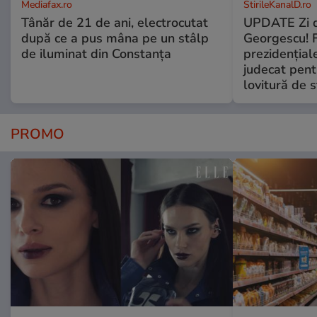
Mediafax.ro
StirileKanalD.ro
Tânăr de 21 de ani, electrocutat
UPDATE Zi d
după ce a pus mâna pe un stâlp
Georgescu! F
de iluminat din Constanța
prezidențiale
judecat pent
lovitură de s
PROMO