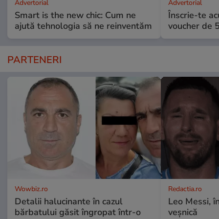
Advertorial
Advertorial
Smart is the new chic: Cum ne
Înscrie-te ac
ajută tehnologia să ne reinventăm
voucher de 5
PARTENERI
Wowbiz.ro
Redactia.ro
Detalii halucinante în cazul
Leo Messi, î
bărbatului găsit îngropat într-o
veșnică