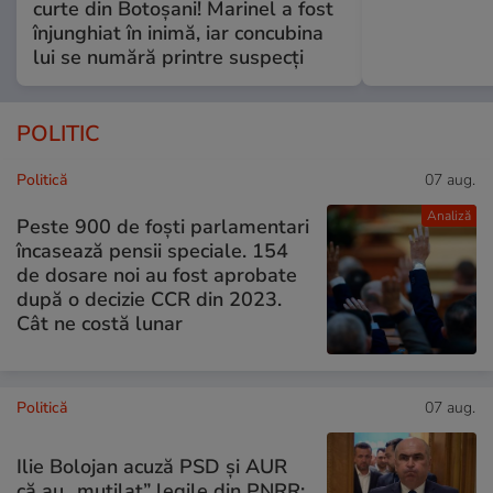
curte din Botoșani! Marinel a fost
înjunghiat în inimă, iar concubina
lui se numără printre suspecți
POLITIC
Politică
07 aug.
Analiză
Peste 900 de foști parlamentari
încasează pensii speciale. 154
de dosare noi au fost aprobate
după o decizie CCR din 2023.
Cât ne costă lunar
Politică
07 aug.
Ilie Bolojan acuză PSD și AUR
că au „mutilat” legile din PNRR: