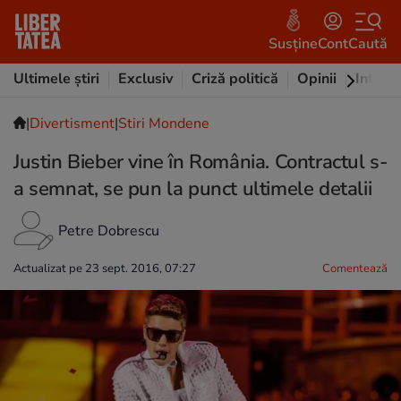
Susține
Cont
Caută
Ultimele știri
Exclusiv
Criză politică
Opinii
Intervi
|
Divertisment
|
Stiri Mondene
Justin Bieber vine în România. Contractul s-
a semnat, se pun la punct ultimele detalii
Petre Dobrescu
Actualizat pe 23 sept. 2016, 07:27
Comentează