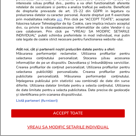
interesele si/sau profilul dvs., pentru a va oferi functionalitati aferente
Știri Externe
07 aug.
retelelor de socializare si pentru a analiza traficul pe website. Beneficiati
de drepturile prevazute de art. 15-22 din GDPR in legatura cu
Intervenția Bruxelles-ului a fost praf în ochi:
prelucrarea datelor cu caracter personal. Aceste drepturi pot fi exercitate
prin modalitatea indicata
aici
. Prin click pe “ACCEPT TOATE”, acceptati
conflictul dintre Spania și Italia privind
folosirea tuturor Tehnologiilor de tip Cookie, care implica inclusiv acceptul
dvs. cu privire la stocarea/accesarea informatiilor de catre Vendor-ii cu
controalele la frontieră se acutizează.
care colaboram. Prin click pe “VREAU SA MODIFIC SETARILE
INDIVIDUAL” puteti schimba preferintele in mod individual, mai putin
Madridul amenință cu represalii
cele legate de cookie strict necesare pentru functionarea website-ului.
Atât noi, cât și partenerii noștri prelucrăm datele pentru a oferi:
Măsurarea performanței reclamelor. Utilizarea profilurilor pentru
selectarea conținutului personalizat. Stocarea și/sau accesarea
informațiilor de pe un dispozitiv. Dezvoltarea și îmbunătățirea serviciilor.
Crearea profilurilor de conținut personalizat. Utilizarea profilurilor pentru
selectarea publicității personalizate. Crearea profilurilor pentru
publicitate personalizată. Măsurarea performanței conținutului.
Înțelegerea publicului prin statistici sau combinații de date din surse
diferite. Utilizarea datelor limitate pentru a selecta conținutul. Utilizarea
de date limitate pentru a selecta publicitatea. Date precise de geolocație
și identificarea prin scanarea dispozitivului.
Listă parteneri (furnizori)
ACCEPT TOATE
Sănătate și Fitness
15:44
Vacanțe și Cultu
VREAU SA MODIFIC SETARILE INDIVIDUAL
Înghețata proteică: o alternativă
Ziua Internaț