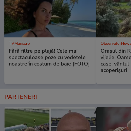
TVMania.ro
ObservatorNews
Fără filtre pe plajă! Cele mai
Oraşul din 
spectaculoase poze cu vedetele
vijelie. Oame
noastre în costum de baie [FOTO]
case, vântul
acoperişuri
PARTENERI