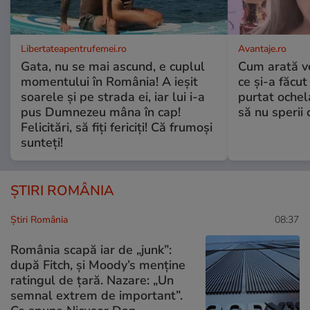
Libertateapentrufemei.ro
Avantaje.ro
Gata, nu se mai ascund, e cuplul
Cum arată v
momentului în România! A ieșit
ce și-a făcut
soarele și pe strada ei, iar lui i-a
purtat ochel
pus Dumnezeu mâna în cap!
să nu sperii c
Felicitări, să fiți fericiți! Că frumoși
sunteți!
ȘTIRI ROMÂNIA
Știri România
08:37
România scapă iar de „junk”:
după Fitch, și Moody’s menține
ratingul de țară. Nazare: „Un
semnal extrem de important”.