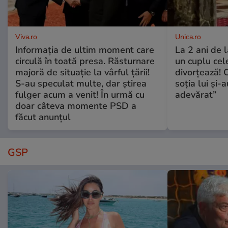
Viva.ro
Unica.ro
Informația de ultim moment care
La 2 ani de 
circulă în toată presa. Răsturnare
un cuplu ce
majoră de situație la vârful țării!
divorțează! C
S-au speculat multe, dar știrea
soția lui și-
fulger acum a venit! În urmă cu
adevărat”
doar câteva momente PSD a
făcut anunțul
GSP