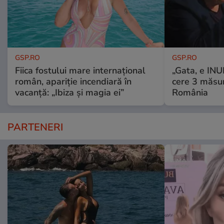
GSP.RO
GSP.RO
Fiica fostului mare internațional
„Gata, e IN
român, apariție incendiară în
cere 3 măsu
vacanță: „Ibiza și magia ei”
România
PARTENERI