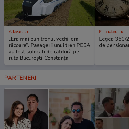
Adevarul.ro
Financiarul.ro
„Era mai bun trenul vechi, era
Legea 360/2
răcoare”. Pasagerii unui tren PESA
de pensiona
au fost sufocați de căldură pe
ruta București-Constanța
PARTENERI