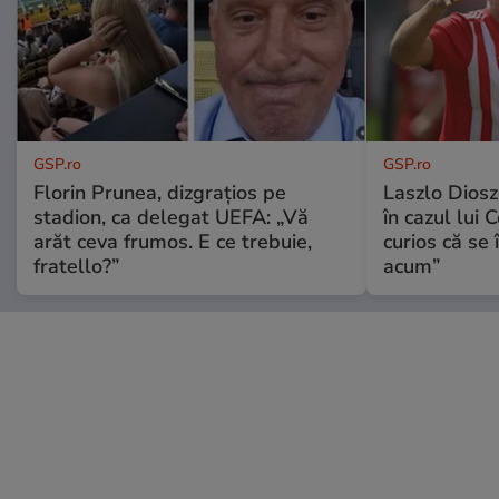
GSP.ro
GSP.ro
Florin Prunea, dizgrațios pe
Laszlo Diosz
stadion, ca delegat UEFA: „Vă
în cazul lui 
arăt ceva frumos. E ce trebuie,
curios că se
fratello?”
acum”