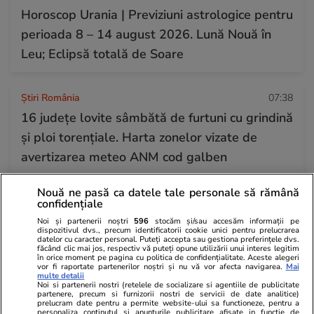
Horoscop Urania | Previziuni astrologice pentru
perioada 8 – 14 august 2026. Lună Nouă în
Leu; Eclipsă totală de Soare
Știri România
07:38
16 județe lovite sâmbătă de furtuni cu grindină
și ploi torențiale. Harta zonelor vizate de
avertizarea meteo ANM cod galben
Nouă ne pasă ca datele tale personale să rămână
Știri România
07 aug.
confidențiale
Debitul Dunării a atins un minim istoric, dar
Noi și partenerii noștri
596
stocăm și/sau accesăm informații pe
dispozitivul dvs., precum identificatorii cookie unici pentru prelucrarea
hidrologii anunță că fluviul va începe să
datelor cu caracter personal. Puteți accepta sau gestiona preferințele dvs.
făcând clic mai jos, respectiv vă puteți opune utilizării unui interes legitim
crească din 13 august: „Am mai câștiga 3-4
în orice moment pe pagina cu politica de confidențialitate. Aceste alegeri
vor fi raportate partenerilor noștri și nu vă vor afecta navigarea.
Mai
multe detalii
zile”
Noi si partenerii nostri (retelele de socializare si agentiile de publicitate
partenere, precum si furnizorii nostri de servicii de date analitice)
prelucram date pentru a permite website-ului sa functioneze, pentru a
personaliza continutul si anunturile publicitare afisate in functie de