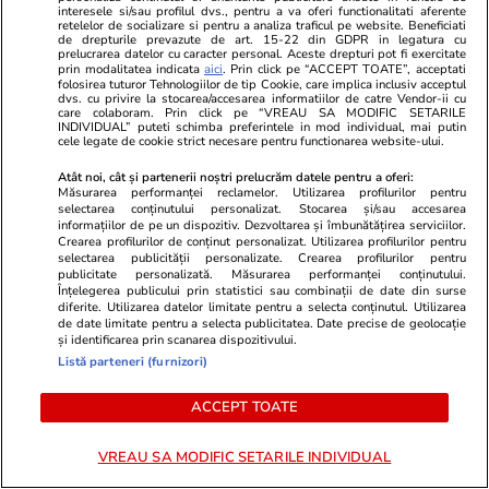
interesele si/sau profilul dvs., pentru a va oferi functionalitati aferente
retelelor de socializare si pentru a analiza traficul pe website. Beneficiati
de drepturile prevazute de art. 15-22 din GDPR in legatura cu
prelucrarea datelor cu caracter personal. Aceste drepturi pot fi exercitate
prin modalitatea indicata
aici
. Prin click pe “ACCEPT TOATE”, acceptati
folosirea tuturor Tehnologiilor de tip Cookie, care implica inclusiv acceptul
dvs. cu privire la stocarea/accesarea informatiilor de catre Vendor-ii cu
care colaboram. Prin click pe “VREAU SA MODIFIC SETARILE
INDIVIDUAL” puteti schimba preferintele in mod individual, mai putin
cele legate de cookie strict necesare pentru functionarea website-ului.
Atât noi, cât și partenerii noștri prelucrăm datele pentru a oferi:
Măsurarea performanței reclamelor. Utilizarea profilurilor pentru
selectarea conținutului personalizat. Stocarea și/sau accesarea
informațiilor de pe un dispozitiv. Dezvoltarea și îmbunătățirea serviciilor.
Crearea profilurilor de conținut personalizat. Utilizarea profilurilor pentru
selectarea publicității personalizate. Crearea profilurilor pentru
Lifestyle
19 iul.
Vacanțe și Cultu
publicitate personalizată. Măsurarea performanței conținutului.
Un cuplu a vândut tot, s-a mutat
Orașul de vi
Înțelegerea publicului prin statistici sau combinații de date din surse
diferite. Utilizarea datelor limitate pentru a selecta conținutul. Utilizarea
pe o barcă, a renunțat la curent și
unde scapi d
de date limitate pentru a selecta publicitatea. Date precise de geolocație
și identificarea prin scanarea dispozitivului.
a redus cheltuielile cu peste
doar pe jos p
Listă parteneri (furnizori)
1.000 de euro: „Nu ne-am mai
ACCEPT TOATE
întoarce niciodată”
VREAU SA MODIFIC SETARILE INDIVIDUAL