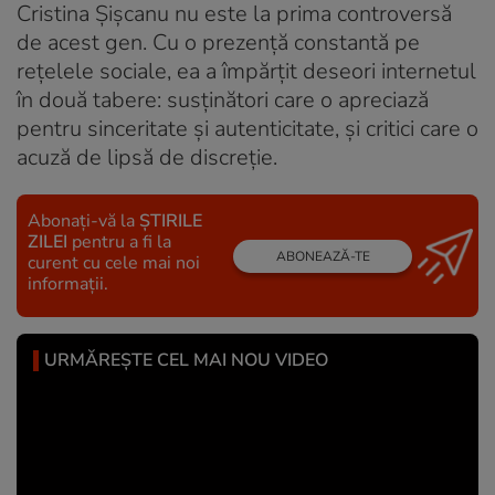
Cristina Șișcanu nu este la prima controversă
de acest gen. Cu o prezență constantă pe
rețelele sociale, ea a împărțit deseori internetul
în două tabere: susținători care o apreciază
pentru sinceritate și autenticitate, și critici care o
acuză de lipsă de discreție.
Abonați-vă la
ȘTIRILE
ZILEI
pentru a fi la
ABONEAZĂ-TE
curent cu cele mai noi
informații.
URMĂREȘTE CEL MAI NOU VIDEO