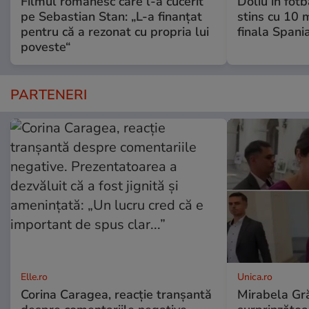
Filmul românesc care l-a cucerit
Doliu în fot
pe Sebastian Stan: „L-a finanțat
stins cu 10 
pentru că a rezonat cu propria lui
finala Spani
poveste“
PARTENERI
Elle.ro
Unica.ro
Corina Caragea, reacție tranșantă
Mirabela Gră