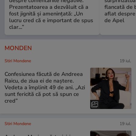
despre comentariile negative.
surprinzătoar
Prezentatoarea a dezvăluit că a
flancată de 
fost jignită și amenințată: „Un
aflat despre
lucru cred că e important de spus
de Apel
clar...”
MONDEN
Stiri Mondene
19 iul.
Confesiunea făcută de Andreea
Raicu, de ziua ei de naștere.
Vedeta a împlinit 49 de ani. „Azi
sunt fericită că pot să spun ce
cred”
Stiri Mondene
19 iul.