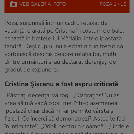
VEZI
GALERIA
FOTO
POZA
1 / 15
Poza, surprinsă într-un cadru relaxat de
vacanță, o arată pe Cristina în costum de baie,
așezată în brațele lui Mădălin, într-o ipostază
tandră. Deși cuplul nu a ezitat nici în trecut să
vorbească deschis despre relația lor, mulți
dintre urmăritori s-au declarat deranjați de
gradul de expunere.
Cristina Șișcanu a fost aspru criticată
„Păstrați decența, vă rog”, „Dizgrațios! Nu aș
vrea să mă vadă copiii mei într-o asemenea
ipostază chiar dacă mi-ar permite vârsta și
fizicul! Ce încerci să demonstrezi? Astea le faci
în intimitate!”, „Oribil pentru o doamnă”, „Unde e