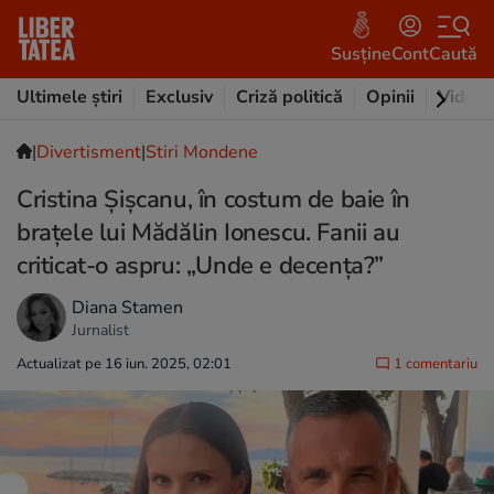
Susține
Cont
Caută
Ultimele știri
Exclusiv
Criză politică
Opinii
Video
|
Divertisment
|
Stiri Mondene
Cristina Șișcanu, în costum de baie în
brațele lui Mădălin Ionescu. Fanii au
criticat-o aspru: „Unde e decența?”
Diana Stamen
Jurnalist
Actualizat pe 16 iun. 2025, 02:01
1 comentariu