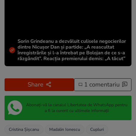
Sorin Grindeanu a dezvăluit culisele negocierilor
dintre Nicușor Dan și partide: „A reascultat
înregistrările și l-a întrebat pe Bolojan de ce s-a
răzgândit”. Reacția premierului demis: „A tăcut”
Share
1 comentariu
Abonați-vă la canalul Libertatea de WhatsApp pentru
a fi la curent cu ultimele informații
Cristina Șișcanu
Madalin Ionescu
Cupluri