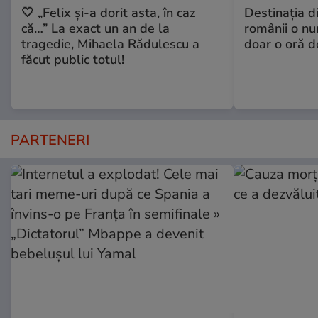
🤍 „Felix și-a dorit asta, în caz
Destinaţia d
că…” La exact un an de la
românii o nu
tragedie, Mihaela Rădulescu a
doar o oră d
făcut public totul!
PARTENERI