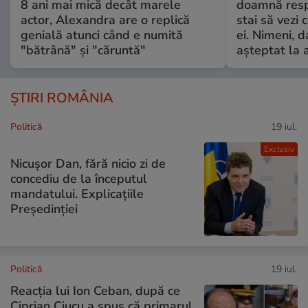
8 ani mai mică decât marele
doamnă respe
actor, Alexandra are o replică
stai să vezi 
genială atunci când e numită
ei. Nimeni, d
"bătrână" și "căruntă"
așteptat la 
ȘTIRI ROMÂNIA
Politică
19 iul.
Exclusiv
Nicușor Dan, fără nicio zi de
concediu de la începutul
mandatului. Explicațiile
Președinției
Politică
19 iul.
Reacția lui Ion Ceban, după ce
Ciprian Ciucu a spus că primarul