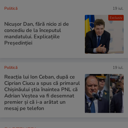
Politică
19 iul.
Exclusiv
Nicușor Dan, fără nicio zi de
concediu de la începutul
mandatului. Explicațiile
Președinției
Politică
19 iul.
Reacția lui Ion Ceban, după ce
Ciprian Ciucu a spus că primarul
Chișinăului știa înaintea PNL că
Adrian Veștea va fi desemnat
premier și că i-a arătat un
mesaj pe telefon