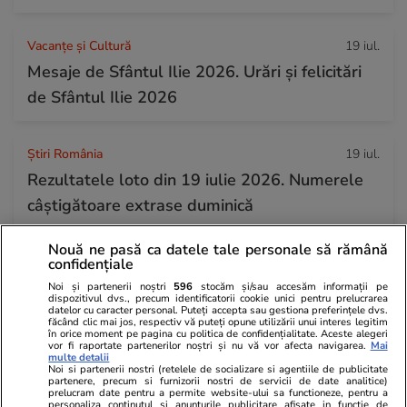
Vacanțe și Cultură
19 iul.
Mesaje de Sfântul Ilie 2026. Urări și felicitări
de Sfântul Ilie 2026
Știri România
19 iul.
Rezultatele loto din 19 iulie 2026. Numerele
câștigătoare extrase duminică
Nouă ne pasă ca datele tale personale să rămână
Horoscop
19 iul.
confidențiale
Horoscop 20 iulie 2026. Peștii pot să aibă
Noi și partenerii noștri
596
stocăm și/sau accesăm informații pe
dispozitivul dvs., precum identificatorii cookie unici pentru prelucrarea
conflicte din cauza unor cheltuieli necugetate
datelor cu caracter personal. Puteți accepta sau gestiona preferințele dvs.
făcând clic mai jos, respectiv vă puteți opune utilizării unui interes legitim
în orice moment pe pagina cu politica de confidențialitate. Aceste alegeri
sau a unor neglijențe care pun în pericol un
vor fi raportate partenerilor noștri și nu vă vor afecta navigarea.
Mai
multe detalii
proiect
Noi si partenerii nostri (retelele de socializare si agentiile de publicitate
partenere, precum si furnizorii nostri de servicii de date analitice)
prelucram date pentru a permite website-ului sa functioneze, pentru a
personaliza continutul si anunturile publicitare afisate in functie de