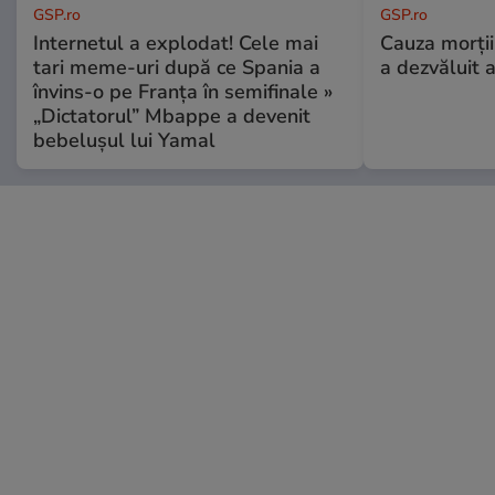
GSP.ro
GSP.ro
Internetul a explodat! Cele mai
Cauza morții
tari meme-uri după ce Spania a
a dezvăluit 
învins-o pe Franța în semifinale »
„Dictatorul” Mbappe a devenit
bebelușul lui Yamal