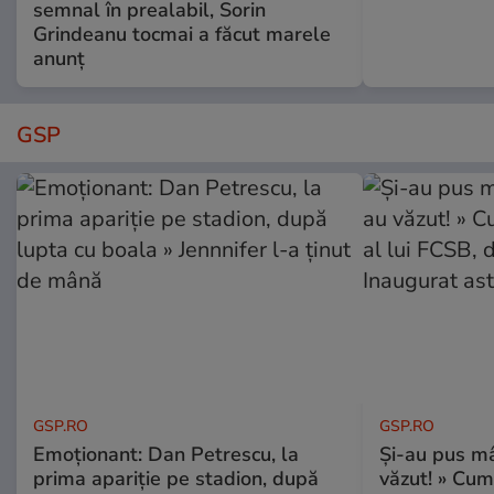
semnal în prealabil, Sorin
Grindeanu tocmai a făcut marele
anunț
GSP
GSP.RO
GSP.RO
Emoționant: Dan Petrescu, la
Și-au pus mâ
prima apariție pe stadion, după
văzut! » Cum