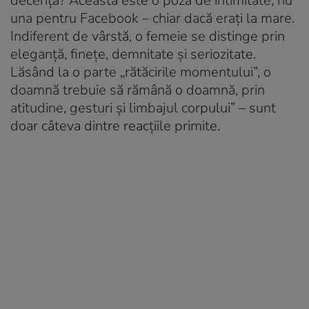
decența? Aceasta este o poză de intimitate, nu
una pentru Facebook – chiar dacă erați la mare.
Indiferent de vârstă, o femeie se distinge prin
eleganță, finețe, demnitate și seriozitate.
Lăsând la o parte „rătăcirile momentului”, o
doamnă trebuie să rămână o doamnă, prin
atitudine, gesturi și limbajul corpului” – sunt
doar câteva dintre reacțiile primite.