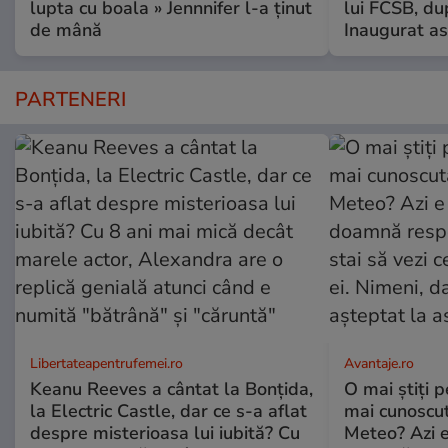
lupta cu boala » Jennnifer l-a ținut
lui FCSB, du
de mână
Inaugurat as
PARTENERI
Libertateapentrufemei.ro
Avantaje.ro
Keanu Reeves a cântat la Bonțida,
O mai știți 
la Electric Castle, dar ce s-a aflat
mai cunoscu
despre misterioasa lui iubită? Cu
Meteo? Azi e