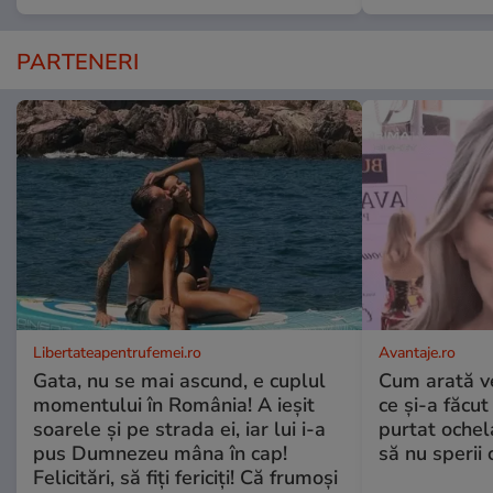
PARTENERI
Libertateapentrufemei.ro
Avantaje.ro
Gata, nu se mai ascund, e cuplul
Cum arată v
momentului în România! A ieșit
ce și-a făcut
soarele și pe strada ei, iar lui i-a
purtat ochel
pus Dumnezeu mâna în cap!
să nu sperii c
Felicitări, să fiți fericiți! Că frumoși