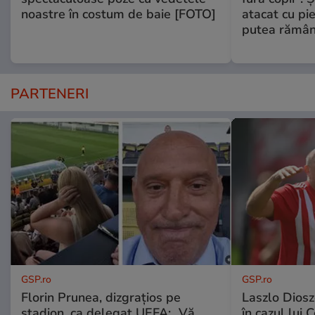
noastre în costum de baie [FOTO]
atacat cu pie
putea rămân
PARTENERI
GSP.ro
GSP.ro
Florin Prunea, dizgrațios pe
Laszlo Diosz
stadion, ca delegat UEFA: „Vă
în cazul lui 