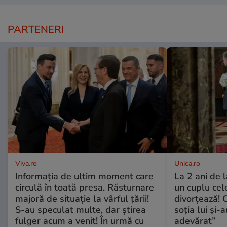
PARTENERI
Viva.ro
Unica.ro
Informația de ultim moment care
La 2 ani de 
circulă în toată presa. Răsturnare
un cuplu ce
majoră de situație la vârful țării!
divorțează! C
S-au speculat multe, dar știrea
soția lui și-
fulger acum a venit! În urmă cu
adevărat”