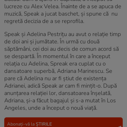
lucreze cu Alex Velea. Înainte de a se apuca de
muzică, Speak a jucat baschet, și spune că nu
regretă decizia de a se reprofila.
Speak și Adelina Pestrițu au avut o relație timp
de doi ani și jumătate. În urmă cu două
săptămâni, cei doi au decis de comun acord să
se despartă. În momentul în care a început
relația cu Adelina, Spreak era cuplat cu o
dansatoare superbă, Adriana Marinescu. Se
pare că Adelina nu ar fi știut de existența
Adrianei, adică Speak ar cam fi minţit-o. După
anunţarea relaţiei lor, dansatoarea înşelată,
Adriana, şi-a făcut bagajul şi s-a mutat în Los
Angeles, unde a început o nouă viaţă.
Abonați-vă la
ȘTIRILE