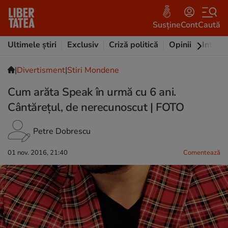
Susține
Cont
Caută
Ultimele știri
Exclusiv
Criză politică
Opinii
Intervi
|
Divertisment
|
Stiri Mondene
Cum arăta Speak în urmă cu 6 ani.
Cântărețul, de nerecunoscut | FOTO
Petre Dobrescu
01 nov. 2016, 21:40
Comentează