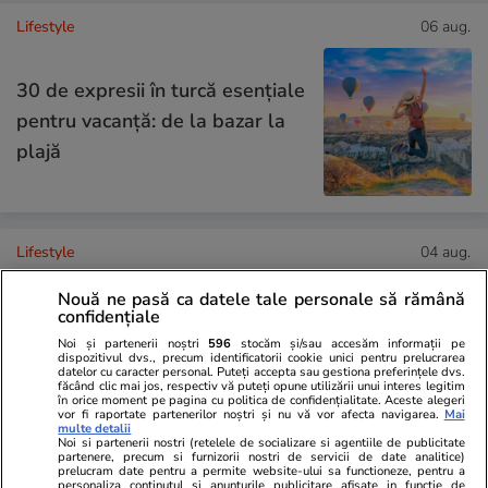
Lifestyle
06 aug.
30 de expresii în turcă esențiale
pentru vacanță: de la bazar la
plajă
Lifestyle
04 aug.
Nouă ne pasă ca datele tale personale să rămână
confidențiale
Cum se scrie corect: bineînțeles
Noi și partenerii noștri
596
stocăm și/sau accesăm informații pe
sau bine înțeles
dispozitivul dvs., precum identificatorii cookie unici pentru prelucrarea
datelor cu caracter personal. Puteți accepta sau gestiona preferințele dvs.
făcând clic mai jos, respectiv vă puteți opune utilizării unui interes legitim
în orice moment pe pagina cu politica de confidențialitate. Aceste alegeri
vor fi raportate partenerilor noștri și nu vă vor afecta navigarea.
Mai
multe detalii
Noi si partenerii nostri (retelele de socializare si agentiile de publicitate
partenere, precum si furnizorii nostri de servicii de date analitice)
prelucram date pentru a permite website-ului sa functioneze, pentru a
Știri România
11:55
personaliza continutul si anunturile publicitare afisate in functie de