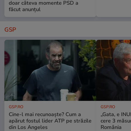
doar câteva momente PSD a
făcut anunțul
GSP
GSP.RO
GSP.RO
Cine-l mai recunoaște? Cum a
„Gata, e IN
apărut fostul lider ATP pe străzile
cere 3 măsu
din Los Angeles
România