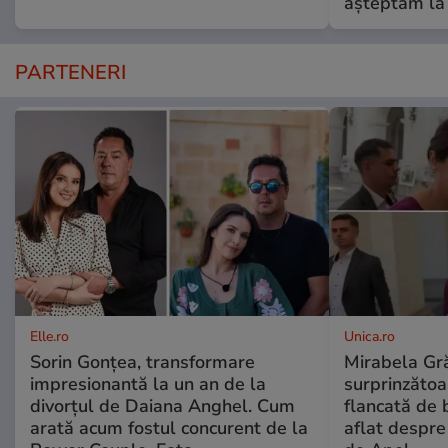
așteptam la
PARTENERI
Elle.ro
Unica.ro
Sorin Gonțea, transformare
Mirabela Gră
impresionantă la un an de la
surprinzătoar
divorțul de Daiana Anghel. Cum
flancată de 
arată acum fostul concurent de la
aflat despre