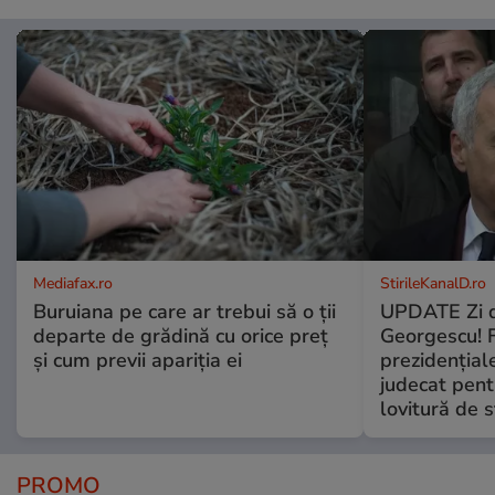
Mediafax.ro
StirileKanalD.ro
Buruiana pe care ar trebui să o ții
UPDATE Zi d
departe de grădină cu orice preț
Georgescu! F
și cum previi apariția ei
prezidențiale
judecat pent
lovitură de s
PROMO