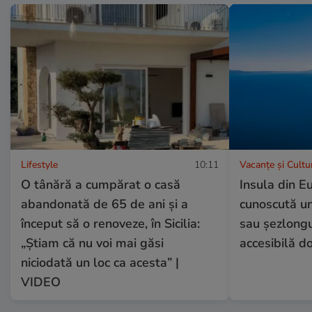
Lifestyle
10:11
Vacanțe și Cultu
O tânără a cumpărat o casă
Insula din E
abandonată de 65 de ani și a
cunoscută un
început să o renoveze, în Sicilia:
sau șezlongur
„Știam că nu voi mai găsi
accesibilă d
niciodată un loc ca acesta” |
VIDEO