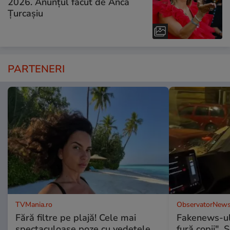
2026. Anunțul făcut de Anca
Țurcașiu
PARTENERI
TVMania.ro
ObservatorNews
Fără filtre pe plajă! Cele mai
Fakenews-ul
spectaculoase poze cu vedetele
fură copii". 