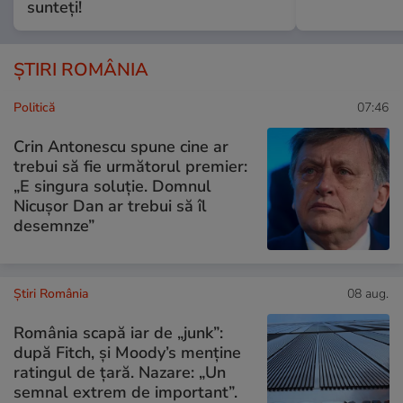
sunteți!
ȘTIRI ROMÂNIA
Politică
07:46
Crin Antonescu spune cine ar
trebui să fie următorul premier:
„E singura soluție. Domnul
Nicușor Dan ar trebui să îl
desemnze”
Știri România
08 aug.
România scapă iar de „junk”:
după Fitch, și Moody’s menține
ratingul de țară. Nazare: „Un
semnal extrem de important”.