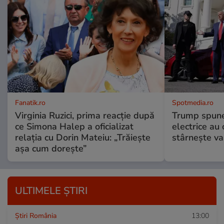
Fanatik.ro
Spotmedia.ro
Virginia Ruzici, prima reacție după
Trump spune 
ce Simona Halep a oficializat
electrice au 
relația cu Dorin Mateiu: „Trăiește
stârnește val
așa cum dorește”
ULTIMELE ȘTIRI
Știri România
13:00