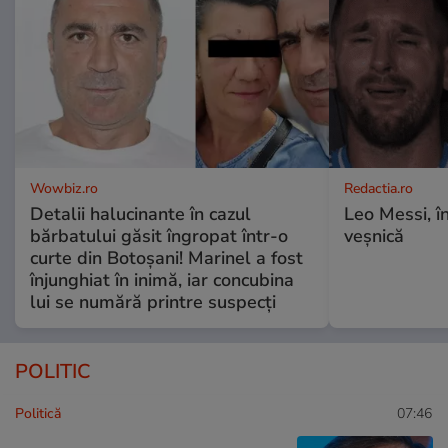
Wowbiz.ro
Redactia.ro
Detalii halucinante în cazul
Leo Messi, î
bărbatului găsit îngropat într-o
veșnică
curte din Botoșani! Marinel a fost
înjunghiat în inimă, iar concubina
lui se numără printre suspecți
POLITIC
Politică
07:46