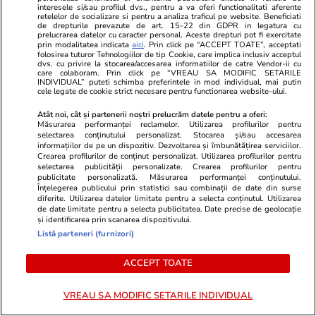
interesele si/sau profilul dvs., pentru a va oferi functionalitati aferente
retelelor de socializare si pentru a analiza traficul pe website. Beneficiati
Cod galben de caniculă în 7
de drepturile prevazute de art. 15-22 din GDPR in legatura cu
prelucrarea datelor cu caracter personal. Aceste drepturi pot fi exercitate
județe din România. Prognoza
prin modalitatea indicata
aici
. Prin click pe “ACCEPT TOATE”, acceptati
folosirea tuturor Tehnologiilor de tip Cookie, care implica inclusiv acceptul
ANM pentru perioada 10-12
dvs. cu privire la stocarea/accesarea informatiilor de catre Vendor-ii cu
care colaboram. Prin click pe “VREAU SA MODIFIC SETARILE
august 2026
INDIVIDUAL” puteti schimba preferintele in mod individual, mai putin
cele legate de cookie strict necesare pentru functionarea website-ului.
Atât noi, cât și partenerii noștri prelucrăm datele pentru a oferi:
Măsurarea performanței reclamelor. Utilizarea profilurilor pentru
selectarea conținutului personalizat. Stocarea și/sau accesarea
Știri România
10:00
informațiilor de pe un dispozitiv. Dezvoltarea și îmbunătățirea serviciilor.
Crearea profilurilor de conținut personalizat. Utilizarea profilurilor pentru
Dănuț Lupu vrea să-i „dribleze”
selectarea publicității personalizate. Crearea profilurilor pentru
pe magistrați în al treilea dosar
publicitate personalizată. Măsurarea performanței conținutului.
Înțelegerea publicului prin statistici sau combinații de date din surse
penal, după ce a ratat „liga”
diferite. Utilizarea datelor limitate pentru a selecta conținutul. Utilizarea
de date limitate pentru a selecta publicitatea. Date precise de geolocație
marii prescripții. Soția și un
și identificarea prin scanarea dispozitivului.
Listă parteneri (furnizori)
apropiat al fotbalistului au ales
să-și retragă declarațiile
ACCEPT TOATE
VREAU SA MODIFIC SETARILE INDIVIDUAL
Știri România
07:00