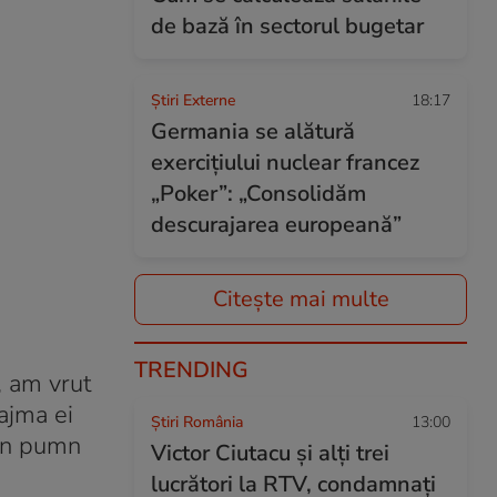
de bază în sectorul bugetar
Știri Externe
18:17
Germania se alătură
exercițiului nuclear francez
„Poker”: „Consolidăm
descurajarea europeană”
Citește mai multe
TRENDING
, am vrut
ajma ei
Știri România
13:00
 un pumn
Victor Ciutacu și alți trei
lucrători la RTV, condamnați