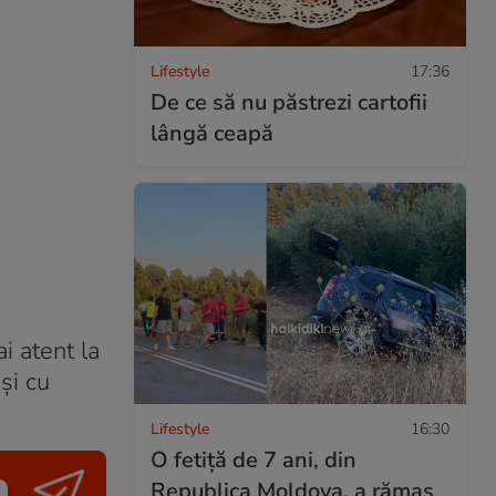
Lifestyle
17:36
De ce să nu păstrezi cartofii
lângă ceapă
i atent la
și cu
Lifestyle
16:30
O fetiță de 7 ani, din
Republica Moldova, a rămas