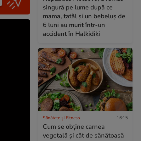
singură pe lume după ce
mama, tatăl și un bebeluș de
6 luni au murit într-un
accident în Halkidiki
Sănătate și Fitness
16:15
Cum se obţine carnea
vegetală şi cât de sănătoasă