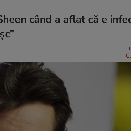
heen când a aflat că e infe
șc”
11
C