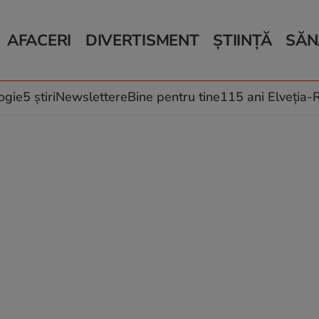
AFACERI
DIVERTISMENT
ȘTIINȚĂ
SĂN
Bani și Afaceri
Monden
Știri Știință
Știri 
Auto
Horoscop
Schimbări climati
Relații
Locuri de muncă
Muzică și Filme
Rețete
ogie
5 știri
Newslettere
Bine pentru tine
115 ani Elveția
Imobiliare.ro
Vacanțe și Cultură
Fructe
eJobs.ro
Îngriji