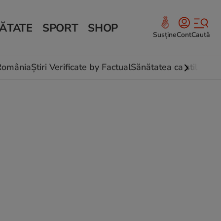
ĂTATE
SPORT
SHOP
Susține
Cont
Caută
Sănătate și Fitness
ce
 culinare
-România
Știri Verificate by Factual
Sănătatea ca stil de vi
 și legume
rea plantelor