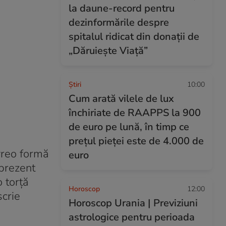
la daune-record pentru
dezinformările despre
spitalul ridicat din donații de
„Dăruiește Viață”
Ştiri
10:00
Cum arată vilele de lux
închiriate de RAAPPS la 900
de euro pe lună, în timp ce
prețul pieței este de 4.000 de
 vreo formă
euro
 prezent
 torță
Horoscop
12:00
scrie
Horoscop Urania | Previziuni
astrologice pentru perioada