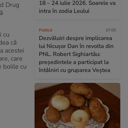
18 – 24 iulie 2026. Soarele va
and Drug
intra în zodia Leului
ă
Politică
07:00
i cu
Dezvăluiri despre implicarea
dea că
lui Nicușor Dan în revolta din
a acestei
PNL. Robert Sighiartău:
are, care
președintele a participat la
 bolile cu
întâlniri cu gruparea Veștea