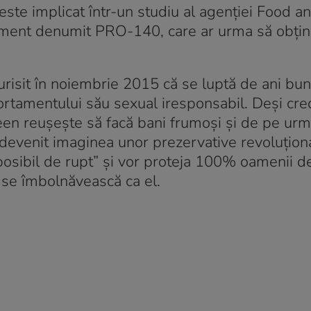
este implicat într-un studiu al agenției Food 
ament denumit PRO-140, care ar urma să obțin
urisit în noiembrie 2015 că se luptă de ani bun
portamentului său sexual iresponsabil. Deși cre
Sheen reușește să facă bani frumoși și de pe urm
devenit imaginea unor prezervative revoluțion
osibil de rupt” și vor proteja 100% oamenii de
ă se îmbolnăvească ca el.