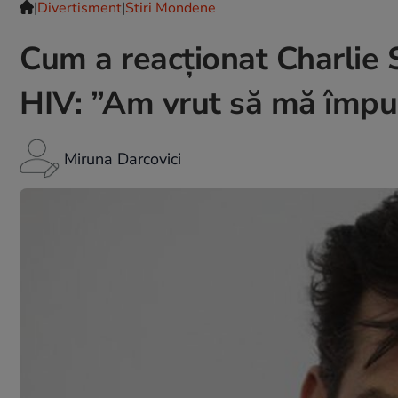
|
Divertisment
|
Stiri Mondene
Cum a reacționat Charlie S
HIV: ”Am vrut să mă împu
Miruna Darcovici