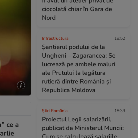
fi avut un atelier privat de
ciocolată chiar în Gara de
Nord
Infrastructura
18:52
Șantierul podului de la
Ungheni – Zagarancea: Se
lucrează pe ambele maluri
ale Prutului la legătura
rutieră dintre România și
Republica Moldova
Știri România
18:39
Proiectul Legii salarizării,
” ce a
publicat de Ministerul Muncii:
arlie
Cum se calculează salariile