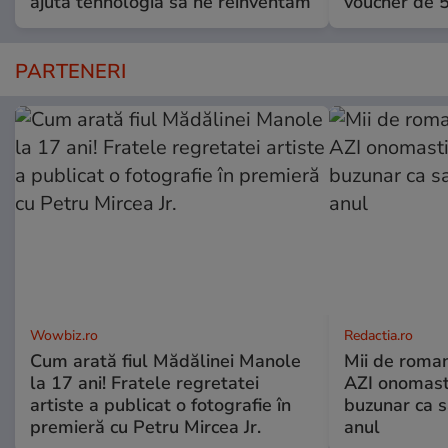
ajută tehnologia să ne reinventăm
voucher de 5
PARTENERI
Wowbiz.ro
Redactia.ro
Cum arată fiul Mădălinei Manole
Mii de roman
la 17 ani! Fratele regretatei
AZI onomasti
artiste a publicat o fotografie în
buzunar ca s
premieră cu Petru Mircea Jr.
anul