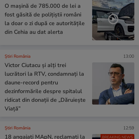
O mașină de 785.000 de lei a
fost găsită de polițiștii români
la doar o zi după ce autoritățile
din Cehia au dat alerta
Știri România
13:00
Victor Ciutacu și alți trei
lucrători la RTV, condamnați la
daune-record pentru
dezinformările despre spitalul
ridicat din donații de „Dăruiește
Viață”
Știri România
12:59
18 angajați MApN, reclamați la
BREAKING NEWS