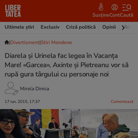
Susține
Cont
Caută
Ultimele știri
Exclusiv
Criză politică
Opinii
Video
|
Divertisment
|
Stiri Mondene
Diarela și Urinela fac legea în Vacanța
Mare! «Garcea», Axinte și Pietreanu vor să
rupă gura târgului cu personaje noi
Mirela Dinica
17 iun. 2015, 17:37
Comentează