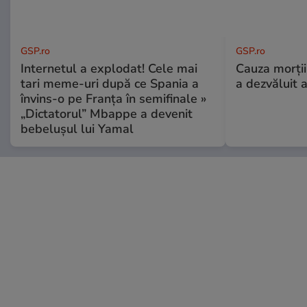
GSP.ro
GSP.ro
Internetul a explodat! Cele mai
Cauza morții
tari meme-uri după ce Spania a
a dezvăluit 
învins-o pe Franța în semifinale »
„Dictatorul” Mbappe a devenit
bebelușul lui Yamal