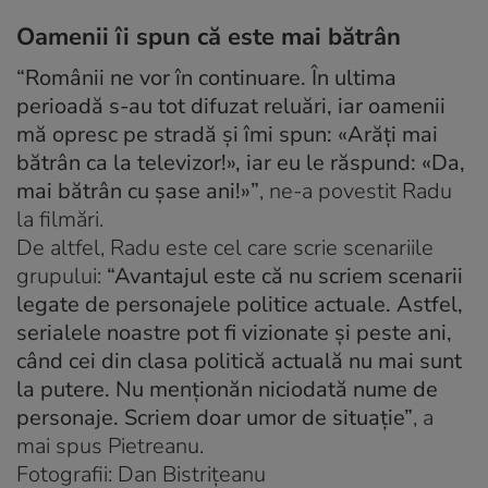
Oamenii îi spun că este mai bătrân
“Românii ne vor în continuare. În ultima
perioadă s-au tot difuzat reluări, iar oamenii
mă opresc pe stradă şi îmi spun: «Arăţi mai
bătrân ca la televizor!», iar eu le răspund: «Da,
mai bătrân cu şase ani!»”
, ne-a povestit Radu
la filmări.
De altfel, Radu este cel care scrie scenariile
grupului:
“Avantajul este că nu scriem scenarii
legate de personajele politice actuale. Astfel,
serialele noastre pot fi vizionate şi peste ani,
când cei din clasa politică actuală nu mai sunt
la putere. Nu menţionăn niciodată nume de
personaje. Scriem doar umor de situaţie”
, a
mai spus Pietreanu.
Fotografii: Dan Bistrițeanu