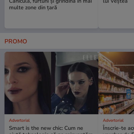
Caniculă, furtuni și grindină în mai
lui Veștea
multe zone din țară
PROMO
Advertorial
Advertorial
Smart is the new chic: Cum ne
Înscrie-te ac