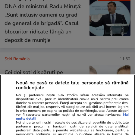
DNA de ministrul Radu Miruță:
„Sunt inclusiv oameni cu grad
de general de brigadă”. Cazul
blocurilor ridicate lângă un
depozit de muniție
Știri România
11:50
Cei doi soți dispăruți pe
Transalpina au fost găsiți.
Nouă ne pasă ca datele tale personale să rămână
confidențiale
Izabela și Vlad erau în drumeție
Noi și partenerii noștri
596
stocăm și/sau accesăm informații pe
cu cortul
dispozitivul dvs., precum identificatorii cookie unici pentru prelucrarea
datelor cu caracter personal. Puteți accepta sau gestiona preferințele dvs.
făcând clic mai jos, respectiv vă puteți opune utilizării unui interes legitim
în orice moment pe pagina cu politica de confidențialitate. Aceste alegeri
vor fi raportate partenerilor noștri și nu vă vor afecta navigarea.
Mai
multe detalii
Opinii
14:00
Noi si partenerii nostri (retelele de socializare si agentiile de publicitate
partenere, precum si furnizorii nostri de servicii de date analitice)
prelucram date pentru a permite website-ului sa functioneze, pentru a
personaliza continutul si anunturile publicitare afisate in functie de