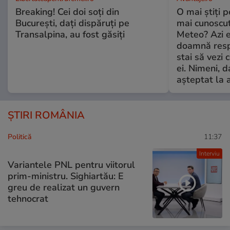
Breaking! Cei doi soți din
O mai știți 
București, dați dispăruți pe
mai cunoscu
Transalpina, au fost găsiți
Meteo? Azi e
doamnă respe
stai să vezi 
ei. Nimeni, d
așteptat la 
ȘTIRI ROMÂNIA
Politică
11:37
Interviu
Variantele PNL pentru viitorul
prim-ministru. Sighiartău: E
greu de realizat un guvern
tehnocrat