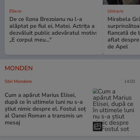
Elle.ro
Unica.ro
De ce Ilona Brezoianu nu l-a
Mirabela Gră
alăptat pe fiul ei, Matei. Actrița a
surprinzătoar
dezvăluit public adevăratul motiv:
flancată de 
„E corpul meu..."
aflat despre
de Apel
MONDEN
Stiri Mondene
14:00
Cum a apărut Marius Elisei,
după ce în ultimele luni nu s-a
știut nimic despre el. Fostul soț
al Oanei Roman a transmis un
mesaj