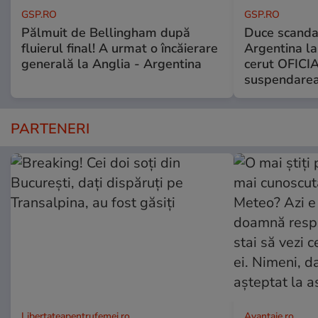
GSP.RO
GSP.RO
Pălmuit de Bellingham după
Duce scandal
fluierul final! A urmat o încăierare
Argentina la
generală la Anglia - Argentina
cerut OFICIA
suspendarea
PARTENERI
Libertateapentrufemei.ro
Avantaje.ro