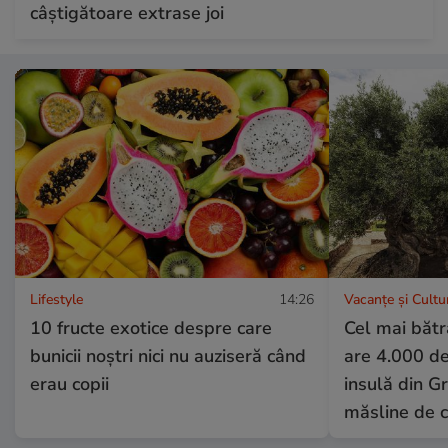
câștigătoare extrase joi
Lifestyle
14:26
Vacanțe și Cultu
10 fructe exotice despre care
Cel mai bătr
bunicii noștri nici nu auziseră când
are 4.000 de 
erau copii
insulă din Gr
măsline de c