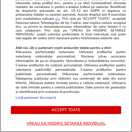
interesele si/sau profilul dvs., pentru a va oferi functionalitati aferente
De ce socialismul și comunismul
retelelor de socializare si pentru a analiza traficul pe website. Beneficiati
de drepturile prevazute de art. 15-22 din GDPR in legatura cu
prelucrarea datelor cu caracter personal. Aceste drepturi pot fi exercitate
sucesc mințile oamenilor?
prin modalitatea indicata
aici
. Prin click pe “ACCEPT TOATE”, acceptati
folosirea tuturor Tehnologiilor de tip Cookie, care implica inclusiv acceptul
dvs. cu privire la stocarea/accesarea informatiilor de catre Vendor-ii cu
care colaboram. Prin click pe “VREAU SA MODIFIC SETARILE
INDIVIDUAL” puteti schimba preferintele in mod individual, mai putin
cele legate de cookie strict necesare pentru functionarea website-ului.
Opinii
13:13
Atât noi, cât și partenerii noștri prelucrăm datele pentru a oferi:
Măsurarea performanței reclamelor. Utilizarea profilurilor pentru
selectarea conținutului personalizat. Stocarea și/sau accesarea
informațiilor de pe un dispozitiv. Dezvoltarea și îmbunătățirea serviciilor.
A doua palmă de la
Crearea profilurilor de conținut personalizat. Utilizarea profilurilor pentru
selectarea publicității personalizate. Crearea profilurilor pentru
Luxemburg. De ce ÎCCJ tot
publicitate personalizată. Măsurarea performanței conținutului.
Înțelegerea publicului prin statistici sau combinații de date din surse
pierde același proces
diferite. Utilizarea datelor limitate pentru a selecta conținutul. Utilizarea
de date limitate pentru a selecta publicitatea. Date precise de geolocație
și identificarea prin scanarea dispozitivului.
Listă parteneri (furnizori)
Opinii
09:04
ACCEPT TOATE
VREAU SA MODIFIC SETARILE INDIVIDUAL
Incertitudinea și blocajul politic