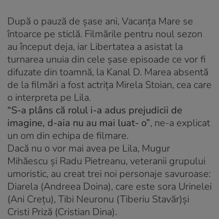
După o pauză de şase ani, Vacanţa Mare se
întoarce pe sticlă. Filmările pentru noul sezon
au început deja, iar Libertatea a asistat la
turnarea unuia din cele şase episoade ce vor fi
difuzate din toamnă, la Kanal D. Marea absentă
de la filmări a fost actriţa Mirela Stoian, cea care
o interpreta pe Lila.
“S-a plâns că rolul i-a adus prejudicii de
imagine, d-aia nu au mai luat- o”
, ne-a explicat
un om din echipa de filmare.
Dacă nu o vor mai avea pe Lila, Mugur
Mihăescu şi Radu Pietreanu, veteranii grupului
umoristic, au creat trei noi personaje savuroase:
Diarela (Andreea Doina), care este sora Urinelei
(Ani Creţu), Tibi Neuronu (Tiberiu Stavăr)şi
Cristi Priză (Cristian Dina).