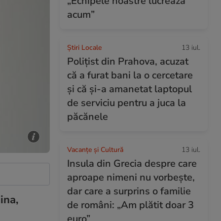
„Echipele noastre lucrează
acum”
Știri Locale
13 iul.
Polițist din Prahova, acuzat
că a furat bani la o cercetare
și că și-a amanetat laptopul
de serviciu pentru a juca la
păcănele
Vacanțe și Cultură
13 iul.
Insula din Grecia despre care
aproape nimeni nu vorbește,
dar care a surprins o familie
ina,
de români: „Am plătit doar 3
euro”