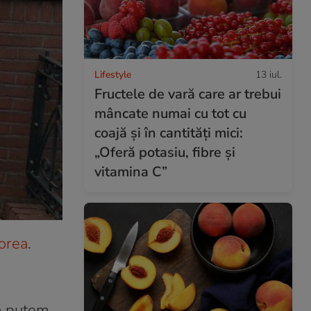
Lifestyle
13 iul.
Fructele de vară care ar trebui
mâncate numai cu tot cu
coajă și în cantități mici:
„Oferă potasiu, fibre și
vitamina C”
lorea
.
ă putem