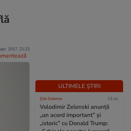
lă
apr. 2017, 21:23
omentează
ULTIMELE ȘTIRI
Știri Externe
13 iul.
Volodimir Zelenski anunță
„un acord important” și
„istoric” cu Donald Trump: