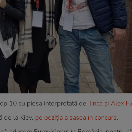
 top 10 cu piesa interpretată de
Ilinca și Alex F
ă de la Kiev,
pe poziția a șasea în concurs
.
m să aducem Eurovisionul în România, pentru c