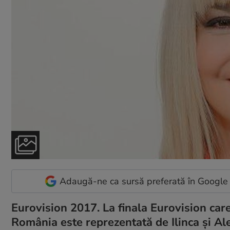
Adaugă-ne ca sursă preferată în Google
Eurovision 2017. La finala Eurovision care
România este reprezentată de Ilinca și Al