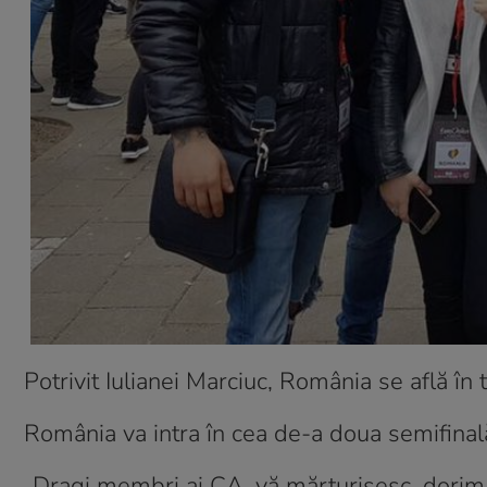
Potrivit Iulianei Marciuc, România se află în
România va intra în cea de-a doua semifinal
„Dragi membri ai CA, vă mărturisesc, dori