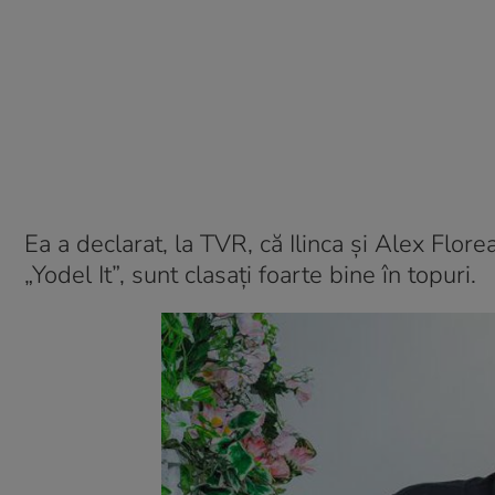
Ea a declarat, la TVR, că Ilinca și Alex Flo
„Yodel It”, sunt clasați foarte bine în topuri.