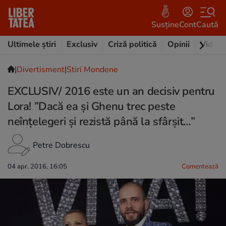
Susține
Cont
Caută
Ultimele știri
Exclusiv
Criză politică
Opinii
Video
|
Divertisment
|
Stiri Mondene
EXCLUSIV/ 2016 este un an decisiv pentru
Lora! ”Dacă ea și Ghenu trec peste
neînțelegeri și rezistă până la sfârșit…”
Petre Dobrescu
04 apr. 2016, 16:05
Comentează