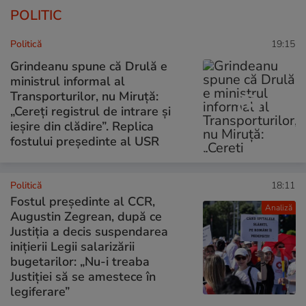
POLITIC
Politică
19:15
Grindeanu spune că Drulă e
ministrul informal al
Transporturilor, nu Miruță:
„Cereți registrul de intrare și
ieșire din clădire”. Replica
fostului președinte al USR
Politică
18:11
Fostul președinte al CCR,
Analiză
Augustin Zegrean, după ce
Justiția a decis suspendarea
inițierii Legii salarizării
bugetarilor: „Nu-i treaba
Justiției să se amestece în
legiferare”