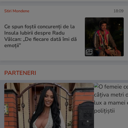
Stiri Mondene
18:09
Ce spun foștii concurenți de la
Insula Iubirii despre Radu
Vâlcan: „De fiecare dată îmi dă
emoții”
PARTENERI