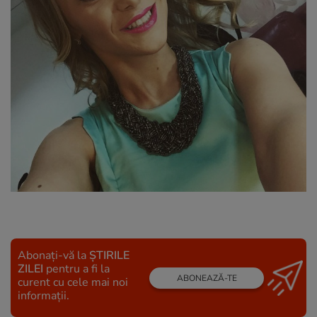
Abonați-vă la
ȘTIRILE
ZILEI
pentru a fi la
ABONEAZĂ-TE
curent cu cele mai noi
informații.