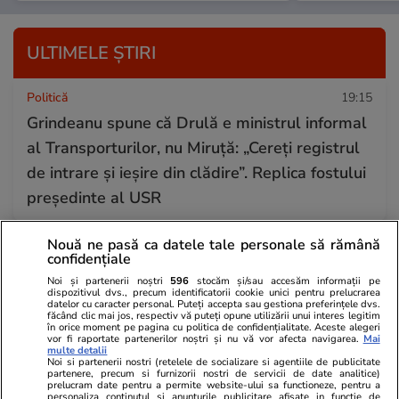
ULTIMELE ȘTIRI
Politică
19:15
Grindeanu spune că Drulă e ministrul informal
al Transporturilor, nu Miruță: „Cereți registrul
de intrare și ieșire din clădire”. Replica fostului
președinte al USR
Nouă ne pasă ca datele tale personale să rămână
Știri România
19:00
confidențiale
Cum ne schimbă psihanaliza și de ce suferința
Noi și partenerii noștri
596
stocăm și/sau accesăm informații pe
dispozitivul dvs., precum identificatorii cookie unici pentru prelucrarea
face parte din vindecare. Psihoterapeuta Ioana
datelor cu caracter personal. Puteți accepta sau gestiona preferințele dvs.
făcând clic mai jos, respectiv vă puteți opune utilizării unui interes legitim
Scoruș: „Oamenii se raportează la viață într-un
în orice moment pe pagina cu politica de confidențialitate. Aceste alegeri
vor fi raportate partenerilor noștri și nu vă vor afecta navigarea.
Mai
mod idealizat, iar asta menține sentimentul
multe detalii
Noi si partenerii nostri (retelele de socializare si agentiile de publicitate
partenere, precum si furnizorii nostri de servicii de date analitice)
neîmplinirii”
prelucram date pentru a permite website-ului sa functioneze, pentru a
personaliza continutul si anunturile publicitare afisate in functie de