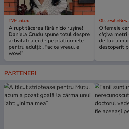
TVMania.ro
ObservatorNews
A rupt tăcerea fără nicio rușine!
O femeie cer
Daniela Crudu spune totul despre
câţiva metri
activitatea ei de pe platformele
de lux a mam
pentru adulți: „Fac ce vreau, e
descoperit po
wow!”
PARTENERI