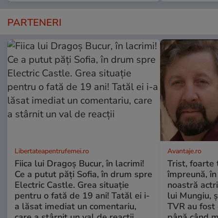
PARTENERI
Libertateapentrufemei.ro
Avantaje.ro
Fiica lui Dragoș Bucur, în lacrimi!
Trist, foarte
Ce a putut păți Sofia, în drum spre
împreună, în
Electric Castle. Grea situație
noastră actri
pentru o fată de 19 ani! Tatăl ei i-
lui Mungiu, ș
a lăsat imediat un comentariu,
TVR au fost 
care a stârnit un val de reacții
până când mo