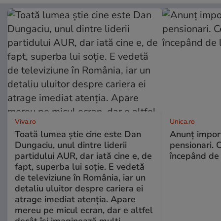
Viva.ro
Unica.ro
Toată lumea știe cine este Dan
Anunț impor
Dungaciu, unul dintre liderii
pensionari. 
partidului AUR, dar iată cine e, de
începând de 
fapt, superba lui soție. E vedetă
de televiziune în România, iar un
detaliu uluitor despre cariera ei
atrage imediat atenția. Apare
mereu pe micul ecran, dar e altfel
decât își imaginează mulți