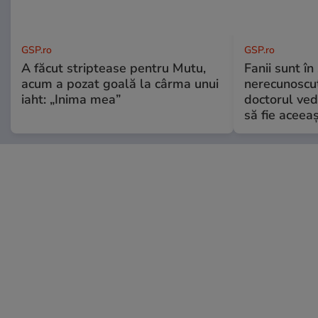
GSP.ro
GSP.ro
A făcut striptease pentru Mutu,
Fanii sunt în 
acum a pozat goală la cârma unui
nerecunoscut
iaht: „Inima mea”
doctorul ved
să fie aceea