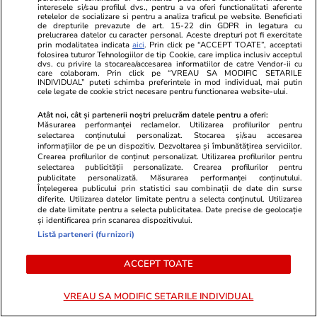
interesele si/sau profilul dvs., pentru a va oferi functionalitati aferente
retelelor de socializare si pentru a analiza traficul pe website. Beneficiati
de drepturile prevazute de art. 15-22 din GDPR in legatura cu
Stiri Mondene
19:00
prelucrarea datelor cu caracter personal. Aceste drepturi pot fi exercitate
prin modalitatea indicata
aici
. Prin click pe “ACCEPT TOATE”, acceptati
5 Știri by Libertatea- Monden: Când începe
folosirea tuturor Tehnologiilor de tip Cookie, care implica inclusiv acceptul
dvs. cu privire la stocarea/accesarea informatiilor de catre Vendor-ii cu
„Insula Iubirii”/ Loredana era să aterizeze cu
care colaboram. Prin click pe “VREAU SA MODIFIC SETARILE
INDIVIDUAL” puteti schimba preferintele in mod individual, mai putin
elicopterul la o mănăstire
cele legate de cookie strict necesare pentru functionarea website-ului.
Atât noi, cât și partenerii noștri prelucrăm datele pentru a oferi:
Măsurarea performanței reclamelor. Utilizarea profilurilor pentru
Sănătate și Fitness
18:53
selectarea conținutului personalizat. Stocarea și/sau accesarea
informațiilor de pe un dispozitiv. Dezvoltarea și îmbunătățirea serviciilor.
„Medicii mi-au spus că își pierd timpul cu mine.
Crearea profilurilor de conținut personalizat. Utilizarea profilurilor pentru
selectarea publicității personalizate. Crearea profilurilor pentru
Am plecat în Germania să aflu ce am”.
publicitate personalizată. Măsurarea performanței conținutului.
Înțelegerea publicului prin statistici sau combinații de date din surse
Mărturisirile a două femei cu boli neurologice
diferite. Utilizarea datelor limitate pentru a selecta conținutul. Utilizarea
severe
de date limitate pentru a selecta publicitatea. Date precise de geolocație
și identificarea prin scanarea dispozitivului.
Listă parteneri (furnizori)
Citește mai multe
ACCEPT TOATE
VREAU SA MODIFIC SETARILE INDIVIDUAL
TRENDING