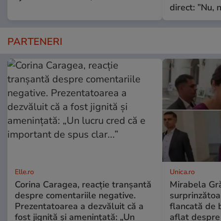
direct: ”Nu, n
PARTENERI
Elle.ro
Unica.ro
Corina Caragea, reacție tranșantă
Mirabela Gră
despre comentariile negative.
surprinzătoar
Prezentatoarea a dezvăluit că a
flancată de 
fost jignită și amenințată: „Un
aflat despre