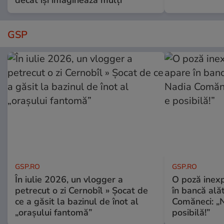
GSP
GSP.RO
GSP.RO
În iulie 2026, un vlogger a
O poză inexp
petrecut o zi Cernobîl » Șocat de
în bancă ală
ce a găsit la bazinul de înot al
Comăneci: „N
„orașului fantomă”
posibilă!”