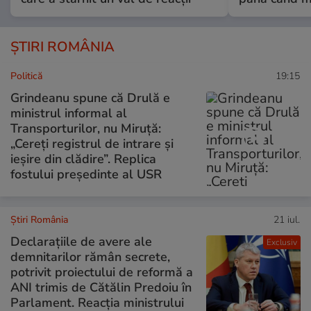
ȘTIRI ROMÂNIA
Politică
19:15
Grindeanu spune că Drulă e
ministrul informal al
Transporturilor, nu Miruță:
„Cereți registrul de intrare și
ieșire din clădire”. Replica
fostului președinte al USR
Știri România
21 iul.
Declarațiile de avere ale
Exclusiv
demnitarilor rămân secrete,
potrivit proiectului de reformă a
ANI trimis de Cătălin Predoiu în
Parlament. Reacția ministrului