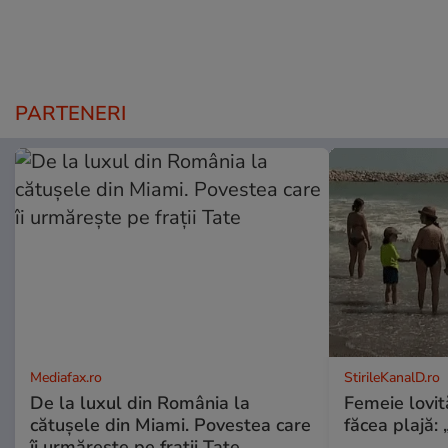
PARTENERI
Mediafax.ro
StirileKanalD.ro
De la luxul din România la
Femeie lovit
cătușele din Miami. Povestea care
făcea plajă: „
îi urmărește pe frații Tate