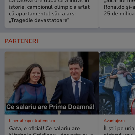
La câteva ore după ce a intrat în
„Jucăriile me
istorie, campionul olimpic a aflat
Ronaldo și-a
că apartamentul său a ars:
25 de milioa
„Tragedie devastatoare”
PARTENERI
Libertateapentrufemei.ro
Avantaje.ro
Gata, e oficial! Ce salariu are
Îl știi pe ur
Mirabela Grădinaru, dar asta nu e
piciorul unui