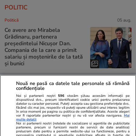
POLITIC
Politică
05 aug.
Ce avere are Mirabela
Grădinaru, partenera
președintelui Nicușor Dan.
Compania de la care a primit
salariu și moștenirile de la tată
și bunici
Nouă ne pasă ca datele tale personale să rămână
Politică
05 aug.
confidențiale
Noi și partenerii noștri
596
stocăm și/sau accesăm informații pe
Călin Georgescu a lansat
dispozitivul dvs., precum identificatorii cookie unici pentru prelucrarea
datelor cu caracter personal. Puteți accepta sau gestiona preferințele dvs.
scenarii și a acuzat „trădare”,
făcând clic mai jos, respectiv vă puteți opune utilizării unui interes legitim
în orice moment pe pagina cu politica de confidențialitate. Aceste alegeri
dacă România va trece la
vor fi raportate partenerilor noștri și nu vă vor afecta navigarea.
Mai
moneda Euro
multe detalii
Noi si partenerii nostri (retelele de socializare si agentiile de publicitate
partenere, precum si furnizorii nostri de servicii de date analitice)
prelucram date pentru a permite website-ului sa functioneze, pentru a
personaliza continutul si anunturile publicitare afisate in functie de