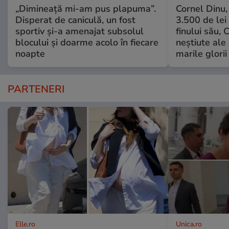
„Dimineață mi-am pus plapuma”.
Cornel Dinu,
Disperat de caniculă, un fost
3.500 de lei
sportiv și-a amenajat subsolul
finului său, 
blocului și doarme acolo în fiecare
neștiute ale
noapte
marile glorii
PARTENERI
Elle.ro
Unica.ro