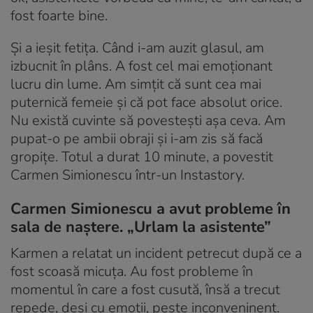
fost foarte bine.
Și a ieșit fetița. Când i-am auzit glasul, am
izbucnit în plâns. A fost cel mai emoționant
lucru din lume. Am simțit că sunt cea mai
puternică femeie și că pot face absolut orice.
Nu există cuvinte să povestești așa ceva. Am
pupat-o pe ambii obraji și i-am zis să facă
gropițe. Totul a durat 10 minute, a povestit
Carmen Simionescu într-un Instastory.
Carmen Simionescu a avut probleme în
sala de naștere. „Urlam la asistente”
Karmen a relatat un incident petrecut după ce a
fost scoasă micuța. Au fost probleme în
momentul în care a fost cusută, însă a trecut
repede, deși cu emoții, peste inconveninent.