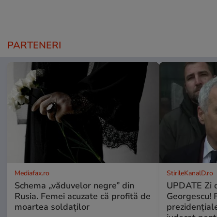
PARTENERI
Mediafax.ro
StirileKanalD.ro
Schema „văduvelor negre” din
UPDATE Zi d
Rusia. Femei acuzate că profită de
Georgescu! F
moartea soldaților
prezidențiale