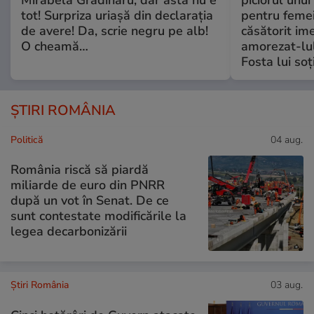
tot! Surpriza uriașă din declarația
pentru femei
de avere! Da, scrie negru pe alb!
căsătorit ime
O cheamă…
amorezat-lul
Fosta lui soț
ȘTIRI ROMÂNIA
Politică
04 aug.
România riscă să piardă
miliarde de euro din PNRR
după un vot în Senat. De ce
sunt contestate modificările la
legea decarbonizării
Știri România
03 aug.