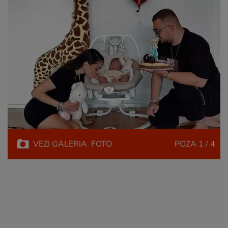
VEZI
GALERIA
FOTO
POZA
1 / 4