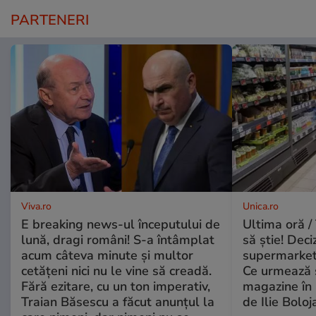
PARTENERI
Viva.ro
Unica.ro
E breaking news-ul începutului de
Ultima oră / 
lună, dragi români! S-a întâmplat
să știe! Deci
acum câteva minute și multor
supermarketu
cetățeni nici nu le vine să creadă.
Ce urmează s
Fără ezitare, cu un ton imperativ,
magazine în 
Traian Băsescu a făcut anunțul la
de Ilie Boloj