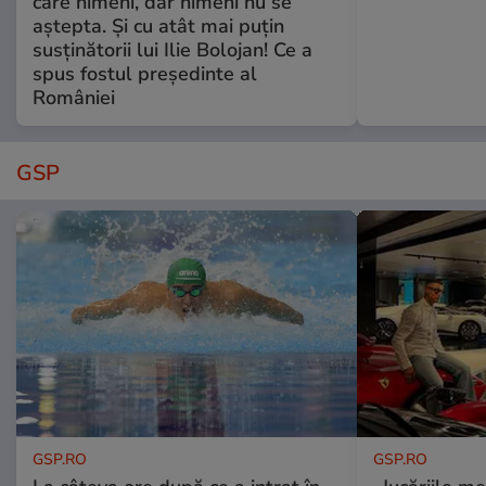
care nimeni, dar nimeni nu se
aștepta. Și cu atât mai puțin
susținătorii lui Ilie Bolojan! Ce a
spus fostul președinte al
României
GSP
GSP.RO
GSP.RO