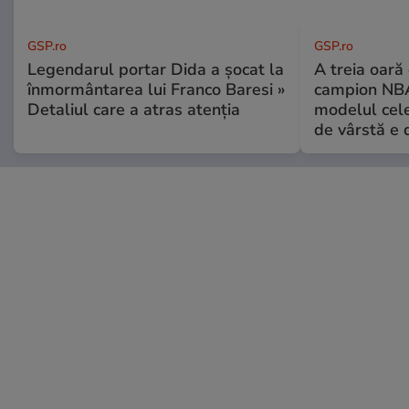
GSP.ro
GSP.ro
Legendarul portar Dida a șocat la
A treia oară
înmormântarea lui Franco Baresi »
campion NBA
Detaliul care a atras atenția
modelul cele
de vârstă e 