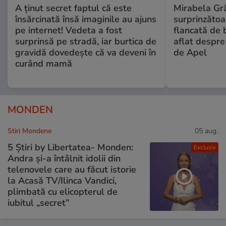
A ținut secret faptul că este
Mirabela Gră
însărcinată însă imaginile au ajuns
surprinzătoar
pe internet! Vedeta a fost
flancată de 
surprinsă pe stradă, iar burtica de
aflat despre
gravidă dovedește că va deveni în
de Apel
curând mamă
MONDEN
Stiri Mondene
05 aug.
5 Știri by Libertatea- Monden:
Exclusiv
Andra și-a întâlnit idolii din
telenovele care au făcut istorie
la Acasă TV/Ilinca Vandici,
plimbată cu elicopterul de
iubitul „secret”