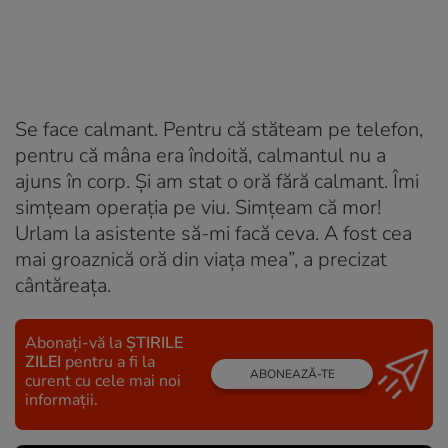
Se face calmant. Pentru că stăteam pe telefon,
pentru că mâna era îndoită, calmantul nu a
ajuns în corp. Și am stat o oră fără calmant. Îmi
simțeam operația pe viu. Simțeam că mor!
Urlam la asistente să-mi facă ceva. A fost cea
mai groaznică oră din viața mea”, a precizat
cântăreața.
Abonați-vă la
ȘTIRILE
ZILEI
pentru a fi la
ABONEAZĂ-TE
curent cu cele mai noi
informații.