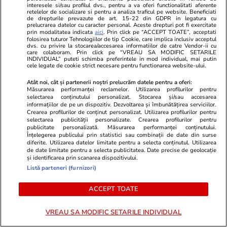
interesele si/sau profilul dvs., pentru a va oferi functionalitati aferente
retelelor de socializare si pentru a analiza traficul pe website. Beneficiati
de drepturile prevazute de art. 15-22 din GDPR in legatura cu
PARTENERI
prelucrarea datelor cu caracter personal. Aceste drepturi pot fi exercitate
prin modalitatea indicata
aici
. Prin click pe “ACCEPT TOATE”, acceptati
folosirea tuturor Tehnologiilor de tip Cookie, care implica inclusiv acceptul
dvs. cu privire la stocarea/accesarea informatiilor de catre Vendor-ii cu
care colaboram. Prin click pe “VREAU SA MODIFIC SETARILE
INDIVIDUAL” puteti schimba preferintele in mod individual, mai putin
cele legate de cookie strict necesare pentru functionarea website-ului.
Atât noi, cât și partenerii noștri prelucrăm datele pentru a oferi:
Măsurarea performanței reclamelor. Utilizarea profilurilor pentru
selectarea conținutului personalizat. Stocarea și/sau accesarea
informațiilor de pe un dispozitiv. Dezvoltarea și îmbunătățirea serviciilor.
Crearea profilurilor de conținut personalizat. Utilizarea profilurilor pentru
selectarea publicității personalizate. Crearea profilurilor pentru
publicitate personalizată. Măsurarea performanței conținutului.
Înțelegerea publicului prin statistici sau combinații de date din surse
diferite. Utilizarea datelor limitate pentru a selecta conținutul. Utilizarea
de date limitate pentru a selecta publicitatea. Date precise de geolocație
ZiaruldeIasi.ro
Fanatik.ro
și identificarea prin scanarea dispozitivului.
Motivul interesant pentru care o
Catastrofă p
Listă parteneri (furnizori)
elevă din rural cu o medie de top
fotbalist a m
ACCEPT TOATE
la Evaluarea Națională a ales un
lovit de fulg
liceu tehnologic. „Este o
nebuloasă și pentru noi”
VREAU SA MODIFIC SETARILE INDIVIDUAL