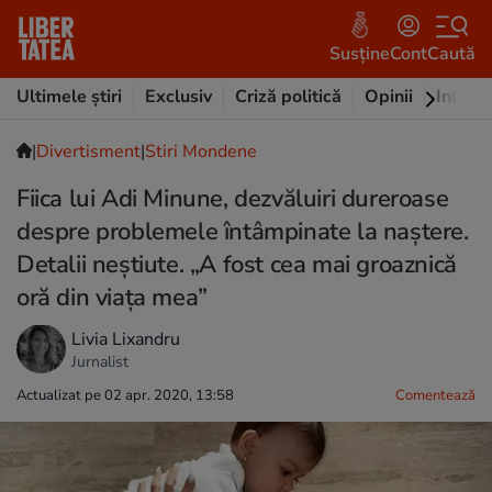
Susține
Cont
Caută
Ultimele știri
Exclusiv
Criză politică
Opinii
Intervi
|
Divertisment
|
Stiri Mondene
Fiica lui Adi Minune, dezvăluiri dureroase
despre problemele întâmpinate la naștere.
Detalii neștiute. „A fost cea mai groaznică
oră din viața mea”
Livia Lixandru
Jurnalist
Actualizat pe 02 apr. 2020, 13:58
Comentează