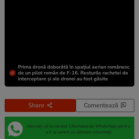
Prima dronă doborâtă în spațiul aerian românesc
de un pilot român de F-16. Resturile rachetei de
interceptare și ale dronei au fost găsite
Share
Comentează
Abonați-vă la canalul Libertatea de WhatsApp pentru
a fi la curent cu ultimele informații