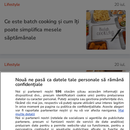
Lifestyle
20 iul.
Ce este batch cooking și cum îți
poate simplifica mesele
săptămânale
Lifestyle
20 iul.
Nouă ne pasă ca datele tale personale să rămână
confidențiale
Ce este agar-agar și cum se
Noi și partenerii noștri
596
stocăm și/sau accesăm informații pe
utilizează
dispozitivul dvs., precum identificatorii cookie unici pentru prelucrarea
datelor cu caracter personal. Puteți accepta sau gestiona preferințele dvs.
făcând clic mai jos, respectiv vă puteți opune utilizării unui interes legitim
în orice moment pe pagina cu politica de confidențialitate. Aceste alegeri
vor fi raportate partenerilor noștri și nu vă vor afecta navigarea.
Mai
multe detalii
Noi si partenerii nostri (retelele de socializare si agentiile de publicitate
partenere, precum si furnizorii nostri de servicii de date analitice)
Știri România
24 iul.
prelucram date pentru a permite website-ului sa functioneze, pentru a
personaliza continutul si anunturile publicitare afisate in functie de