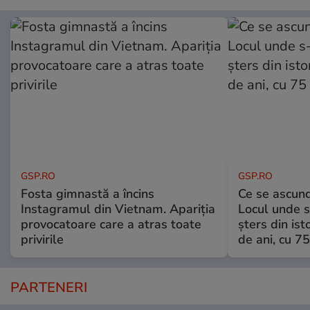
GSP.RO
GSP.RO
Fosta gimnastă a încins
Ce se ascund
Instagramul din Vietnam. Apariția
Locul unde s-
provocatoare care a atras toate
șters din ist
privirile
de ani, cu 7
PARTENERI