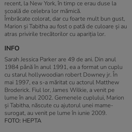
recent, la New York, în timp ce erau duse la
şcoală de celebra lor mămică.
Îmbrăcate colorat, dar cu foarte mult bun gust,
Marion şi Tabitha au fost o pată de culoare şi au
atras privirile trecătorilor cu apariţia lor.
INFO
Sarah Jessica Parker are 49 de ani. Din anul
1984 până în anul 1991, ea a format un cuplu
cu starul hollywoodian robert Downey jr. În
mai 1997, ea s-a măritat cu actorul Matthew
Broderick. Fiul lor, James Wilkie, a venit pe
lume în anul 2002. Gemenele cuplului, Marion
şi Tabitha, născute cu ajutorul unei mame-
surogat, au venit pe lume în iunie 2009.
FOTO: HEPTA