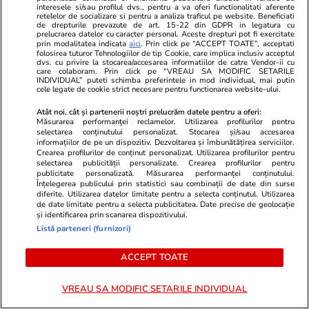
Prima dronă doborâtă în spațiul
interesele si/sau profilul dvs., pentru a va oferi functionalitati aferente
LiveText
retelelor de socializare si pentru a analiza traficul pe website. Beneficiati
aerian românesc de un pilot
de drepturile prevazute de art. 15-22 din GDPR in legatura cu
prelucrarea datelor cu caracter personal. Aceste drepturi pot fi exercitate
prin modalitatea indicata
aici
. Prin click pe “ACCEPT TOATE”, acceptati
român de F-16. Resturile
folosirea tuturor Tehnologiilor de tip Cookie, care implica inclusiv acceptul
dvs. cu privire la stocarea/accesarea informatiilor de catre Vendor-ii cu
rachetei de interceptare și ale
care colaboram. Prin click pe “VREAU SA MODIFIC SETARILE
INDIVIDUAL” puteti schimba preferintele in mod individual, mai putin
dronei au fost găsite
cele legate de cookie strict necesare pentru functionarea website-ului.
Atât noi, cât și partenerii noștri prelucrăm datele pentru a oferi:
Măsurarea performanței reclamelor. Utilizarea profilurilor pentru
Știri România
24 iul.
selectarea conținutului personalizat. Stocarea și/sau accesarea
informațiilor de pe un dispozitiv. Dezvoltarea și îmbunătățirea serviciilor.
Crearea profilurilor de conținut personalizat. Utilizarea profilurilor pentru
Resturile dronei doborâte la
selectarea publicității personalizate. Crearea profilurilor pentru
publicitate personalizată. Măsurarea performanței conținutului.
Padina, județul Buzău și ale
Înțelegerea publicului prin statistici sau combinații de date din surse
diferite. Utilizarea datelor limitate pentru a selecta conținutul. Utilizarea
rachetei aer-aer care a
de date limitate pentru a selecta publicitatea. Date precise de geolocație
și identificarea prin scanarea dispozitivului.
interceptat-o au fost găsite
Listă parteneri (furnizori)
ACCEPT TOATE
Știri România
24 iul.
VREAU SA MODIFIC SETARILE INDIVIDUAL
Bustul lui Adrian Păunescu din