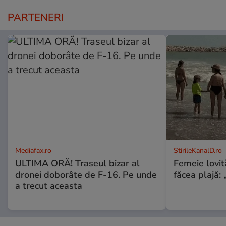
PARTENERI
Mediafax.ro
StirileKanalD.ro
ULTIMA ORĂ! Traseul bizar al
Femeie lovit
dronei doborâte de F-16. Pe unde
făcea plajă: „
a trecut aceasta