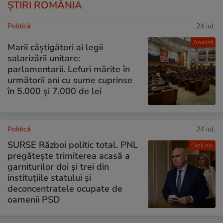
ȘTIRI ROMÂNIA
Politică
24 iul.
Analiză
Marii câștigători ai legii
salarizării unitare:
parlamentarii. Lefuri mărite în
următorii ani cu sume cuprinse
în 5.000 și 7.000 de lei
Politică
24 iul.
SURSE Război politic total. PNL
Exclusiv
pregătește trimiterea acasă a
garniturilor doi și trei din
instituțiile statului și
deconcentratele ocupate de
oamenii PSD