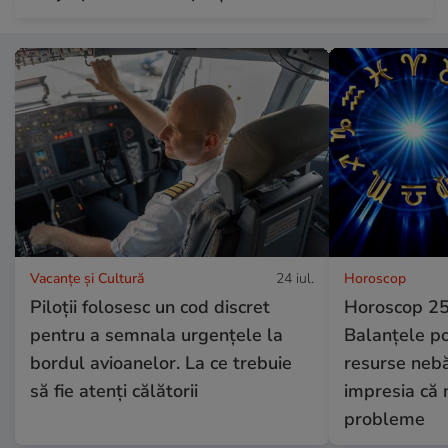
Vacanțe și Cultură
24 iul.
Horoscop
Piloții folosesc un cod discret
Horoscop 25 
pentru a semnala urgențele la
Balanțele po
bordul avioanelor. La ce trebuie
resurse nebă
să fie atenți călătorii
impresia că 
probleme