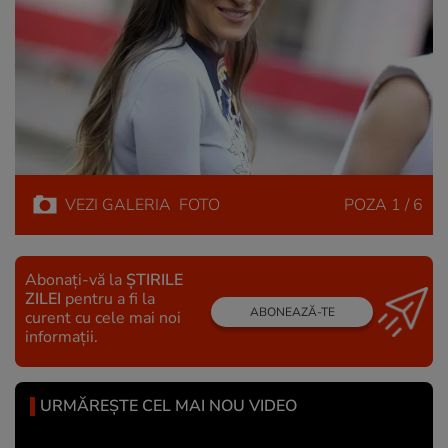
VEZI
GALERIA
FOTO
POZA
1 / 6
Abonați-vă la
ȘTIRILE
ZILEI
pentru a fi la
ABONEAZĂ-TE
curent cu cele mai noi
informații.
URMĂREȘTE CEL MAI NOU VIDEO