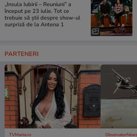
„Insula Iubirii – Reuniuni” a
început pe 23 iulie. Tot ce
trebuie să știi despre show-ul
surpriză de la Antena 1
PARTENERI
TVMania.ro
ObservatorNews