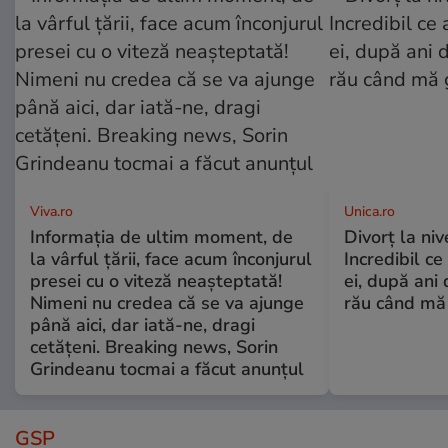
Viva.ro
Unica.ro
Informația de ultim moment, de
Divorț la nive
la vârful țării, face acum înconjurul
Incredibil ce
presei cu o viteză neașteptată!
ei, după ani 
Nimeni nu credea că se va ajunge
rău când mă
până aici, dar iată-ne, dragi
cetățeni. Breaking news, Sorin
Grindeanu tocmai a făcut anunțul
GSP