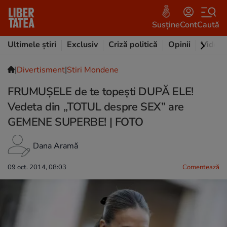
Susține
Cont
Caută
Ultimele știri
Exclusiv
Criză politică
Opinii
Video
|
Divertisment
|
Stiri Mondene
FRUMUŞELE de te topeşti DUPĂ ELE!
Vedeta din „TOTUL despre SEX” are
GEMENE SUPERBE! | FOTO
Dana Aramă
09 oct. 2014, 08:03
Comentează