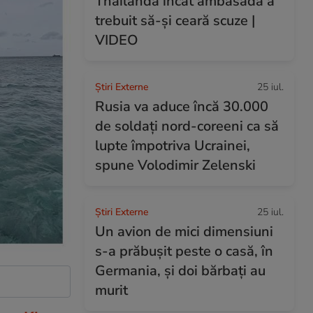
Thailanda încât ambasada a
trebuit să-și ceară scuze |
VIDEO
Știri Externe
25 iul.
Rusia va aduce încă 30.000
de soldaţi nord-coreeni ca să
lupte împotriva Ucrainei,
spune Volodimir Zelenski
Știri Externe
25 iul.
Un avion de mici dimensiuni
s-a prăbușit peste o casă, în
Germania, și doi bărbați au
murit