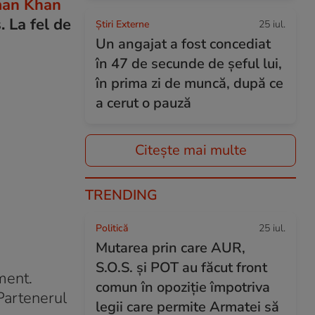
man Khan
. La fel de
Știri Externe
25 iul.
Un angajat a fost concediat
în 47 de secunde de șeful lui,
în prima zi de muncă, după ce
a cerut o pauză
Citește mai multe
TRENDING
Politică
25 iul.
Mutarea prin care AUR,
S.O.S. și POT au făcut front
ment.
comun în opoziție împotriva
 Partenerul
legii care permite Armatei să