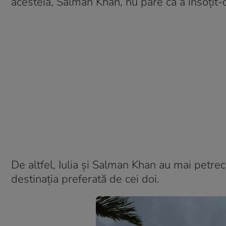
acesteia, Salman Khan, nu pare că a însoțit-
De altfel, Iulia și Salman Khan au mai petrec
destinația preferată de cei doi.