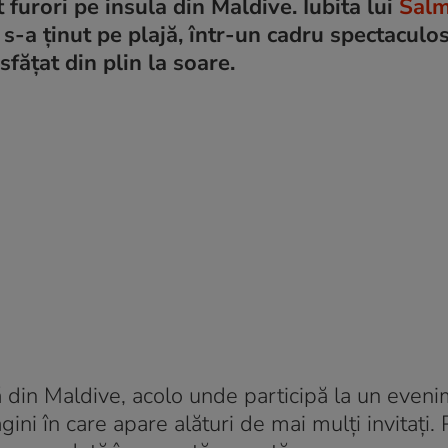
t furori pe insula din Maldive. Iubita lui
Sal
s-a ținut pe plajă, într-un cadru spectaculos
sfățat din plin la soare.
lă din Maldive, acolo unde participă la un eveni
ini în care apare alături de mai mulți invitați.