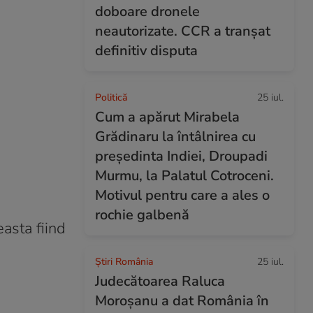
doboare dronele
neautorizate. CCR a tranșat
definitiv disputa
Politică
25 iul.
Cum a apărut Mirabela
Grădinaru la întâlnirea cu
președinta Indiei, Droupadi
Murmu, la Palatul Cotroceni.
Motivul pentru care a ales o
rochie galbenă
easta fiind
Știri România
25 iul.
Judecătoarea Raluca
Moroșanu a dat România în