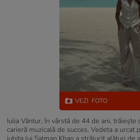
VEZI
FOTO
Iulia Vântur, în vârstă de 44 de ani, trăiește
carieră muzicală de succes. Vedeta a urcat p
iubita lui Salman Khan a strălucit alături de a