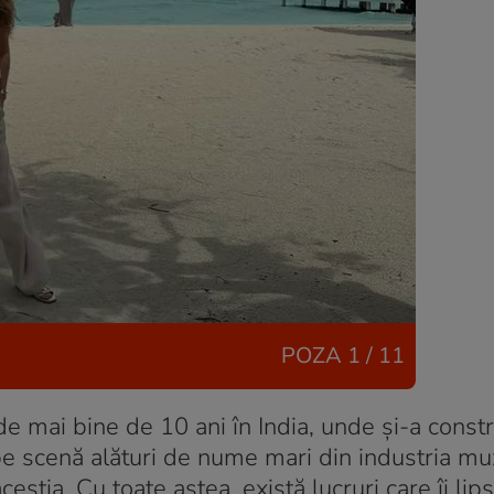
POZA
1 / 11
 de mai bine de 10 ani în India, unde și-a constr
e scenă alături de nume mari din industria muzi
ceștia. Cu toate astea, există lucruri care îi lip