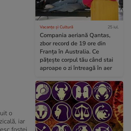
Vacanțe și Cultură
25 iul.
Compania aeriană Qantas,
zbor record de 19 ore din
Franța în Australia. Ce
pățește corpul tău când stai
aproape o zi întreagă în aer
uit o
cală, iar
sesc fostei