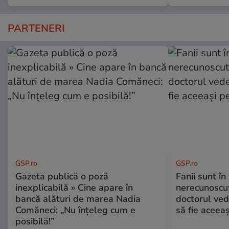
PARTENERI
GSP.ro
GSP.ro
Gazeta publică o poză
Fanii sunt în 
inexplicabilă » Cine apare în
nerecunoscut
bancă alături de marea Nadia
doctorul ved
Comăneci: „Nu înțeleg cum e
să fie aceea
posibilă!”