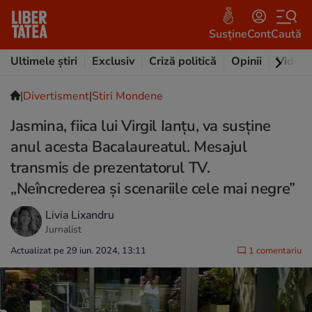
Susține
Cont
Caută
Ultimele știri
Exclusiv
Criză politică
Opinii
Video
|
Divertisment
|
Stiri Mondene
Jasmina, fiica lui Virgil Ianțu, va susține
anul acesta Bacalaureatul. Mesajul
transmis de prezentatorul TV.
„Neîncrederea și scenariile cele mai negre”
Livia Lixandru
Jurnalist
Actualizat pe 29 iun. 2024, 13:11
1 comentariu