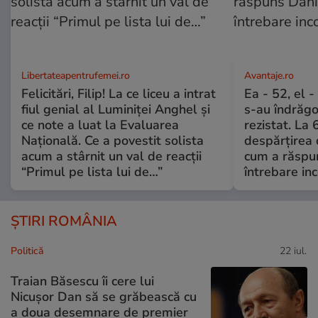
Libertateapentrufemei.ro
Avantaje.ro
Felicitări, Filip! La ce liceu a intrat
Ea - 52, el 
fiul genial al Luminiței Anghel și
s-au îndrăgos
ce note a luat la Evaluarea
rezistat. La 
Națională. Ce a povestit solista
despărțirea 
acum a stârnit un val de reacții
cum a răspu
“Primul pe lista lui de…”
întrebare i
ȘTIRI ROMÂNIA
Politică
22 iul.
Traian Băsescu îi cere lui
Nicușor Dan să se grăbească cu
a doua desemnare de premier