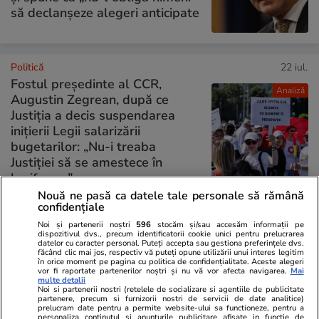
să declanșeze alegeri anticipate
Politică
22 iul.
Fostul președinte al CCR,
Analiză
Augustin Zegrean, după ce
Justiția a decis suspendarea
inițierii Legii salarizării
bugetarilor: „Nu-i treaba
Justiției să se amestece în
legiferare”
Nouă ne pasă ca datele tale personale să rămână
confidențiale
PARTENERI
Noi și partenerii noștri
596
stocăm și/sau accesăm informații pe
dispozitivul dvs., precum identificatorii cookie unici pentru prelucrarea
datelor cu caracter personal. Puteți accepta sau gestiona preferințele dvs.
făcând clic mai jos, respectiv vă puteți opune utilizării unui interes legitim
în orice moment pe pagina cu politica de confidențialitate. Aceste alegeri
vor fi raportate partenerilor noștri și nu vă vor afecta navigarea.
Mai
multe detalii
Noi si partenerii nostri (retelele de socializare si agentiile de publicitate
partenere, precum si furnizorii nostri de servicii de date analitice)
prelucram date pentru a permite website-ului sa functioneze, pentru a
personaliza continutul si anunturile publicitare afisate in functie de