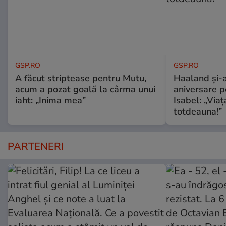
GSP.RO
GSP.RO
A făcut striptease pentru Mutu,
Haaland și-a
acum a pozat goală la cârma unui
aniversare pe
iaht: „Inima mea”
Isabel: „Via
totdeauna!”
PARTENERI