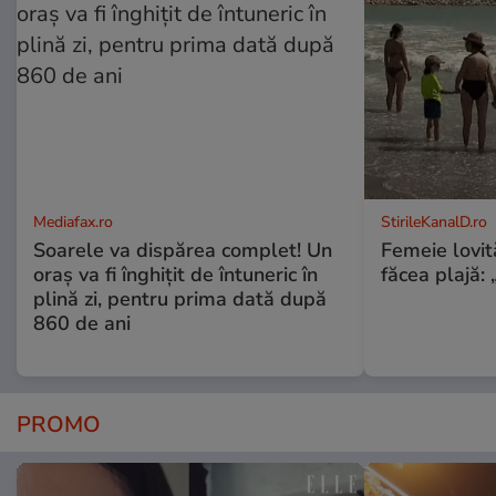
Mediafax.ro
StirileKanalD.ro
Soarele va dispărea complet! Un
Femeie lovit
oraș va fi înghițit de întuneric în
făcea plajă: „
plină zi, pentru prima dată după
860 de ani
PROMO