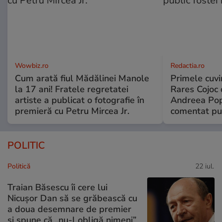
Wowbiz.ro
Redactia.ro
Cum arată fiul Mădălinei Manole
Primele cuvi
la 17 ani! Fratele regretatei
Rares Cojoc 
artiste a publicat o fotografie în
Andreea Pop
premieră cu Petru Mircea Jr.
comentat pub
POLITIC
Politică
22 iul.
Traian Băsescu îi cere lui
Nicușor Dan să se grăbească cu
a doua desemnare de premier
și spune că „nu-l obligă nimeni”