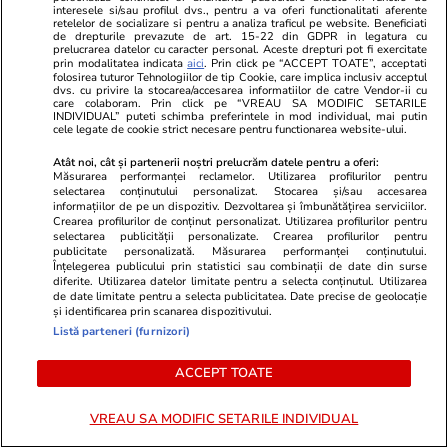
interesele si/sau profilul dvs., pentru a va oferi functionalitati aferente
retelelor de socializare si pentru a analiza traficul pe website. Beneficiati
de drepturile prevazute de art. 15-22 din GDPR in legatura cu
prelucrarea datelor cu caracter personal. Aceste drepturi pot fi exercitate
prin modalitatea indicata
aici
. Prin click pe “ACCEPT TOATE”, acceptati
folosirea tuturor Tehnologiilor de tip Cookie, care implica inclusiv acceptul
dvs. cu privire la stocarea/accesarea informatiilor de catre Vendor-ii cu
care colaboram. Prin click pe “VREAU SA MODIFIC SETARILE
INDIVIDUAL” puteti schimba preferintele in mod individual, mai putin
cele legate de cookie strict necesare pentru functionarea website-ului.
ZiaruldeIasi.ro
Fanatik.ro
Proiectul imobiliar pregătit lângă
Taxe pe trof
Atât noi, cât și partenerii noștri prelucrăm datele pentru a oferi:
Lidl Moara de Foc este scos la
oprește fisc
Măsurarea performanței reclamelor. Utilizarea profilurilor pentru
selectarea conținutului personalizat. Stocarea și/sau accesarea
vânzare. Dezvoltatorul este
premiul Span
informațiilor de pe un dispozitiv. Dezvoltarea și îmbunătățirea serviciilor.
asociat în piață cu un alt proiect
Cupei Mondi
Crearea profilurilor de conținut personalizat. Utilizarea profilurilor pentru
selectarea publicității personalizate. Crearea profilurilor pentru
de anvergură
publicitate personalizată. Măsurarea performanței conținutului.
Înțelegerea publicului prin statistici sau combinații de date din surse
diferite. Utilizarea datelor limitate pentru a selecta conținutul. Utilizarea
de date limitate pentru a selecta publicitatea. Date precise de geolocație
și identificarea prin scanarea dispozitivului.
ULTIMELE ȘTIRI
Listă parteneri (furnizori)
ACCEPT TOATE
Stiri Mondene
13:34
De ce a acceptat Lucian Mîndruță cererile de
VREAU SA MODIFIC SETARILE INDIVIDUAL
prietenie de la 2.500 de doamne și