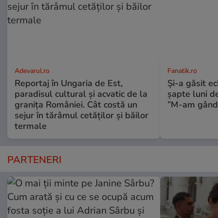
Adevarul.ro
Fanatik.ro
Reportaj în Ungaria de Est,
Și-a găsit e
paradisul cultural și acvatic de la
șapte luni d
granița României. Cât costă un
”M-am gândit
sejur în tărâmul cetăților și băilor
termale
PARTENERI