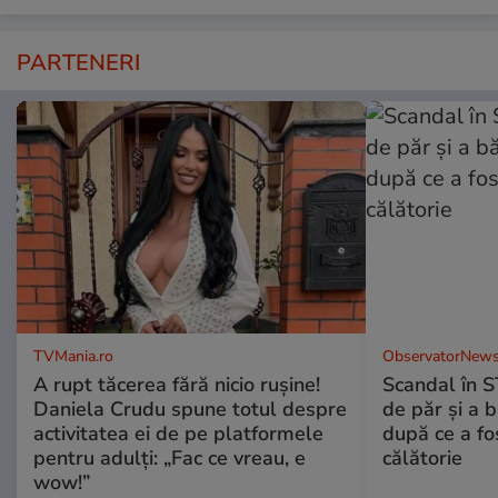
PARTENERI
TVMania.ro
ObservatorNews
A rupt tăcerea fără nicio rușine!
Scandal în S
Daniela Crudu spune totul despre
de păr şi a 
activitatea ei de pe platformele
după ce a fos
pentru adulți: „Fac ce vreau, e
călătorie
wow!”