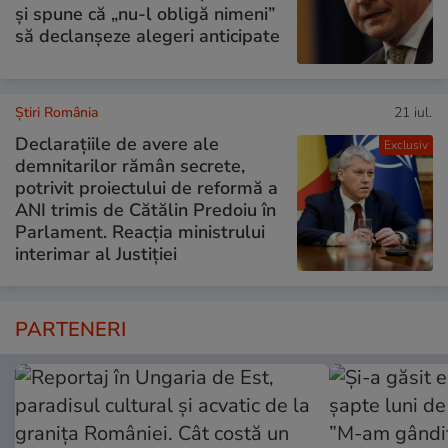
și spune că „nu-l obligă nimeni”
să declanșeze alegeri anticipate
Știri România
21 iul.
Declarațiile de avere ale
Exclusiv
demnitarilor rămân secrete,
potrivit proiectului de reformă a
ANI trimis de Cătălin Predoiu în
Parlament. Reacția ministrului
interimar al Justiției
PARTENERI