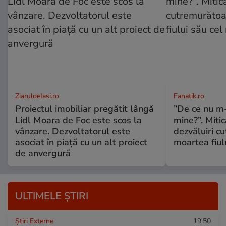
ZiaruldeIasi.ro
Fanatik.ro
Proiectul imobiliar pregătit lângă
”De ce nu m
Lidl Moara de Foc este scos la
mine?”. Miti
vânzare. Dezvoltatorul este
dezvăluiri c
asociat în piață cu un alt proiect
moartea fiul
de anvergură
ULTIMELE ȘTIRI
Știri Externe
19:50