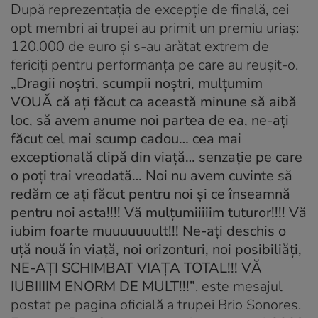
După reprezentaţia de excepţie de finală, cei
opt membri ai trupei au primit un premiu uriaş:
120.000 de euro şi s-au arătat extrem de
fericiţi pentru performanţa pe care au reuşit-o.
„Dragii noştri, scumpii noştri, mulţumim
VOUĂ că aţi făcut ca această minune să aibă
loc, să avem anume noi partea de ea, ne-aţi
făcut cel mai scump cadou… cea mai
exceptională clipă din viaţă… senzaţie pe care
o poţi trai vreodată… Noi nu avem cuvinte să
redăm ce aţi făcut pentru noi şi ce înseamnă
pentru noi asta!!!! Vă mulţumiiiiim tuturor!!!! Vă
iubim foarte muuuuuuult!!! Ne-aţi deschis o
uţă nouă în viaţă, noi orizonturi, noi posibiliăţi,
NE-AŢI SCHIMBAT VIAŢA TOTAL!!! VĂ
IUBIIIIM ENORM DE MULT!!!”
, este mesajul
postat pe pagina oficială a trupei Brio Sonores.