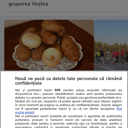
gruparea Veștea
Nouă ne pasă ca datele tale personale să rămână
confidențiale
Lifestyle
17:36
Lifestyle
Noi și partenerii noștri
596
stocăm și/sau accesăm informații pe
De ce să nu păstrezi cartofii lângă
O fetiță de 7
dispozitivul dvs., precum identificatorii cookie unici pentru prelucrarea
datelor cu caracter personal. Puteți accepta sau gestiona preferințele dvs.
ceapă
Moldova, a 
făcând clic mai jos, respectiv vă puteți opune utilizării unui interes legitim
în orice moment pe pagina cu politica de confidențialitate. Aceste alegeri
lume după ce
vor fi raportate partenerilor noștri și nu vă vor afecta navigarea.
Mai
multe detalii
Noi si partenerii nostri (retelele de socializare si agentiile de publicitate
bebeluș de 6
partenere, precum si furnizorii nostri de servicii de date analitice)
prelucram date pentru a permite website-ului sa functioneze, pentru a
accident în H
personaliza continutul si anunturile publicitare afisate in functie de