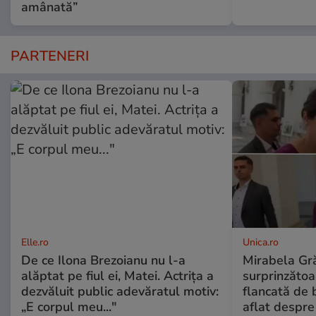
amânată”
PARTENERI
Elle.ro
Unica.ro
De ce Ilona Brezoianu nu l-a
Mirabela Gră
alăptat pe fiul ei, Matei. Actrița a
surprinzătoar
dezvăluit public adevăratul motiv:
flancată de 
„E corpul meu..."
aflat despre