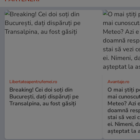
Libertateapentrufemei.ro
Avantaje.ro
Breaking! Cei doi soți din
O mai știți 
București, dați dispăruți pe
mai cunoscu
Transalpina, au fost găsiți
Meteo? Azi e
doamnă respe
stai să vezi 
ei. Nimeni, d
așteptat la 