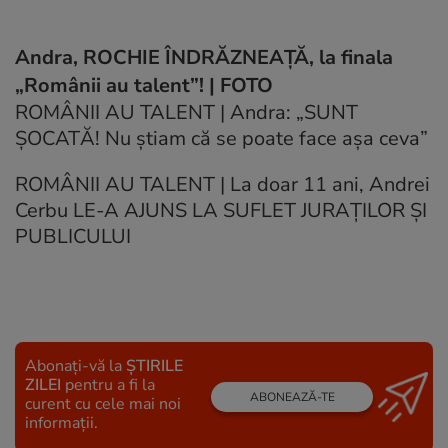
Andra, ROCHIE ÎNDRĂZNEAŢĂ, la finala
„Românii au talent”! | FOTO
ROMÂNII AU TALENT | Andra: „SUNT
ŞOCATĂ! Nu ştiam că se poate face aşa ceva”
ROMÂNII AU TALENT | La doar 11 ani, Andrei
Cerbu LE-A AJUNS LA SUFLET JURAŢILOR ŞI
PUBLICULUI
Abonați-vă la
ȘTIRILE
ZILEI
pentru a fi la
ABONEAZĂ-TE
curent cu cele mai noi
informații.