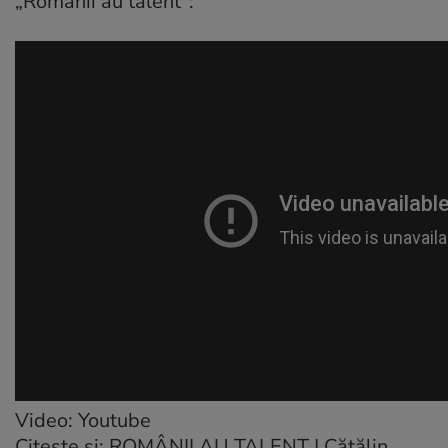
„Românii au talent”:
Video: Youtube
Citeşte şi:
ROMÂNII AU TALENT | Cătălin