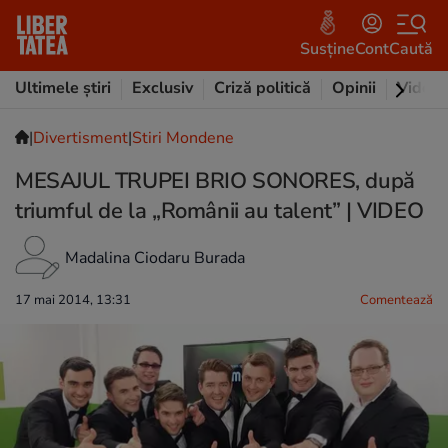
Susține
Cont
Caută
Ultimele știri
Exclusiv
Criză politică
Opinii
Video
|
Divertisment
|
Stiri Mondene
MESAJUL TRUPEI BRIO SONORES, după
triumful de la „Românii au talent” | VIDEO
Madalina Ciodaru Burada
17 mai 2014, 13:31
Comentează