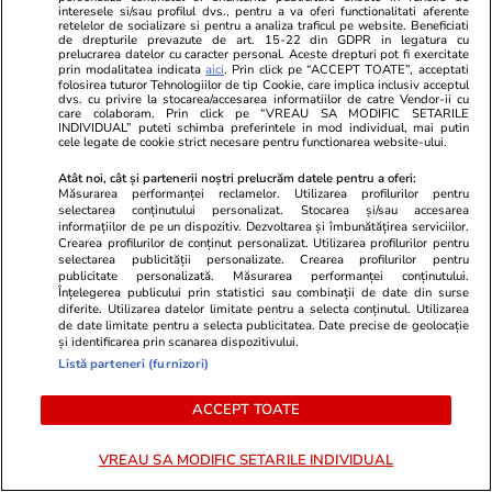
interesele si/sau profilul dvs., pentru a va oferi functionalitati aferente
retelelor de socializare si pentru a analiza traficul pe website. Beneficiati
de drepturile prevazute de art. 15-22 din GDPR in legatura cu
prelucrarea datelor cu caracter personal. Aceste drepturi pot fi exercitate
prin modalitatea indicata
aici
. Prin click pe “ACCEPT TOATE”, acceptati
Lifestyle
16 iul.
folosirea tuturor Tehnologiilor de tip Cookie, care implica inclusiv acceptul
dvs. cu privire la stocarea/accesarea informatiilor de catre Vendor-ii cu
care colaboram. Prin click pe “VREAU SA MODIFIC SETARILE
INDIVIDUAL” puteti schimba preferintele in mod individual, mai putin
cele legate de cookie strict necesare pentru functionarea website-ului.
Cum îţi laşi casa în siguranţă
Atât noi, cât și partenerii noștri prelucrăm datele pentru a oferi:
înainte de a pleca în concediu
Măsurarea performanței reclamelor. Utilizarea profilurilor pentru
selectarea conținutului personalizat. Stocarea și/sau accesarea
informațiilor de pe un dispozitiv. Dezvoltarea și îmbunătățirea serviciilor.
Crearea profilurilor de conținut personalizat. Utilizarea profilurilor pentru
selectarea publicității personalizate. Crearea profilurilor pentru
publicitate personalizată. Măsurarea performanței conținutului.
Înțelegerea publicului prin statistici sau combinații de date din surse
Lifestyle
14 iul.
diferite. Utilizarea datelor limitate pentru a selecta conținutul. Utilizarea
de date limitate pentru a selecta publicitatea. Date precise de geolocație
și identificarea prin scanarea dispozitivului.
Listă parteneri (furnizori)
Ce este făina de tapioca și în ce
ACCEPT TOATE
rețete poate fi folosită
VREAU SA MODIFIC SETARILE INDIVIDUAL