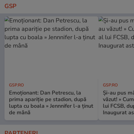
GSP
GSP.RO
GSP.RO
Emoționant: Dan Petrescu, la
Și-au pus mâ
prima apariție pe stadion, după
văzut! » Cum
lupta cu boala » Jennnifer l-a ținut
lui FCSB, du
de mână
Inaugurat as
PARTENERI