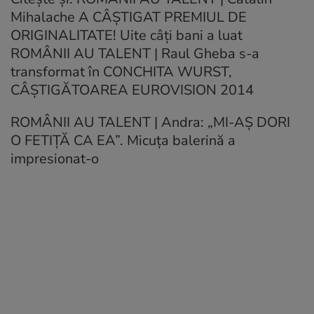
Mihalache A CÂŞTIGAT PREMIUL DE
ORIGINALITATE! Uite câţi bani a luat
ROMÂNII AU TALENT | Raul Gheba s-a
transformat în CONCHITA WURST,
CÂŞTIGĂTOAREA EUROVISION 2014
ROMÂNII AU TALENT | Andra: „MI-AŞ DORI
O FETIŢĂ CA EA”. Micuţa balerină a
impresionat-o