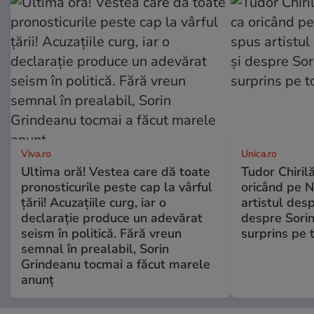
Viva.ro
Unica.ro
Ultima oră! Vestea care dă toate
Tudor Chiril
pronosticurile peste cap la vârful
oricând pe N
țării! Acuzațiile curg, iar o
artistul desp
declarație produce un adevărat
despre Sorin
seism în politică. Fără vreun
surprins pe 
semnal în prealabil, Sorin
Grindeanu tocmai a făcut marele
anunț