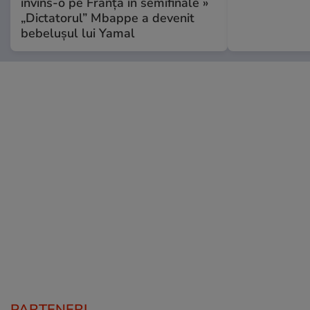
învins-o pe Franța în semifinale »
„Dictatorul” Mbappe a devenit
bebelușul lui Yamal
PARTENERI