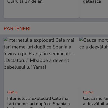
Olaru la 37 de ani
gătească
PARTENERI
GSP.ro
GSP.ro
Internetul a explodat! Cele mai
Cauza morții
tari meme-uri după ce Spania a
a dezvăluit 