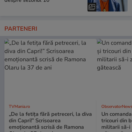
despre sezonul 10
PARTENERI
TVMania.ro
ObservatorNews
„De la fetița fără petreceri, la diva
Un comandan
din Capri!” Scrisoarea
tricouri din 
emoționantă scrisă de Ramona
militarii să-