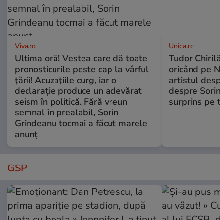
Viva.ro
Unica.ro
Ultima oră! Vestea care dă toate
Tudor Chiril
pronosticurile peste cap la vârful
oricând pe N
țării! Acuzațiile curg, iar o
artistul desp
declarație produce un adevărat
despre Sorin
seism în politică. Fără vreun
surprins pe 
semnal în prealabil, Sorin
Grindeanu tocmai a făcut marele
anunț
GSP