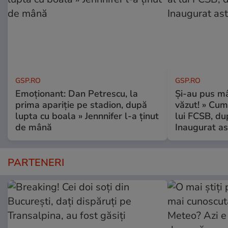
GSP.RO
GSP.RO
Emoționant: Dan Petrescu, la
Și-au pus mâ
prima apariție pe stadion, după
văzut! » Cum
lupta cu boala » Jennnifer l-a ținut
lui FCSB, du
de mână
Inaugurat as
PARTENERI