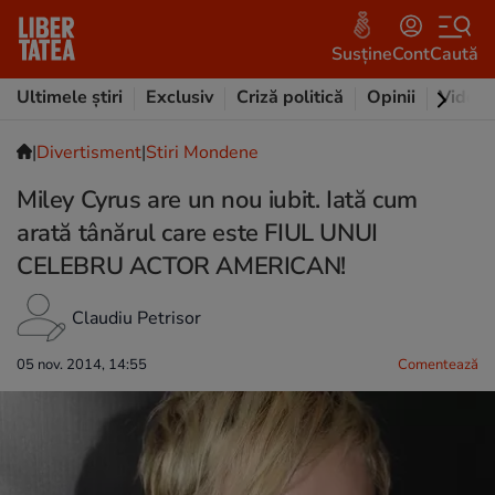
Susține
Cont
Caută
Ultimele știri
Exclusiv
Criză politică
Opinii
Video
|
Divertisment
|
Stiri Mondene
Miley Cyrus are un nou iubit. Iată cum
arată tânărul care este FIUL UNUI
CELEBRU ACTOR AMERICAN!
Claudiu Petrisor
05 nov. 2014, 14:55
Comentează