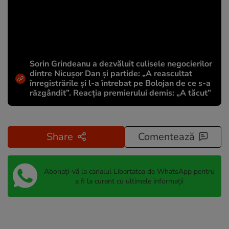
Sorin Grindeanu a dezvăluit culisele negocierilor
dintre Nicușor Dan și partide: „A reascultat
înregistrările și l-a întrebat pe Bolojan de ce s-a
răzgândit”. Reacția premierului demis: „A tăcut”
Share
Comentează
Abonați-vă la canalul Libertatea de WhatsApp pentru
a fi la curent cu ultimele informații