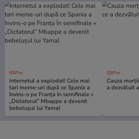
GSP.ro
GSP.ro
Internetul a explodat! Cele mai
Cauza morții
tari meme-uri după ce Spania a
a dezvăluit 
învins-o pe Franța în semifinale »
„Dictatorul” Mbappe a devenit
bebelușul lui Yamal