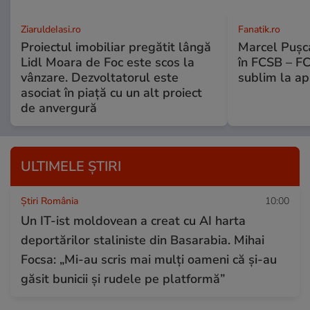
ZiaruldeIasi.ro
Fanatik.ro
Proiectul imobiliar pregătit lângă
Marcel Pușca
Lidl Moara de Foc este scos la
în FCSB – FC
vânzare. Dezvoltatorul este
sublim la ap
asociat în piață cu un alt proiect
de anvergură
ULTIMELE ȘTIRI
Știri România
10:00
Un IT-ist moldovean a creat cu AI harta
deportărilor staliniste din Basarabia. Mihai
Focsa: „Mi-au scris mai mulți oameni că și-au
găsit bunicii și rudele pe platformă”