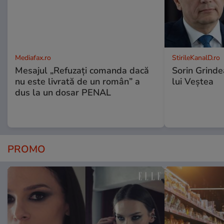
Mediafax.ro
StirileKanalD.ro
Mesajul „Refuzați comanda dacă
Sorin Grinde
nu este livrată de un român” a
lui Veștea
dus la un dosar PENAL
PROMO