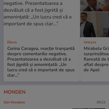
Elle.ro
Unica.ro
Corina Caragea, reacție tranșantă
Mirabela Gră
despre comentariile negative.
surprinzătoar
Prezentatoarea a dezvăluit că a
flancată de 
fost jignită și amenințată: „Un
aflat despre
lucru cred că e important de spus
de Apel
clar...”
MONDEN
Stiri Mondene
09:23