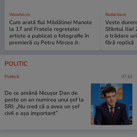
Wowbiz.ro
Redactia.ro
Cum arată fiul Mădălinei Manole
Veste durero
la 17 ani! Fratele regretatei
Sfântul Ilie
artiste a publicat o fotografie în
o trădare uri
premieră cu Petru Mircea Jr.
fără replică
POLITIC
Politică
07:33
De ce amână Nicușor Dan de
peste un an numirea unui șef la
SRI: „Nu cred că a avea un şef
civil e așa important”