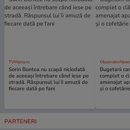
TVMania.ro
ObservatorNews
Sorin Bontea nu scapă niciodată
Bugetarii ca
de aceeași întrebare când iese pe
complet o clă
stradă. Răspunsul lui îi amuză de
amenajat ap
fiecare dată pe fani
și o cofetări
PARTENERI