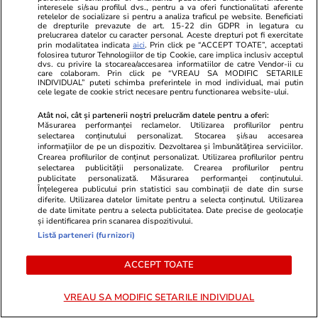
interesele si/sau profilul dvs., pentru a va oferi functionalitati aferente
Fake news demontat de Apele
retelelor de socializare si pentru a analiza traficul pe website. Beneficiati
de drepturile prevazute de art. 15-22 din GDPR in legatura cu
Române: „Nu transformăm
prelucrarea datelor cu caracter personal. Aceste drepturi pot fi exercitate
prin modalitatea indicata
aici
. Prin click pe “ACCEPT TOATE”, acceptati
folosirea apei din fântâni într-o
folosirea tuturor Tehnologiilor de tip Cookie, care implica inclusiv acceptul
dvs. cu privire la stocarea/accesarea informatiilor de catre Vendor-ii cu
infracțiune”
care colaboram. Prin click pe “VREAU SA MODIFIC SETARILE
INDIVIDUAL” puteti schimba preferintele in mod individual, mai putin
cele legate de cookie strict necesare pentru functionarea website-ului.
Atât noi, cât și partenerii noștri prelucrăm datele pentru a oferi:
Măsurarea performanței reclamelor. Utilizarea profilurilor pentru
Știri România
17 iul.
selectarea conținutului personalizat. Stocarea și/sau accesarea
informațiilor de pe un dispozitiv. Dezvoltarea și îmbunătățirea serviciilor.
CEO-ul Renault a anunțat
Crearea profilurilor de conținut personalizat. Utilizarea profilurilor pentru
selectarea publicității personalizate. Crearea profilurilor pentru
planul pentru uzina Dacia de la
publicitate personalizată. Măsurarea performanței conținutului.
Înțelegerea publicului prin statistici sau combinații de date din surse
Mioveni, după vizita din
diferite. Utilizarea datelor limitate pentru a selecta conținutul. Utilizarea
România: „Am stabilit trei
de date limitate pentru a selecta publicitatea. Date precise de geolocație
și identificarea prin scanarea dispozitivului.
priorități clare”
Listă parteneri (furnizori)
ACCEPT TOATE
Știri România
17 iul.
VREAU SA MODIFIC SETARILE INDIVIDUAL