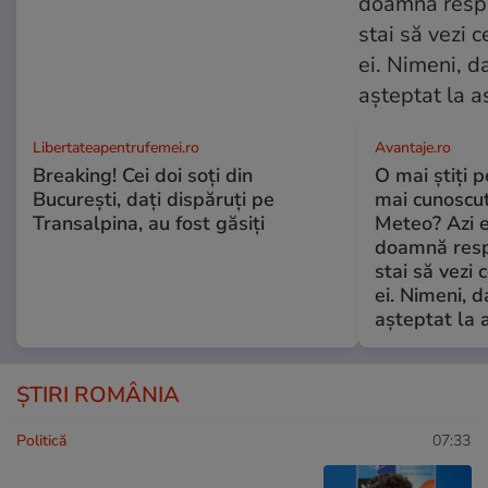
Libertateapentrufemei.ro
Avantaje.ro
Breaking! Cei doi soți din
O mai știți 
București, dați dispăruți pe
mai cunoscu
Transalpina, au fost găsiți
Meteo? Azi e
doamnă respe
stai să vezi 
ei. Nimeni, d
așteptat la 
ȘTIRI ROMÂNIA
Politică
07:33