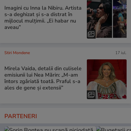
Imagini cu Inna la Nibiru. Artista
s-a deghizat și s-a distrat în
mijlocul mulțimii. „Ei habar nu
aveau”
Stiri Mondene
17 iul.
Mirela Vaida, detalii din culisele
emisiunii lui Nea Mărin: „M-am
întors zgâriată toată. Praful s-a
ales de gene și extensii”
PARTENERI