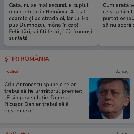
Gata, nu se mai ascund, e cuplul
Cum arată v
momentului în România! A ieșit
ce și-a făcut
soarele și pe strada ei, iar lui i-a
purtat ochel
pus Dumnezeu mâna în cap!
să nu sperii c
Felicitări, să fiți fericiți! Că frumoși
sunteți!
ȘTIRI ROMÂNIA
Politică
09 aug.
Crin Antonescu spune cine ar
trebui să fie următorul premier:
„E singura soluție. Domnul
Nicușor Dan ar trebui să îl
desemneze”
Știri România
08 aug.