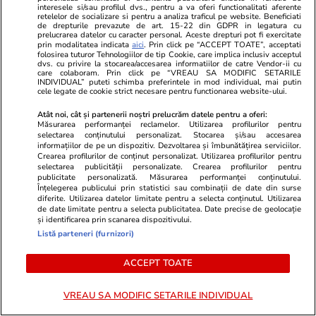
interesele si/sau profilul dvs., pentru a va oferi functionalitati aferente
retelelor de socializare si pentru a analiza traficul pe website. Beneficiati
de drepturile prevazute de art. 15-22 din GDPR in legatura cu
prelucrarea datelor cu caracter personal. Aceste drepturi pot fi exercitate
PARTENERI
prin modalitatea indicata
aici
. Prin click pe “ACCEPT TOATE”, acceptati
folosirea tuturor Tehnologiilor de tip Cookie, care implica inclusiv acceptul
dvs. cu privire la stocarea/accesarea informatiilor de catre Vendor-ii cu
care colaboram. Prin click pe “VREAU SA MODIFIC SETARILE
INDIVIDUAL” puteti schimba preferintele in mod individual, mai putin
cele legate de cookie strict necesare pentru functionarea website-ului.
Atât noi, cât și partenerii noștri prelucrăm datele pentru a oferi:
Măsurarea performanței reclamelor. Utilizarea profilurilor pentru
selectarea conținutului personalizat. Stocarea și/sau accesarea
informațiilor de pe un dispozitiv. Dezvoltarea și îmbunătățirea serviciilor.
Crearea profilurilor de conținut personalizat. Utilizarea profilurilor pentru
selectarea publicității personalizate. Crearea profilurilor pentru
publicitate personalizată. Măsurarea performanței conținutului.
Înțelegerea publicului prin statistici sau combinații de date din surse
diferite. Utilizarea datelor limitate pentru a selecta conținutul. Utilizarea
de date limitate pentru a selecta publicitatea. Date precise de geolocație
și identificarea prin scanarea dispozitivului.
Wowbiz.ro
Redactia.ro
Listă parteneri (furnizori)
„Am intrat în metastază” Alina
Leo Messi, î
ACCEPT TOATE
Pușcău, anunț cutremurător
veșnică
înainte să intre în operație!
Vedeta a transmis un mesaj
VREAU SA MODIFIC SETARILE INDIVIDUAL
emoționant fanilor