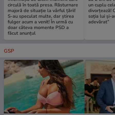
circulă în toată presa. Răsturnare
un cuplu ce
majoră de situație la vârful țării!
divorțează! C
S-au speculat multe, dar știrea
soția lui și-
fulger acum a venit! În urmă cu
adevărat”
doar câteva momente PSD a
făcut anunțul
GSP