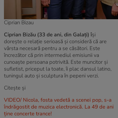
Ciprian Bizau
Ciprian Bizău (33 de ani, din Galați) î
și
dorește o relație serioasă și consideră că are
vârsta necesară pentru a se căsători. Este
încrezător că prin intermediul emisiunii va
cunoaște persoana potrivită. Este muncitor și
sufletist, priceput la toate, îi plac dansul latino,
tuningul auto și sculptura în pepeni verzi.
Citește și
VIDEO/ Nicola, fosta vedetă a scenei pop, s-a
îndrăgostit de muzica electronică. La 49 de ani
ține concerte trance!