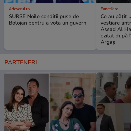
Adevarul.ro
Fanatik.ro
SURSE Noile condiții puse de
Ce au pățit l
Bolojan pentru a vota un guvern
vestiare ant
Assad Al Ha
ezitat după 
Argeș
PARTENERI