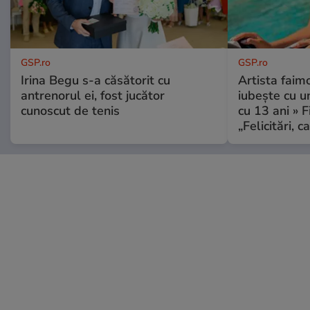
GSP.ro
GSP.ro
Irina Begu s-a căsătorit cu
Artista faim
antrenorul ei, fost jucător
iubește cu u
cunoscut de tenis
cu 13 ani » F
„Felicitări, 