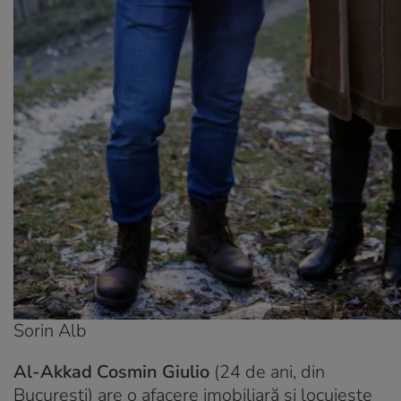
Sorin Alb
Al-Akkad Cosmin Giulio
(24 de ani, din
București) are o afacere imobiliară și locuiește