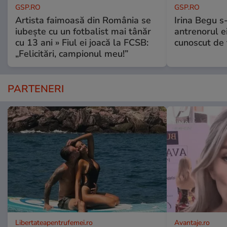
GSP.RO
GSP.RO
Artista faimoasă din România se
Irina Begu s-
iubește cu un fotbalist mai tânăr
antrenorul ei
cu 13 ani » Fiul ei joacă la FCSB:
cunoscut de 
„Felicitări, campionul meu!”
PARTENERI
Libertateapentrufemei.ro
Avantaje.ro