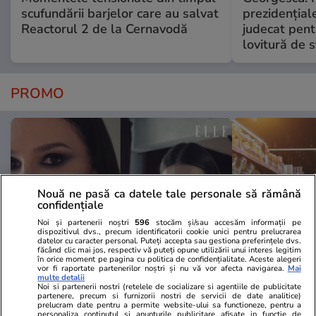
scufundării barjelor care au salvat
prezidențiale
Reactorul 2 de la Cernavodă
judecat pent
lovitură de s
PROMO
Nouă ne pasă ca datele tale personale să rămână
confidențiale
Noi și partenerii noștri
596
stocăm și/sau accesăm informații pe
dispozitivul dvs., precum identificatorii cookie unici pentru prelucrarea
datelor cu caracter personal. Puteți accepta sau gestiona preferințele dvs.
făcând clic mai jos, respectiv vă puteți opune utilizării unui interes legitim
în orice moment pe pagina cu politica de confidențialitate. Aceste alegeri
vor fi raportate partenerilor noștri și nu vă vor afecta navigarea.
Mai
multe detalii
Advertorial
Advertorial
Noi si partenerii nostri (retelele de socializare si agentiile de publicitate
Smart is the new chic: Cum ne
Înscrie-te ac
partenere, precum si furnizorii nostri de servicii de date analitice)
prelucram date pentru a permite website-ului sa functioneze, pentru a
ajută tehnologia să ne reinventăm
voucher de 5
personaliza continutul si anunturile publicitare afisate in functie de