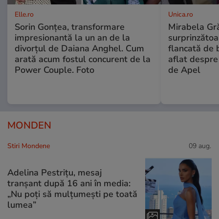
Elle.ro
Unica.ro
Sorin Gonțea, transformare
Mirabela Gră
impresionantă la un an de la
surprinzătoar
divorțul de Daiana Anghel. Cum
flancată de 
arată acum fostul concurent de la
aflat despre
Power Couple. Foto
de Apel
MONDEN
Stiri Mondene
09 aug.
Adelina Pestrițu, mesaj
tranșant după 16 ani în media:
„Nu poți să mulțumești pe toată
lumea”