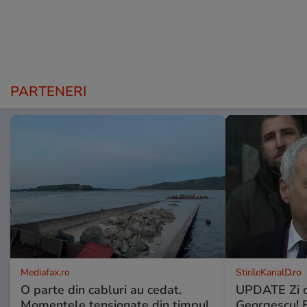
PARTENERI
Mediafax.ro
StirileKanalD.ro
O parte din cabluri au cedat.
UPDATE Zi d
Momentele tensionate din timpul
Georgescu! F