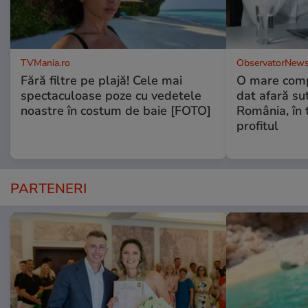
TVMania.ro
ObservatorNews
Fără filtre pe plajă! Cele mai
O mare comp
spectaculoase poze cu vedetele
dat afară su
noastre în costum de baie [FOTO]
România, în 
profitul
PARTENERI