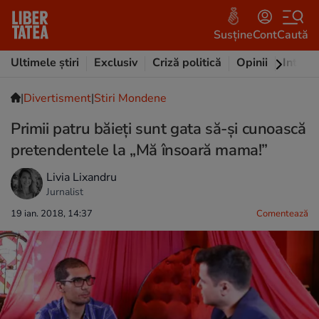
Susține
Cont
Caută
Ultimele știri
Exclusiv
Criză politică
Opinii
Intervi
|
Divertisment
|
Stiri Mondene
Primii patru băieți sunt gata să-și cunoască
pretendentele la „Mă însoară mama!”
Livia Lixandru
Jurnalist
19 ian. 2018, 14:37
Comentează