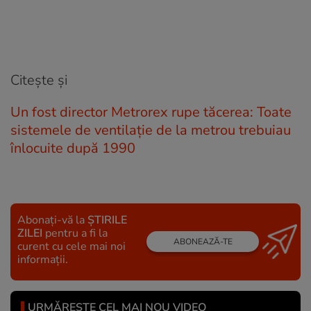
Citește și
Un fost director Metrorex rupe tăcerea: Toate
sistemele de ventilaţie de la metrou trebuiau
înlocuite după 1990
Abonați-vă la
ȘTIRILE
ZILEI
pentru a fi la
ABONEAZĂ-TE
curent cu cele mai noi
informații.
URMĂREȘTE CEL MAI NOU VIDEO