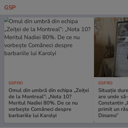
GSP
GSP.RO
GSP.RO
Omul din umbră din echipa „Zeiței
Situație dur
de la Montreal”: „Nota 10?
are unde să-
Meritul Nadiei 80%. De ce nu
Constantin 
vorbește Comăneci despre
primit un ră
barbariile lui Karolyi
Dinamo”