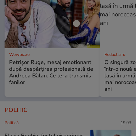
Wowbiz.ro
Redactia.ro
Petrișor Ruge, mesaj emoționant
O singură zo
după despărțirea profesională de
într-o nouă 
Andreea Bălan. Ce le-a transmis
lasă în urmă 
fanilor
mai norocoas
ani
POLITIC
Politică
19:03
Flavia Boghiu, fostul viceprimar