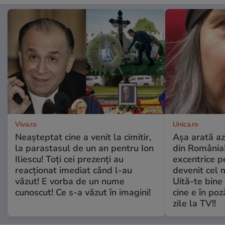
Viva.ro
Unica.ro
Neașteptat cine a venit la cimitir,
Așa arată az
la parastasul de un an pentru Ion
din România!
Iliescu! Toți cei prezenți au
excentrice pe
reacționat imediat când l-au
devenit cel 
văzut! E vorba de un nume
Uită-te bine 
cunoscut! Ce s-a văzut în imagini!
cine e în poz
zile la TV!!