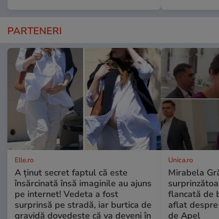
PARTENERI
Elle.ro
Unica.ro
A ținut secret faptul că este
Mirabela Gră
însărcinată însă imaginile au ajuns
surprinzătoar
pe internet! Vedeta a fost
flancată de 
surprinsă pe stradă, iar burtica de
aflat despre
gravidă dovedește că va deveni în
de Apel