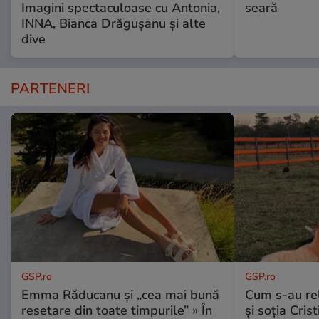
Imagini spectaculoase cu Antonia,
seară
INNA, Bianca Drăgușanu și alte
dive
PARTENERI
GSP.ro
GSP.ro
Emma Răducanu și „cea mai bună
Cum s-au re
resetare din toate timpurile” » În
și soția Cris