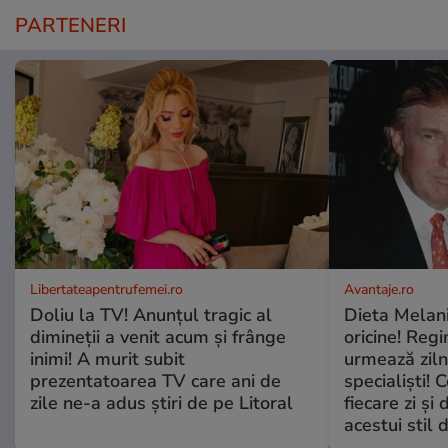
PARTENERI
Libertateapentrufemei.ro
Avantaje.ro
Doliu la TV! Anunțul tragic al
Dieta Melan
dimineții a venit acum și frânge
oricine! Regi
inimi! A murit subit
urmează zilni
prezentatoarea TV care ani de
specialiști! 
zile ne-a adus știri de pe Litoral
fiecare zi și 
acestui stil 