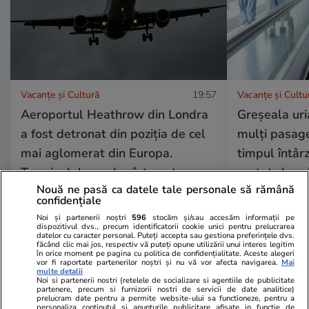
Vacanțe și Cultură
19:57
Vacanțe și Cultu
Aeroportul Heathrow din Londra
Greșeala uri
a fost detronat din poziția de cel
mulți pasage
mai aglomerat din Europa.
timpul întârz
Terminalul care l-a întrecut
costat zboru
Nouă ne pasă ca datele tale personale să rămână
confidențiale
Noi și partenerii noștri
596
stocăm și/sau accesăm informații pe
Lifestyle
01 aug.
dispozitivul dvs., precum identificatorii cookie unici pentru prelucrarea
datelor cu caracter personal. Puteți accepta sau gestiona preferințele dvs.
făcând clic mai jos, respectiv vă puteți opune utilizării unui interes legitim
în orice moment pe pagina cu politica de confidențialitate. Aceste alegeri
vor fi raportate partenerilor noștri și nu vă vor afecta navigarea.
Mai
Cum se face cafeaua la presa
multe detalii
Noi si partenerii nostri (retelele de socializare si agentiile de publicitate
franceză – cum funcționează și
partenere, precum si furnizorii nostri de servicii de date analitice)
prelucram date pentru a permite website-ului sa functioneze, pentru a
care sunt avantajele
personaliza continutul si anunturile publicitare afisate in functie de