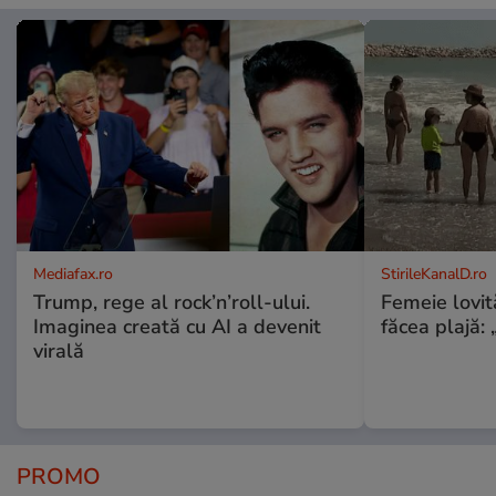
Mediafax.ro
StirileKanalD.ro
Trump, rege al rock’n’roll-ului.
Femeie lovit
Imaginea creată cu AI a devenit
făcea plajă: „
virală
PROMO