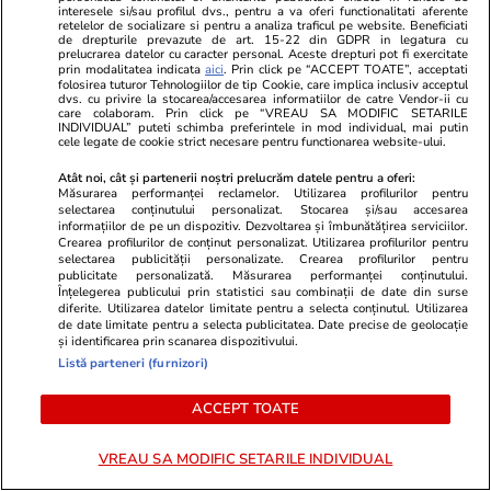
interesele si/sau profilul dvs., pentru a va oferi functionalitati aferente
retelelor de socializare si pentru a analiza traficul pe website. Beneficiati
de drepturile prevazute de art. 15-22 din GDPR in legatura cu
prelucrarea datelor cu caracter personal. Aceste drepturi pot fi exercitate
prin modalitatea indicata
aici
. Prin click pe “ACCEPT TOATE”, acceptati
folosirea tuturor Tehnologiilor de tip Cookie, care implica inclusiv acceptul
Lifestyle
15 iul.
dvs. cu privire la stocarea/accesarea informatiilor de catre Vendor-ii cu
care colaboram. Prin click pe “VREAU SA MODIFIC SETARILE
INDIVIDUAL” puteti schimba preferintele in mod individual, mai putin
cele legate de cookie strict necesare pentru functionarea website-ului.
Combinaţii răcoritoare de apă
Atât noi, cât și partenerii noștri prelucrăm datele pentru a oferi:
cu fructe şi plante aromatice
Măsurarea performanței reclamelor. Utilizarea profilurilor pentru
selectarea conținutului personalizat. Stocarea și/sau accesarea
pentru vară
informațiilor de pe un dispozitiv. Dezvoltarea și îmbunătățirea serviciilor.
Crearea profilurilor de conținut personalizat. Utilizarea profilurilor pentru
selectarea publicității personalizate. Crearea profilurilor pentru
publicitate personalizată. Măsurarea performanței conținutului.
Înțelegerea publicului prin statistici sau combinații de date din surse
diferite. Utilizarea datelor limitate pentru a selecta conținutul. Utilizarea
Lifestyle
01 aug.
de date limitate pentru a selecta publicitatea. Date precise de geolocație
și identificarea prin scanarea dispozitivului.
Listă parteneri (furnizori)
Cum coci vinetele la bloc, fără
ACCEPT TOATE
să umpli casa de fum
VREAU SA MODIFIC SETARILE INDIVIDUAL