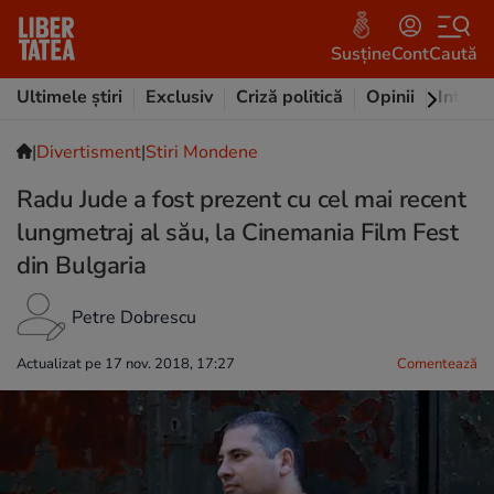
Susține
Cont
Caută
Ultimele știri
Exclusiv
Criză politică
Opinii
Intervi
|
Divertisment
|
Stiri Mondene
Radu Jude a fost prezent cu cel mai recent
lungmetraj al său, la Cinemania Film Fest
din Bulgaria
Petre Dobrescu
Actualizat pe 17 nov. 2018, 17:27
Comentează