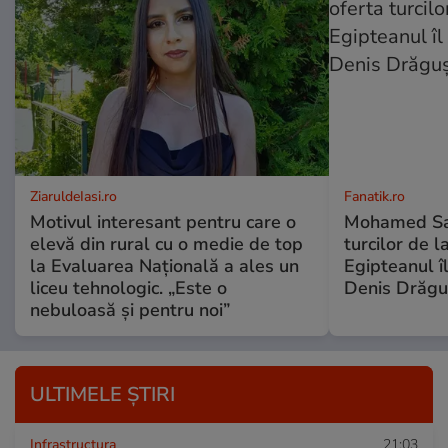
ZiaruldeIasi.ro
Fanatik.ro
Motivul interesant pentru care o
Mohamed Sal
elevă din rural cu o medie de top
turcilor de 
la Evaluarea Națională a ales un
Egipteanul î
liceu tehnologic. „Este o
Denis Drăgu
nebuloasă și pentru noi”
ULTIMELE ȘTIRI
Infrastructura
21:03