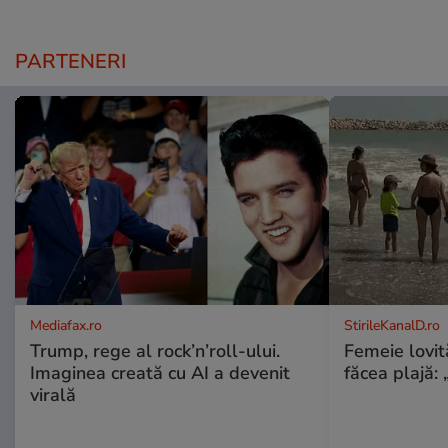
PARTENERI
Mediafax.ro
StirileKanalD.ro
Trump, rege al rock’n’roll-ului.
Femeie lovit
Imaginea creată cu AI a devenit
făcea plajă: „
virală