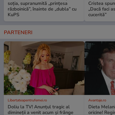
soția, supranumită „prințesa
Cristea spun
războinică”, înainte de „dubla” cu
„Dacă faci a
KuPS
cucerită”
PARTENERI
Libertateapentrufemei.ro
Avantaje.ro
Doliu la TV! Anunțul tragic al
Dieta Melan
dimineții a venit acum și frânge
oricine! Regi