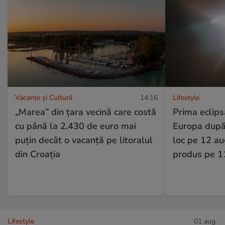
Vacanțe și Cultură
14:16
Lifestyle
„Marea” din țara vecină care costă
Prima eclips
cu până la 2.430 de euro mai
Europa după
puțin decât o vacanță pe litoralul
loc pe 12 au
din Croația
produs pe 1
Lifestyle
01 aug.