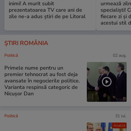
inimi! A murit subit
urmează zilni
prezentatoarea TV care ani de
specialiști! 
zile ne-a adus știri de pe Litoral
fiecare zi și 
acestui stil 
ȘTIRI ROMÂNIA
Politică
02 aug.
Primele nume pentru un
premier tehnocrat au fost deja
avansate în negocierile politice.
Varianta respinsă categoric de
Nicușor Dan
Politică
31 iul.
Analiză