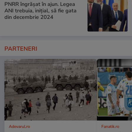
PNRR îngrășat în ajun. Legea
ANI trebuia, inițial, să fie gata
din decembrie 2024
PARTENERI
Adevarul.ro
Fanatik.ro