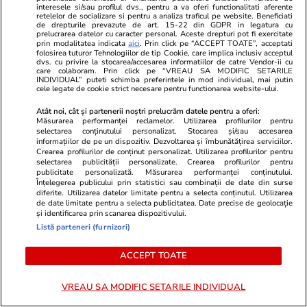
sau bunici
interesele si/sau profilul dvs., pentru a va oferi functionalitati aferente
retelelor de socializare si pentru a analiza traficul pe website. Beneficiati
de drepturile prevazute de art. 15-22 din GDPR in legatura cu
prelucrarea datelor cu caracter personal. Aceste drepturi pot fi exercitate
prin modalitatea indicata
aici
. Prin click pe “ACCEPT TOATE”, acceptati
folosirea tuturor Tehnologiilor de tip Cookie, care implica inclusiv acceptul
dvs. cu privire la stocarea/accesarea informatiilor de catre Vendor-ii cu
Știri România
13:33
care colaboram. Prin click pe “VREAU SA MODIFIC SETARILE
INDIVIDUAL” puteti schimba preferintele in mod individual, mai putin
cele legate de cookie strict necesare pentru functionarea website-ului.
Cum a ajuns o româncă prima
Atât noi, cât și partenerii noștri prelucrăm datele pentru a oferi:
șoferiță de camion de gunoi
Măsurarea performanței reclamelor. Utilizarea profilurilor pentru
selectarea conținutului personalizat. Stocarea și/sau accesarea
dintr-un oraș german: „Dacă el
informațiilor de pe un dispozitiv. Dezvoltarea și îmbunătățirea serviciilor.
Crearea profilurilor de conținut personalizat. Utilizarea profilurilor pentru
poate, atunci pot și eu!”
selectarea publicității personalizate. Crearea profilurilor pentru
publicitate personalizată. Măsurarea performanței conținutului.
Înțelegerea publicului prin statistici sau combinații de date din surse
diferite. Utilizarea datelor limitate pentru a selecta conținutul. Utilizarea
de date limitate pentru a selecta publicitatea. Date precise de geolocație
Opinii
08:30
și identificarea prin scanarea dispozitivului.
Listă parteneri (furnizori)
De ce Nicușor Dan ar trebui să
ACCEPT TOATE
contribuie cu idei la Bruxelles
pentru operaționalizarea
VREAU SA MODIFIC SETARILE INDIVIDUAL
Articolului 42.7