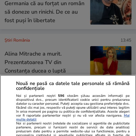
Germania că au forțat un român
să doneze un rinichi. De ce au
fost puși în libertate
Știri România
13:45
Alina Mitrache a murit.
Prezentatoarea TV din
Constanța ducea o luptă
discretă cu o boală gravă
Nouă ne pasă ca datele tale personale să rămână
confidențiale
Noi și partenerii noștri
596
stocăm și/sau accesăm informații pe
dispozitivul dvs., precum identificatorii cookie unici pentru prelucrarea
Știri România
13:38
datelor cu caracter personal. Puteți accepta sau gestiona preferințele dvs.
făcând clic mai jos, respectiv vă puteți opune utilizării unui interes legitim
în orice moment pe pagina cu politica de confidențialitate. Aceste alegeri
vor fi raportate partenerilor noștri și nu vă vor afecta navigarea.
Mai
multe detalii
Bani de la Primărie pentru
Noi si partenerii nostri (retelele de socializare si agentiile de publicitate
partenere, precum si furnizorii nostri de servicii de date analitice)
românii care își îngrijesc părinți
prelucram date pentru a permite website-ului sa functioneze, pentru a
personaliza continutul si anunturile publicitare afisate in functie de