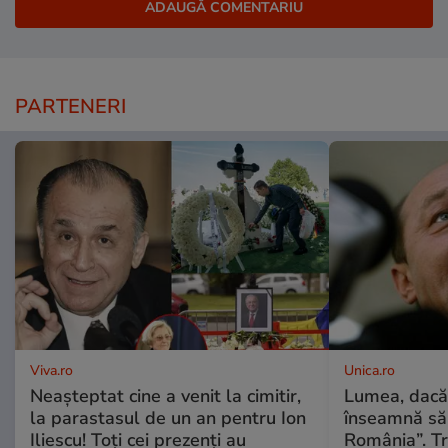
PARTENERI
Viva.ro
Unica.ro
Neașteptat cine a venit la cimitir,
Lumea, dacă
la parastasul de un an pentru Ion
înseamnă să f
Iliescu! Toți cei prezenți au
România”. Tr