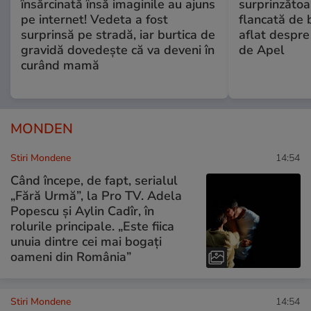
însărcinată însă imaginile au ajuns
surprinzătoar
pe internet! Vedeta a fost
flancată de 
surprinsă pe stradă, iar burtica de
aflat despre
gravidă dovedește că va deveni în
de Apel
curând mamă
MONDEN
Stiri Mondene
14:54
Când începe, de fapt, serialul
„Fără Urmă”, la Pro TV. Adela
Popescu și Aylin Cadîr, în
rolurile principale. „Este fiica
unuia dintre cei mai bogați
oameni din România”
Stiri Mondene
14:54