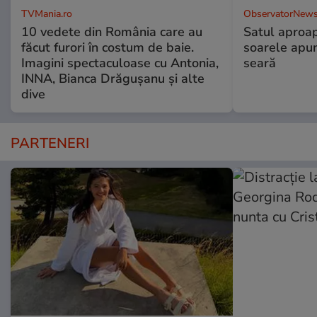
TVMania.ro
ObservatorNews
10 vedete din România care au
Satul aproa
făcut furori în costum de baie.
soarele apun
Imagini spectaculoase cu Antonia,
seară
INNA, Bianca Drăgușanu și alte
dive
PARTENERI