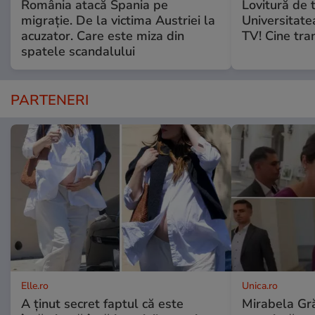
România atacă Spania pe
Lovitură de 
migrație. De la victima Austriei la
Universitate
acuzator. Care este miza din
TV! Cine tra
spatele scandalului
PARTENERI
Elle.ro
Unica.ro
A ținut secret faptul că este
Mirabela Gră