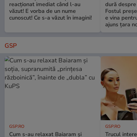
reacționat imediat când l-au
dură despre 
văzut! E vorba de un nume
Fostul preșe
cunoscut! Ce s-a văzut în imagini!
e vina pentru
ajuns țara n
GSP
GSP.RO
GSP.RO
Cum s-au relaxat Baiaram și
Trucul inter