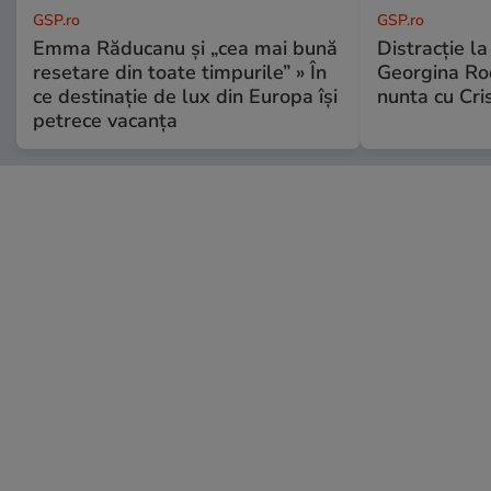
GSP.ro
GSP.ro
Emma Răducanu și „cea mai bună
Distracție l
resetare din toate timpurile” » În
Georgina Rod
ce destinație de lux din Europa își
nunta cu Cri
petrece vacanța