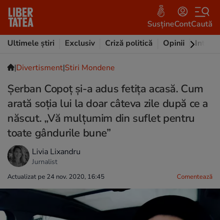
Susține
Cont
Caută
Ultimele știri
Exclusiv
Criză politică
Opinii
Intervi
|
Divertisment
|
Stiri Mondene
Șerban Copoț și-a adus fetița acasă. Cum
arată soția lui la doar câteva zile după ce a
născut. „Vă mulțumim din suflet pentru
toate gândurile bune”
Livia Lixandru
Jurnalist
Actualizat pe 24 nov. 2020, 16:45
Comentează