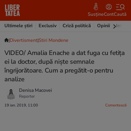
Susține
Cont
Caută
Ultimele știri
Exclusiv
Criză politică
Opinii
Intervi
|
Divertisment
|
Stiri Mondene
VIDEO/ Amalia Enache a dat fuga cu fetița
ei la doctor, după niște semnale
îngrijorătoare. Cum a pregătit-o pentru
analize
Denisa Macovei
Reporter
19 ian. 2019, 11:00
Comentează