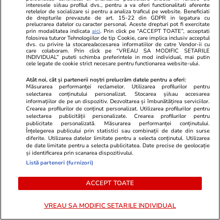
Lifestyle
04 aug.
interesele si/sau profilul dvs., pentru a va oferi functionalitati aferente
retelelor de socializare si pentru a analiza traficul pe website. Beneficiati
de drepturile prevazute de art. 15-22 din GDPR in legatura cu
prelucrarea datelor cu caracter personal. Aceste drepturi pot fi exercitate
prin modalitatea indicata
aici
. Prin click pe “ACCEPT TOATE”, acceptati
Cum se scrie corect: bineînțeles
folosirea tuturor Tehnologiilor de tip Cookie, care implica inclusiv acceptul
dvs. cu privire la stocarea/accesarea informatiilor de catre Vendor-ii cu
sau bine înțeles
care colaboram. Prin click pe “VREAU SA MODIFIC SETARILE
INDIVIDUAL” puteti schimba preferintele in mod individual, mai putin
cele legate de cookie strict necesare pentru functionarea website-ului.
Atât noi, cât și partenerii noștri prelucrăm datele pentru a oferi:
Măsurarea performanței reclamelor. Utilizarea profilurilor pentru
selectarea conținutului personalizat. Stocarea și/sau accesarea
informațiilor de pe un dispozitiv. Dezvoltarea și îmbunătățirea serviciilor.
Bani și Afaceri
03 aug.
Crearea profilurilor de conținut personalizat. Utilizarea profilurilor pentru
selectarea publicității personalizate. Crearea profilurilor pentru
publicitate personalizată. Măsurarea performanței conținutului.
Înțelegerea publicului prin statistici sau combinații de date din surse
Cine poate retrage banii din
diferite. Utilizarea datelor limitate pentru a selecta conținutul. Utilizarea
de date limitate pentru a selecta publicitatea. Date precise de geolocație
contul unei persoane decedate
și identificarea prin scanarea dispozitivului.
Listă parteneri (furnizori)
ACCEPT TOATE
Lifestyle
03 aug.
VREAU SA MODIFIC SETARILE INDIVIDUAL