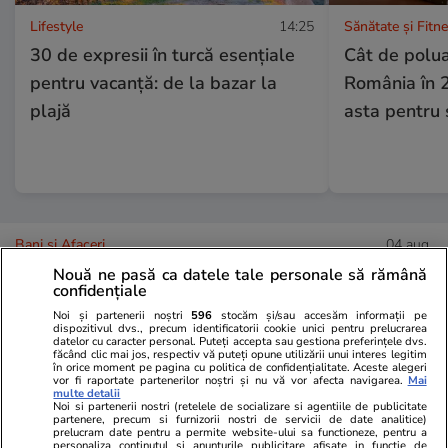
Lifestyle
14:25
Sănătate și Fitn
30 de expresii în turcă esențiale
Cât de polua
pentru vacanță: de la bazar la
România în 
plajă
asta pentru 
Bani și Afaceri
04 aug.
Nouă ne pasă ca datele tale personale să rămână
confidențiale
Ce este loud budgeting,
Noi și partenerii noștri
596
stocăm și/sau accesăm informații pe
tendința financiară populară la
dispozitivul dvs., precum identificatorii cookie unici pentru prelucrarea
datelor cu caracter personal. Puteți accepta sau gestiona preferințele dvs.
generația Z
făcând clic mai jos, respectiv vă puteți opune utilizării unui interes legitim
în orice moment pe pagina cu politica de confidențialitate. Aceste alegeri
vor fi raportate partenerilor noștri și nu vă vor afecta navigarea.
Mai
multe detalii
Noi si partenerii nostri (retelele de socializare si agentiile de publicitate
partenere, precum si furnizorii nostri de servicii de date analitice)
prelucram date pentru a permite website-ului sa functioneze, pentru a
personaliza continutul si anunturile publicitare afisate in functie de