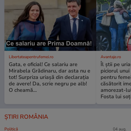
Libertateapentrufemei.ro
Avantaje.ro
Gata, e oficial! Ce salariu are
Îl știi pe ur
Mirabela Grădinaru, dar asta nu e
piciorul unui
tot! Surpriza uriașă din declarația
pentru femei
de avere! Da, scrie negru pe alb!
căsătorit ime
O cheamă…
amorezat-lul
Fosta lui soț
ȘTIRI ROMÂNIA
Politică
04 aug.