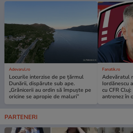
Adevarul.ro
Fanatik.ro
Locurile interzise de pe țărmul
Adevăratul m
Dunării, dispărute sub ape.
Iordănescu 
„Grănicerii au ordin să împuște pe
cu CFR Cluj:
oricine se apropie de maluri”
antrenez în or
PARTENERI