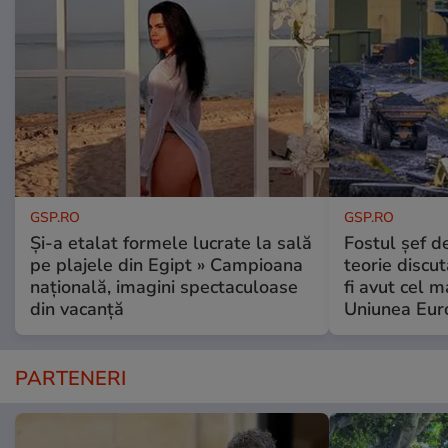
GSP.RO
GSP.RO
Și-a etalat formele lucrate la sală
Fostul șef d
pe plajele din Egipt » Campioana
teorie discu
națională, imagini spectaculoase
fi avut cel 
din vacanță
Uniunea Eur
PARTENERI