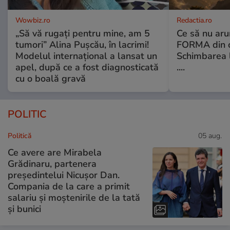
Wowbiz.ro
Redactia.ro
„Să vă rugați pentru mine, am 5
Ce să nu aru
tumori” Alina Pușcău, în lacrimi!
FORMA din c
Modelul internațional a lansat un
Schimbarea l
apel, după ce a fost diagnosticată
....
cu o boală gravă
POLITIC
Politică
05 aug.
Ce avere are Mirabela
Grădinaru, partenera
președintelui Nicușor Dan.
Compania de la care a primit
salariu și moștenirile de la tată
și bunici