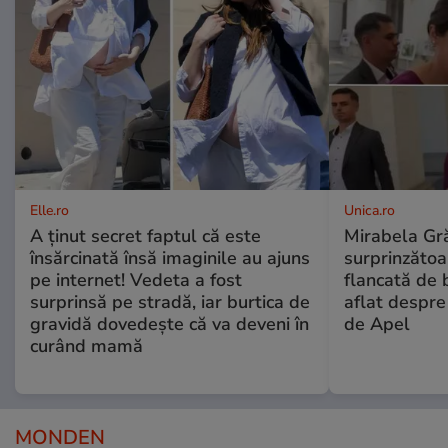
Elle.ro
Unica.ro
A ținut secret faptul că este
Mirabela Gră
însărcinată însă imaginile au ajuns
surprinzătoar
pe internet! Vedeta a fost
flancată de 
surprinsă pe stradă, iar burtica de
aflat despre
gravidă dovedește că va deveni în
de Apel
curând mamă
MONDEN