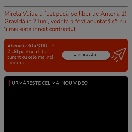
Mirela Vaida a fost pusă pe liber de Antena 1!
Gravidă în 7 luni, vedeta a fost anunțată că nu
îi mai este înnoit contractul
Abonați-vă la
ȘTIRILE
ZILEI
pentru a fi la
ABONEAZĂ-TE
curent cu cele mai noi
informații.
URMĂREȘTE CEL MAI NOU VIDEO