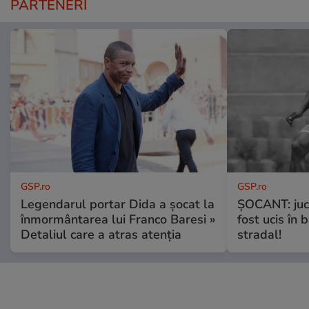
PARTENERI
GSP.ro
GSP.ro
Legendarul portar Dida a șocat la
ȘOCANT: jucă
înmormântarea lui Franco Baresi »
fost ucis în 
Detaliul care a atras atenția
stradal!