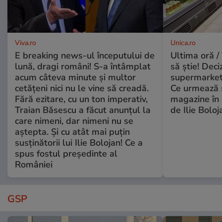
Viva.ro
Unica.ro
E breaking news-ul începutului de
Ultima oră / 
lună, dragi români! S-a întâmplat
să știe! Deci
acum câteva minute și multor
supermarketu
cetățeni nici nu le vine să creadă.
Ce urmează s
Fără ezitare, cu un ton imperativ,
magazine în 
Traian Băsescu a făcut anunțul la
de Ilie Boloj
care nimeni, dar nimeni nu se
aștepta. Și cu atât mai puțin
susținătorii lui Ilie Bolojan! Ce a
spus fostul președinte al
României
GSP