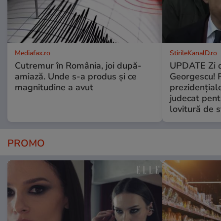
Mediafax.ro
StirileKanalD.ro
Cutremur în România, joi după-
UPDATE Zi d
amiază. Unde s-a produs și ce
Georgescu! F
magnitudine a avut
prezidențiale
judecat pent
lovitură de s
PROMO