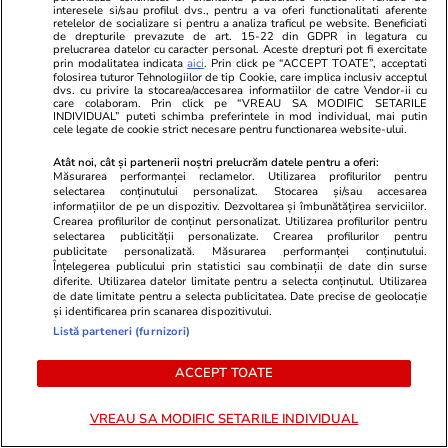
interesele si/sau profilul dvs., pentru a va oferi functionalitati aferente
ministrului interimar al Justiției
retelelor de socializare si pentru a analiza traficul pe website. Beneficiati
de drepturile prevazute de art. 15-22 din GDPR in legatura cu
prelucrarea datelor cu caracter personal. Aceste drepturi pot fi exercitate
prin modalitatea indicata
aici
. Prin click pe “ACCEPT TOATE”, acceptati
folosirea tuturor Tehnologiilor de tip Cookie, care implica inclusiv acceptul
Politică
21 iul.
dvs. cu privire la stocarea/accesarea informatiilor de catre Vendor-ii cu
care colaboram. Prin click pe “VREAU SA MODIFIC SETARILE
INDIVIDUAL” puteti schimba preferintele in mod individual, mai putin
cele legate de cookie strict necesare pentru functionarea website-ului.
Sorin Grindeanu spune că PSD
nu va da „pe mâna inculpatului
Atât noi, cât și partenerii noștri prelucrăm datele pentru a oferi:
Ciprian Ciucu” autorizațiile de
Măsurarea performanței reclamelor. Utilizarea profilurilor pentru
selectarea conținutului personalizat. Stocarea și/sau accesarea
construire din București
informațiilor de pe un dispozitiv. Dezvoltarea și îmbunătățirea serviciilor.
Crearea profilurilor de conținut personalizat. Utilizarea profilurilor pentru
selectarea publicității personalizate. Crearea profilurilor pentru
publicitate personalizată. Măsurarea performanței conținutului.
Înțelegerea publicului prin statistici sau combinații de date din surse
diferite. Utilizarea datelor limitate pentru a selecta conținutul. Utilizarea
PARTENERI
de date limitate pentru a selecta publicitatea. Date precise de geolocație
și identificarea prin scanarea dispozitivului.
Listă parteneri (furnizori)
ACCEPT TOATE
VREAU SA MODIFIC SETARILE INDIVIDUAL