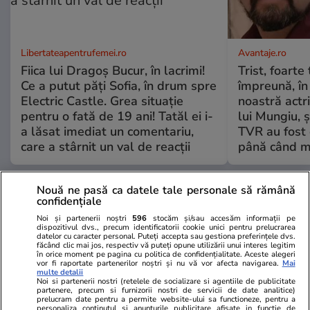
Libertateapentrufemei.ro
Avantaje.ro
Fiica lui Dragoș Bucur, în lacrimi!
Trist, foarte
Ce a putut păți Sofia, în drum spre
împreună, în
Electric Castle. Grea situație
noastră actri
pentru o fată de 19 ani! Tatăl ei i-
lui Mungiu, ș
a lăsat imediat un comentariu,
TVR au fost 
care a stârnit un val de reacții
până când mo
Nouă ne pasă ca datele tale personale să rămână
ȘTIRI ROMÂNIA
confidențiale
Noi și partenerii noștri
596
stocăm și/sau accesăm informații pe
Știri România
21 iul.
dispozitivul dvs., precum identificatorii cookie unici pentru prelucrarea
datelor cu caracter personal. Puteți accepta sau gestiona preferințele dvs.
Proiectul de reformă a ANI
făcând clic mai jos, respectiv vă puteți opune utilizării unui interes legitim
Exclusiv
în orice moment pe pagina cu politica de confidențialitate. Aceste alegeri
trimis de Cătălin Predoiu în
vor fi raportate partenerilor noștri și nu vă vor afecta navigarea.
Mai
multe detalii
Parlament spune că declarațiile
Noi si partenerii nostri (retelele de socializare si agentiile de publicitate
de avere ale demnitarilor
partenere, precum si furnizorii nostri de servicii de date analitice)
prelucram date pentru a permite website-ului sa functioneze, pentru a
rămân secrete. Reacția
personaliza continutul si anunturile publicitare afisate in functie de