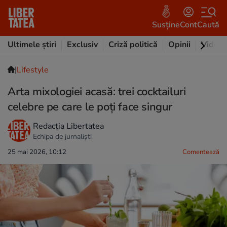
Susține
Cont
Caută
Ultimele știri
Exclusiv
Criză politică
Opinii
Video
|
Lifestyle
Arta mixologiei acasă: trei cocktailuri
celebre pe care le poți face singur
Redacția Libertatea
Echipa de jurnaliști
25 mai 2026, 10:12
Comentează