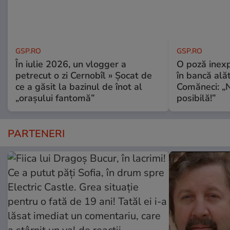
GSP.RO
GSP.RO
În iulie 2026, un vlogger a
O poză inexp
petrecut o zi Cernobîl » Șocat de
în bancă ală
ce a găsit la bazinul de înot al
Comăneci: „N
„orașului fantomă”
posibilă!”
PARTENERI