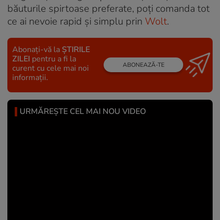
băuturile spirtoase preferate, poți comanda tot
ce ai nevoie rapid și simplu prin
Wolt
.
Abonați-vă la
ȘTIRILE
ZILEI
pentru a fi la
ABONEAZĂ-TE
curent cu cele mai noi
informații.
URMĂREȘTE CEL MAI NOU VIDEO