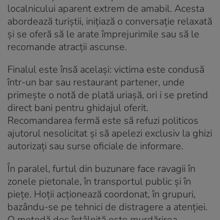
localnicului aparent extrem de amabil. Acesta
abordează turiștii, inițiază o conversație relaxată
și se oferă să le arate împrejurimile sau să le
recomande atracții ascunse.
Finalul este însă același: victima este condusă
într-un bar sau restaurant partener, unde
primește o notă de plată uriașă, ori i se pretind
direct bani pentru ghidajul oferit.
Recomandarea fermă este să refuzi politicos
ajutorul nesolicitat și să apelezi exclusiv la ghizi
autorizați sau surse oficiale de informare.
În paralel, furtul din buzunare face ravagii în
zonele pietonale, în transportul public și în
piețe
. Hoții acționează coordonat, în grupuri,
bazându-se pe tehnici de distragere a atenției
.
O metodă des întâlnită este murdărirea