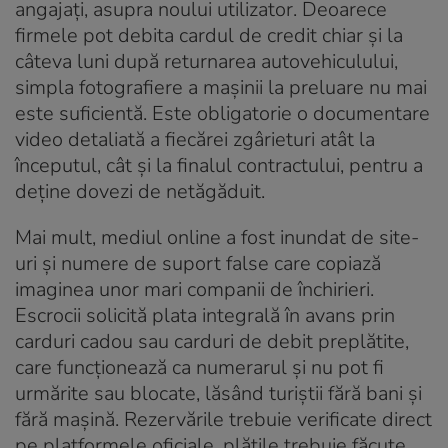
angajați, asupra noului utilizator
. Deoarece
firmele pot debita cardul de credit chiar și la
câteva luni după returnarea autovehiculului,
simpla fotografiere a mașinii la preluare nu mai
este suficientă
. Este obligatorie o documentare
video detaliată a fiecărei zgârieturi atât la
începutul, cât și la finalul contractului, pentru a
deține dovezi de netăgăduit
.
Mai mult, mediul online a fost inundat de site-
uri și numere de suport false care copiază
imaginea unor mari companii de închirieri
.
Escrocii solicită plata integrală în avans prin
carduri cadou sau carduri de debit preplătite,
care funcționează ca numerarul și nu pot fi
urmărite sau blocate, lăsând turiștii fără bani și
fără mașină
. Rezervările trebuie verificate direct
pe platformele oficiale, plățile trebuie făcute