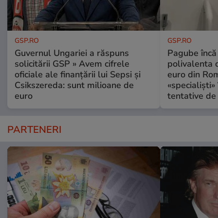
GSP.RO
GSP.RO
Guvernul Ungariei a răspuns
Pagube încă 
solicitării GSP » Avem cifrele
polivalenta 
oficiale ale finanțării lui Sepsi și
euro din Rom
Csikszereda: sunt milioane de
«specialiști»
euro
tentative de 
PARTENERI