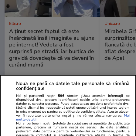
Elle.ro
Unica.ro
A ținut secret faptul că este
Mirabela Gră
însărcinată însă imaginile au ajuns
surprinzătoar
pe internet! Vedeta a fost
flancată de 
surprinsă pe stradă, iar burtica de
aflat despre
gravidă dovedește că va deveni în
de Apel
curând mamă
Nouă ne pasă ca datele tale personale să rămână
confidențiale
MONDEN
Noi și partenerii noștri
596
stocăm și/sau accesăm informații pe
dispozitivul dvs., precum identificatorii cookie unici pentru prelucrarea
datelor cu caracter personal. Puteți accepta sau gestiona preferințele dvs.
Stiri Mondene
02 aug.
făcând clic mai jos, respectiv vă puteți opune utilizării unui interes legitim
în orice moment pe pagina cu politica de confidențialitate. Aceste alegeri
vor fi raportate partenerilor noștri și nu vă vor afecta navigarea.
Mai
Schimb de replici acide între
multe detalii
Noi si partenerii nostri (retelele de socializare si agentiile de publicitate
Cătălin Botezatu și Eli Lăslean.
partenere, precum si furnizorii nostri de servicii de date analitice)
Designerul, acuzat că i-a folosit
prelucram date pentru a permite website-ului sa functioneze, pentru a
personaliza continutul si anunturile publicitare afisate in functie de