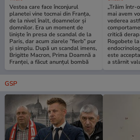
Vestea care face înconjurul
„Trăim într-
planetei vine tocmai din Franța,
mai avem vo
de la nivel înalt, doamnelor și
vederea astf
domnilor. Era un moment de
comportamen
liniște în presa de scandal de la
critică derap
Paris, dar acum ziarele ”fierb” pur
Rogobete la
și simplu. După un scandal imens,
endocrinolog
Brigitte Macron, Prima Doamnă a
este accepta
Franței, a făcut anunțul bombă
a stârnit valu
GSP