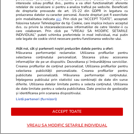
brandul creatoarei de modă.
interesele si/sau profilul dvs., pentru a va oferi functionalitati aferente
retelelor de socializare si pentru a analiza traficul pe website. Beneficiati
„Este atât de ipocrită”
de drepturile prevazute de art. 15-22 din GDPR in legatura cu
prelucrarea datelor cu caracter personal. Aceste drepturi pot fi exercitate
prin modalitatea indicata
aici
. Prin click pe “ACCEPT TOATE”, acceptati
folosirea tuturor Tehnologiilor de tip Cookie, care implica inclusiv acceptul
dvs. cu privire la stocarea/accesarea informatiilor de catre Vendor-ii cu
Stiri Mondene
02 aug.
care colaboram. Prin click pe “VREAU SA MODIFIC SETARILE
INDIVIDUAL” puteti schimba preferintele in mod individual, mai putin
cele legate de cookie strict necesare pentru functionarea website-ului.
Gabriela Oțil a ajuns de urgență
Atât noi, cât și partenerii noștri prelucrăm datele pentru a oferi:
la spital. Ce a pățit vedeta după
Măsurarea performanței reclamelor. Utilizarea profilurilor pentru
o ieșire cu prietenele în oraș.
selectarea conținutului personalizat. Stocarea și/sau accesarea
informațiilor de pe un dispozitiv. Dezvoltarea și îmbunătățirea serviciilor.
„N-am avut niciodată ceva de
Crearea profilurilor de conținut personalizat. Utilizarea profilurilor pentru
genul ăsta”
selectarea publicității personalizate. Crearea profilurilor pentru
publicitate personalizată. Măsurarea performanței conținutului.
Înțelegerea publicului prin statistici sau combinații de date din surse
diferite. Utilizarea datelor limitate pentru a selecta conținutul. Utilizarea
de date limitate pentru a selecta publicitatea. Date precise de geolocație
și identificarea prin scanarea dispozitivului.
PARTENERI
Listă parteneri (furnizori)
ACCEPT TOATE
VREAU SA MODIFIC SETARILE INDIVIDUAL