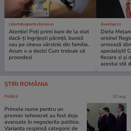
Libertateapentrufemei.ro
Avantaje.ro
Atenție! Poți primi bani de la stat
Dieta Melan
dacă-ți îngrijești părinții, bunicii
oricine! Regi
sau pe cineva vârstnic din familie.
urmează zilni
Acum s-a decis! Cum trebuie să
specialiști! 
procedezi
fiecare zi și 
acestui stil 
ȘTIRI ROMÂNIA
Politică
02 aug.
Primele nume pentru un
premier tehnocrat au fost deja
avansate în negocierile politice.
Varianta respinsă categoric de