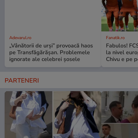
Adevarul.ro
Fanatik.ro
„Vânătorii de urși” provoacă haos
Fabulos! FCS
pe Transfăgărășan. Problemele
la nivel euro
ignorate ale celebrei șosele
Chivu e pe 
PARTENERI