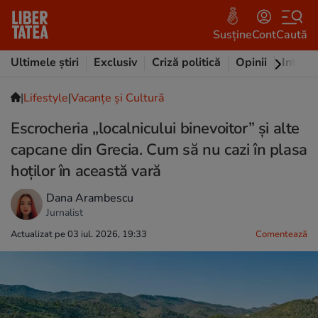
Susține
Cont
Caută
Ultimele știri
Exclusiv
Criză politică
Opinii
Intervi
|
Lifestyle
|
Vacanțe și Cultură
Escrocheria „localnicului binevoitor” și alte
capcane din Grecia. Cum să nu cazi în plasa
hoților în această vară
Dana Arambescu
Jurnalist
Actualizat pe 03 iul. 2026, 19:33
Comentează