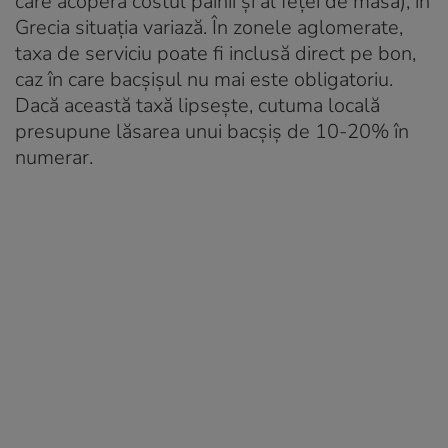
care acoperă costul pâinii și al feței de masă), în
Grecia situația variază
. În zonele aglomerate,
taxa de serviciu poate fi inclusă direct pe bon,
caz în care bacșișul nu mai este obligatoriu
.
Dacă această taxă lipsește, cutuma locală
presupune lăsarea unui bacșiș de 10-20% în
numerar
.