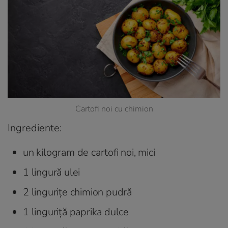
Cartofi noi cu chimion
Ingrediente:
un kilogram de cartofi noi, mici
1 lingură ulei
2 lingurițe chimion pudră
1 linguriță paprika dulce