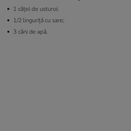
1 cățel de usturoi;
1/2 linguriță cu sare;
3 căni de apă.