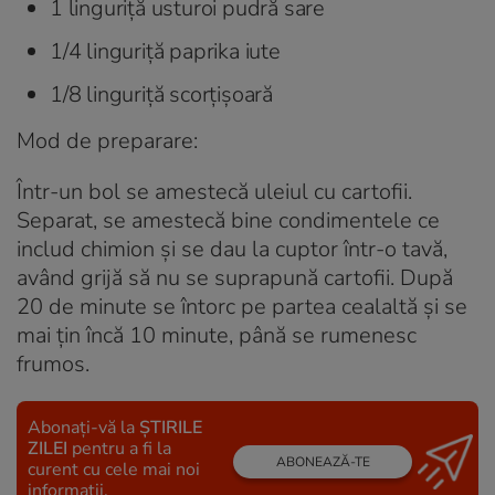
1 linguriță usturoi pudră sare
1/4 linguriță paprika iute
1/8 linguriță scorțișoară
Mod de preparare:
Într-un bol se amestecă uleiul cu cartofii.
Separat, se amestecă bine condimentele ce
includ chimion și se dau la cuptor într-o tavă,
având grijă să nu se suprapună cartofii. După
20 de minute se întorc pe partea cealaltă și se
mai țin încă 10 minute, până se rumenesc
frumos.
Abonați-vă la
ȘTIRILE
ZILEI
pentru a fi la
ABONEAZĂ-TE
curent cu cele mai noi
informații.