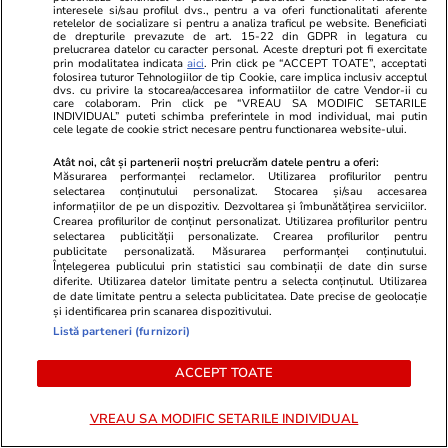
interesele si/sau profilul dvs., pentru a va oferi functionalitati aferente
retelelor de socializare si pentru a analiza traficul pe website. Beneficiati
de drepturile prevazute de art. 15-22 din GDPR in legatura cu
prelucrarea datelor cu caracter personal. Aceste drepturi pot fi exercitate
prin modalitatea indicata
aici
. Prin click pe “ACCEPT TOATE”, acceptati
Sunt de acord cu
regulile comunitatii
folosirea tuturor Tehnologiilor de tip Cookie, care implica inclusiv acceptul
dvs. cu privire la stocarea/accesarea informatiilor de catre Vendor-ii cu
care colaboram. Prin click pe “VREAU SA MODIFIC SETARILE
INDIVIDUAL” puteti schimba preferintele in mod individual, mai putin
cele legate de cookie strict necesare pentru functionarea website-ului.
Atât noi, cât și partenerii noștri prelucrăm datele pentru a oferi:
Măsurarea performanței reclamelor. Utilizarea profilurilor pentru
selectarea conținutului personalizat. Stocarea și/sau accesarea
informațiilor de pe un dispozitiv. Dezvoltarea și îmbunătățirea serviciilor.
PARTENERI
Crearea profilurilor de conținut personalizat. Utilizarea profilurilor pentru
selectarea publicității personalizate. Crearea profilurilor pentru
publicitate personalizată. Măsurarea performanței conținutului.
Înțelegerea publicului prin statistici sau combinații de date din surse
diferite. Utilizarea datelor limitate pentru a selecta conținutul. Utilizarea
de date limitate pentru a selecta publicitatea. Date precise de geolocație
și identificarea prin scanarea dispozitivului.
Listă parteneri (furnizori)
ACCEPT TOATE
VREAU SA MODIFIC SETARILE INDIVIDUAL