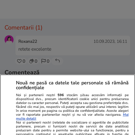
Comentarii
(1)
Roxana22
10.09.2023, 16:11
retete excelente
0
0
0
Comentează
Loghează-te în contul tău
pentru a adăuga
Nouă ne pasă ca datele tale personale să rămână
confidențiale
comentarii și a te alătura dialogului.
Noi și partenerii noștri
596
stocăm și/sau accesăm informații pe
dispozitivul dvs., precum identificatorii cookie unici pentru prelucrarea
datelor cu caracter personal. Puteți accepta sau gestiona preferințele dvs.
făcând clic mai jos, respectiv vă puteți opune utilizării unui interes legitim
în orice moment pe pagina cu politica de confidențialitate. Aceste alegeri
vor fi raportate partenerilor noștri și nu vă vor afecta navigarea.
Mai
multe detalii
Noi si partenerii nostri (retelele de socializare si agentiile de publicitate
partenere, precum si furnizorii nostri de servicii de date analitice)
prelucram date pentru a permite website-ului sa functioneze, pentru a
personaliza continutul si anunturile publicitare afisate in functie de