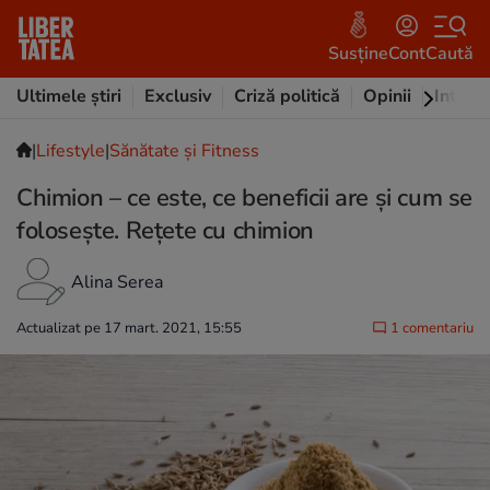
Susține
Cont
Caută
Ultimele știri
Exclusiv
Criză politică
Opinii
Intervi
|
Lifestyle
|
Sănătate și Fitness
Chimion – ce este, ce beneficii are și cum se
folosește. Rețete cu chimion
Alina Serea
Actualizat pe 17 mart. 2021, 15:55
1 comentariu