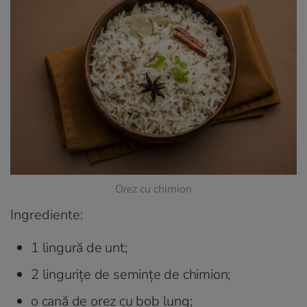
Orez cu chimion
Ingrediente:
1 lingură de unt;
2 lingurițe de semințe de chimion;
o cană de orez cu bob lung;