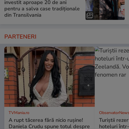
investit aproape 20 de ani
pentru a salva case tradiționale
din Transilvania
PARTENERI
TVMania.ro
ObservatorNews
A rupt tăcerea fără nicio rușine!
Turiştii reze
Daniela Crudu spune totul despre
hoteluri înt