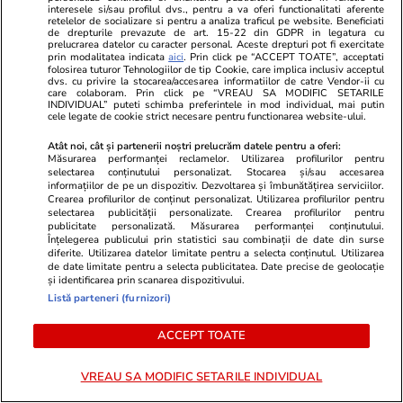
interesele si/sau profilul dvs., pentru a va oferi functionalitati aferente
retelelor de socializare si pentru a analiza traficul pe website. Beneficiati
de drepturile prevazute de art. 15-22 din GDPR in legatura cu
prelucrarea datelor cu caracter personal. Aceste drepturi pot fi exercitate
prin modalitatea indicata
aici
. Prin click pe “ACCEPT TOATE”, acceptati
folosirea tuturor Tehnologiilor de tip Cookie, care implica inclusiv acceptul
dvs. cu privire la stocarea/accesarea informatiilor de catre Vendor-ii cu
care colaboram. Prin click pe “VREAU SA MODIFIC SETARILE
INDIVIDUAL” puteti schimba preferintele in mod individual, mai putin
cele legate de cookie strict necesare pentru functionarea website-ului.
Atât noi, cât și partenerii noștri prelucrăm datele pentru a oferi:
Măsurarea performanței reclamelor. Utilizarea profilurilor pentru
selectarea conținutului personalizat. Stocarea și/sau accesarea
Wowbiz.ro
Redactia.ro
informațiilor de pe un dispozitiv. Dezvoltarea și îmbunătățirea serviciilor.
Crearea profilurilor de conținut personalizat. Utilizarea profilurilor pentru
Cum arată fiul Mădălinei Manole
Ce salariu va
selectarea publicității personalizate. Crearea profilurilor pentru
la 17 ani! Fratele regretatei
Romania, 20
publicitate personalizată. Măsurarea performanței conținutului.
Înțelegerea publicului prin statistici sau combinații de date din surse
artiste a publicat o fotografie în
salarizarii
diferite. Utilizarea datelor limitate pentru a selecta conținutul. Utilizarea
premieră cu Petru Mircea Jr.
de date limitate pentru a selecta publicitatea. Date precise de geolocație
și identificarea prin scanarea dispozitivului.
Listă parteneri (furnizori)
POLITIC
ACCEPT TOATE
Politică
22 iul.
VREAU SA MODIFIC SETARILE INDIVIDUAL