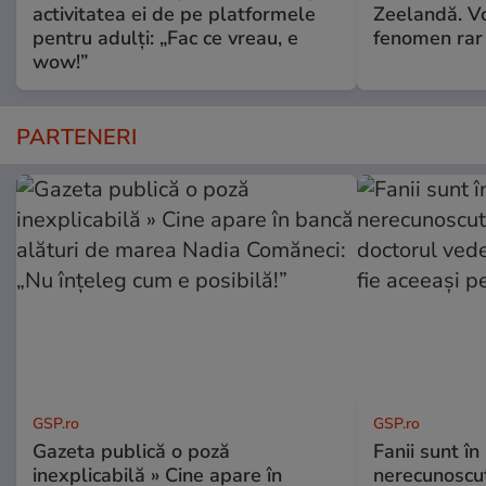
activitatea ei de pe platformele
Zeelandă. Vo
pentru adulți: „Fac ce vreau, e
fenomen rar
wow!”
PARTENERI
GSP.ro
GSP.ro
Gazeta publică o poză
Fanii sunt în 
inexplicabilă » Cine apare în
nerecunoscut