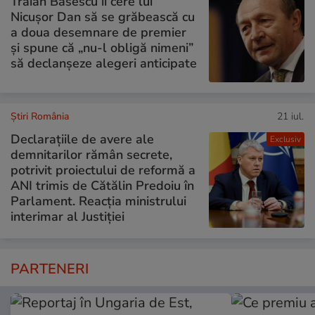
Traian Băsescu îi cere lui
Nicușor Dan să se grăbească cu
a doua desemnare de premier
și spune că „nu-l obligă nimeni”
să declanșeze alegeri anticipate
Știri România
21 iul.
Declarațiile de avere ale
Exclusiv
demnitarilor rămân secrete,
potrivit proiectului de reformă a
ANI trimis de Cătălin Predoiu în
Parlament. Reacția ministrului
interimar al Justiției
PARTENERI