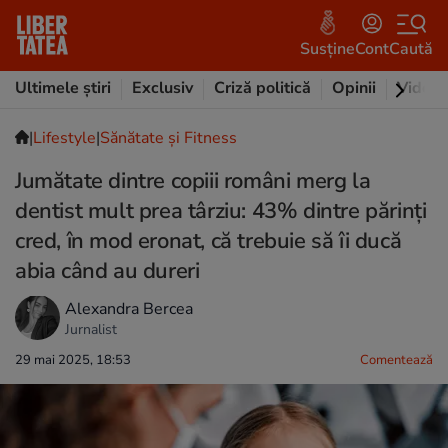
Susține
Cont
Caută
Ultimele știri
Exclusiv
Criză politică
Opinii
Video
|
Lifestyle
|
Sănătate și Fitness
Jumătate dintre copiii români merg la
dentist mult prea târziu: 43% dintre părinți
cred, în mod eronat, că trebuie să îi ducă
abia când au dureri
Alexandra Bercea
Jurnalist
29 mai 2025, 18:53
Comentează