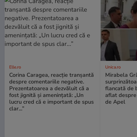
Elle.ro
Unica.ro
Corina Caragea, reacție tranșantă
Mirabela Gră
despre comentariile negative.
surprinzătoar
Prezentatoarea a dezvăluit că a
flancată de 
fost jignită și amenințată: „Un
aflat despre
lucru cred că e important de spus
de Apel
clar...”