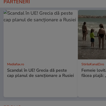
PARTENERI
Mediafax.ro
StirileKanalD.ro
Scandal în UE! Grecia dă peste
Femeie lovit
cap planul de sancționare a Rusiei
făcea plajă: „