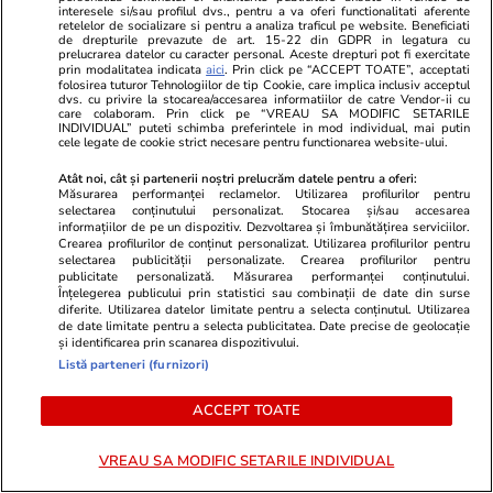
provocatoare care a atras toate
șters din ist
interesele si/sau profilul dvs., pentru a va oferi functionalitati aferente
retelelor de socializare si pentru a analiza traficul pe website. Beneficiati
privirile
de ani, cu 7
de drepturile prevazute de art. 15-22 din GDPR in legatura cu
prelucrarea datelor cu caracter personal. Aceste drepturi pot fi exercitate
prin modalitatea indicata
aici
. Prin click pe “ACCEPT TOATE”, acceptati
folosirea tuturor Tehnologiilor de tip Cookie, care implica inclusiv acceptul
dvs. cu privire la stocarea/accesarea informatiilor de catre Vendor-ii cu
PARTENERI
care colaboram. Prin click pe “VREAU SA MODIFIC SETARILE
INDIVIDUAL” puteti schimba preferintele in mod individual, mai putin
cele legate de cookie strict necesare pentru functionarea website-ului.
Atât noi, cât și partenerii noștri prelucrăm datele pentru a oferi:
Măsurarea performanței reclamelor. Utilizarea profilurilor pentru
selectarea conținutului personalizat. Stocarea și/sau accesarea
informațiilor de pe un dispozitiv. Dezvoltarea și îmbunătățirea serviciilor.
Crearea profilurilor de conținut personalizat. Utilizarea profilurilor pentru
selectarea publicității personalizate. Crearea profilurilor pentru
publicitate personalizată. Măsurarea performanței conținutului.
Înțelegerea publicului prin statistici sau combinații de date din surse
diferite. Utilizarea datelor limitate pentru a selecta conținutul. Utilizarea
de date limitate pentru a selecta publicitatea. Date precise de geolocație
și identificarea prin scanarea dispozitivului.
Listă parteneri (furnizori)
Libertateapentrufemei.ro
Avantaje.ro
ACCEPT TOATE
Ca la Bollywood! Cum s-a
Ea - 52, el 
îmbrăcat Prima Doamnă a
s-au îndrăgos
VREAU SA MODIFIC SETARILE INDIVIDUAL
României la întâlnirea cu
rezistat. La 