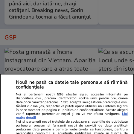
până aici, dar iată-ne, dragi
cetățeni. Breaking news, Sorin
Grindeanu tocmai a făcut anunțul
GSP
Nouă ne pasă ca datele tale personale să rămână
confidențiale
Noi și partenerii noștri
596
stocăm și/sau accesăm informații pe
dispozitivul dvs., precum identificatorii cookie unici pentru prelucrarea
datelor cu caracter personal. Puteți accepta sau gestiona preferințele dvs.
făcând clic mai jos, respectiv vă puteți opune utilizării unui interes legitim
în orice moment pe pagina cu politica de confidențialitate. Aceste alegeri
vor fi raportate partenerilor noștri și nu vă vor afecta navigarea.
Mai
GSP.RO
GSP.RO
multe detalii
Noi si partenerii nostri (retelele de socializare si agentiile de publicitate
Fosta gimnastă a încins
Ce se ascund
partenere, precum si furnizorii nostri de servicii de date analitice)
prelucram date pentru a permite website-ului sa functioneze, pentru a
Instagramul din Vietnam. Apariția
Locul unde s-
personaliza continutul si anunturile publicitare afisate in functie de