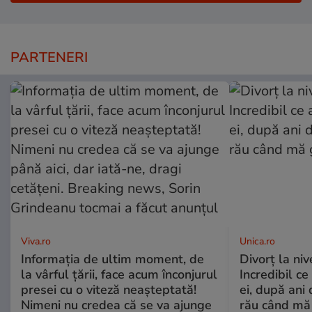
PARTENERI
Viva.ro
Unica.ro
Informația de ultim moment, de
Divorț la nive
la vârful țării, face acum înconjurul
Incredibil ce
presei cu o viteză neașteptată!
ei, după ani 
Nimeni nu credea că se va ajunge
rău când mă