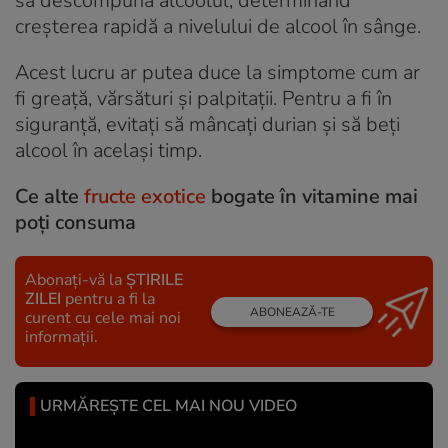
să descompună alcoolul, determinând
creșterea rapidă a nivelului de alcool în sânge.
Acest lucru ar putea duce la simptome cum ar
fi greață, vărsături și palpitații. Pentru a fi în
siguranță, evitați să mâncați durian și să beți
alcool în același timp.
Ce alte
fructe exotice
bogate în vitamine mai
poți consuma
Abonați-vă la
ȘTIRILE
ZILEI
pentru a fi la
ABONEAZĂ-TE
curent cu cele mai noi
informații.
URMĂREȘTE CEL MAI NOU VIDEO