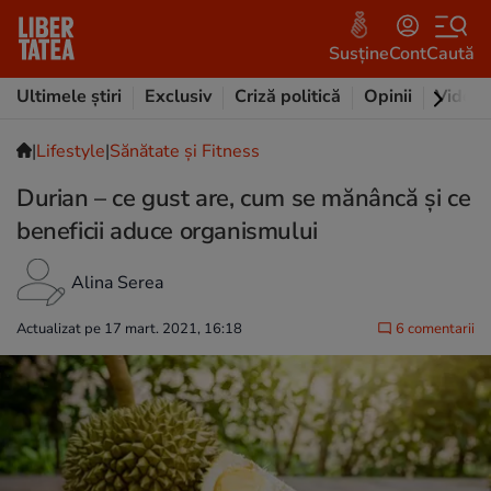
Susține
Cont
Caută
Ultimele știri
Exclusiv
Criză politică
Opinii
Video
|
Lifestyle
|
Sănătate și Fitness
Durian – ce gust are, cum se mănâncă și ce
beneficii aduce organismului
Alina Serea
Actualizat pe 17 mart. 2021, 16:18
6 comentarii