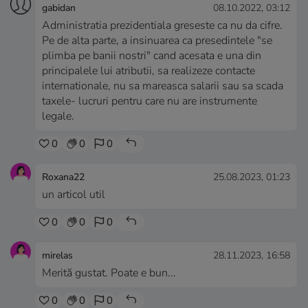
gabidan
08.10.2022, 03:12
Administratia prezidentiala greseste ca nu da cifre.
Pe de alta parte, a insinuarea ca presedintele "se
plimba pe banii nostri" cand acesata e una din
principalele lui atributii, sa realizeze contacte
internationale, nu sa mareasca salarii sau sa scada
taxele- lucruri pentru care nu are instrumente
legale.
0
0
0
Roxana22
25.08.2023, 01:23
un articol util
0
0
0
mirelas
28.11.2023, 16:58
Merită gustat. Poate e bun...
0
0
0