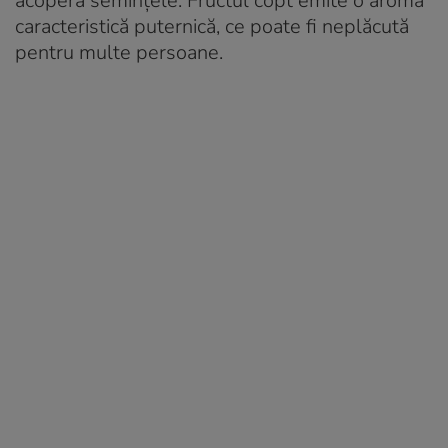
acoperă semințele. Fructul copt emite o aromă
caracteristică puternică, ce poate fi neplăcută
pentru multe persoane.