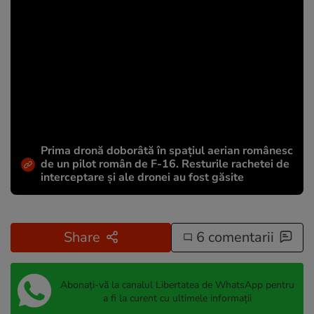
Prima dronă doborâtă în spațiul aerian românesc
de un pilot român de F-16. Resturile rachetei de
interceptare și ale dronei au fost găsite
Share
6 comentarii
Abonați-vă la canalul Libertatea de WhatsApp pentru
a fi la curent cu ultimele informații