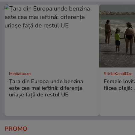
Mediafax.ro
StirileKanalD.ro
Țara din Europa unde benzina
Femeie lovit
este cea mai ieftină: diferențe
făcea plajă: „
uriașe față de restul UE
PROMO