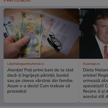
PARTENERI
Libertateapentrufemei.ro
Avantaje.ro
Atenție! Poți primi bani de la stat
Dieta Melan
dacă-ți îngrijești părinții, bunicii
oricine! Regi
sau pe cineva vârstnic din familie.
urmează zilni
Acum s-a decis! Cum trebuie să
specialiști! 
procedezi
fiecare zi și 
acestui stil 