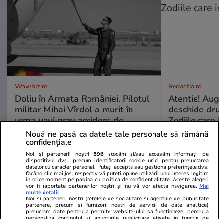
Wowbiz.ro
Redactia.ro
Doliu în Armata României. Pilotul
Atentie! Augu
militar Mihai Vîrdol a murit în
deschide dr
urma unui grav accident de
Zodiile care 
motocicletă
Nouă ne pasă ca datele tale personale să rămână
confidențiale
Noi și partenerii noștri
596
stocăm și/sau accesăm informații pe
dispozitivul dvs., precum identificatorii cookie unici pentru prelucrarea
POLITIC
datelor cu caracter personal. Puteți accepta sau gestiona preferințele dvs.
făcând clic mai jos, respectiv vă puteți opune utilizării unui interes legitim
în orice moment pe pagina cu politica de confidențialitate. Aceste alegeri
Politică
11:00
vor fi raportate partenerilor noștri și nu vă vor afecta navigarea.
Mai
multe detalii
Noi si partenerii nostri (retelele de socializare si agentiile de publicitate
Analiză
partenere, precum si furnizorii nostri de servicii de date analitice)
Cum au ciopârțit aleșii noua
prelucram date pentru a permite website-ului sa functioneze, pentru a
personaliza continutul si anunturile publicitare afisate in functie de