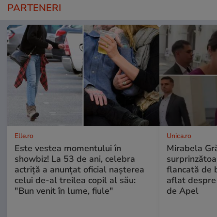
PARTENERI
Elle.ro
Unica.ro
Este vestea momentului în
Mirabela Gră
showbiz! La 53 de ani, celebra
surprinzătoar
actriță a anunțat oficial nașterea
flancată de 
celui de-al treilea copil al său:
aflat despre
"Bun venit în lume, fiule"
de Apel