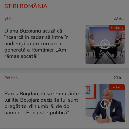
ȘTIRI ROMÂNIA
Ştiri
29 iul.
Exclusiv
Diana Buzoianu acuză că
încearcă în zadar să intre în
audiență la procuroarea
generală a României: „Am
rămas șocată!”
Politică
29 iul.
Exclusiv
Rareș Bogdan, despre mutările
lui Ilie Bolojan: deciziile lui sunt
pregătite, din umbră, de doi
oameni. „El nu știe politică”