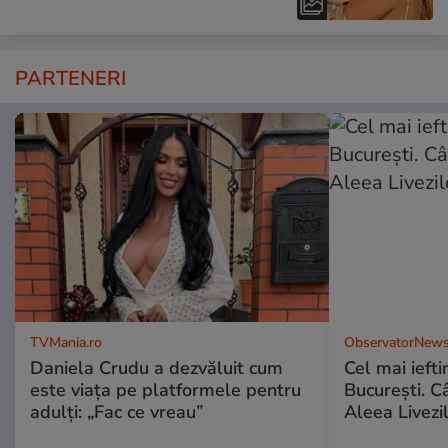
PARTENERI
TVMania.ro
ObservatorNews
Daniela Crudu a dezvăluit cum
Cel mai ieft
este viața pe platformele pentru
Bucureşti. C
adulți: „Fac ce vreau”
Aleea Livezil