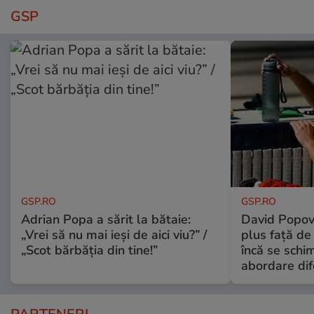
GSP
GSP.RO
GSP.RO
Adrian Popa a sărit la bătaie:
David Popovi
„Vrei să nu mai ieși de aici viu?” /
plus față de
„Scot bărbăția din tine!”
încă se schi
abordare dif