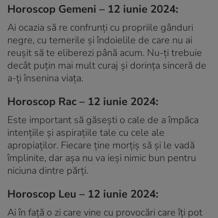
Horoscop Gemeni – 12 iunie 2024:
Ai ocazia să re confrunți cu propriile gânduri
negre, cu temerile și îndoielile de care nu ai
reușit să te eliberezi până acum. Nu-ți trebuie
decât puțin mai mult curaj și dorința sinceră de
a-ți însenina viața.
Horoscop Rac – 12 iunie 2024:
Este important să găsești o cale de a împăca
intențiile și aspirațiile tale cu cele ale
apropiaților. Fiecare ține morțiș să și le vadă
împlinite, dar așa nu va ieși nimic bun pentru
niciuna dintre părți.
Horoscop Leu – 12 iunie 2024:
Ai în față o zi care vine cu provocări care îți pot