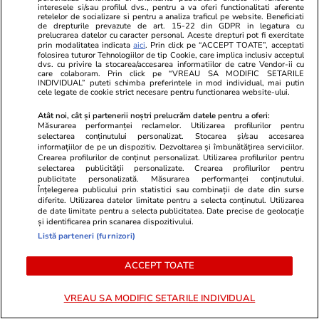
lege ANI. Ce a mai rămas din
interesele si/sau profilul dvs., pentru a va oferi functionalitati aferente
retelelor de socializare si pentru a analiza traficul pe website. Beneficiati
transparența averilor
de drepturile prevazute de art. 15-22 din GDPR in legatura cu
politicienilor
prelucrarea datelor cu caracter personal. Aceste drepturi pot fi exercitate
prin modalitatea indicata
aici
. Prin click pe “ACCEPT TOATE”, acceptati
folosirea tuturor Tehnologiilor de tip Cookie, care implica inclusiv acceptul
dvs. cu privire la stocarea/accesarea informatiilor de catre Vendor-ii cu
care colaboram. Prin click pe “VREAU SA MODIFIC SETARILE
INDIVIDUAL” puteti schimba preferintele in mod individual, mai putin
cele legate de cookie strict necesare pentru functionarea website-ului.
Politică
07:00
Atât noi, cât și partenerii noștri prelucrăm datele pentru a oferi:
Caracatița cu iz penal din
Analiză
Măsurarea performanței reclamelor. Utilizarea profilurilor pentru
Agricultură. Rapida răzgândire
selectarea conținutului personalizat. Stocarea și/sau accesarea
informațiilor de pe un dispozitiv. Dezvoltarea și îmbunătățirea serviciilor.
a ministrului Tanczos Barna
Crearea profilurilor de conținut personalizat. Utilizarea profilurilor pentru
referitoare la suspendarea unor
selectarea publicității personalizate. Crearea profilurilor pentru
publicitate personalizată. Măsurarea performanței conținutului.
șefi de instituții cercetați de
Înțelegerea publicului prin statistici sau combinații de date din surse
DNA
diferite. Utilizarea datelor limitate pentru a selecta conținutul. Utilizarea
de date limitate pentru a selecta publicitatea. Date precise de geolocație
și identificarea prin scanarea dispozitivului.
Listă parteneri (furnizori)
PARTENERI
ACCEPT TOATE
VREAU SA MODIFIC SETARILE INDIVIDUAL