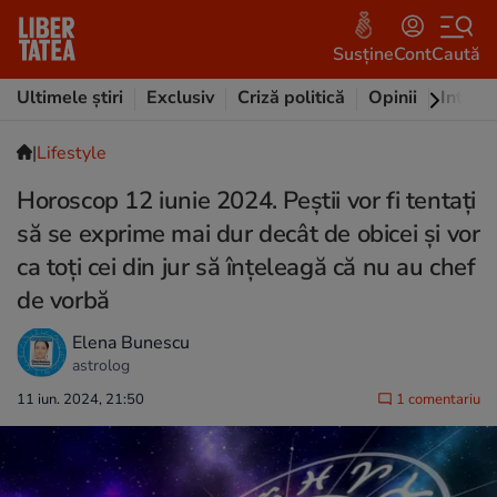
Susține
Cont
Caută
Ultimele știri
Exclusiv
Criză politică
Opinii
Intervi
|
Lifestyle
Horoscop 12 iunie 2024. Peștii vor fi tentați
să se exprime mai dur decât de obicei și vor
ca toți cei din jur să înțeleagă că nu au chef
de vorbă
Elena Bunescu
astrolog
11 iun. 2024, 21:50
1 comentariu