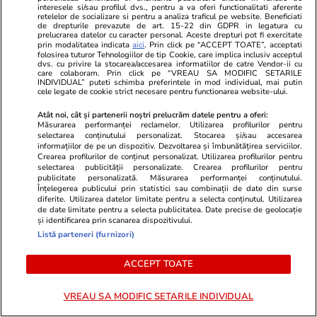
interesele si/sau profilul dvs., pentru a va oferi functionalitati aferente
Vacanțe și Cultură
17:32
Lifestyle
retelelor de socializare si pentru a analiza traficul pe website. Beneficiati
de drepturile prevazute de art. 15-22 din GDPR in legatura cu
Bella Italia, visul distrus de
Felul în care
prelucrarea datelor cu caracter personal. Aceste drepturi pot fi exercitate
prin modalitatea indicata
aici
. Prin click pe “ACCEPT TOATE”, acceptati
hoardele de turiști: cele 6
sau șoferilo
folosirea tuturor Tehnologiilor de tip Cookie, care implica inclusiv acceptul
dvs. cu privire la stocarea/accesarea informatiilor de catre Vendor-ii cu
obiective turistice pe care ar fi mai
despre tine.
care colaboram. Prin click pe “VREAU SA MODIFIC SETARILE
INDIVIDUAL” puteti schimba preferintele in mod individual, mai putin
bine să le eviți
cele legate de cookie strict necesare pentru functionarea website-ului.
Atât noi, cât și partenerii noștri prelucrăm datele pentru a oferi:
Măsurarea performanței reclamelor. Utilizarea profilurilor pentru
selectarea conținutului personalizat. Stocarea și/sau accesarea
Lifestyle
26 iul.
informațiilor de pe un dispozitiv. Dezvoltarea și îmbunătățirea serviciilor.
Crearea profilurilor de conținut personalizat. Utilizarea profilurilor pentru
selectarea publicității personalizate. Crearea profilurilor pentru
publicitate personalizată. Măsurarea performanței conținutului.
Ploaia de meteori Delta
Înțelegerea publicului prin statistici sau combinații de date din surse
diferite. Utilizarea datelor limitate pentru a selecta conținutul. Utilizarea
Aquaride 2026: când o poți
de date limitate pentru a selecta publicitatea. Date precise de geolocație
și identificarea prin scanarea dispozitivului.
vedea cel mai bine
Listă parteneri (furnizori)
ACCEPT TOATE
Lifestyle
27 iul.
VREAU SA MODIFIC SETARILE INDIVIDUAL