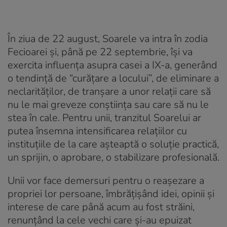
În ziua de 22 august, Soarele va intra în zodia
Fecioarei și, până pe 22 septembrie, își va
exercita influența asupra casei a IX-a, generând
o tendință de “curățare a locului”, de eliminare a
neclarităților, de tranșare a unor relații care să
nu le mai greveze conștiința sau care să nu le
stea în cale. Pentru unii, tranzitul Soarelui ar
putea însemna intensificarea relațiilor cu
instituțiile de la care așteaptă o soluție practică,
un sprijin, o aprobare, o stabilizare profesională.
Unii vor face demersuri pentru o reașezare a
propriei lor persoane, îmbrățișând idei, opinii și
interese de care până acum au fost străini,
renunțând la cele vechi care și-au epuizat