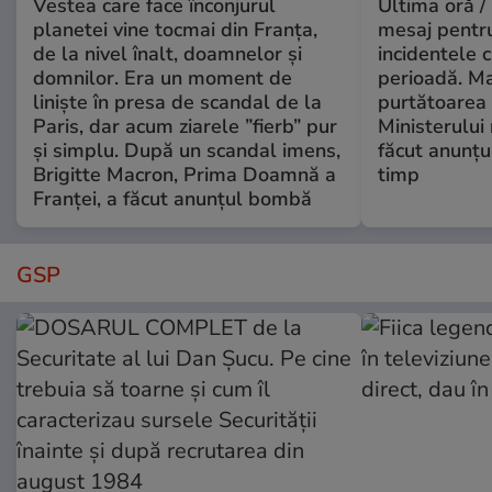
Vestea care face înconjurul
Ultima oră /
planetei vine tocmai din Franța,
mesaj pentr
de la nivel înalt, doamnelor și
incidentele 
domnilor. Era un moment de
perioadă. Ma
liniște în presa de scandal de la
purtătoarea 
Paris, dar acum ziarele ”fierb” pur
Ministerului
și simplu. După un scandal imens,
făcut anunțu
Brigitte Macron, Prima Doamnă a
timp
Franței, a făcut anunțul bombă
GSP