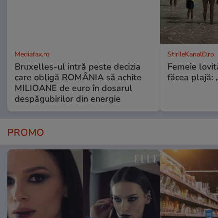
Mediafax.ro
StirileKanalD.ro
Bruxelles-ul intră peste decizia
Femeie lovit
care obligă ROMÂNIA să achite
făcea plajă: „
MILIOANE de euro în dosarul
despăgubirilor din energie
PROMO