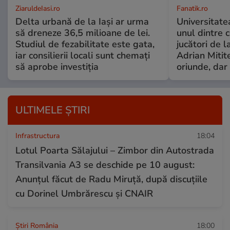
ZiaruldeIasi.ro
Fanatik.ro
Delta urbană de la Iași ar urma
Universitate
să dreneze 36,5 milioane de lei.
unul dintre 
Studiul de fezabilitate este gata,
jucători de l
iar consilierii locali sunt chemați
Adrian Mitite
să aprobe investiția
oriunde, dar 
ULTIMELE ȘTIRI
Infrastructura
18:04
Lotul Poarta Sălajului – Zimbor din Autostrada
Transilvania A3 se deschide pe 10 august:
Anunțul făcut de Radu Miruță, după discuțiile
cu Dorinel Umbrărescu și CNAIR
Știri România
18:00