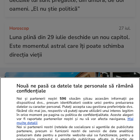
oameni. „El nu știe politică”
Horoscop
27 iul.
Luna plină din 29 iulie deschide un nou capitol.
Este momentul astral care îți poate schimba
direcția vieții
Nouă ne pasă ca datele tale personale să rămână
confidențiale
Noi și partenerii noștri
596
stocăm și/sau accesăm informații pe
dispozitivul dvs., precum identificatorii cookie unici pentru prelucrarea
datelor cu caracter personal. Puteți accepta sau gestiona preferințele dvs.
făcând clic mai jos, respectiv vă puteți opune utilizării unui interes legitim
în orice moment pe pagina cu politica de confidențialitate. Aceste alegeri
vor fi raportate partenerilor noștri și nu vă vor afecta navigarea.
Mai
multe detalii
Noi si partenerii nostri (retelele de socializare si agentiile de publicitate
partenere, precum si furnizorii nostri de servicii de date analitice)
prelucram date pentru a permite website-ului sa functioneze, pentru a
personaliza continutul si anunturile publicitare afisate in functie de