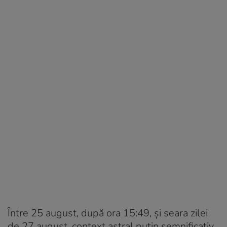
Între 25 august, după ora 15:49, și seara zilei
de 27 august, context astral puțin semnificativ.