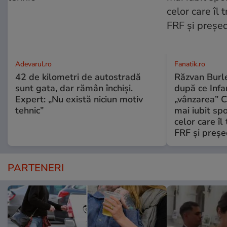
Adevarul.ro
Fanatik.ro
42 de kilometri de autostradă
Răzvan Burle
sunt gata, dar rămân închiși.
după ce Infa
Expert: „Nu există niciun motiv
„vânzarea” C
tehnic”
mai iubit sp
celor care îl
FRF şi preşe
PARTENERI