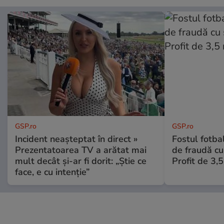
GSP.ro
GSP.ro
Incident neașteptat în direct »
Fostul fotba
Prezentatoarea TV a arătat mai
de fraudă cu 
mult decât și-ar fi dorit: „Știe ce
Profit de 3,
face, e cu intenție”