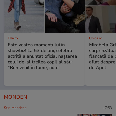
Elle.ro
Unica.ro
Este vestea momentului în
Mirabela Gră
showbiz! La 53 de ani, celebra
surprinzătoar
actriță a anunțat oficial nașterea
flancată de 
celui de-al treilea copil al său:
aflat despre
"Bun venit în lume, fiule"
de Apel
MONDEN
Stiri Mondene
17:53