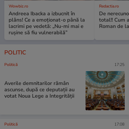
Wowbiz.ro
Redactia.ro
Andreea Ibacka a izbucnit în
De nerecunos
plâns! Ce a emoționat-o până la
total!! Cum 
lacrimi pe vedetă: „Nu-mi mai e
Roman de la 
rușine să fiu vulnerabilă”
POLITIC
Politică
17:25
Averile demnitarilor rămân
ascunse, după ce deputații au
votat Noua Lege a Integrității
Politică
17:08