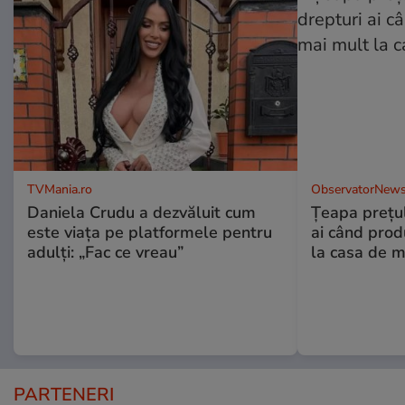
TVMania.ro
ObservatorNews
Daniela Crudu a dezvăluit cum
Țeapa prețulu
este viața pe platformele pentru
ai când prod
adulți: „Fac ce vreau”
la casa de m
PARTENERI