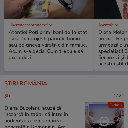
Libertateapentrufemei.ro
Avantaje.ro
Atenție! Poți primi bani de la stat
Dieta Melan
dacă-ți îngrijești părinții, bunicii
oricine! Regi
sau pe cineva vârstnic din familie.
urmează zilni
Acum s-a decis! Cum trebuie să
specialiști! 
procedezi
fiecare zi și 
acestui stil 
ȘTIRI ROMÂNIA
Ştiri
17:24
Exclusiv
Diana Buzoianu acuză că
încearcă în zadar să intre în
audiență la procuroarea
generală a României: „Am