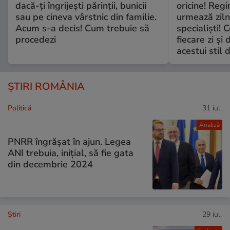
dacă-ți îngrijești părinții, bunicii
oricine! Regi
sau pe cineva vârstnic din familie.
urmează zilni
Acum s-a decis! Cum trebuie să
specialiști! 
procedezi
fiecare zi și 
acestui stil 
ȘTIRI ROMÂNIA
Politică
31 iul.
Analiză
PNRR îngrășat în ajun. Legea
ANI trebuia, inițial, să fie gata
din decembrie 2024
Ştiri
29 iul.