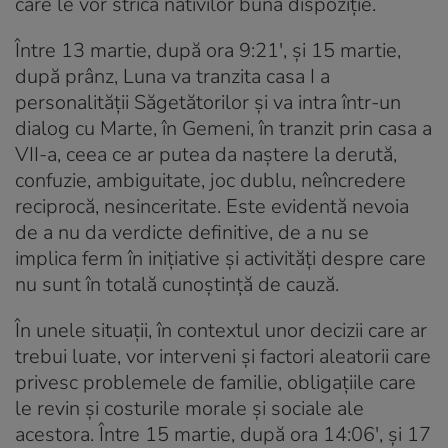
care le vor strica nativilor buna dispoziție.
Între 13 martie, după ora 9:21′, și 15 martie,
după prânz, Luna va tranzita casa I a
personalității Săgetătorilor și va intra într-un
dialog cu Marte, în Gemeni, în tranzit prin casa a
VII-a, ceea ce ar putea da naștere la derută,
confuzie, ambiguitate, joc dublu, neîncredere
reciprocă, nesinceritate. Este evidentă nevoia
de a nu da verdicte definitive, de a nu se
implica ferm în inițiative și activități despre care
nu sunt în totală cunoștință de cauză.
În unele situații, în contextul unor decizii care ar
trebui luate, vor interveni și factori aleatorii care
privesc problemele de familie, obligațiile care
le revin și costurile morale și sociale ale
acestora. Între 15 martie, după ora 14:06′, și 17