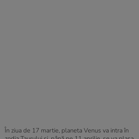
În ziua de 17 martie, planeta Venus va intra în
zodia Taurului și, până pe 11 aprilie, se va plasa