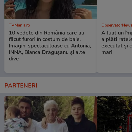
TVMania.ro
ObservatorNews
10 vedete din România care au
A luat un îm
făcut furori în costum de baie.
a plăti ratel
Imagini spectaculoase cu Antonia,
executat şi c
INNA, Bianca Drăgușanu și alte
mari
dive
PARTENERI