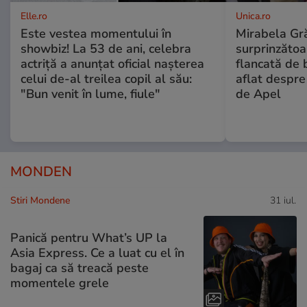
Elle.ro
Unica.ro
Este vestea momentului în
Mirabela Gră
showbiz! La 53 de ani, celebra
surprinzătoar
actriță a anunțat oficial nașterea
flancată de 
celui de-al treilea copil al său:
aflat despre
"Bun venit în lume, fiule"
de Apel
MONDEN
Stiri Mondene
31 iul.
Panică pentru What’s UP la
Asia Express. Ce a luat cu el în
bagaj ca să treacă peste
momentele grele