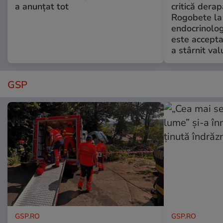
a anunțat tot
critică derap
Rogobete la
endocrinolog
este accepta
a stârnit valu
GSP
GSP.RO
GSP.RO