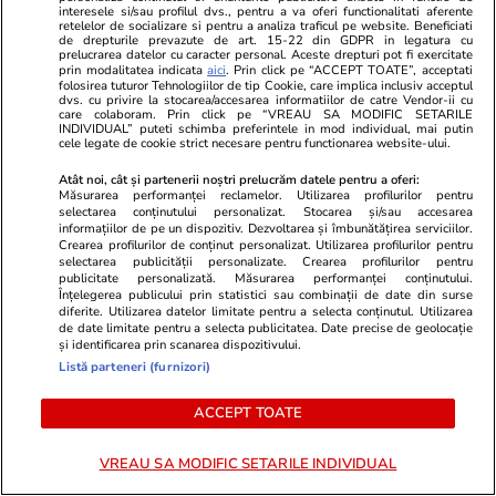
interesele si/sau profilul dvs., pentru a va oferi functionalitati aferente
retelelor de socializare si pentru a analiza traficul pe website. Beneficiati
de drepturile prevazute de art. 15-22 din GDPR in legatura cu
Horoscop
31 iul.
prelucrarea datelor cu caracter personal. Aceste drepturi pot fi exercitate
Horoscop Urania | Previziuni astrologice pentru
prin modalitatea indicata
aici
. Prin click pe “ACCEPT TOATE”, acceptati
folosirea tuturor Tehnologiilor de tip Cookie, care implica inclusiv acceptul
dvs. cu privire la stocarea/accesarea informatiilor de catre Vendor-ii cu
perioada 1 – 7 august 2026. Venus va intra în
care colaboram. Prin click pe “VREAU SA MODIFIC SETARILE
INDIVIDUAL” puteti schimba preferintele in mod individual, mai putin
zodia Balanței
cele legate de cookie strict necesare pentru functionarea website-ului.
Atât noi, cât și partenerii noștri prelucrăm datele pentru a oferi:
Măsurarea performanței reclamelor. Utilizarea profilurilor pentru
selectarea conținutului personalizat. Stocarea și/sau accesarea
informațiilor de pe un dispozitiv. Dezvoltarea și îmbunătățirea serviciilor.
Crearea profilurilor de conținut personalizat. Utilizarea profilurilor pentru
selectarea publicității personalizate. Crearea profilurilor pentru
publicitate personalizată. Măsurarea performanței conținutului.
Înțelegerea publicului prin statistici sau combinații de date din surse
diferite. Utilizarea datelor limitate pentru a selecta conținutul. Utilizarea
de date limitate pentru a selecta publicitatea. Date precise de geolocație
și identificarea prin scanarea dispozitivului.
Listă parteneri (furnizori)
ACCEPT TOATE
Horoscop
31 iul.
Lifestyle
VREAU SA MODIFIC SETARILE INDIVIDUAL
Horoscop 1 august 2026. Peștii
Două românc