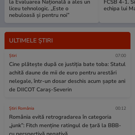
la Evaluarea Națională a ales un
FCSB 4-1. Si
liceu tehnologic. „Este o
echipa lui M
nebuloasă și pentru noi”
ULTIMELE ȘTIRI
Ştiri
07:00
Cine plătește după ce justiția bate toba: Statul
achită daune de mii de euro pentru arestări
nelegale, într-un dosar deschis acum șapte ani
de DIICOT Caraș-Severin
Știri România
00:12
România evită retrogradarea în categoria
„junk”: Fitch menține ratingul de țară la BBB-
cu perspectivă negativă