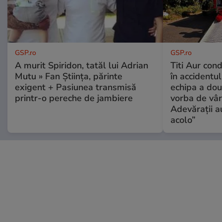
GSP.ro
GSP.ro
A murit Spiridon, tatăl lui Adrian
Titi Aur con
Mutu » Fan Știința, părinte
în accidentul
exigent + Pasiunea transmisă
echipa a dou
printr-o pereche de jambiere
vorba de vâr
Adevărații a
acolo”