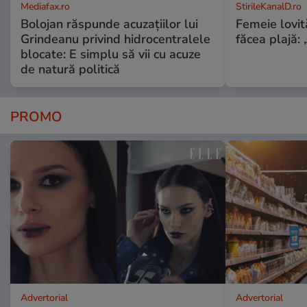
Mediafax.ro
StirileKanalD.ro
Bolojan răspunde acuzațiilor lui
Femeie lovit
Grindeanu privind hidrocentralele
făcea plajă: „
blocate: E simplu să vii cu acuze
de natură politică
PROMO
Advertorial
Advertorial