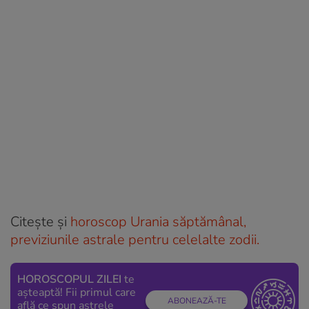
Citește și
horoscop Urania săptămânal,
previziunile astrale pentru celelalte zodii.
HOROSCOPUL ZILEI
te
așteaptă! Fii primul care
ABONEAZĂ-TE
află ce spun astrele