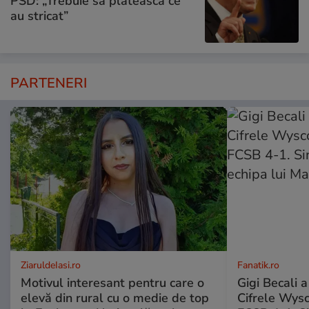
PSD: „Trebuie să plătească ce
au stricat”
PARTENERI
ZiaruldeIasi.ro
Fanatik.ro
Motivul interesant pentru care o
Gigi Becali a
elevă din rural cu o medie de top
Cifrele Wys