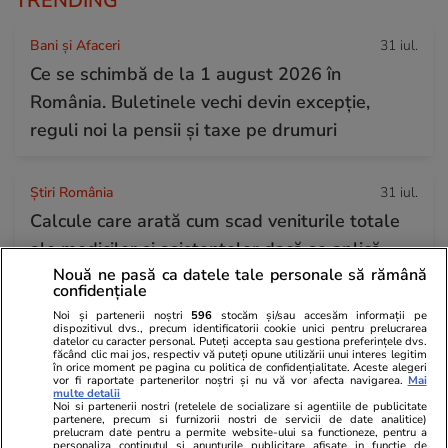
TRENDING
Bani și Afaceri
31 iul.
Ce se schimbă de la 1 august 2026 în
România. Buletinele vechi devin excepție,
reguli noi la pensii și taxe pe drumuri
Știri România
31 iul.
Calcule care arată cum scad veniturile totale
ale medicilor și asistentelor dacă se aplică
Nouă ne pasă ca datele tale personale să rămână
noua lege a salarizării
confidențiale
Noi și partenerii noștri
596
stocăm și/sau accesăm informații pe
dispozitivul dvs., precum identificatorii cookie unici pentru prelucrarea
Știri Externe
31 iul.
datelor cu caracter personal. Puteți accepta sau gestiona preferințele dvs.
făcând clic mai jos, respectiv vă puteți opune utilizării unui interes legitim
Un șofer de TIR care a câștigat la loterie 220
în orice moment pe pagina cu politica de confidențialitate. Aceste alegeri
vor fi raportate partenerilor noștri și nu vă vor afecta navigarea.
Mai
de milioane de euro a murit: soția lui, obligată
multe detalii
Noi si partenerii nostri (retelele de socializare si agentiile de publicitate
partenere, precum si furnizorii nostri de servicii de date analitice)
acum să îi dea bani lunar fostei partenere
prelucram date pentru a permite website-ului sa functioneze, pentru a
personaliza continutul si anunturile publicitare afisate in functie de