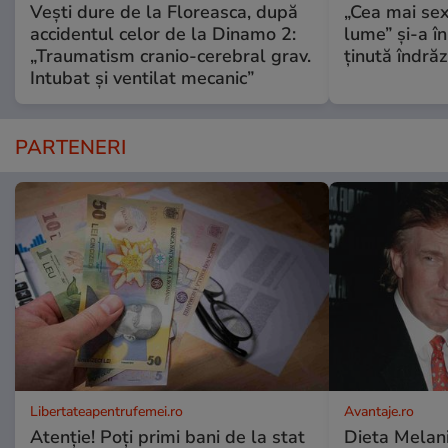
Vești dure de la Floreasca, după
„Cea mai sex
accidentul celor de la Dinamo 2:
lume” și-a în
„Traumatism cranio-cerebral grav.
ținută îndră
Intubat și ventilat mecanic”
PARTENERI
Libertateapentrufemei.ro
Avantaje.ro
Atenție! Poți primi bani de la stat
Dieta Melan