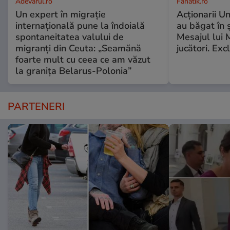
Adevarul.ro
Fanatik.ro
Un expert în migrație
Acționarii Un
internațională pune la îndoială
au băgat în 
spontaneitatea valului de
Mesajul lui 
migranți din Ceuta: „Seamănă
jucători. Exc
foarte mult cu ceea ce am văzut
la granița Belarus-Polonia”
PARTENERI