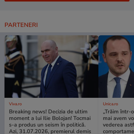
PARTENERI
Viva.ro
Unica.ro
Breaking news! Decizia de ultim
„Trăim într-
moment a lui Ilie Bolojan! Tocmai
mai avem vo
s-a produs un seism în politică.
vederea astf
Azi, 31.07.2026, premierul demis
comportamen