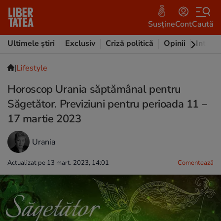
Susține
Cont
Caută
Ultimele știri
Exclusiv
Criză politică
Opinii
Intervi
|
Lifestyle
Horoscop Urania săptămânal pentru
Săgetător. Previziuni pentru perioada 11 –
17 martie 2023
Urania
Actualizat pe 13 mart. 2023, 14:01
Comentează