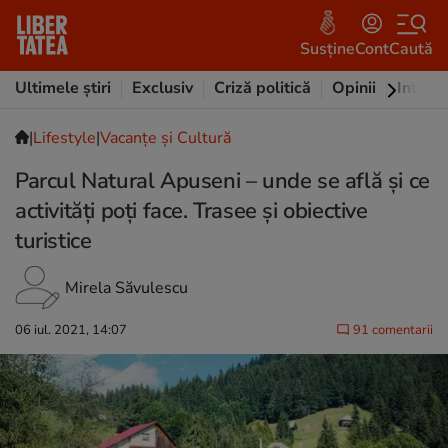
Susține
Cont
Caută
Ultimele știri
Exclusiv
Criză politică
Opinii
Intervi
|
Lifestyle
|
Vacanțe și Cultură
Parcul Natural Apuseni – unde se află și ce
activități poți face. Trasee și obiective
turistice
Mirela Săvulescu
06 iul. 2021, 14:07
91 comentarii