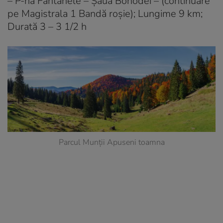
– P-na Fântânele – Şaua Bohodei – (continuare
pe Magistrala 1 Bandă roşie); Lungime 9 km;
Durată 3 – 3 1/2 h
Parcul Munții Apuseni toamna