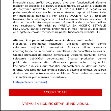
interesele si/sau profilul dvs., pentru a va oferi functionalitati aferente
retelelor de socializare si pentru a analiza traficul pe website. Beneficiati
0
0
0
de drepturile prevazute de art. 15-22 din GDPR in legatura cu
prelucrarea datelor cu caracter personal. Aceste drepturi pot fi exercitate
prin modalitatea indicata
aici
. Prin click pe “ACCEPT TOATE”, acceptati
folosirea tuturor Tehnologiilor de tip Cookie, care implica inclusiv acceptul
dvs. cu privire la stocarea/accesarea informatiilor de catre Vendor-ii cu
VEZI TOATE COMENTARIILE (91)
care colaboram. Prin click pe “VREAU SA MODIFIC SETARILE
INDIVIDUAL” puteti schimba preferintele in mod individual, mai putin
cele legate de cookie strict necesare pentru functionarea website-ului.
Comentează
Atât noi, cât și partenerii noștri prelucrăm datele pentru a oferi:
Măsurarea performanței reclamelor. Utilizarea profilurilor pentru
Loghează-te în contul tău
pentru a adăuga
selectarea conținutului personalizat. Stocarea și/sau accesarea
comentarii și a te alătura dialogului.
informațiilor de pe un dispozitiv. Dezvoltarea și îmbunătățirea serviciilor.
Crearea profilurilor de conținut personalizat. Utilizarea profilurilor pentru
selectarea publicității personalizate. Crearea profilurilor pentru
publicitate personalizată. Măsurarea performanței conținutului.
Înțelegerea publicului prin statistici sau combinații de date din surse
diferite. Utilizarea datelor limitate pentru a selecta conținutul. Utilizarea
de date limitate pentru a selecta publicitatea. Date precise de geolocație
și identificarea prin scanarea dispozitivului.
Listă parteneri (furnizori)
ACCEPT TOATE
VREAU SA MODIFIC SETARILE INDIVIDUAL
Sunt de acord cu
regulile comunitatii