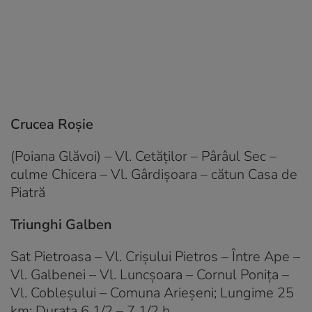
Crucea Roșie
(Poiana Glăvoi) – Vl. Cetăţilor – Pârâul Sec –
culme Chicera – Vl. Gârdişoara – cătun Casa de
Piatră
Triunghi Galben
Sat Pietroasa – Vl. Crişului Pietros – Între Ape –
Vl. Galbenei – Vl. Luncşoara – Cornul Poniţa –
Vl. Cobleşului – Comuna Arieşeni; Lungime 25
km; Durata 6 1/2 – 7 1/2 h.