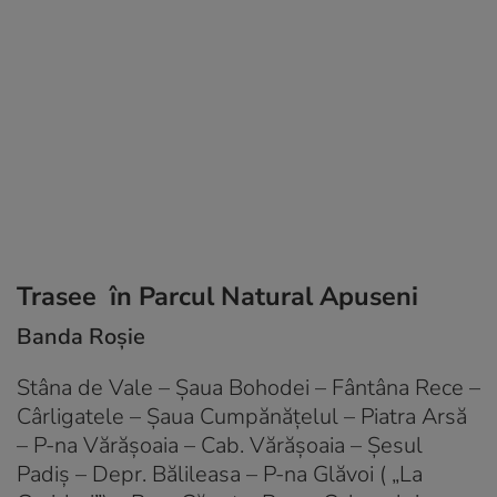
Trasee în Parcul Natural Apuseni
Banda Roșie
Stâna de Vale – Şaua Bohodei – Fântâna Rece –
Cârligatele – Şaua Cumpănăţelul – Piatra Arsă
– P-na Vărăşoaia – Cab. Vărăşoaia – Şesul
Padiş – Depr. Bălileasa – P-na Glăvoi ( „La