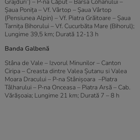
Grajduri”) – P-na Căput – Barsa Cohanului –
Şaua Poniţa – Vf. Vârtop – Şaua Vârtop
(Pensiunea Alpin) – Vf. Piatra Grăitoare – Şaua
Tarniţa Bihorului – Vf. Cucurbăta Mare (Bihorul);
Lungime 39,5 km; Durată 12-13 h
Banda Galbenă
Stâna de Vale – Izvorul Minunilor – Canton
Ciripa – Creasta dintre Valea Şutanu si Valea
Moara Dracului – P-na Stânişoara –Piatra
Tâlharului – P-na Onceasa – Piatra Arsă – Cab.
Vărăşoaia; Lungime 21 km; Durată 7 – 8 h