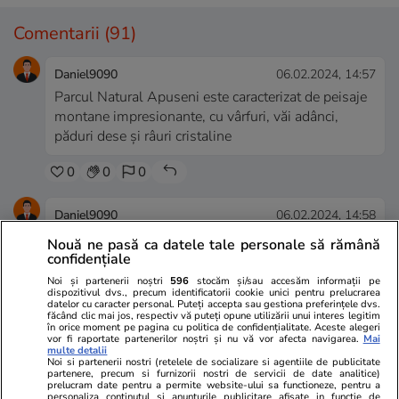
Comentarii
(91)
Daniel9090
06.02.2024, 14:57
Parcul Natural Apuseni este caracterizat de peisaje
montane impresionante, cu vârfuri, văi adânci,
păduri dese și râuri cristaline
0
0
0
Daniel9090
06.02.2024, 14:58
Regiunea este bogată în peșteri spectaculoase și
Nouă ne pasă ca datele tale personale să rămână
fenomene carstice, precum Pestera Scarisoara cu
confidențiale
Ghețarul Scarisoara
Noi și partenerii noștri
596
stocăm și/sau accesăm informații pe
dispozitivul dvs., precum identificatorii cookie unici pentru prelucrarea
datelor cu caracter personal. Puteți accepta sau gestiona preferințele dvs.
0
0
0
făcând clic mai jos, respectiv vă puteți opune utilizării unui interes legitim
în orice moment pe pagina cu politica de confidențialitate. Aceste alegeri
vor fi raportate partenerilor noștri și nu vă vor afecta navigarea.
Mai
multe detalii
Daniel9090
06.02.2024, 14:58
Noi si partenerii nostri (retelele de socializare si agentiile de publicitate
partenere, precum si furnizorii nostri de servicii de date analitice)
Parcul găzduiește numeroase râuri și cascade,
prelucram date pentru a permite website-ului sa functioneze, pentru a
oferind o privire magnifică asupra frumuseții naturii
personaliza continutul si anunturile publicitare afisate in functie de