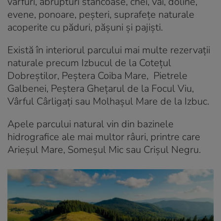
vârfuri, abrupturi stâncoase, chei, văi, doline,
evene, ponoare, peșteri, suprafețe naturale
acoperite cu păduri, pășuni și pajiști.
Există în interiorul parcului mai multe rezervații
naturale precum Izbucul de la Cotețul
Dobreștilor, Peștera Coiba Mare, Pietrele
Galbenei, Peștera Ghețarul de la Focul Viu,
Vârful Cârligați sau Molhașul Mare de la Izbuc.
Apele parcului natural vin din bazinele
hidrografice ale mai multor râuri, printre care
Arieșul Mare, Someșul Mic sau Crișul Negru.