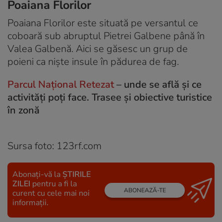
Poaiana Florilor
Poaiana Florilor este situată pe versantul ce
coboară sub abruptul Pietrei Galbene până în
Valea Galbenă. Aici se găsesc un grup de
poieni ca niște insule în pădurea de fag.
Parcul Național Retezat
– unde se află și ce
activități poți face. Trasee și obiective turistice
în zonă
Sursa foto: 123rf.com
Abonați-vă la
ȘTIRILE
ZILEI
pentru a fi la
ABONEAZĂ-TE
curent cu cele mai noi
informații.