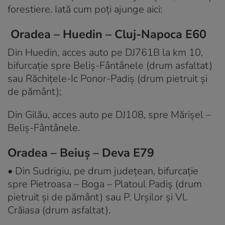
forestiere. Iată cum poți ajunge aici:
Oradea – Huedin – Cluj-Napoca E60
Din Huedin, acces auto pe DJ761B la km 10,
bifurcaţie spre Beliş-Fântânele (drum asfaltat)
sau Răchiţele-Ic Ponor-Padiş (drum pietruit şi
de pământ);
Din Gilău, acces auto pe DJ108, spre Mărişel –
Beliş-Fântânele.
Oradea – Beiuş – Deva E79
• Din Sudrigiu, pe drum judeţean, bifurcaţie
spre Pietroasa – Boga – Platoul Padiş (drum
pietruit şi de pământ) sau P. Urşilor şi Vl.
Crăiasa (drum asfaltat).