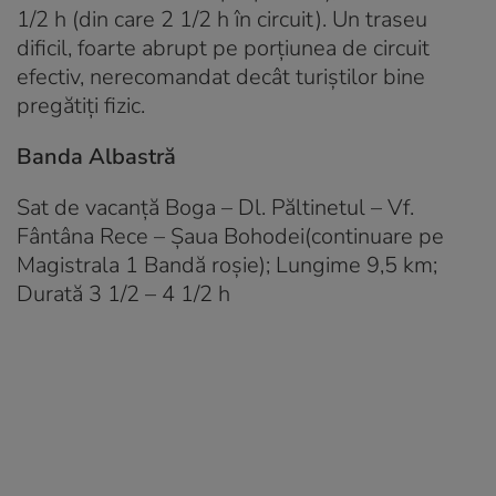
1/2 h (din care 2 1/2 h în circuit). Un traseu
dificil, foarte abrupt pe porţiunea de circuit
efectiv, nerecomandat decât turiştilor bine
pregătiţi fizic.
Banda Albastră
Sat de vacanţă Boga – Dl. Păltinetul – Vf.
Fântâna Rece – Şaua Bohodei(continuare pe
Magistrala 1 Bandă roşie); Lungime 9,5 km;
Durată 3 1/2 – 4 1/2 h