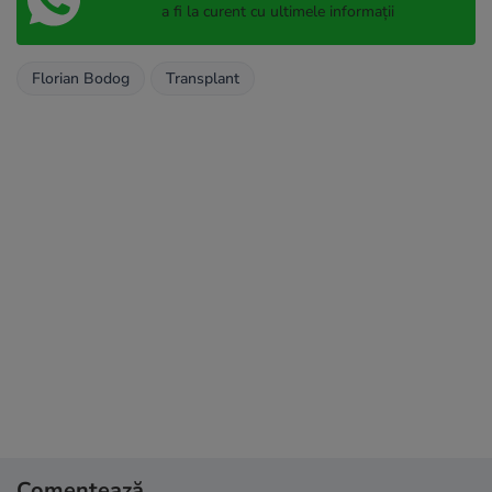
a fi la curent cu ultimele informații
Florian Bodog
Transplant
Comentează