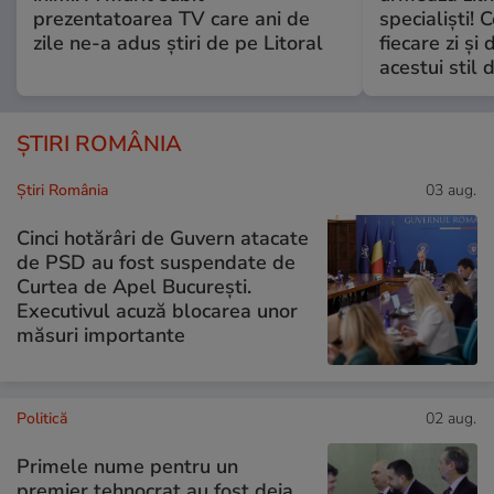
prezentatoarea TV care ani de
specialiști! 
zile ne-a adus știri de pe Litoral
fiecare zi și 
acestui stil 
ȘTIRI ROMÂNIA
Știri România
03 aug.
Cinci hotărâri de Guvern atacate
de PSD au fost suspendate de
Curtea de Apel București.
Executivul acuză blocarea unor
măsuri importante
Politică
02 aug.
Primele nume pentru un
premier tehnocrat au fost deja