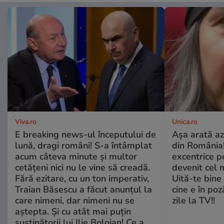
Viva.ro
Unica.ro
E breaking news-ul începutului de
Așa arată az
lună, dragi români! S-a întâmplat
din România!
acum câteva minute și multor
excentrice pe
cetățeni nici nu le vine să creadă.
devenit cel 
Fără ezitare, cu un ton imperativ,
Uită-te bine 
Traian Băsescu a făcut anunțul la
cine e în poz
care nimeni, dar nimeni nu se
zile la TV!!
aștepta. Și cu atât mai puțin
susținătorii lui Ilie Bolojan! Ce a