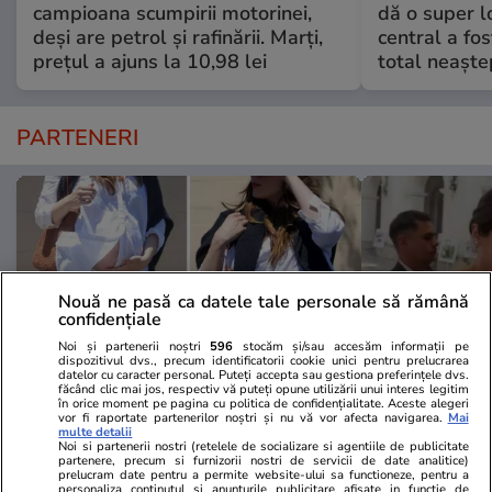
campioana scumpirii motorinei,
dă o super l
deși are petrol și rafinării. Marți,
central a fo
prețul a ajuns la 10,98 lei
total neaşte
PARTENERI
Nouă ne pasă ca datele tale personale să rămână
confidențiale
Noi și partenerii noștri
596
stocăm și/sau accesăm informații pe
dispozitivul dvs., precum identificatorii cookie unici pentru prelucrarea
datelor cu caracter personal. Puteți accepta sau gestiona preferințele dvs.
făcând clic mai jos, respectiv vă puteți opune utilizării unui interes legitim
în orice moment pe pagina cu politica de confidențialitate. Aceste alegeri
vor fi raportate partenerilor noștri și nu vă vor afecta navigarea.
Mai
Elle.ro
Unica.ro
multe detalii
Noi si partenerii nostri (retelele de socializare si agentiile de publicitate
A ținut secret faptul că este
Mirabela Gră
partenere, precum si furnizorii nostri de servicii de date analitice)
prelucram date pentru a permite website-ului sa functioneze, pentru a
însărcinată însă imaginile au ajuns
surprinzătoar
personaliza continutul si anunturile publicitare afisate in functie de