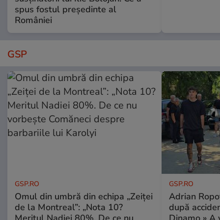
spus fostul președinte al
României
GSP
GSP.RO
GSP.RO
Omul din umbră din echipa „Zeiței
Adrian Ropot
de la Montreal”: „Nota 10?
după acciden
Meritul Nadiei 80%. De ce nu
Dinamo » A v