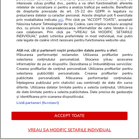
pe internet! Vedeta a fost
flancată de 
interesele si/sau profilul dvs., pentru a va oferi functionalitati aferente
retelelor de socializare si pentru a analiza traficul pe website. Beneficiati
surprinsă pe stradă, iar burtica de
aflat despre
de drepturile prevazute de art. 15-22 din GDPR in legatura cu
prelucrarea datelor cu caracter personal. Aceste drepturi pot fi exercitate
gravidă dovedește că va deveni în
de Apel
prin modalitatea indicata
aici
. Prin click pe “ACCEPT TOATE”, acceptati
curând mamă
folosirea tuturor Tehnologiilor de tip Cookie, care implica inclusiv acceptul
dvs. cu privire la stocarea/accesarea informatiilor de catre Vendor-ii cu
care colaboram. Prin click pe “VREAU SA MODIFIC SETARILE
INDIVIDUAL” puteti schimba preferintele in mod individual, mai putin
cele legate de cookie strict necesare pentru functionarea website-ului.
Atât noi, cât și partenerii noștri prelucrăm datele pentru a oferi:
MONDEN
Măsurarea performanței reclamelor. Utilizarea profilurilor pentru
selectarea conținutului personalizat. Stocarea și/sau accesarea
informațiilor de pe un dispozitiv. Dezvoltarea și îmbunătățirea serviciilor.
Stiri Mondene
13:30
Crearea profilurilor de conținut personalizat. Utilizarea profilurilor pentru
selectarea publicității personalizate. Crearea profilurilor pentru
publicitate personalizată. Măsurarea performanței conținutului.
Vedete din România care și-au
Înțelegerea publicului prin statistici sau combinații de date din surse
diferite. Utilizarea datelor limitate pentru a selecta conținutul. Utilizarea
găsit iubirea după 50 de ani.
de date limitate pentru a selecta publicitatea. Date precise de geolocație
Cine și-a refăcut viața când
și identificarea prin scanarea dispozitivului.
puțini se mai așteptau
Listă parteneri (furnizori)
ACCEPT TOATE
Stiri Mondene
13:03
VREAU SA MODIFIC SETARILE INDIVIDUAL