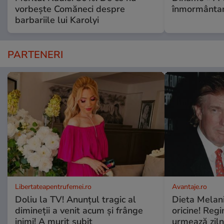
vorbește Comăneci despre
înmormântar
barbariile lui Karolyi
PARTENERI
Libertateapentrufemei.ro
Avantaje.ro
Doliu la TV! Anunțul tragic al
Dieta Melan
dimineții a venit acum și frânge
oricine! Regi
inimi! A murit subit
urmează zilni