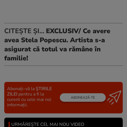
CITEȘTE ȘI…
EXCLUSIV/ Ce avere
avea Stela Popescu. Artista s-a
asigurat că totul va rămâne în
familie!
Abonați-vă la
ȘTIRILE
ZILEI
pentru a fi la
ABONEAZĂ-TE
curent cu cele mai noi
informații.
URMĂREȘTE CEL MAI NOU VIDEO