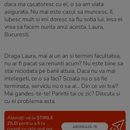
daca ma casatoresc cu el, o sa am viata
asigurata. Nu mai este cazul sa muncesc. Il
iubesc mult si imi doresc sa fiu sotia lui, insa el
vrea sa facem nunta anul acesta. Laura,
Bucuresti.
Draga Laura, mai ai un an si termini facultatea,
nu ar fi pacat sa renunti acum? Nu este bine sa
stai niciodata pe banii altuia. Daca nu va mai
intelegeti, ce o sa faci? Scoala nu o sa fie
terminata, serviciu nu o sa ai… Din ce vei trai?
Mai gandes-te-te! Parintii tai ce zic? Discuta si
cu ei problema asta.
Abonați-vă la
ȘTIRILE
ZILEI
pentru a fi la
ABONEAZĂ-TE
curent cu cele mai noi