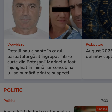
Wowbiz.ro
Redactia.ro
Detalii halucinante în cazul
August 2026
bărbatului găsit îngropat într-o
definitiv cup
curte din Botoșani! Marinel a fost
înjunghiat în inimă, iar concubina
lui se numără printre suspecți
POLITIC
Politică
17:00
Analiză
Peste 900 de foști parlamentari