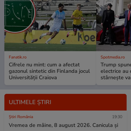
Fanatik.ro
Spotmedia.ro
Cifrele nu mint: cum a afectat
Trump spune 
gazonul sintetic din Finlanda jocul
electrice au 
Universității Craiova
stârnește val
ULTIMELE ȘTIRI
Știri România
19:30
Vremea de mâine, 8 august 2026. Canicula și