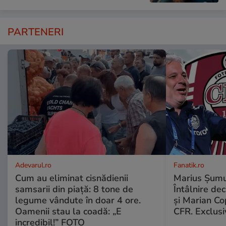
PARTENERI
Adevarul.ro
Fanatik.ro
Cum au eliminat cisnădienii
Marius Şumud
samsarii din piață: 8 tone de
Întâlnire de
legume vândute în doar 4 ore.
şi Marian Co
Oamenii stau la coadă: „E
CFR. Exclusi
incredibil!” FOTO