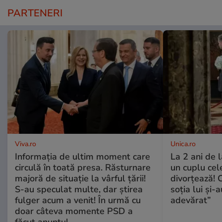
PARTENERI
Viva.ro
Unica.ro
Informația de ultim moment care
La 2 ani de 
circulă în toată presa. Răsturnare
un cuplu ce
majoră de situație la vârful țării!
divorțează! C
S-au speculat multe, dar știrea
soția lui și-
fulger acum a venit! În urmă cu
adevărat”
doar câteva momente PSD a