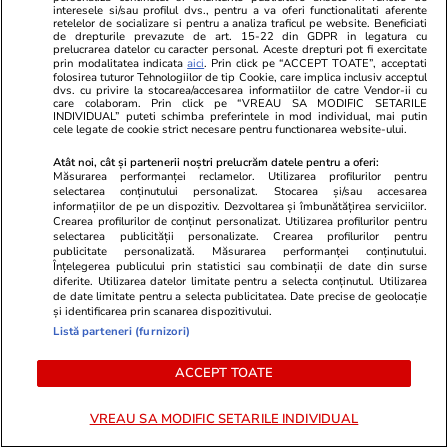
interesele si/sau profilul dvs., pentru a va oferi functionalitati aferente
retelelor de socializare si pentru a analiza traficul pe website. Beneficiati
de drepturile prevazute de art. 15-22 din GDPR in legatura cu
prelucrarea datelor cu caracter personal. Aceste drepturi pot fi exercitate
Știri România
17:56
prin modalitatea indicata
aici
. Prin click pe “ACCEPT TOATE”, acceptati
folosirea tuturor Tehnologiilor de tip Cookie, care implica inclusiv acceptul
Noi reguli la graniță pentru
dvs. cu privire la stocarea/accesarea informatiilor de catre Vendor-ii cu
care colaboram. Prin click pe “VREAU SA MODIFIC SETARILE
români. ANAF și Autoritatea
INDIVIDUAL” puteti schimba preferintele in mod individual, mai putin
cele legate de cookie strict necesare pentru functionarea website-ului.
Vamală vor să impună o limită
Atât noi, cât și partenerii noștri prelucrăm datele pentru a oferi:
de 40 de pachete de țigări la
Măsurarea performanței reclamelor. Utilizarea profilurilor pentru
fiecare 40 de zile
selectarea conținutului personalizat. Stocarea și/sau accesarea
informațiilor de pe un dispozitiv. Dezvoltarea și îmbunătățirea serviciilor.
Crearea profilurilor de conținut personalizat. Utilizarea profilurilor pentru
selectarea publicității personalizate. Crearea profilurilor pentru
publicitate personalizată. Măsurarea performanței conținutului.
Opinii
11:00
Înțelegerea publicului prin statistici sau combinații de date din surse
diferite. Utilizarea datelor limitate pentru a selecta conținutul. Utilizarea
de date limitate pentru a selecta publicitatea. Date precise de geolocație
și identificarea prin scanarea dispozitivului.
De ce nu stingem lumina când
Listă parteneri (furnizori)
ne zice Bolojan. Criza Dunării e
doar un avertisment
ACCEPT TOATE
VREAU SA MODIFIC SETARILE INDIVIDUAL