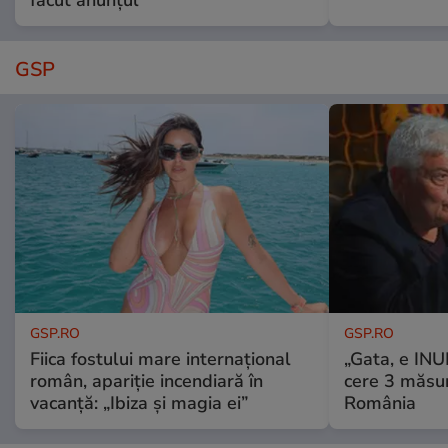
făcut anunțul
GSP
GSP.RO
GSP.RO
Fiica fostului mare internațional
„Gata, e IN
român, apariție incendiară în
cere 3 măsu
vacanță: „Ibiza și magia ei”
România