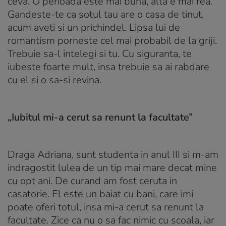
ceva. O perioada este mai buna, alta e mai rea.
Gandeste-te ca sotul tau are o casa de tinut,
acum aveti si un prichindel. Lipsa lui de
romantism porneste cel mai probabil de la griji.
Trebuie sa-l intelegi si tu. Cu siguranta, te
iubeste foarte mult, insa trebuie sa ai rabdare
cu el si o sa-si revina.
„Iubitul mi-a cerut sa renunt la facultate”
Draga Adriana, sunt studenta in anul III si m-am
indragostit lulea de un tip mai mare decat mine
cu opt ani. De curand am fost ceruta in
casatorie. El este un baiat cu bani, care imi
poate oferi totul, insa mi-a cerut sa renunt la
facultate. Zice ca nu o sa fac nimic cu scoala, iar