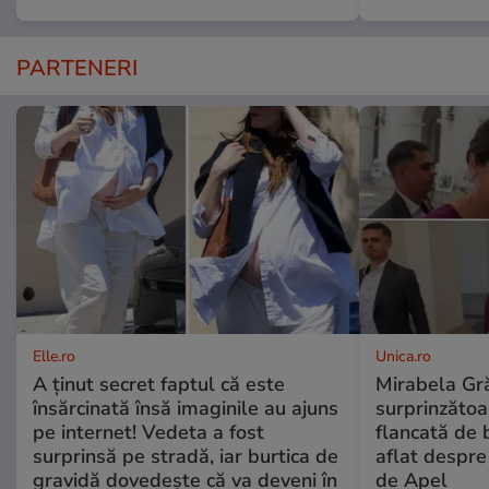
PARTENERI
Elle.ro
Unica.ro
A ținut secret faptul că este
Mirabela Gră
însărcinată însă imaginile au ajuns
surprinzătoar
pe internet! Vedeta a fost
flancată de 
surprinsă pe stradă, iar burtica de
aflat despre
gravidă dovedește că va deveni în
de Apel