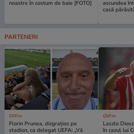
noastre în costum de baie [FOTO]
ascundea înt
casă părăsit
PARTENERI
GSP.ro
GSP.ro
Florin Prunea, dizgrațios pe
Laszlo Diosz
stadion, ca delegat UEFA: „Vă
în cazul lui 