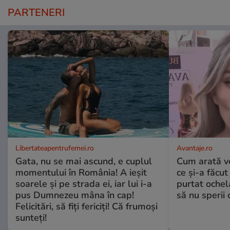
PARTENERI
Libertateapentrufemei.ro
Avantaje.ro
Gata, nu se mai ascund, e cuplul
Cum arată v
momentului în România! A ieșit
ce și-a făcut
soarele și pe strada ei, iar lui i-a
purtat ochel
pus Dumnezeu mâna în cap!
să nu sperii c
Felicitări, să fiți fericiți! Că frumoși
sunteți!