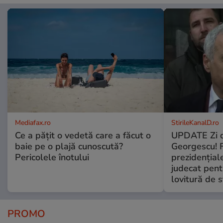
Mediafax.ro
StirileKanalD.ro
Ce a pățit o vedetă care a făcut o
UPDATE Zi d
baie pe o plajă cunoscută?
Georgescu! F
Pericolele înotului
prezidențiale
judecat pent
lovitură de s
PROMO