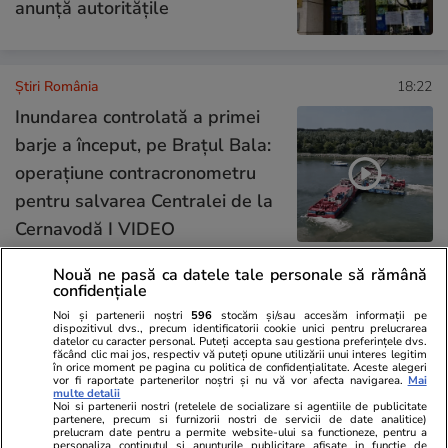
anunță autoritățile
Știri România
18:22
Inundarea controlată a primei
barje a început, pe Brațul Bala:
operațiune contracronometru
pentru salvarea Centralei de la
Cernavodă I VIDEO
Nouă ne pasă ca datele tale personale să rămână
confidențiale
Știri România
18:15
Noi și partenerii noștri
596
stocăm și/sau accesăm informații pe
dispozitivul dvs., precum identificatorii cookie unici pentru prelucrarea
datelor cu caracter personal. Puteți accepta sau gestiona preferințele dvs.
Cod roșu de ploi torențiale și
făcând clic mai jos, respectiv vă puteți opune utilizării unui interes legitim
în orice moment pe pagina cu politica de confidențialitate. Aceste alegeri
furtuni. Lista localităților vizate
vor fi raportate partenerilor noștri și nu vă vor afecta navigarea.
Mai
multe detalii
de fenomene meteo extreme
Noi si partenerii nostri (retelele de socializare si agentiile de publicitate
partenere, precum si furnizorii nostri de servicii de date analitice)
prelucram date pentru a permite website-ului sa functioneze, pentru a
personaliza continutul si anunturile publicitare afisate in functie de