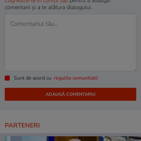
Loghează-te în contul tău
pentru a adăuga
comentarii și a te alătura dialogului.
Sunt de acord cu
regulile comunitatii
PARTENERI