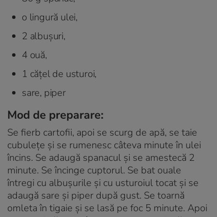
o lingură ulei,
2 albuşuri,
4 ouă,
1 căţel de usturoi,
sare, piper
Mod de preparare:
Se fierb cartofii, apoi se scurg de apă, se taie
cubuleţe şi se rumenesc câteva minute în ulei
încins. Se adaugă spanacul şi se amestecă 2
minute. Se încinge cuptorul. Se bat ouale
întregi cu albuşurile şi cu usturoiul tocat şi se
adaugă sare şi piper după gust. Se toarnă
omleta în tigaie şi se lasă pe foc 5 minute. Apoi