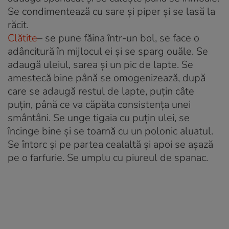
Se condimentează cu sare şi piper şi se lasă la
răcit.
Clătite
– se pune făina într-un bol, se face o
adâncitură în mijlocul ei şi se sparg ouăle. Se
adaugă uleiul, sarea şi un pic de lapte. Se
amestecă bine până se omogenizează, după
care se adaugă restul de lapte, puţin câte
puţin, până ce va căpăta consistenţa unei
smântâni. Se unge tigaia cu puţin ulei, se
încinge bine şi se toarnă cu un polonic aluatul.
Se întorc şi pe partea cealaltă şi apoi se aşază
pe o farfurie. Se umplu cu piureul de spanac.