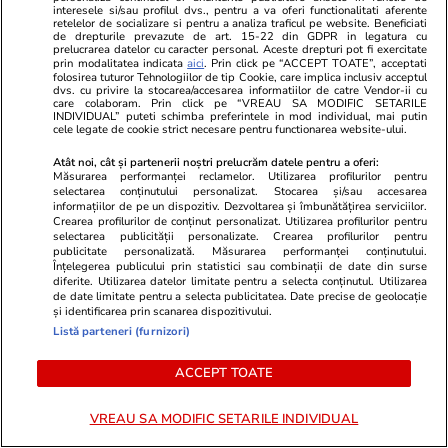
interesele si/sau profilul dvs., pentru a va oferi functionalitati aferente
retelelor de socializare si pentru a analiza traficul pe website. Beneficiati
de drepturile prevazute de art. 15-22 din GDPR in legatura cu
prelucrarea datelor cu caracter personal. Aceste drepturi pot fi exercitate
PARTENERI
prin modalitatea indicata
aici
. Prin click pe “ACCEPT TOATE”, acceptati
folosirea tuturor Tehnologiilor de tip Cookie, care implica inclusiv acceptul
dvs. cu privire la stocarea/accesarea informatiilor de catre Vendor-ii cu
care colaboram. Prin click pe “VREAU SA MODIFIC SETARILE
INDIVIDUAL” puteti schimba preferintele in mod individual, mai putin
cele legate de cookie strict necesare pentru functionarea website-ului.
Atât noi, cât și partenerii noștri prelucrăm datele pentru a oferi:
Măsurarea performanței reclamelor. Utilizarea profilurilor pentru
selectarea conținutului personalizat. Stocarea și/sau accesarea
informațiilor de pe un dispozitiv. Dezvoltarea și îmbunătățirea serviciilor.
Crearea profilurilor de conținut personalizat. Utilizarea profilurilor pentru
selectarea publicității personalizate. Crearea profilurilor pentru
publicitate personalizată. Măsurarea performanței conținutului.
Înțelegerea publicului prin statistici sau combinații de date din surse
diferite. Utilizarea datelor limitate pentru a selecta conținutul. Utilizarea
de date limitate pentru a selecta publicitatea. Date precise de geolocație
și identificarea prin scanarea dispozitivului.
Libertateapentrufemei.ro
Avantaje.ro
Listă parteneri (furnizori)
Gata, e oficial! Ce salariu are
Îl știi pe ur
Mirabela Grădinaru, dar asta nu e
piciorul unui
ACCEPT TOATE
tot! Surpriza uriașă din declarația
pentru femei
de avere! Da, scrie negru pe alb!
căsătorit ime
VREAU SA MODIFIC SETARILE INDIVIDUAL
O cheamă…
amorezat-lul