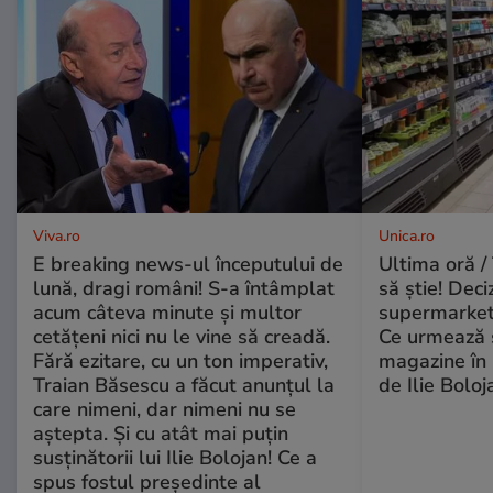
Viva.ro
Unica.ro
E breaking news-ul începutului de
Ultima oră / 
lună, dragi români! S-a întâmplat
să știe! Deci
acum câteva minute și multor
supermarketu
cetățeni nici nu le vine să creadă.
Ce urmează s
Fără ezitare, cu un ton imperativ,
magazine în 
Traian Băsescu a făcut anunțul la
de Ilie Boloj
care nimeni, dar nimeni nu se
aștepta. Și cu atât mai puțin
susținătorii lui Ilie Bolojan! Ce a
spus fostul președinte al