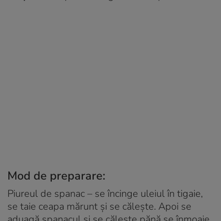
Mod de preparare:
Piureul de spanac – se încinge uleiul în tigaie,
se taie ceapa mărunt şi se căleşte. Apoi se
aduagă spanacul şi se căleşte pănă se înmoaie.