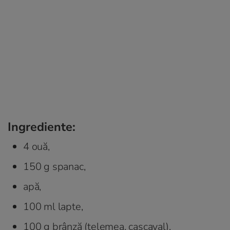
Ingrediente:
4 ouă,
150 g spanac,
apă,
100 ml lapte,
100 g brânză (telemea, cașcaval),