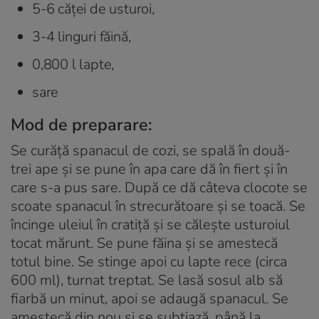
5-6 căţei de usturoi,
3-4 linguri făină,
0,800 l lapte,
sare
Mod de preparare:
Se curăţă spanacul de cozi, se spală în două-
trei ape şi se pune în apa care dă în fiert şi în
care s-a pus sare. După ce dă câteva clocote se
scoate spanacul în strecurătoare şi se toacă. Se
încinge uleiul în cratiţă şi se căleşte usturoiul
tocat mărunt. Se pune făina şi se amestecă
totul bine. Se stinge apoi cu lapte rece (circa
600 ml), turnat treptat. Se lasă sosul alb să
fiarbă un minut, apoi se adaugă spanacul. Se
amestecă din nou şi se subţiază, până la