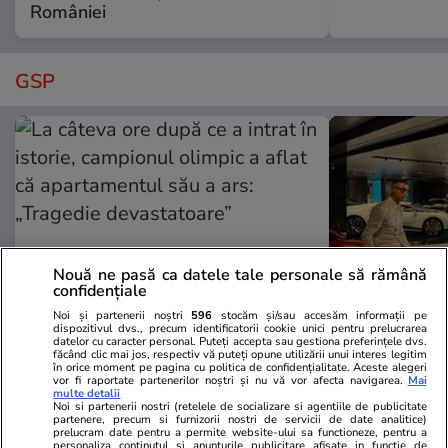
României
GSP
Nouă ne pasă ca datele tale personale să rămână
confidențiale
Noi și partenerii noștri
596
stocăm și/sau accesăm informații pe
dispozitivul dvs., precum identificatorii cookie unici pentru prelucrarea
datelor cu caracter personal. Puteți accepta sau gestiona preferințele dvs.
GSP.RO
GSP.RO
făcând clic mai jos, respectiv vă puteți opune utilizării unui interes legitim
La câteva ore după ce a intrat în
„Jucăriile me
în orice moment pe pagina cu politica de confidențialitate. Aceste alegeri
vor fi raportate partenerilor noștri și nu vă vor afecta navigarea.
Mai
istorie, campionul olimpic a aflat
Ronaldo și-a
multe detalii
Noi si partenerii nostri (retelele de socializare si agentiile de publicitate
că apartamentul său a ars:
25 de milioa
partenere, precum si furnizorii nostri de servicii de date analitice)
prelucram date pentru a permite website-ului sa functioneze, pentru a
„Tragedie devastatoare”
personaliza continutul si anunturile publicitare afisate in functie de