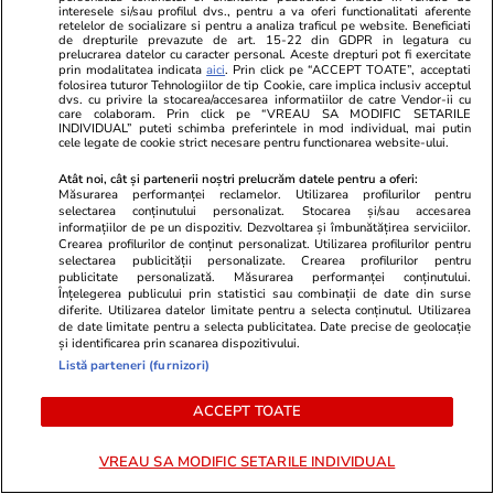
interesele si/sau profilul dvs., pentru a va oferi functionalitati aferente
nu arată decât că așa-zisa noastră elită intelectuală,
retelelor de socializare si pentru a analiza traficul pe website. Beneficiati
de drepturile prevazute de art. 15-22 din GDPR in legatura cu
politică, economică etc. este complet ruptă de
prelucrarea datelor cu caracter personal. Aceste drepturi pot fi exercitate
realitate, nu mai are nici o legătură cu felul în care
prin modalitatea indicata
aici
. Prin click pe “ACCEPT TOATE”, acceptati
folosirea tuturor Tehnologiilor de tip Cookie, care implica inclusiv acceptul
trăiește o foarte mare parte a populației țării și nici
dvs. cu privire la stocarea/accesarea informatiilor de catre Vendor-ii cu
nu vrea să știe nimic de ei și de soarta lor, vrea doar
care colaboram. Prin click pe “VREAU SA MODIFIC SETARILE
INDIVIDUAL” puteti schimba preferintele in mod individual, mai putin
ca respectivii să voteze cum trebuie, să nu le strice
cele legate de cookie strict necesare pentru functionarea website-ului.
lor planurile de viitor, că o să-i doară și pe ei. I-o
Atât noi, cât și partenerii noștri prelucrăm datele pentru a oferi:
durea, dragilor, dar nu așa de tare ca pe voi. Iar
Măsurarea performanței reclamelor. Utilizarea profilurilor pentru
oamenii ăștia sunt de mult obișnuiți să-i doară și
selectarea conținutului personalizat. Stocarea și/sau accesarea
informațiilor de pe un dispozitiv. Dezvoltarea și îmbunătățirea serviciilor.
nu vor altceva decât să dea foc șandramalei, că nu e
Crearea profilurilor de conținut personalizat. Utilizarea profilurilor pentru
bună de nimic.
selectarea publicității personalizate. Crearea profilurilor pentru
publicitate personalizată. Măsurarea performanței conținutului.
Înțelegerea publicului prin statistici sau combinații de date din surse
2
2
0
diferite. Utilizarea datelor limitate pentru a selecta conținutul. Utilizarea
de date limitate pentru a selecta publicitatea. Date precise de geolocație
și identificarea prin scanarea dispozitivului.
Vasil25
17.05.2025, 14:41
Listă parteneri (furnizori)
Aproape ca te cred ... aproape ...
ACCEPT TOATE
2
3
0
VREAU SA MODIFIC SETARILE INDIVIDUAL
VEZI TOATE COMENTARIILE (4)