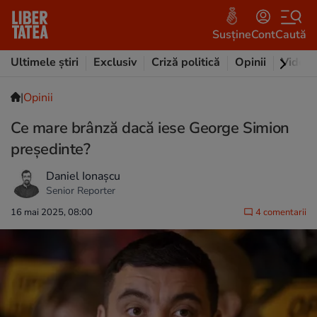
Susține
Cont
Caută
Ultimele știri
Exclusiv
Criză politică
Opinii
Video
|
Opinii
Ce mare brânză dacă iese George Simion
președinte?
Daniel Ionașcu
Senior Reporter
16 mai 2025, 08:00
4 comentarii