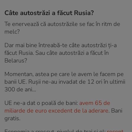
Câte autostrăzi a făcut Rusia?
Te enervează că autostrăzile se fac în ritm de
melc?
Dar mai bine întreabă-te câte autostrăzi ți-a
făcut Rusia. Sau câte autostrăzi a făcut în
Belarus?
Momentan, astea pe care le avem le facem pe
banii UE. Rușii ne-au invadat de 12 ori în ultimii
300 de ani…
UE ne-a dat o poală de bani:
avem 65 de
miliarde de euro excedent de la aderare
. Bani
gratis.
Economia a crescut, nivelul de trai și el:
recent