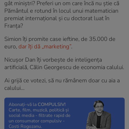
gât miniștri? Preferi un om care încă nu știe că
Pământul e rotund în locul unui matematician
premiat internațional și cu doctorat luat în
Franța?
Simion îți promite case ieftine, de 35.000 de
euro,
dar îți dă „marketing”
.
Nicușor Dan îți vorbește de inteligența
artificială, Călin Georgescu de economia calului.
Ai grijă ce votezi, să nu rămânem doar cu aia a
calului…
Abonați-vă la
COMPULSIV!
Carte, film, muzică, politică și
social media - filtrate rapid de
un consumator compulsiv -
Costi Rogozanu.