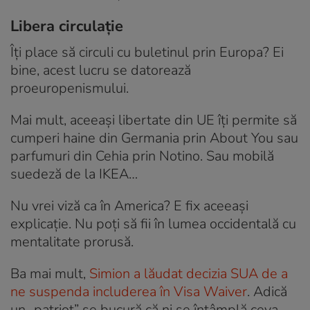
Libera circulație
Îți place să circuli cu buletinul prin Europa? Ei
bine, acest lucru se datorează
proeuropenismului.
Mai mult, aceeași libertate din UE îți permite să
cumperi haine din Germania prin About You sau
parfumuri din Cehia prin Notino. Sau mobilă
suedeză de la IKEA…
Nu vrei viză ca în America? E fix aceeași
explicație. Nu poți să fii în lumea occidentală cu
mentalitate prorusă.
Ba mai mult,
Simion a lăudat decizia SUA de a
ne suspenda includerea în Visa Waiver
. Adică
un „patriot” se bucură că ni se întâmplă ceva