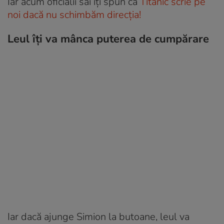
Iar acum oficialii săi îți spun că
Titanic scrie pe
noi dacă nu schimbăm direcția!
Leul îți va mânca puterea de cumpărare
Iar dacă ajunge Simion la butoane, leul va