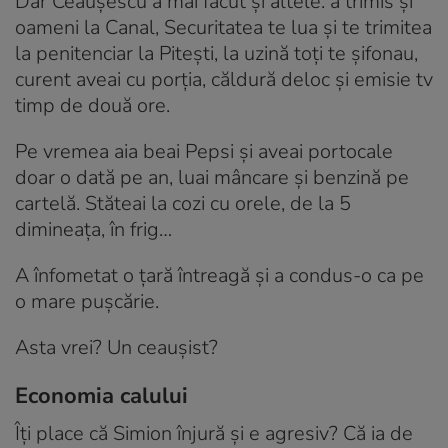
Dar Ceaușescu a mai făcut și altele: a trimis și
oameni la Canal, Securitatea te lua și te trimitea
la penitenciar la Pitești, la uzină toți te șifonau,
curent aveai cu porția, căldură deloc și emisie tv
timp de două ore.
Pe vremea aia beai Pepsi și aveai portocale
doar o dată pe an, luai mâncare și benzină pe
cartelă. Stăteai la cozi cu orele, de la 5
dimineața, în frig…
A înfometat o țară întreagă și a condus-o ca pe
o mare pușcărie.
Asta vrei? Un ceaușist?
Economia calului
Îți place că Simion înjură și e agresiv? Că ia de