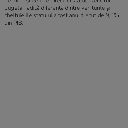
pe mine și pe tine direct, ci statul. Deficitul
bugetar, adică diferența dintre veniturile și
cheltuielile statului a fost anul trecut de 9,3%
din PIB.