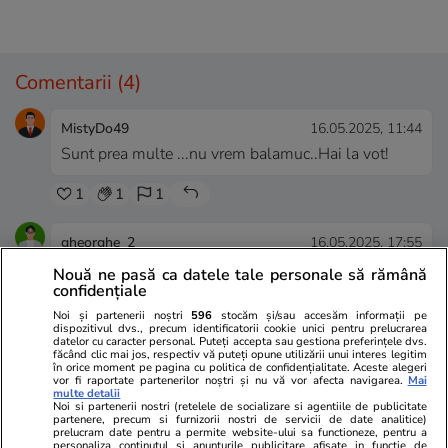
Comentarii
(4)
MistyDo49
16.05.2025, 11:44
Sunt prea multe ...nu vrem balamuc..Hai la vot!
1
1
1
gheorghe_2
16.05.2025, 17:55
Văd că oamenii din USR chiar iau în serios
Nouă ne pasă ca datele tale personale să rămână
programul de convingere clocit de Voiculescu, deși
confidențiale
li s-a explicat, în paginile aceluiași ziar, că este o
Noi și partenerii noștri
596
stocăm și/sau accesăm informații pe
dispozitivul dvs., precum identificatorii cookie unici pentru prelucrarea
tâmpenie. Aș vrea să văd și eu cum explică autorul
datelor cu caracter personal. Puteți accepta sau gestiona preferințele dvs.
articolului de mai sus votanților lui Simion din
făcând clic mai jos, respectiv vă puteți opune utilizării unui interes legitim
în orice moment pe pagina cu politica de confidențialitate. Aceste alegeri
Zimnicea că n-o să-și mai poată face concediile în
vor fi raportate partenerilor noștri și nu vă vor afecta navigarea.
Mai
multe detalii
Grecia și iese întreg din orășelul ăla. Sau foștilor
Noi si partenerii nostri (retelele de socializare si agentiile de publicitate
mineri, că n-o să-și mai poată lua țoale de pe
partenere, precum si furnizorii nostri de servicii de date analitice)
prelucram date pentru a permite website-ului sa functioneze, pentru a
About You. Toate așa-zisele argumente de mai sus
personaliza continutul si anunturile publicitare afisate in functie de