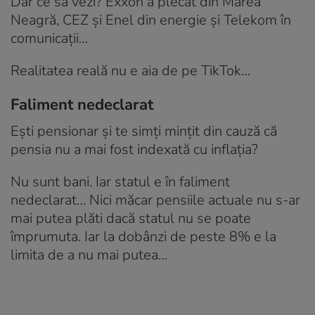
Dar ce să vezi? Exxon a plecat din Marea
Neagră, CEZ și Enel din energie și Telekom în
comunicații…
Realitatea reală nu e aia de pe TikTok…
Faliment nedeclarat
Ești pensionar și te simți mințit din cauză că
pensia nu a mai fost indexată cu inflația?
Nu sunt bani. Iar statul e în faliment
nedeclarat… Nici măcar pensiile actuale nu s-ar
mai putea plăti dacă statul nu se poate
împrumuta. Iar la dobânzi de peste 8% e la
limita de a nu mai putea…