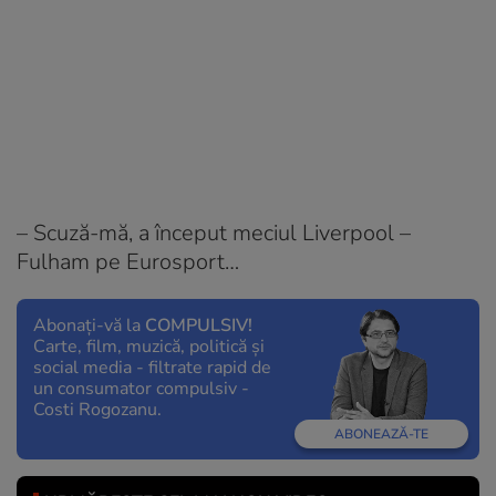
– Scuză-mă, a început meciul Liverpool –
Fulham pe
Eurosport
…
Abonați-vă la
COMPULSIV!
Carte, film, muzică, politică și
social media - filtrate rapid de
un consumator compulsiv -
Costi Rogozanu.
ABONEAZĂ-TE