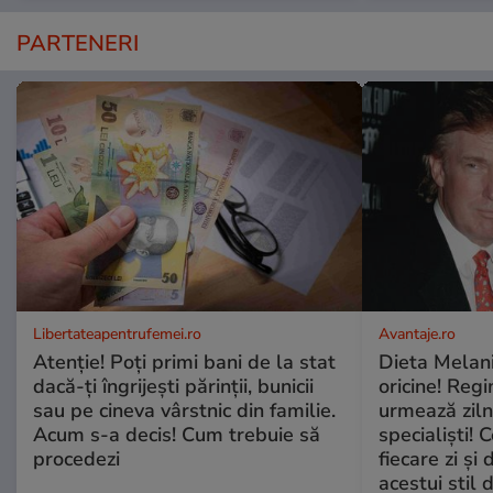
PARTENERI
Libertateapentrufemei.ro
Avantaje.ro
Atenție! Poți primi bani de la stat
Dieta Melan
dacă-ți îngrijești părinții, bunicii
oricine! Regi
sau pe cineva vârstnic din familie.
urmează zilni
Acum s-a decis! Cum trebuie să
specialiști! 
procedezi
fiecare zi și 
acestui stil 