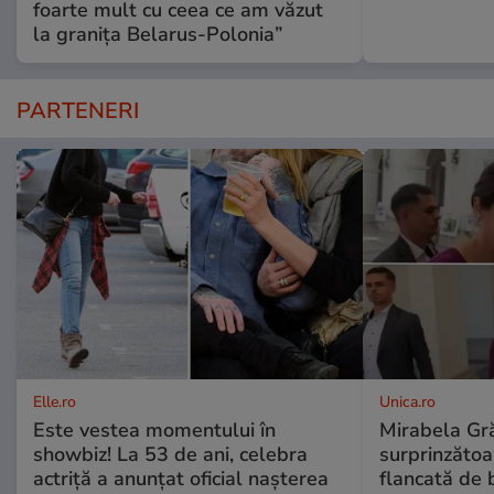
foarte mult cu ceea ce am văzut
la granița Belarus-Polonia”
PARTENERI
Elle.ro
Unica.ro
Este vestea momentului în
Mirabela Gră
showbiz! La 53 de ani, celebra
surprinzătoar
actriță a anunțat oficial nașterea
flancată de 