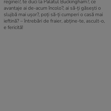
reginei?, te duci la Palatul Buckingham?, ce
avantaje ai de-acum încolo?, ai să-ți găsești o
slujbă mai ușor?, poți să-ți cumperi o casă mai
ieftină? – întrebări de fraier, abține-te, ascult-o,
e fericită!