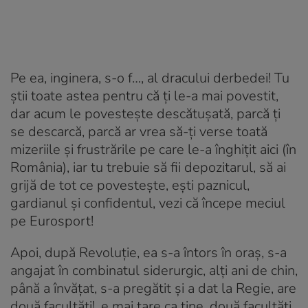
Pe ea, inginera, s-o f…, al dracului derbedei! Tu
știi toate astea pentru că ți le-a mai povestit,
dar acum le povestește descătușată, parcă ți
se descarcă, parcă ar vrea să-ți verse toată
mizeriile și frustrările pe care le-a înghițit aici (în
România), iar tu trebuie să fii depozitarul, să ai
grijă de tot ce povestește, ești paznicul,
gardianul și confidentul, vezi că începe meciul
pe
Eurosport
!
Apoi, după Revoluție, ea s-a întors în oraș, s-a
angajat în combinatul siderurgic, alți ani de chin,
până a învățat, s-a pregătit și a dat la Regie, are
două facultăți!, e mai tare ca tine, două facultăți