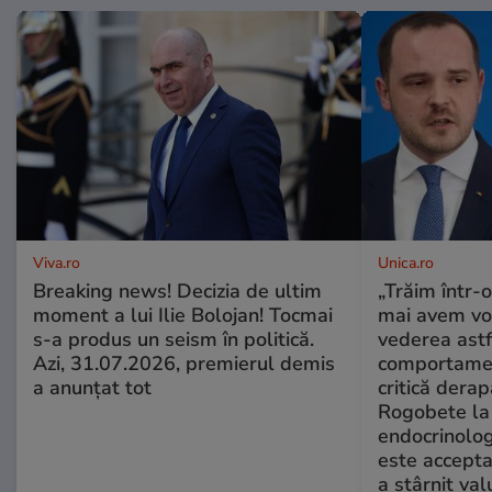
Viva.ro
Unica.ro
Breaking news! Decizia de ultim
„Trăim într-
moment a lui Ilie Bolojan! Tocmai
mai avem vo
s-a produs un seism în politică.
vederea astf
Azi, 31.07.2026, premierul demis
comportamen
a anunțat tot
critică derap
Rogobete la
endocrinolog
este accepta
a stârnit valu