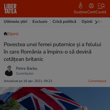
Susține
Cont
Caută
Ultimele știri
Exclusiv
Criză politică
Opinii
Intervi
|
Opinii
Povestea unei femei puternice și a felului
în care România a împins-o să devină
cetățean britanic
Petre Barbu
Contributor
Actualizat pe 16 apr. 2021, 09:22
Comentează