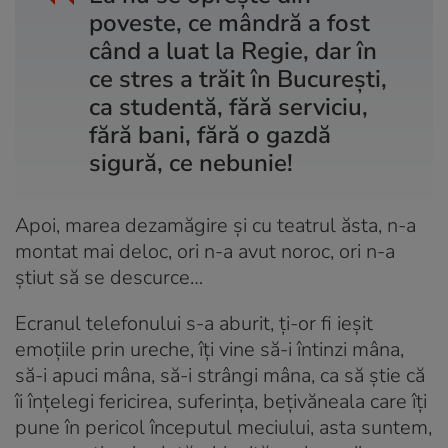
poveste, ce mândră a fost
când a luat la Regie, dar în
ce stres a trăit în București,
ca studentă, fără serviciu,
fără bani, fără o gazdă
sigură, ce nebunie!
Apoi, marea dezamăgire și cu teatrul ăsta, n-a
montat mai deloc, ori n-a avut noroc, ori n-a
știut să se descurce…
Ecranul telefonului s-a aburit, ți-or fi ieșit
emoțiile prin ureche, îți vine să-i întinzi mâna,
să-i apuci mâna, să-i strângi mâna, ca să știe că
îi înțelegi fericirea, suferința, bețivăneala care îți
pune în pericol începutul meciului, asta suntem,