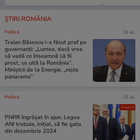
ȘTIRI ROMÂNIA
Politică
31 iul.
Traian Băsescu i-a făcut praf pe
guvernanți: „Lumea, dacă vrea
să vadă ce înseamnă să fii
prost, se uită la România”.
Miniștrii de la Energie, „niște
panarame”
Politică
31 iul.
Analiză
PNRR îngrășat în ajun. Legea
ANI trebuia, inițial, să fie gata
din decembrie 2024