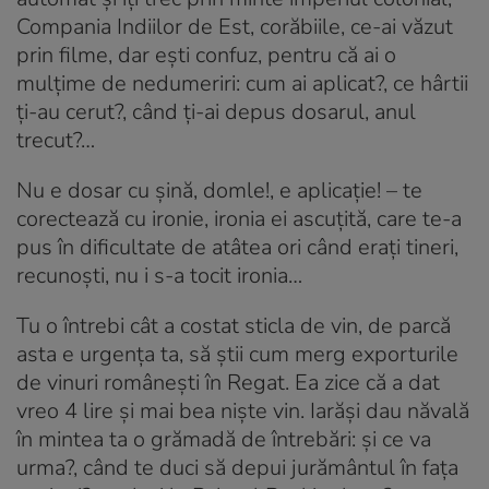
Compania Indiilor de Est, corăbiile, ce-ai văzut
prin filme, dar ești confuz, pentru că ai o
mulțime de nedumeriri: cum ai aplicat?, ce hârtii
ți-au cerut?, când ți-ai depus dosarul, anul
trecut?…
Nu e dosar cu șină, domle!, e aplicație! – te
corectează cu ironie, ironia ei ascuțită, care te-a
pus în dificultate de atâtea ori când erați tineri,
recunoști, nu i s-a tocit ironia…
Tu o întrebi cât a costat sticla de vin, de parcă
asta e urgența ta, să știi cum merg exporturile
de vinuri românești în Regat. Ea zice că a dat
vreo 4 lire și mai bea niște vin. Iarăși dau năvală
în mintea ta o grămadă de întrebări: și ce va
urma?, când te duci să depui jurământul în fața