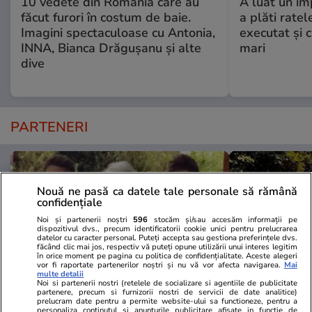
10 vedete din România care au
A luat un îm
făcut furori în costum de baie.
a plăti ratel
Imagini spectaculoase cu Antonia,
executat şi c
INNA, Bianca Drăgușanu și alte
mari
dive
PARTENERI
Nouă ne pasă ca datele tale personale să rămână
confidențiale
Noi și partenerii noștri
596
stocăm și/sau accesăm informații pe
dispozitivul dvs., precum identificatorii cookie unici pentru prelucrarea
datelor cu caracter personal. Puteți accepta sau gestiona preferințele dvs.
făcând clic mai jos, respectiv vă puteți opune utilizării unui interes legitim
în orice moment pe pagina cu politica de confidențialitate. Aceste alegeri
vor fi raportate partenerilor noștri și nu vă vor afecta navigarea.
Mai
multe detalii
Noi si partenerii nostri (retelele de socializare si agentiile de publicitate
partenere, precum si furnizorii nostri de servicii de date analitice)
prelucram date pentru a permite website-ului sa functioneze, pentru a
GSP.ro
GSP.ro
personaliza continutul si anunturile publicitare afisate in functie de