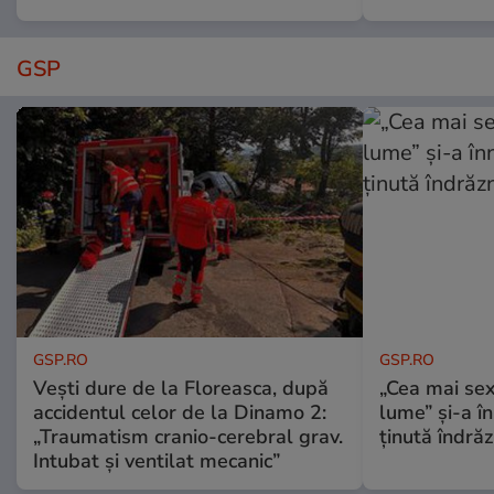
GSP
GSP.RO
GSP.RO
Vești dure de la Floreasca, după
„Cea mai sex
accidentul celor de la Dinamo 2:
lume” și-a în
„Traumatism cranio-cerebral grav.
ținută îndră
Intubat și ventilat mecanic”