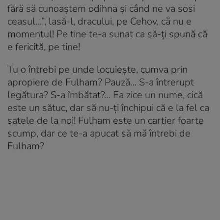
fără să cunoaștem odihna și când ne va sosi
ceasul…”, lasă-l, dracului, pe Cehov, că nu e
momentul! Pe tine te-a sunat ca să-ți spună că
e fericită, pe tine!
Tu o întrebi pe unde locuiește, cumva prin
apropiere de Fulham? Pauză… S-a întrerupt
legătura? S-a îmbătat?… Ea zice un nume, cică
este un sătuc, dar să nu-ți închipui că e la fel ca
satele de la noi! Fulham este un cartier foarte
scump, dar ce te-a apucat să mă întrebi de
Fulham?