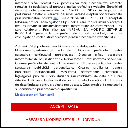
interesele si/sau profilul dvs., pentru a va oferi functionalitati aferente
A murit Spiridon, tatăl lui Adrian
Titi Aur con
retelelor de socializare si pentru a analiza traficul pe website. Beneficiati
de drepturile prevazute de art. 15-22 din GDPR in legatura cu
Mutu » Fan Știința, părinte
în accidentul
prelucrarea datelor cu caracter personal. Aceste drepturi pot fi exercitate
prin modalitatea indicata
aici
. Prin click pe “ACCEPT TOATE”, acceptati
exigent + Pasiunea transmisă
echipa a dou
folosirea tuturor Tehnologiilor de tip Cookie, care implica inclusiv acceptul
printr-o pereche de jambiere
vorba de vâr
dvs. cu privire la stocarea/accesarea informatiilor de catre Vendor-ii cu
care colaboram. Prin click pe “VREAU SA MODIFIC SETARILE
Adevărații a
INDIVIDUAL” puteti schimba preferintele in mod individual, mai putin
cele legate de cookie strict necesare pentru functionarea website-ului.
acolo”
Atât noi, cât și partenerii noștri prelucrăm datele pentru a oferi:
Măsurarea performanței reclamelor. Utilizarea profilurilor pentru
selectarea conținutului personalizat. Stocarea și/sau accesarea
informațiilor de pe un dispozitiv. Dezvoltarea și îmbunătățirea serviciilor.
Crearea profilurilor de conținut personalizat. Utilizarea profilurilor pentru
selectarea publicității personalizate. Crearea profilurilor pentru
publicitate personalizată. Măsurarea performanței conținutului.
Înțelegerea publicului prin statistici sau combinații de date din surse
diferite. Utilizarea datelor limitate pentru a selecta conținutul. Utilizarea
de date limitate pentru a selecta publicitatea. Date precise de geolocație
și identificarea prin scanarea dispozitivului.
Listă parteneri (furnizori)
ACCEPT TOATE
VREAU SA MODIFIC SETARILE INDIVIDUAL