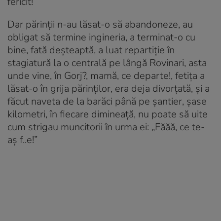
fericit!
Dar părinții n-au lăsat-o să abandoneze, au
obligat să termine ingineria, a terminat-o cu
bine, fată deșteaptă, a luat repartiție în
stagiatură la o centrală pe lângă Rovinari, asta
unde vine, în Gorj?, mamă, ce departe!, fetița a
lăsat-o în grija părinților, era deja divorțată, și a
făcut naveta de la barăci până pe șantier, șase
kilometri, în fiecare dimineață, nu poate să uite
cum strigau muncitorii în urma ei: „Făăă, ce te-
aș f..e!”