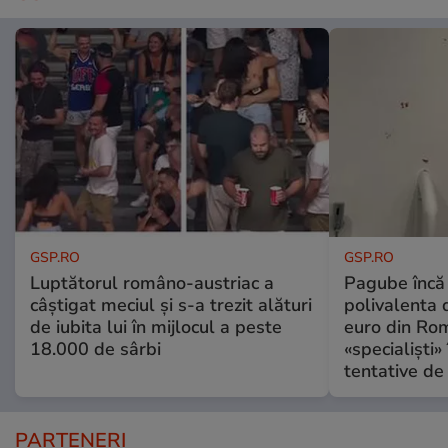
GSP.RO
GSP.RO
Luptătorul româno-austriac a
Pagube încă 
câștigat meciul și s-a trezit alături
polivalenta 
de iubita lui în mijlocul a peste
euro din Rom
18.000 de sârbi
«specialiști»
tentative de 
PARTENERI