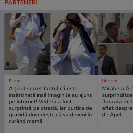
PARTENERI
Elle.ro
Unica.ro
A ținut secret faptul că este
Mirabela Gră
însărcinată însă imaginile au ajuns
surprinzătoar
pe internet! Vedeta a fost
flancată de 
surprinsă pe stradă, iar burtica de
aflat despre
gravidă dovedește că va deveni în
de Apel
curând mamă