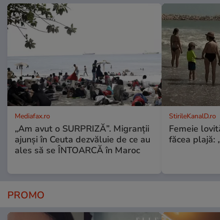
Mediafax.ro
StirileKanalD.ro
„Am avut o SURPRIZĂ”. Migranții
Femeie lovit
ajunși în Ceuta dezvăluie de ce au
făcea plajă: „
ales să se ÎNTOARCĂ în Maroc
PROMO