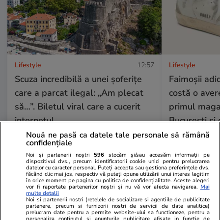
Lifestyle
12:57
Lifestyle
Scuza incredibilă a unei șoferițe
Faimoșii adi
care a parcat ilegal: „Am plecat
costă o aver
să…”. Biletul viral care a cucerit
primul magaz
internetul
București și 
Nouă ne pasă ca datele tale personale să rămână
confidențiale
Noi și partenerii noștri
596
stocăm și/sau accesăm informații pe
dispozitivul dvs., precum identificatorii cookie unici pentru prelucrarea
datelor cu caracter personal. Puteți accepta sau gestiona preferințele dvs.
Lifestyle
01 aug.
făcând clic mai jos, respectiv vă puteți opune utilizării unui interes legitim
în orice moment pe pagina cu politica de confidențialitate. Aceste alegeri
vor fi raportate partenerilor noștri și nu vă vor afecta navigarea.
Mai
multe detalii
Cum se face cafeaua la presa
Noi si partenerii nostri (retelele de socializare si agentiile de publicitate
partenere, precum si furnizorii nostri de servicii de date analitice)
prelucram date pentru a permite website-ului sa functioneze, pentru a
franceză – cum funcționează și
personaliza continutul si anunturile publicitare afisate in functie de