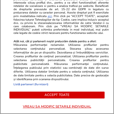
interesele si/sau profilul dvs., pentru a va oferi functionalitati aferente
care sunt avantajele
retelelor de socializare si pentru a analiza traficul pe website. Beneficiati
de drepturile prevazute de art. 15-22 din GDPR in legatura cu
prelucrarea datelor cu caracter personal. Aceste drepturi pot fi exercitate
prin modalitatea indicata
aici
. Prin click pe “ACCEPT TOATE”, acceptati
folosirea tuturor Tehnologiilor de tip Cookie, care implica inclusiv acceptul
dvs. cu privire la stocarea/accesarea informatiilor de catre Vendor-ii cu
care colaboram. Prin click pe “VREAU SA MODIFIC SETARILE
Lifestyle
15 iul.
INDIVIDUAL” puteti schimba preferintele in mod individual, mai putin
cele legate de cookie strict necesare pentru functionarea website-ului.
Atât noi, cât și partenerii noștri prelucrăm datele pentru a oferi:
Combinaţii răcoritoare de apă
Măsurarea performanței reclamelor. Utilizarea profilurilor pentru
selectarea conținutului personalizat. Stocarea și/sau accesarea
cu fructe şi plante aromatice
informațiilor de pe un dispozitiv. Dezvoltarea și îmbunătățirea serviciilor.
pentru vară
Crearea profilurilor de conținut personalizat. Utilizarea profilurilor pentru
selectarea publicității personalizate. Crearea profilurilor pentru
publicitate personalizată. Măsurarea performanței conținutului.
Înțelegerea publicului prin statistici sau combinații de date din surse
diferite. Utilizarea datelor limitate pentru a selecta conținutul. Utilizarea
de date limitate pentru a selecta publicitatea. Date precise de geolocație
și identificarea prin scanarea dispozitivului.
Lifestyle
01 aug.
Listă parteneri (furnizori)
ACCEPT TOATE
Cum coci vinetele la bloc, fără
să umpli casa de fum
VREAU SA MODIFIC SETARILE INDIVIDUAL