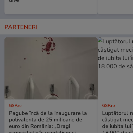
PARTENERI
GSP.ro
GSP.ro
Pagube încă de la inaugurare la
Luptătorul 
polivalenta de 25 milioane de
câștigat meci
euro din România: „Dragi
de iubita lui
«specialiști» în vandalism și
18.000 de s