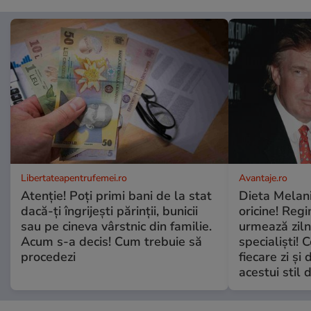
Libertateapentrufemei.ro
Avantaje.ro
Atenție! Poți primi bani de la stat
Dieta Melan
dacă-ți îngrijești părinții, bunicii
oricine! Regi
sau pe cineva vârstnic din familie.
urmează zilni
Acum s-a decis! Cum trebuie să
specialiști! 
procedezi
fiecare zi și 
acestui stil 