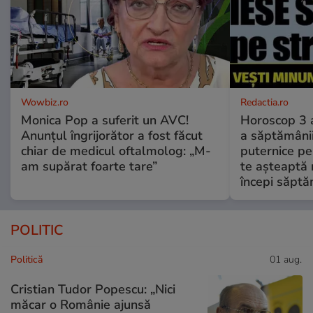
Wowbiz.ro
Redactia.ro
Monica Pop a suferit un AVC!
Horoscop 3 
Anunțul îngrijorător a fost făcut
a săptămânii
chiar de medicul oftalmolog: „M-
puternice pe
am supărat foarte tare”
te așteaptă 
începi săptă
POLITIC
Politică
01 aug.
Cristian Tudor Popescu: „Nici
măcar o Românie ajunsă