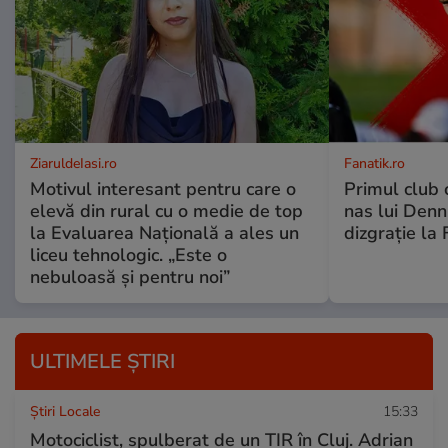
ZiaruldeIasi.ro
Fanatik.ro
Motivul interesant pentru care o
Primul club c
elevă din rural cu o medie de top
nas lui Denni
la Evaluarea Națională a ales un
dizgrație la 
liceu tehnologic. „Este o
nebuloasă și pentru noi”
ULTIMELE ȘTIRI
Știri Locale
15:33
Motociclist, spulberat de un TIR în Cluj. Adrian