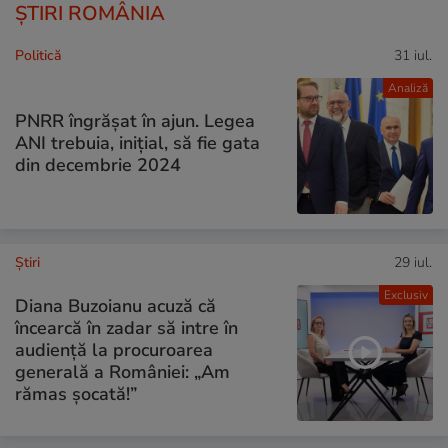
ȘTIRI ROMÂNIA
Politică
31 iul.
Analiză
PNRR îngrășat în ajun. Legea
ANI trebuia, inițial, să fie gata
din decembrie 2024
Ştiri
29 iul.
Exclusiv
Diana Buzoianu acuză că
încearcă în zadar să intre în
audiență la procuroarea
generală a României: „Am
rămas șocată!”