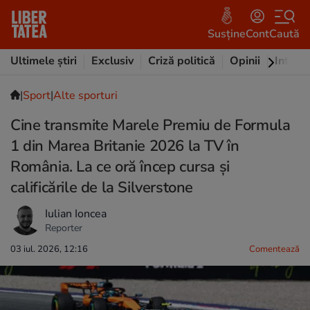
Susține
Cont
Caută
Ultimele știri
Exclusiv
Criză politică
Opinii
Intervi
|
Sport
|
Alte sporturi
Cine transmite Marele Premiu de Formula
1 din Marea Britanie 2026 la TV în
România. La ce oră încep cursa și
calificările de la Silverstone
Iulian Ioncea
Reporter
03 iul. 2026, 12:16
Comentează