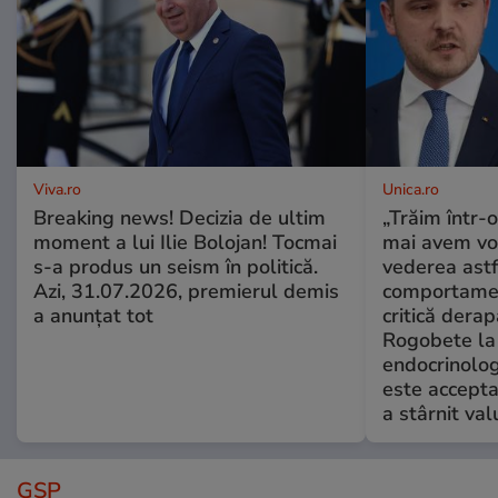
Viva.ro
Unica.ro
Breaking news! Decizia de ultim
„Trăim într-
moment a lui Ilie Bolojan! Tocmai
mai avem vo
s-a produs un seism în politică.
vederea astf
Azi, 31.07.2026, premierul demis
comportamen
a anunțat tot
critică derap
Rogobete la
endocrinolog
este accepta
a stârnit valu
GSP