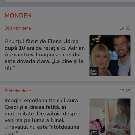
MONDEN
Stiri Mondene
14:30
Anunțul făcut de Elena Udrea
după 10 ani de relație cu Adrian
Alexandrov. Imaginea cu ei doi
este dovada clară. „La bine și la
rău”
Stiri Mondene
13:29
Imagini emoționante cu Laura
Cosoi și a cincea fetiță, în
maternitate. Dezvăluiri despre
venirea pe lume a Ninei.
„Travaliul nu este întotdeauna
ușor”