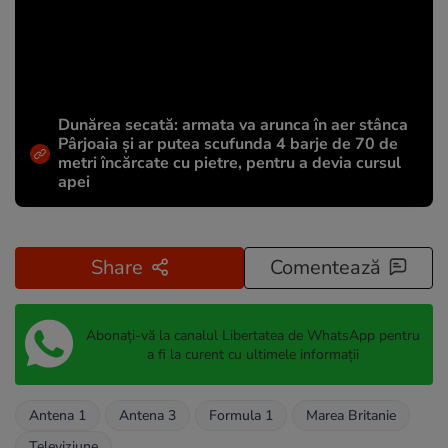
Dunărea secată: armata va arunca în aer stânca
Pârjoaia și ar putea scufunda 4 barje de 70 de
metri încărcate cu pietre, pentru a devia cursul
apei
Share
Comentează
Abonați-vă la canalul Libertatea de WhatsApp pentru
a fi la curent cu ultimele informații
Antena 1
Antena 3
Formula 1
Marea Britanie
Televiziune