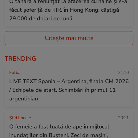
O tânără a renunțat la afacerea cu haine și s-a
făcut șoferiță de TIR, în Hong Kong: câștigă
29.000 de dolari pe lună
Citește mai multe
TRENDING
Fotbal
21:10
LIVE TEXT Spania – Argentina, finala CM 2026
/ Echipele de start. Schimbări în primul 11
argentinian
Știri Locale
20:11
O femeie a fost luată de ape în mijlocul
inundațiilor din Bușteni. Zeci de mașini,