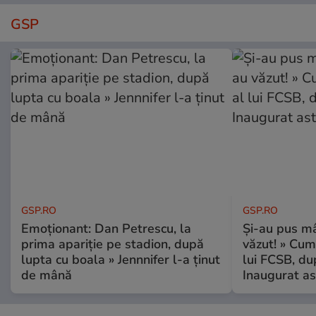
GSP
GSP.RO
GSP.RO
Emoționant: Dan Petrescu, la
Și-au pus mâ
prima apariție pe stadion, după
văzut! » Cum
lupta cu boala » Jennnifer l-a ținut
lui FCSB, du
de mână
Inaugurat as