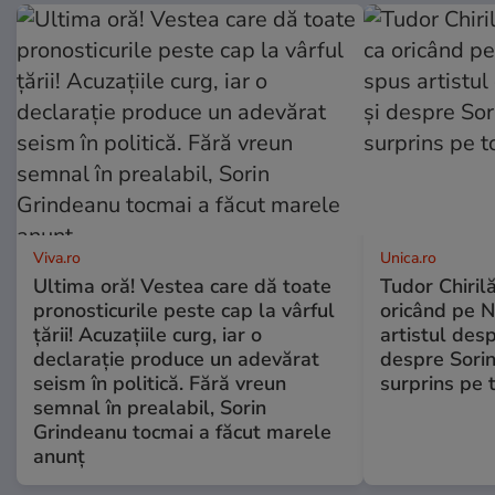
Viva.ro
Unica.ro
Ultima oră! Vestea care dă toate
Tudor Chiril
pronosticurile peste cap la vârful
oricând pe N
țării! Acuzațiile curg, iar o
artistul desp
declarație produce un adevărat
despre Sorin
seism în politică. Fără vreun
surprins pe 
semnal în prealabil, Sorin
Grindeanu tocmai a făcut marele
anunț