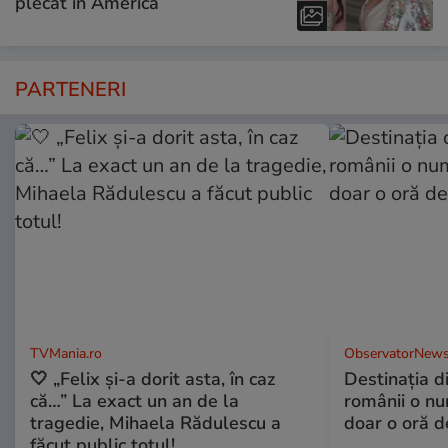
plecat în America
PARTENERI
TVMania.ro
ObservatorNews
🤍 „Felix și-a dorit asta, în caz
Destinaţia d
că…” La exact un an de la
românii o nu
tragedie, Mihaela Rădulescu a
doar o oră d
făcut public totul!