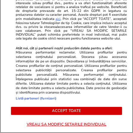
interesele si/sau profilul dvs., pentru a va oferi functionalitati aferente
Va reuși România să-și păstreze
retelelor de socializare si pentru a analiza traficul pe website. Beneficiati
de drepturile prevazute de art. 15-22 din GDPR in legatura cu
rating-ul la nivelul Botswanei?
prelucrarea datelor cu caracter personal. Aceste drepturi pot fi exercitate
prin modalitatea indicata
aici
. Prin click pe “ACCEPT TOATE”, acceptati
E asumată treaba!
folosirea tuturor Tehnologiilor de tip Cookie, care implica inclusiv acceptul
dvs. cu privire la stocarea/accesarea informatiilor de catre Vendor-ii cu
care colaboram. Prin click pe “VREAU SA MODIFIC SETARILE
INDIVIDUAL” puteti schimba preferintele in mod individual, mai putin
cele legate de cookie strict necesare pentru functionarea website-ului.
Atât noi, cât și partenerii noștri prelucrăm datele pentru a oferi:
Opinii
18 iul.
Măsurarea performanței reclamelor. Utilizarea profilurilor pentru
selectarea conținutului personalizat. Stocarea și/sau accesarea
informațiilor de pe un dispozitiv. Dezvoltarea și îmbunătățirea serviciilor.
Crearea profilurilor de conținut personalizat. Utilizarea profilurilor pentru
selectarea publicității personalizate. Crearea profilurilor pentru
Poate vine un extraterestru și
publicitate personalizată. Măsurarea performanței conținutului.
Înțelegerea publicului prin statistici sau combinații de date din surse
ne face bine
diferite. Utilizarea datelor limitate pentru a selecta conținutul. Utilizarea
de date limitate pentru a selecta publicitatea. Date precise de geolocație
și identificarea prin scanarea dispozitivului.
Listă parteneri (furnizori)
ACCEPT TOATE
Opinii
17 iul.
VREAU SA MODIFIC SETARILE INDIVIDUAL