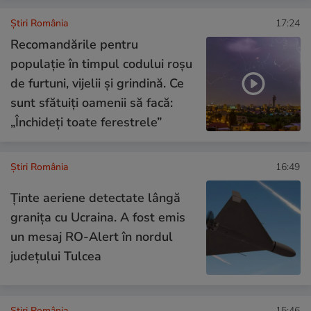
Știri România
17:24
Recomandările pentru
populație în timpul codului roșu
de furtuni, vijelii și grindină. Ce
sunt sfătuiți oamenii să facă:
„Închideți toate ferestrele”
Știri România
16:49
Ținte aeriene detectate lângă
granița cu Ucraina. A fost emis
un mesaj RO-Alert în nordul
județului Tulcea
Știri România
15:46