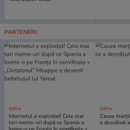
PARTENERI
GSP.ro
GSP.ro
Internetul a explodat! Cele mai
Cauza morții
tari meme-uri după ce Spania a
a dezvăluit 
învins-o pe Franța în semifinale »