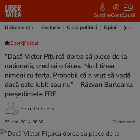
Susține
Cont
Caută
Ultimele știri
Exclusiv
Criză politică
Opinii
Video
|
Sport
|
Fotbal
”Dacă Victor Piţurcă dorea să plece de la
naţională, cred că o făcea. Nu-l ţinea
nimeni cu forţa. Probabil că a vrut să vadă
dacă este iubit sau nu” – Răzvan Burleanu,
preşedintele FRF
Petre Dobrescu
23 sept. 2014, 08:30
Comentează