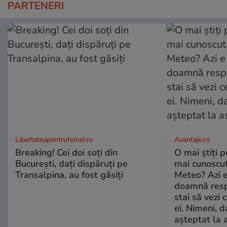
PARTENERI
Libertateapentrufemei.ro
Avantaje.ro
Breaking! Cei doi soți din
O mai știți 
București, dați dispăruți pe
mai cunoscu
Transalpina, au fost găsiți
Meteo? Azi e
doamnă respe
stai să vezi 
ei. Nimeni, d
așteptat la 