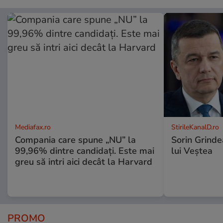
Mediafax.ro
StirileKanalD.ro
Compania care spune „NU” la
Sorin Grinde
99,96% dintre candidați. Este mai
lui Veștea
greu să intri aici decât la Harvard
PROMO