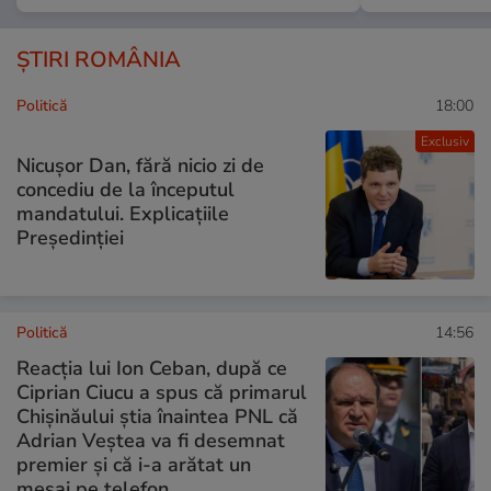
ȘTIRI ROMÂNIA
Politică
18:00
Exclusiv
Nicușor Dan, fără nicio zi de
concediu de la începutul
mandatului. Explicațiile
Președinției
Politică
14:56
Reacția lui Ion Ceban, după ce
Ciprian Ciucu a spus că primarul
Chișinăului știa înaintea PNL că
Adrian Veștea va fi desemnat
premier și că i-a arătat un
mesaj pe telefon