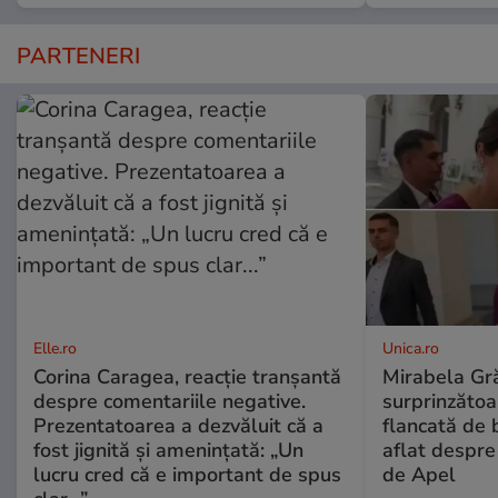
PARTENERI
Elle.ro
Unica.ro
Corina Caragea, reacție tranșantă
Mirabela Gră
despre comentariile negative.
surprinzătoar
Prezentatoarea a dezvăluit că a
flancată de 
fost jignită și amenințată: „Un
aflat despre
lucru cred că e important de spus
de Apel