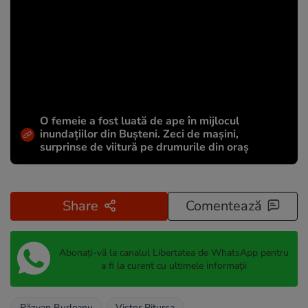
O femeie a fost luată de ape în mijlocul
inundațiilor din Bușteni. Zeci de mașini,
surprinse de viitură pe drumurile din oraș
Share
Comentează
Abonați-vă la canalul Libertatea de WhatsApp pentru
a fi la curent cu ultimele informații
Răzvan Burleanu
Victor Piturca