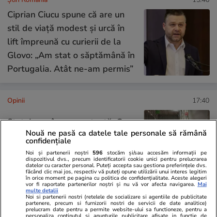
Ciprian Ciucu spune că are un
stil de viață modest și urcă în
lift împreună cu curierii de la
Glovo: „Am stat o săptămână în
Portugalia. Atât ne-am permis”
Opinii
17:40
Statul român are restanță: Cum
Nouă ne pasă ca datele tale personale să rămână
ne prăbușim competitivitatea și
confidențiale
siguranța națională prin
Noi și partenerii noștri
596
stocăm și/sau accesăm informații pe
dispozitivul dvs., precum identificatorii cookie unici pentru prelucrarea
abandonul educației
datelor cu caracter personal. Puteți accepta sau gestiona preferințele dvs.
făcând clic mai jos, respectiv vă puteți opune utilizării unui interes legitim
în orice moment pe pagina cu politica de confidențialitate. Aceste alegeri
vor fi raportate partenerilor noștri și nu vă vor afecta navigarea.
Mai
multe detalii
Noi si partenerii nostri (retelele de socializare si agentiile de publicitate
Opinii
18 iul.
partenere, precum si furnizorii nostri de servicii de date analitice)
prelucram date pentru a permite website-ului sa functioneze, pentru a
personaliza continutul si anunturile publicitare afisate in functie de