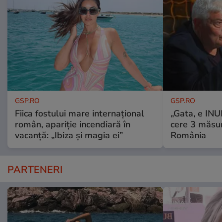
GSP.RO
GSP.RO
Fiica fostului mare internațional
„Gata, e IN
român, apariție incendiară în
cere 3 măsu
vacanță: „Ibiza și magia ei”
România
PARTENERI