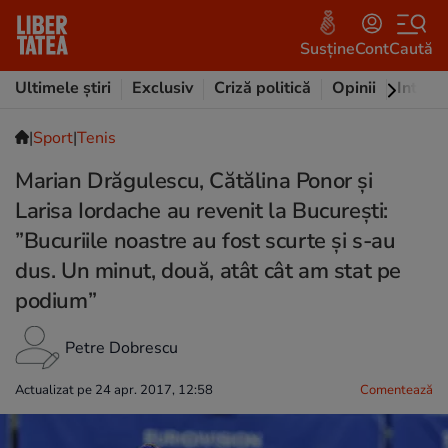
Susține
Cont
Caută
Ultimele știri
Exclusiv
Criză politică
Opinii
Intervi
|
Sport
|
Tenis
Marian Drăgulescu, Cătălina Ponor și
Larisa Iordache au revenit la București:
”Bucuriile noastre au fost scurte și s-au
dus. Un minut, două, atât cât am stat pe
podium”
Petre Dobrescu
Actualizat pe 24 apr. 2017, 12:58
Comentează