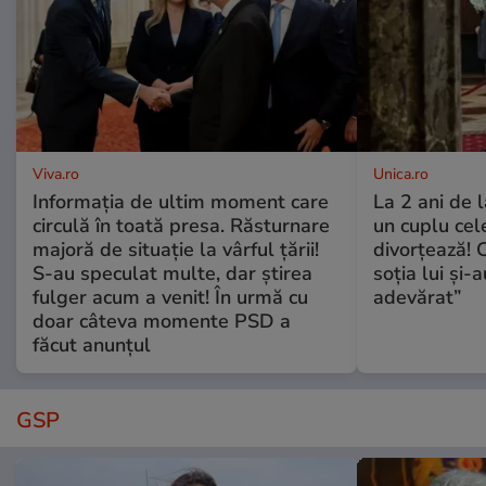
Viva.ro
Unica.ro
Informația de ultim moment care
La 2 ani de 
circulă în toată presa. Răsturnare
un cuplu ce
majoră de situație la vârful țării!
divorțează! C
S-au speculat multe, dar știrea
soția lui și-
fulger acum a venit! În urmă cu
adevărat”
doar câteva momente PSD a
făcut anunțul
GSP