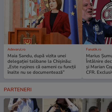
Adevarul.ro
Fanatik.ro
Maia Sandu, după vizita unei
Marius Şumud
delegației talibane la Chișinău:
Întâlnire de
„Este rușinos că oameni cu funcții
şi Marian Co
înalte nu se documentează”
CFR. Exclusi
PARTENERI