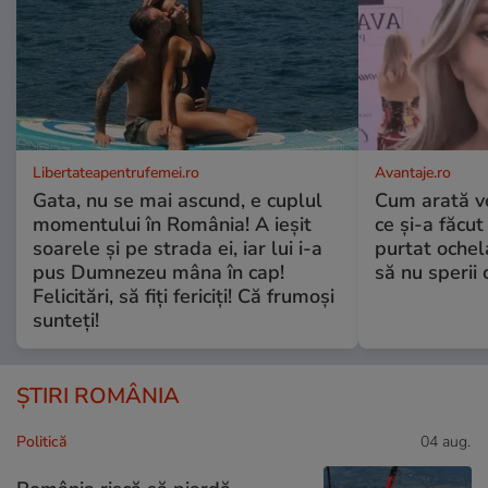
Libertateapentrufemei.ro
Avantaje.ro
Gata, nu se mai ascund, e cuplul
Cum arată v
momentului în România! A ieșit
ce și-a făcut
soarele și pe strada ei, iar lui i-a
purtat ochel
pus Dumnezeu mâna în cap!
să nu sperii c
Felicitări, să fiți fericiți! Că frumoși
sunteți!
ȘTIRI ROMÂNIA
Politică
04 aug.