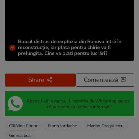
Blocul distrus de explozia din Rahova intră în
reconstrucție, iar plata pentru chirie va fi
prelungită. Cine va plăti pentru lucrări?
Share
Comentează
Abonați-vă la canalul Libertatea de WhatsApp pentru
a fi la curent cu ultimele informații
Cătălina Ponor
Florin Iordache
Marian Dragulescu
Gimnastică