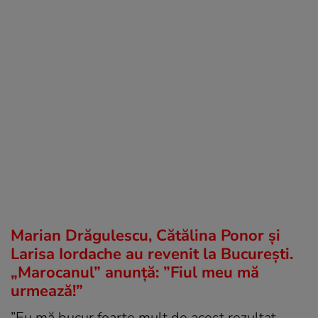
Marian Drăgulescu, Cătălina Ponor și
Larisa Iordache au revenit la București.
„Marocanul” anunță: ”Fiul meu mă
urmează!”
”Eu mă bucur foarte mult de acest rezultat,