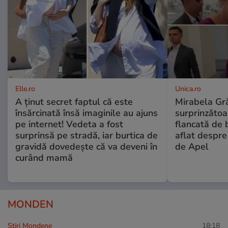
Elle.ro
Unica.ro
A ținut secret faptul că este
Mirabela Gră
însărcinată însă imaginile au ajuns
surprinzătoar
pe internet! Vedeta a fost
flancată de 
surprinsă pe stradă, iar burtica de
aflat despre
gravidă dovedește că va deveni în
de Apel
curând mamă
MONDEN
Stiri Mondene
18:18