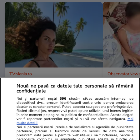
TVMania.ro
ObservatorNews
Fără filtre pe plajă! Cele mai
Fetiţa dispă
Nouă ne pasă ca datele tale personale să rămână
spectaculoase poze cu vedetele
găsită după 
confidențiale
noastre în costum de baie [FOTO]
ascundea înt
Noi și partenerii noștri
596
stocăm și/sau accesăm informații pe
casă părăsit
dispozitivul dvs., precum identificatorii cookie unici pentru prelucrarea
datelor cu caracter personal. Puteți accepta sau gestiona preferințele dvs.
făcând clic mai jos, respectiv vă puteți opune utilizării unui interes legitim
în orice moment pe pagina cu politica de confidențialitate. Aceste alegeri
vor fi raportate partenerilor noștri și nu vă vor afecta navigarea.
Mai
multe detalii
Noi si partenerii nostri (retelele de socializare si agentiile de publicitate
PARTENERI
partenere, precum si furnizorii nostri de servicii de date analitice)
prelucram date pentru a permite website-ului sa functioneze, pentru a
personaliza continutul si anunturile publicitare afisate in functie de