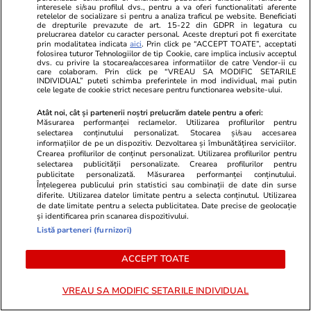
interesele si/sau profilul dvs., pentru a va oferi functionalitati aferente
retelelor de socializare si pentru a analiza traficul pe website. Beneficiati
de drepturile prevazute de art. 15-22 din GDPR in legatura cu
prelucrarea datelor cu caracter personal. Aceste drepturi pot fi exercitate
prin modalitatea indicata
aici
. Prin click pe “ACCEPT TOATE”, acceptati
folosirea tuturor Tehnologiilor de tip Cookie, care implica inclusiv acceptul
dvs. cu privire la stocarea/accesarea informatiilor de catre Vendor-ii cu
care colaboram. Prin click pe “VREAU SA MODIFIC SETARILE
INDIVIDUAL” puteti schimba preferintele in mod individual, mai putin
cele legate de cookie strict necesare pentru functionarea website-ului.
Atât noi, cât și partenerii noștri prelucrăm datele pentru a oferi:
Măsurarea performanței reclamelor. Utilizarea profilurilor pentru
selectarea conținutului personalizat. Stocarea și/sau accesarea
informațiilor de pe un dispozitiv. Dezvoltarea și îmbunătățirea serviciilor.
Crearea profilurilor de conținut personalizat. Utilizarea profilurilor pentru
GSP.ro
GSP.ro
selectarea publicității personalizate. Crearea profilurilor pentru
publicitate personalizată. Măsurarea performanței conținutului.
Florin Prunea, dizgrațios pe
Laszlo Diosz
Înțelegerea publicului prin statistici sau combinații de date din surse
stadion, ca delegat UEFA: „Vă
în cazul lui 
diferite. Utilizarea datelor limitate pentru a selecta conținutul. Utilizarea
de date limitate pentru a selecta publicitatea. Date precise de geolocație
arăt ceva frumos. E ce trebuie,
curios că se
și identificarea prin scanarea dispozitivului.
fratello?”
acum”
Listă parteneri (furnizori)
ACCEPT TOATE
VREAU SA MODIFIC SETARILE INDIVIDUAL