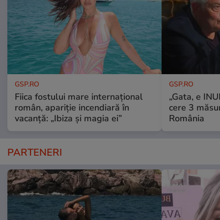
GSP.RO
GSP.RO
Fiica fostului mare internațional
„Gata, e IN
român, apariție incendiară în
cere 3 măsu
vacanță: „Ibiza și magia ei”
România
PARTENERI