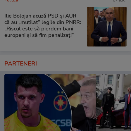
Politică
07 aug.
Ilie Bolojan acuză PSD și AUR
că au „mutilat” legile din PNRR:
„Riscul este să pierdem bani
europeni și să fim penalizați”
PARTENERI