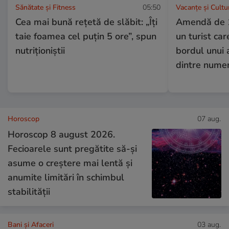
Sănătate și Fitness
05:50
Vacanțe și Cultu
Cea mai bună rețetă de slăbit: „Îți
Amendă de 1
taie foamea cel puțin 5 ore”, spun
un turist car
nutriționiștii
bordul unui 
dintre numer
Horoscop
07 aug.
Horoscop 8 august 2026.
Fecioarele sunt pregătite să-și
asume o creștere mai lentă și
anumite limitări în schimbul
stabilității
Bani și Afaceri
03 aug.