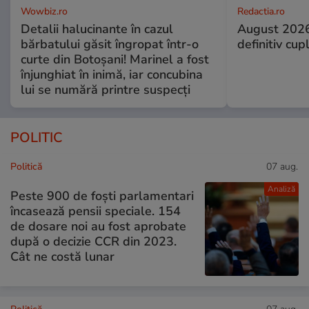
Wowbiz.ro
Redactia.ro
Detalii halucinante în cazul
August 2026
bărbatului găsit îngropat într-o
definitiv cup
curte din Botoșani! Marinel a fost
înjunghiat în inimă, iar concubina
lui se numără printre suspecți
POLITIC
Politică
07 aug.
Analiză
Peste 900 de foști parlamentari
încasează pensii speciale. 154
de dosare noi au fost aprobate
după o decizie CCR din 2023.
Cât ne costă lunar