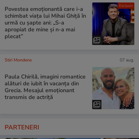
Exclusiv
Povestea emoționantă care i-a
schimbat viața lui Mihai Ghiță în
urmă cu șapte ani: „S-a
apropiat de mine și n-a mai
plecat”
Stiri Mondene
07 aug.
Paula Chirilă, imagini romantice
alături de iubit în vacanța din
Grecia. Mesajul emoționant
transmis de actriță
PARTENERI