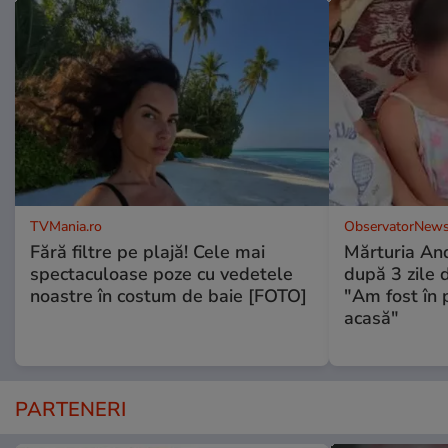
TVMania.ro
ObservatorNews
Fără filtre pe plajă! Cele mai
Mărturia And
spectaculoase poze cu vedetele
după 3 zile d
noastre în costum de baie [FOTO]
"Am fost în p
acasă"
PARTENERI