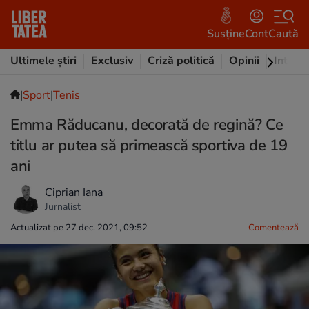
Susține
Cont
Caută
Ultimele știri
Exclusiv
Criză politică
Opinii
Intervi
|
Sport
|
Tenis
Emma Răducanu, decorată de regină? Ce
titlu ar putea să primească sportiva de 19
ani
Ciprian Iana
Jurnalist
Actualizat pe 27 dec. 2021, 09:52
Comentează