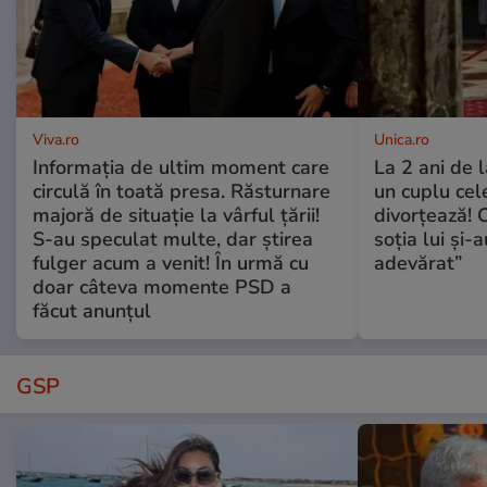
Viva.ro
Unica.ro
Informația de ultim moment care
La 2 ani de 
circulă în toată presa. Răsturnare
un cuplu ce
majoră de situație la vârful țării!
divorțează! C
S-au speculat multe, dar știrea
soția lui și-
fulger acum a venit! În urmă cu
adevărat”
doar câteva momente PSD a
făcut anunțul
GSP