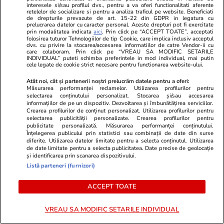
interesele si/sau profilul dvs., pentru a va oferi functionalitati aferente
retelelor de socializare si pentru a analiza traficul pe website. Beneficiati
Cum se scrie corect: bineînțeles
de drepturile prevazute de art. 15-22 din GDPR in legatura cu
prelucrarea datelor cu caracter personal. Aceste drepturi pot fi exercitate
sau bine înțeles
prin modalitatea indicata
aici
. Prin click pe “ACCEPT TOATE”, acceptati
folosirea tuturor Tehnologiilor de tip Cookie, care implica inclusiv acceptul
dvs. cu privire la stocarea/accesarea informatiilor de catre Vendor-ii cu
care colaboram. Prin click pe “VREAU SA MODIFIC SETARILE
INDIVIDUAL” puteti schimba preferintele in mod individual, mai putin
cele legate de cookie strict necesare pentru functionarea website-ului.
Atât noi, cât și partenerii noștri prelucrăm datele pentru a oferi:
Știri România
07:38
Măsurarea performanței reclamelor. Utilizarea profilurilor pentru
16 județe lovite sâmbătă de
selectarea conținutului personalizat. Stocarea și/sau accesarea
informațiilor de pe un dispozitiv. Dezvoltarea și îmbunătățirea serviciilor.
furtuni cu grindină și ploi
Crearea profilurilor de conținut personalizat. Utilizarea profilurilor pentru
selectarea publicității personalizate. Crearea profilurilor pentru
torențiale. Harta zonelor vizate
publicitate personalizată. Măsurarea performanței conținutului.
Înțelegerea publicului prin statistici sau combinații de date din surse
de avertizarea meteo ANM cod
diferite. Utilizarea datelor limitate pentru a selecta conținutul. Utilizarea
de date limitate pentru a selecta publicitatea. Date precise de geolocație
galben
și identificarea prin scanarea dispozitivului.
Listă parteneri (furnizori)
Știri România
07:00
ACCEPT TOATE
Secretul ascuns din Gara de
Reportaj
VREAU SA MODIFIC SETARILE INDIVIDUAL
Nord. Stâlpul de pe peronul 7