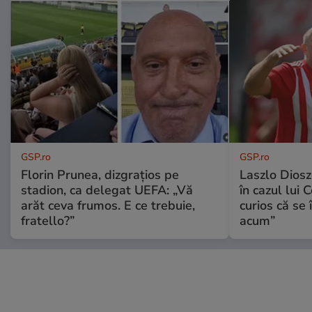
GSP.ro
GSP.ro
Florin Prunea, dizgrațios pe
Laszlo Diosz
stadion, ca delegat UEFA: „Vă
în cazul lui 
arăt ceva frumos. E ce trebuie,
curios că se
fratello?”
acum”