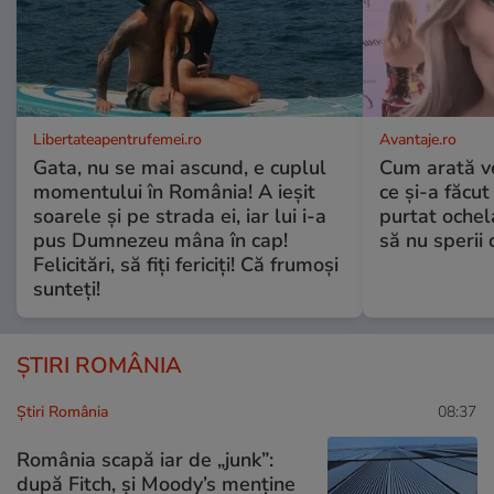
Libertateapentrufemei.ro
Avantaje.ro
Gata, nu se mai ascund, e cuplul
Cum arată v
momentului în România! A ieșit
ce și-a făcut
soarele și pe strada ei, iar lui i-a
purtat ochel
pus Dumnezeu mâna în cap!
să nu sperii c
Felicitări, să fiți fericiți! Că frumoși
sunteți!
ȘTIRI ROMÂNIA
Știri România
08:37
România scapă iar de „junk”:
după Fitch, și Moody’s menține