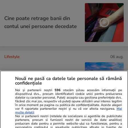
Cine poate retrage banii din
contul unei persoane decedate
Lifestyle
06 aug.
30 de expresii în turcă esențiale
Nouă ne pasă ca datele tale personale să rămână
pentru vacanță: de la bazar la
confidențiale
plajă
Noi și partenerii noștri
596
stocăm și/sau accesăm informații pe
dispozitivul dvs., precum identificatorii cookie unici pentru prelucrarea
datelor cu caracter personal. Puteți accepta sau gestiona preferințele dvs.
făcând clic mai jos, respectiv vă puteți opune utilizării unui interes legitim
în orice moment pe pagina cu politica de confidențialitate. Aceste alegeri
vor fi raportate partenerilor noștri și nu vă vor afecta navigarea.
Mai
multe detalii
Lifestyle
04 aug.
Noi si partenerii nostri (retelele de socializare si agentiile de publicitate
partenere, precum si furnizorii nostri de servicii de date analitice)
prelucram date pentru a permite website-ului sa functioneze, pentru a
personaliza continutul si anunturile publicitare afisate in functie de