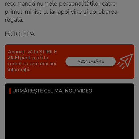
recomandă numele personalităților către
primul-ministru, iar apoi vine și aprobarea
regală.
FOTO: EPA
Abonați-vă la
ȘTIRILE
ZILEI
pentru a fi la
ABONEAZĂ-TE
curent cu cele mai noi
informații.
URMĂREȘTE CEL MAI NOU VIDEO