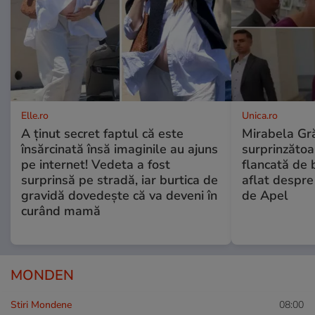
Elle.ro
Unica.ro
A ținut secret faptul că este
Mirabela Gră
însărcinată însă imaginile au ajuns
surprinzătoar
pe internet! Vedeta a fost
flancată de 
surprinsă pe stradă, iar burtica de
aflat despre
gravidă dovedește că va deveni în
de Apel
curând mamă
MONDEN
Stiri Mondene
08:00