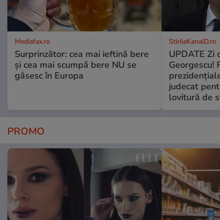
Mediafax.ro
StirileKanalD.ro
Surprinzător: cea mai ieftină bere
UPDATE Zi d
și cea mai scumpă bere NU se
Georgescu! F
găsesc în Europa
prezidențiale
judecat pent
lovitură de s
PROMO