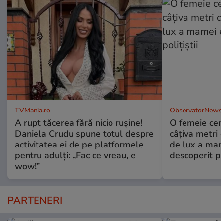
TVMania.ro
ObservatorNews
A rupt tăcerea fără nicio rușine!
O femeie cer
Daniela Crudu spune totul despre
câţiva metri
activitatea ei de pe platformele
de lux a mam
pentru adulți: „Fac ce vreau, e
descoperit po
wow!”
PARTENERI