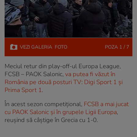
VEZI
GALERIA
FOTO
POZA
1 / 7
Meciul retur din play-off-ul Europa League,
FCSB – PAOK Salonic,
va putea fi văzut în
România pe două posturi TV: Digi Sport 1 și
Prima Sport 1
.
În acest sezon competițional,
FCSB a mai jucat
cu PAOK Salonic și în grupele Ligii Europa
,
reușind să câștige în Grecia cu 1-0.