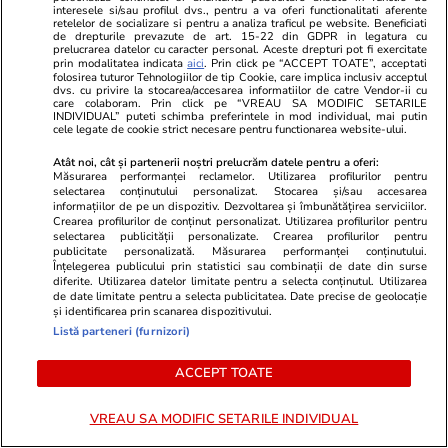
interesele si/sau profilul dvs., pentru a va oferi functionalitati aferente
retelelor de socializare si pentru a analiza traficul pe website. Beneficiati
de drepturile prevazute de art. 15-22 din GDPR in legatura cu
Lifestyle
17 iul.
prelucrarea datelor cu caracter personal. Aceste drepturi pot fi exercitate
prin modalitatea indicata
aici
. Prin click pe “ACCEPT TOATE”, acceptati
folosirea tuturor Tehnologiilor de tip Cookie, care implica inclusiv acceptul
dvs. cu privire la stocarea/accesarea informatiilor de catre Vendor-ii cu
care colaboram. Prin click pe “VREAU SA MODIFIC SETARILE
De ce să nu păstrezi cartofii
INDIVIDUAL” puteti schimba preferintele in mod individual, mai putin
cele legate de cookie strict necesare pentru functionarea website-ului.
lângă ceapă
Atât noi, cât și partenerii noștri prelucrăm datele pentru a oferi:
Măsurarea performanței reclamelor. Utilizarea profilurilor pentru
selectarea conținutului personalizat. Stocarea și/sau accesarea
informațiilor de pe un dispozitiv. Dezvoltarea și îmbunătățirea serviciilor.
Crearea profilurilor de conținut personalizat. Utilizarea profilurilor pentru
selectarea publicității personalizate. Crearea profilurilor pentru
Lifestyle
20 iul.
publicitate personalizată. Măsurarea performanței conținutului.
Înțelegerea publicului prin statistici sau combinații de date din surse
diferite. Utilizarea datelor limitate pentru a selecta conținutul. Utilizarea
de date limitate pentru a selecta publicitatea. Date precise de geolocație
Ce este batch cooking și cum îți
și identificarea prin scanarea dispozitivului.
Listă parteneri (furnizori)
poate simplifica mesele
săptămânale
ACCEPT TOATE
VREAU SA MODIFIC SETARILE INDIVIDUAL