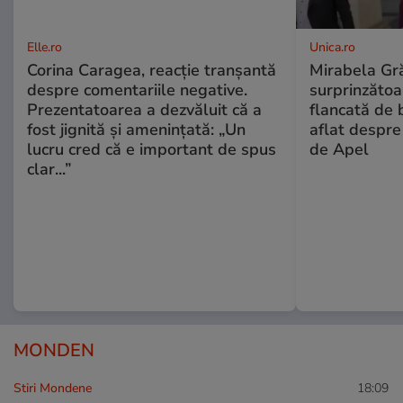
Elle.ro
Unica.ro
Corina Caragea, reacție tranșantă
Mirabela Gră
despre comentariile negative.
surprinzătoar
Prezentatoarea a dezvăluit că a
flancată de 
fost jignită și amenințată: „Un
aflat despre
lucru cred că e important de spus
de Apel
clar...”
MONDEN
Stiri Mondene
18:09