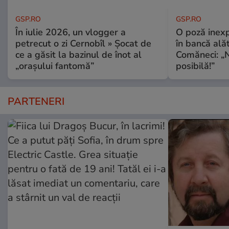
GSP.RO
GSP.RO
În iulie 2026, un vlogger a
O poză inexp
petrecut o zi Cernobîl » Șocat de
în bancă ală
ce a găsit la bazinul de înot al
Comăneci: „N
„orașului fantomă”
posibilă!”
PARTENERI