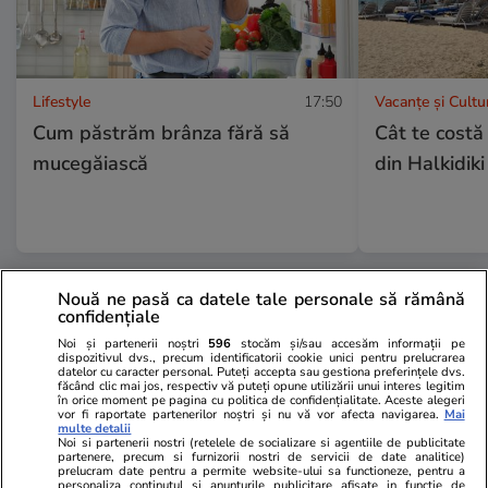
Lifestyle
17:50
Vacanțe și Cultu
Cum păstrăm brânza fără să
Cât te costă
mucegăiască
din Halkidiki
Nouă ne pasă ca datele tale personale să rămână
Lifestyle
18 iul.
confidențiale
Noi și partenerii noștri
596
stocăm și/sau accesăm informații pe
dispozitivul dvs., precum identificatorii cookie unici pentru prelucrarea
datelor cu caracter personal. Puteți accepta sau gestiona preferințele dvs.
Semnele deshidratării și cum să
făcând clic mai jos, respectiv vă puteți opune utilizării unui interes legitim
în orice moment pe pagina cu politica de confidențialitate. Aceste alegeri
o previi
vor fi raportate partenerilor noștri și nu vă vor afecta navigarea.
Mai
multe detalii
Noi si partenerii nostri (retelele de socializare si agentiile de publicitate
partenere, precum si furnizorii nostri de servicii de date analitice)
prelucram date pentru a permite website-ului sa functioneze, pentru a
personaliza continutul si anunturile publicitare afisate in functie de