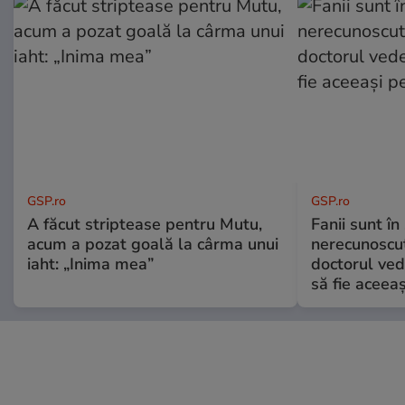
GSP.ro
GSP.ro
A făcut striptease pentru Mutu,
Fanii sunt în 
acum a pozat goală la cârma unui
nerecunoscut
iaht: „Inima mea”
doctorul ved
să fie aceea