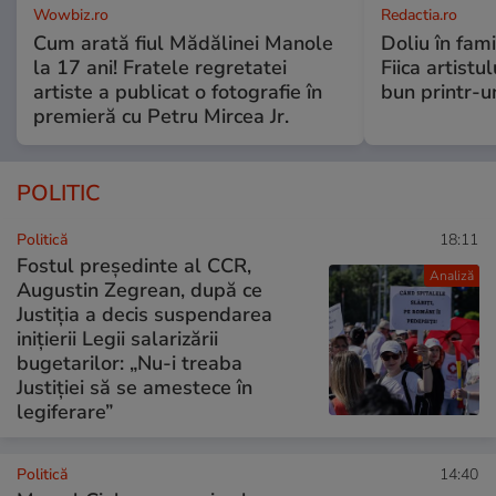
Wowbiz.ro
Redactia.ro
Cum arată fiul Mădălinei Manole
Doliu în fami
la 17 ani! Fratele regretatei
Fiica artistu
artiste a publicat o fotografie în
bun printr-u
premieră cu Petru Mircea Jr.
POLITIC
Politică
18:11
Fostul președinte al CCR,
Analiză
Augustin Zegrean, după ce
Justiția a decis suspendarea
inițierii Legii salarizării
bugetarilor: „Nu-i treaba
Justiției să se amestece în
legiferare”
Politică
14:40