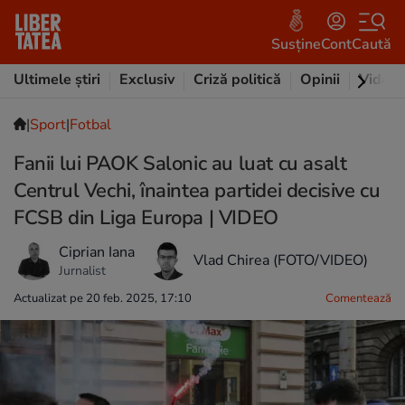
Susține
Cont
Caută
Ultimele știri
Exclusiv
Criză politică
Opinii
Video
|
Sport
|
Fotbal
Fanii lui PAOK Salonic au luat cu asalt
Centrul Vechi, înaintea partidei decisive cu
FCSB din Liga Europa | VIDEO
Ciprian Iana
Vlad Chirea (FOTO/VIDEO)
Jurnalist
Actualizat pe 20 feb. 2025, 17:10
Comentează