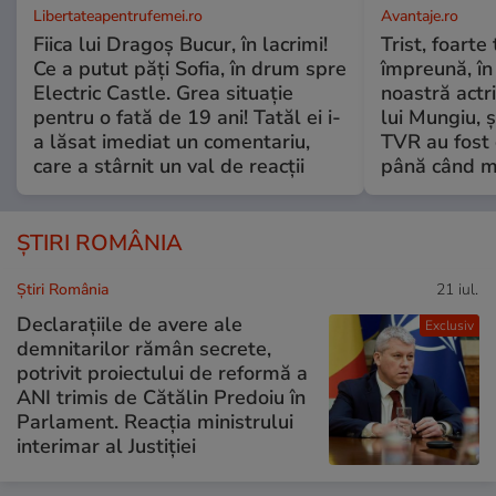
Libertateapentrufemei.ro
Avantaje.ro
Fiica lui Dragoș Bucur, în lacrimi!
Trist, foarte
Ce a putut păți Sofia, în drum spre
împreună, în
Electric Castle. Grea situație
noastră actri
pentru o fată de 19 ani! Tatăl ei i-
lui Mungiu, ș
a lăsat imediat un comentariu,
TVR au fost 
care a stârnit un val de reacții
până când mo
ȘTIRI ROMÂNIA
Știri România
21 iul.
Declarațiile de avere ale
Exclusiv
demnitarilor rămân secrete,
potrivit proiectului de reformă a
ANI trimis de Cătălin Predoiu în
Parlament. Reacția ministrului
interimar al Justiției