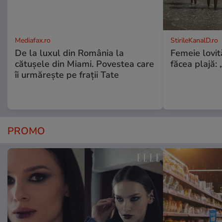
Mediafax.ro
StirileKanalD.ro
De la luxul din România la
Femeie lovit
cătușele din Miami. Povestea care
făcea plajă: „
îi urmărește pe frații Tate
PROMO