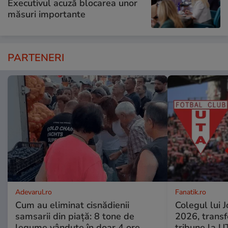
Executivul acuză blocarea unor
măsuri importante
PARTENERI
Adevarul.ro
Fanatik.ro
Cum au eliminat cisnădienii
Colegul lui 
samsarii din piață: 8 tone de
2026, transf
legume vândute în doar 4 ore.
tribune la U