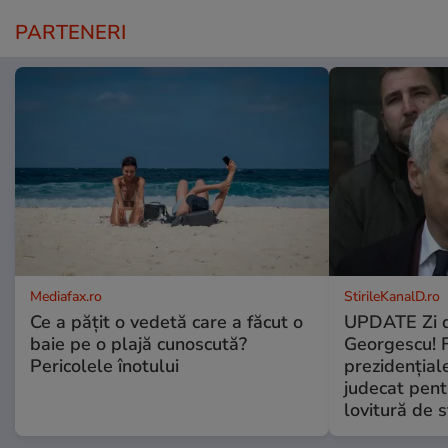
PARTENERI
Mediafax.ro
StirileKanalD.ro
Ce a pățit o vedetă care a făcut o
UPDATE Zi d
baie pe o plajă cunoscută?
Georgescu! F
Pericolele înotului
prezidențiale
judecat pent
lovitură de s