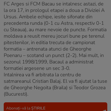
FC Arges si FCM Bacau se intalnesc astazi, de
la ora 17, in prologul etapei a doua a Diviziei A
Ursus. Ambele echipe, iesite sifonate din
precedenta runda (0-1 cu Astra, respectiv 0-1
cu Steaua), au mare nevoie de puncte. Formatia
moldava a reusit mereu jocuri bune pe terenul
pitestenilor, in editia trecuta de campionat
formatia – antrenata atunci de Gheorghe
Poenaru – scotand un punct (2-2). Mai mult, in
sezonul 1998/1999, Bacaul a administrat
formatiei argesene un sec 3-0.
Intalnirea va fi arbitrata la centru de
satmareanul Cristian Balaj. El va fi ajutat la tuse
de Gheorghe Negoita (Braila) si Teodor Grozea
(Bucuresti).
Abonați-vă la
ȘTIRILE