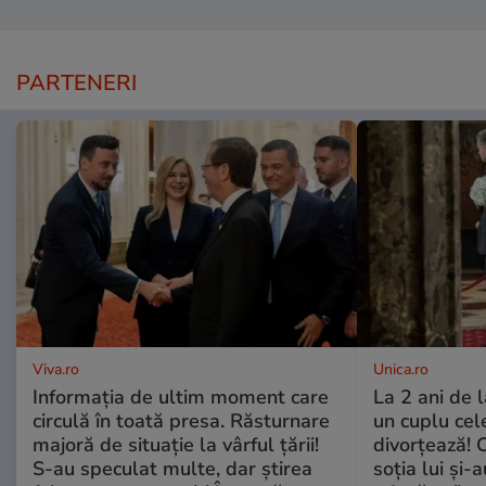
PARTENERI
Viva.ro
Unica.ro
Informația de ultim moment care
La 2 ani de 
circulă în toată presa. Răsturnare
un cuplu ce
majoră de situație la vârful țării!
divorțează! C
S-au speculat multe, dar știrea
soția lui și-