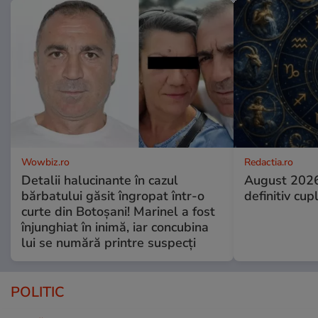
Wowbiz.ro
Redactia.ro
Detalii halucinante în cazul
August 2026
bărbatului găsit îngropat într-o
definitiv cup
curte din Botoșani! Marinel a fost
înjunghiat în inimă, iar concubina
lui se numără printre suspecți
POLITIC