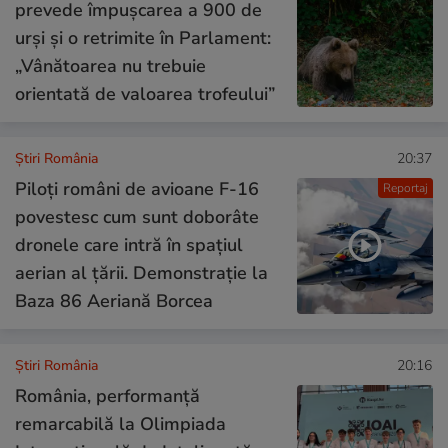
prevede împușcarea a 900 de
urși și o retrimite în Parlament:
„Vânătoarea nu trebuie
orientată de valoarea trofeului”
Știri România
20:37
Piloți români de avioane F-16
Reportaj
povestesc cum sunt doborâte
dronele care intră în spațiul
aerian al țării. Demonstrație la
Baza 86 Aeriană Borcea
Știri România
20:16
România, performanță
remarcabilă la Olimpiada