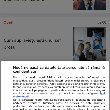
Opinii
09:00
Cum supraviețuiești unui șef
prost
Nouă ne pasă ca datele tale personale să rămână
confidențiale
Opinii
08:00
Noi și partenerii noștri
596
stocăm și/sau accesăm informații pe
Puține zone economice de
dispozitivul dvs., precum identificatorii cookie unici pentru prelucrarea
datelor cu caracter personal. Puteți accepta sau gestiona preferințele dvs.
succes, privilegiile de la vârful
făcând clic mai jos, respectiv vă puteți opune utilizării unui interes legitim
în orice moment pe pagina cu politica de confidențialitate. Aceste alegeri
vor fi raportate partenerilor noștri și nu vă vor afecta navigarea.
Mai
birocrației și penurie în rest sau
multe detalii
Noi si partenerii nostri (retelele de socializare si agentiile de publicitate
ordinea socială din România de
partenere, precum si furnizorii nostri de servicii de date analitice)
prelucram date pentru a permite website-ului sa functioneze, pentru a
azi
personaliza continutul si anunturile publicitare afisate in functie de