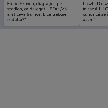
Florin Prunea, dizgrațios pe
Laszlo Diosz
stadion, ca delegat UEFA: „Vă
în cazul lui 
arăt ceva frumos. E ce trebuie,
curios că se
fratello?”
acum”