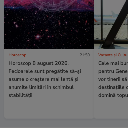
Horoscop
21:50
Vacanțe și Cultu
Horoscop 8 august 2026.
Cele mai bu
Fecioarele sunt pregătite să-și
pentru Gener
asume o creștere mai lentă și
vor tinerii să
anumite limitări în schimbul
destinațiile
stabilității
domină topu