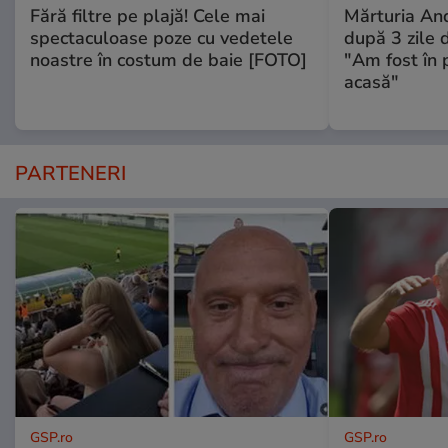
Fără filtre pe plajă! Cele mai
Mărturia And
spectaculoase poze cu vedetele
după 3 zile d
noastre în costum de baie [FOTO]
"Am fost în p
acasă"
PARTENERI
GSP.ro
GSP.ro