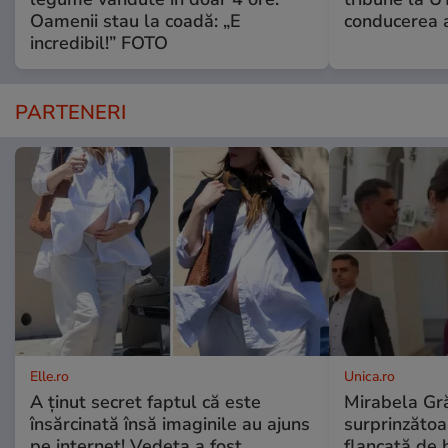
Oamenii stau la coadă: „E
conducerea a
incredibil!” FOTO
PARTENERI
Elle.ro
Unica.ro
A ținut secret faptul că este
Mirabela Gră
însărcinată însă imaginile au ajuns
surprinzătoar
pe internet! Vedeta a fost
flancată de 