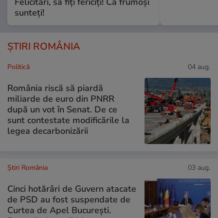
Felicitări, să fiți fericiți! Că frumoși
sunteți!
ȘTIRI ROMÂNIA
Politică
04 aug.
România riscă să piardă
miliarde de euro din PNRR
după un vot în Senat. De ce
sunt contestate modificările la
legea decarbonizării
Știri România
03 aug.
Cinci hotărâri de Guvern atacate
de PSD au fost suspendate de
Curtea de Apel București.