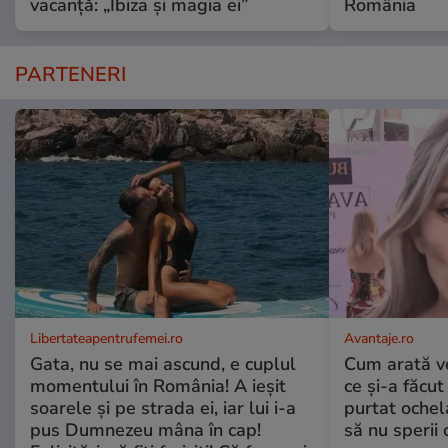
vacanță: „Ibiza și magia ei”
România
PARTENERI
Libertateapentrufemei.ro
Avantaje.ro
Gata, nu se mai ascund, e cuplul
Cum arată v
momentului în România! A ieșit
ce și-a făcut
soarele și pe strada ei, iar lui i-a
purtat ochel
pus Dumnezeu mâna în cap!
să nu sperii c