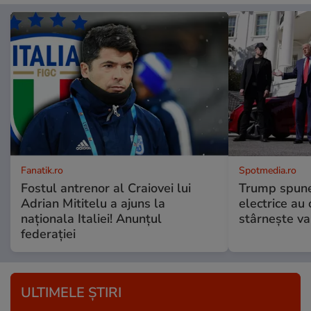
Fanatik.ro
Spotmedia.ro
Fostul antrenor al Craiovei lui
Trump spune 
Adrian Mititelu a ajuns la
electrice au 
naționala Italiei! Anunțul
stârnește val
federației
ULTIMELE ȘTIRI