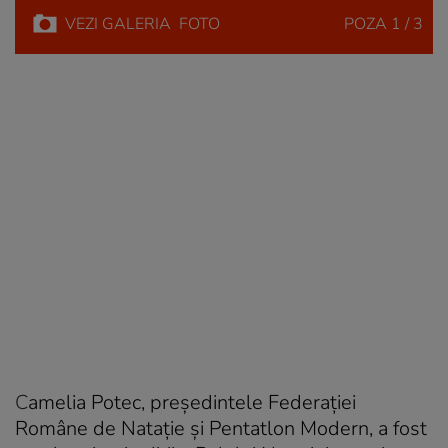
VEZI
GALERIA
FOTO
POZA
1 / 3
C
amelia Potec, preşedintele Federaţiei
Române de Nataţie şi Pentatlon Modern, a fost