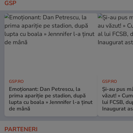
GSP
GSP.RO
GSP.RO
Emoționant: Dan Petrescu, la
Și-au pus mâ
prima apariție pe stadion, după
văzut! » Cum
lupta cu boala » Jennnifer l-a ținut
lui FCSB, du
de mână
Inaugurat as
PARTENERI