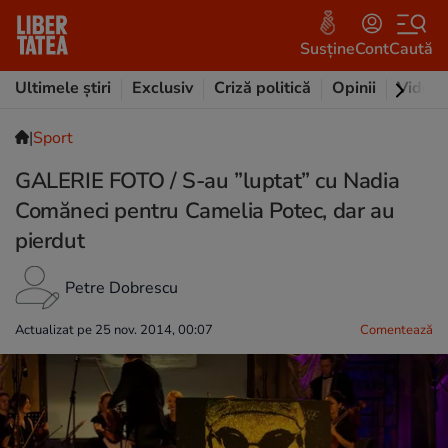
Susține
Cont
Caută
Ultimele știri
Exclusiv
Criză politică
Opinii
Video
|
Sport
GALERIE FOTO / S-au ”luptat” cu Nadia
Comăneci pentru Camelia Potec, dar au
pierdut
Petre Dobrescu
Actualizat pe 25 nov. 2014, 00:07
Comentează