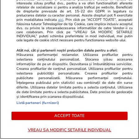
interesele si/sau profilul dvs., pentru a va oferi functionalitati aferente
retelelor de socializare si pentru a analiza traficul pe website. Beneficiati
de drepturile prevazute de art. 15-22 din GDPR in legatura cu
prelucrarea datelor cu caracter personal. Aceste drepturi pot fi exercitate
prin modalitatea indicata
aici
. Prin click pe “ACCEPT TOATE”, acceptati
Ce este făina de tapioca și în ce
folosirea tuturor Tehnologiilor de tip Cookie, care implica inclusiv acceptul
dvs. cu privire la stocarea/accesarea informatiilor de catre Vendor-ii cu
rețete poate fi folosită
care colaboram. Prin click pe “VREAU SA MODIFIC SETARILE
INDIVIDUAL” puteti schimba preferintele in mod individual, mai putin
cele legate de cookie strict necesare pentru functionarea website-ului.
Atât noi, cât și partenerii noștri prelucrăm datele pentru a oferi:
Măsurarea performanței reclamelor. Utilizarea profilurilor pentru
selectarea conținutului personalizat. Stocarea și/sau accesarea
Lifestyle
14 iul.
informațiilor de pe un dispozitiv. Dezvoltarea și îmbunătățirea serviciilor.
Crearea profilurilor de conținut personalizat. Utilizarea profilurilor pentru
selectarea publicității personalizate. Crearea profilurilor pentru
publicitate personalizată. Măsurarea performanței conținutului.
Înțelegerea publicului prin statistici sau combinații de date din surse
Ce este săpunul de Marsilia și
diferite. Utilizarea datelor limitate pentru a selecta conținutul. Utilizarea
de date limitate pentru a selecta publicitatea. Date precise de geolocație
la ce se folosește
și identificarea prin scanarea dispozitivului.
Listă parteneri (furnizori)
ACCEPT TOATE
Știri România
17 iul.
VREAU SA MODIFIC SETARILE INDIVIDUAL