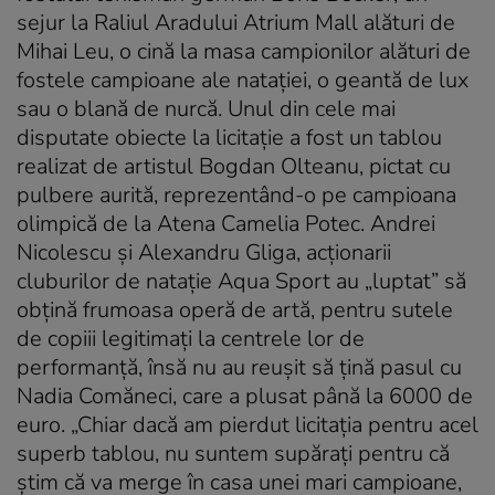
sejur la Raliul Aradului Atrium Mall alături de
Mihai Leu, o cină la masa campionilor alături de
fostele campioane ale nataţiei, o geantă de lux
sau o blană de nurcă. Unul din cele mai
disputate obiecte la licitaţie a fost un tablou
realizat de artistul Bogdan Olteanu, pictat cu
pulbere aurită, reprezentând-o pe campioana
olimpică de la Atena Camelia Potec. Andrei
Nicolescu şi Alexandru Gliga, acţionarii
cluburilor de nataţie Aqua Sport au „luptat” să
obţină frumoasa operă de artă, pentru sutele
de copiii legitimaţi la centrele lor de
performanţă, însă nu au reuşit să ţină pasul cu
Nadia Comăneci, care a plusat până la 6000 de
euro. „Chiar dacă am pierdut licitaţia pentru acel
superb tablou, nu suntem supăraţi pentru că
ştim că va merge în casa unei mari campioane,