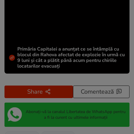
Primăria Capitalei a anunțat ce se întâmplă cu
blocul din Rahova afectat de explozie în urmă cu
9 luni și cât a plătit până acum pentru chiriile
locatarilor evacuați
Share
Comentează
Abonați-vă la canalul Libertatea de WhatsApp pentru
a fi la curent cu ultimele informații