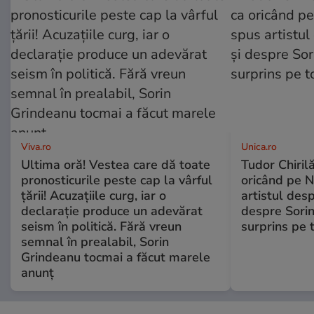
Viva.ro
Unica.ro
Ultima oră! Vestea care dă toate
Tudor Chiril
pronosticurile peste cap la vârful
oricând pe N
țării! Acuzațiile curg, iar o
artistul desp
declarație produce un adevărat
despre Sorin
seism în politică. Fără vreun
surprins pe 
semnal în prealabil, Sorin
Grindeanu tocmai a făcut marele
anunț