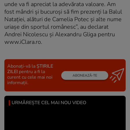
unde va fi apreciat la adevărata valoare. Am
fost mândri şi bucuroşi să fim prezenţi la Balul
Nataţiei, alături de Camelia Potec şi alte nume
uriaşe din sportul românesc”, au declarat
Andrei Nicolescu şi Alexandru Gliga pentru
www.iClara.ro.
Abonați-vă la
ȘTIRILE
ZILEI
pentru a fi la
ABONEAZĂ-TE
curent cu cele mai noi
informații.
URMĂREȘTE CEL MAI NOU VIDEO