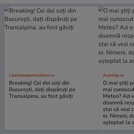
Libertateapentrufemei.ro
Avantaje.ro
Breaking! Cei doi soți din
O mai știți 
București, dați dispăruți pe
mai cunoscu
Transalpina, au fost găsiți
Meteo? Azi e
doamnă respe
stai să vezi 
ei. Nimeni, d
așteptat la 