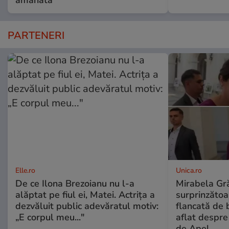
PARTENERI
Elle.ro
Unica.ro
De ce Ilona Brezoianu nu l-a
Mirabela Gră
alăptat pe fiul ei, Matei. Actrița a
surprinzătoar
dezvăluit public adevăratul motiv:
flancată de 
„E corpul meu..."
aflat despre
de Apel