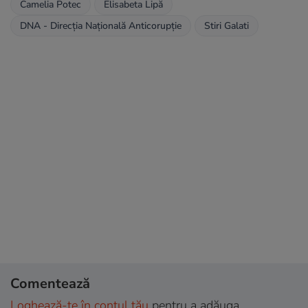
Camelia Potec
Elisabeta Lipă
DNA - Direcția Națională Anticorupție
Stiri Galati
Comentează
Loghează-te în contul tău
pentru a adăuga