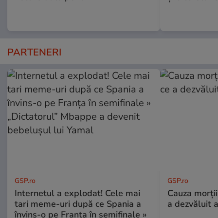
PARTENERI
GSP.ro
GSP.ro
Internetul a explodat! Cele mai
Cauza morții
tari meme-uri după ce Spania a
a dezvăluit 
învins-o pe Franța în semifinale »