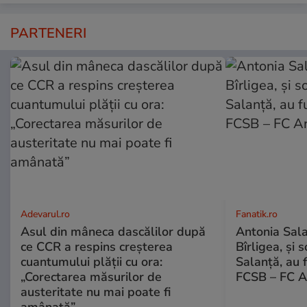
PARTENERI
Adevarul.ro
Fanatik.ro
Asul din mâneca dascălilor după
Antonia Salan
ce CCR a respins creșterea
Bîrligea, și 
cuantumului plății cu ora:
Salanță, au f
„Corectarea măsurilor de
FCSB – FC A
austeritate nu mai poate fi
amânată”