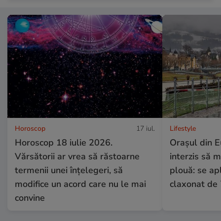
Horoscop
17 iul.
Lifestyle
Horoscop 18 iulie 2026.
Orașul din E
Vărsătorii ar vrea să răstoarne
interzis să 
termenii unei înțelegeri, să
plouă: se apl
modifice un acord care nu le mai
claxonat de
convine