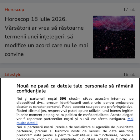
Horoscop
17 iul.
Horoscop 18 iulie 2026.
Vărsătorii ar vrea să răstoarne
termenii unei înțelegeri, să
modifice un acord care nu le mai
convine
Lifestyle
16 iul.
Nouă ne pasă ca datele tale personale să rămână
confidențiale
Cum îţi laşi casa în siguranţă
Noi și partenerii noștri
596
stocăm și/sau accesăm informații pe
dispozitivul dvs., precum identificatorii cookie unici pentru prelucrarea
înainte de a pleca în concediu
datelor cu caracter personal. Puteți accepta sau gestiona preferințele dvs.
făcând clic mai jos, respectiv vă puteți opune utilizării unui interes legitim
în orice moment pe pagina cu politica de confidențialitate. Aceste alegeri
vor fi raportate partenerilor noștri și nu vă vor afecta navigarea.
Mai
multe detalii
Noi si partenerii nostri (retelele de socializare si agentiile de publicitate
partenere, precum si furnizorii nostri de servicii de date analitice)
prelucram date pentru a permite website-ului sa functioneze, pentru a
Lifestyle
14 iul.
personaliza continutul si anunturile publicitare afisate in functie de