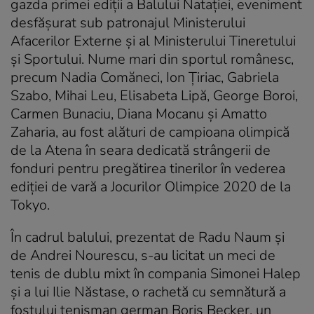
gazda primei ediţii a Balului Nataţiei, eveniment
desfăşurat sub patronajul Ministerului
Afacerilor Externe şi al Ministerului Tineretului
şi Sportului. Nume mari din sportul românesc,
precum Nadia Comăneci, Ion Ţiriac, Gabriela
Szabo, Mihai Leu, Elisabeta Lipă, George Boroi,
Carmen Bunaciu, Diana Mocanu şi Amatto
Zaharia, au fost alături de campioana olimpică
de la Atena în seara dedicată strângerii de
fonduri pentru pregătirea tinerilor în vederea
ediției de vară a Jocurilor Olimpice 2020 de la
Tokyo.
În cadrul balului, prezentat de Radu Naum şi
de Andrei Nourescu, s-au licitat un meci de
tenis de dublu mixt în compania Simonei Halep
şi a lui Ilie Năstase, o rachetă cu semnătură a
fostului tenisman german Boris Becker, un