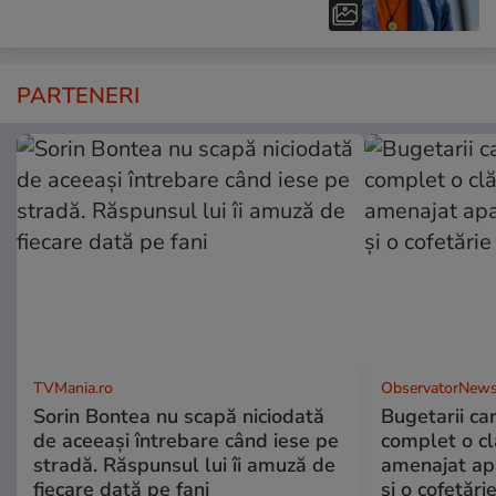
PARTENERI
TVMania.ro
ObservatorNews
Sorin Bontea nu scapă niciodată
Bugetarii ca
de aceeași întrebare când iese pe
complet o clă
stradă. Răspunsul lui îi amuză de
amenajat ap
fiecare dată pe fani
și o cofetări