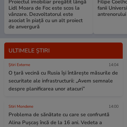
Proiectul imobiliar pregătit lângă
Filipe Coelh
Lidl Moara de Foc este scos la
fanii Univers
vânzare. Dezvoltatorul este
antrenorului
asociat în piață cu un alt proiect
de anvergură
ULTIMELE ȘTIRI
Știri Externe
14:04
O țară vecină cu Rusia își întărește măsurile de
securitate ale infrastructurii: „Avem semnale
despre planificarea unor atacuri”
Stiri Mondene
14:00
Problema de sănătate cu care se confruntă
Alina Pușcaș încă de la 16 ani. Vedeta a