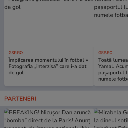
GSP.RO
GSP.RO
Împăcarea momentului în fotbal »
Toată lumea-
Fotografia „interzisă” care i-a dat
Yamal. Acum 
de gol
pașaportul l
numele fotb
PARTENERI