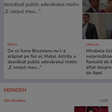
Elle.ro
Unica.ro
De ce Ilona Brezoianu nu l-a
Mirabela Gră
alăptat pe fiul ei, Matei. Actrița a
surprinzătoar
dezvăluit public adevăratul motiv:
flancată de 
„E corpul meu..."
aflat despre
de Apel
MONDEN
Stiri Mondene
14:00