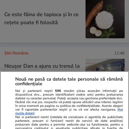
Ce este făina de tapioca și în ce
rețete poate fi folosită
Știri România
11:48
Nicușor Dan a ajuns cu trenul la
Kiev pentru Summitul Ucraina –
Nouă ne pasă ca datele tale personale să rămână
Europa de Sud-Est. Cine l-a
confidențiale
așteptat în gară
Noi și partenerii noștri
596
stocăm și/sau accesăm informații pe
dispozitivul dvs., precum identificatorii cookie unici pentru prelucrarea
datelor cu caracter personal. Puteți accepta sau gestiona preferințele dvs.
făcând clic mai jos, respectiv vă puteți opune utilizării unui interes legitim
în orice moment pe pagina cu politica de confidențialitate. Aceste alegeri
vor fi raportate partenerilor noștri și nu vă vor afecta navigarea.
Mai
Știri România
11:28
multe detalii
Noi si partenerii nostri (retelele de socializare si agentiile de publicitate
partenere, precum si furnizorii nostri de servicii de date analitice)
Cum va fi vremea în București în
prelucram date pentru a permite website-ului sa functioneze, pentru a
personaliza continutul si anunturile publicitare afisate in functie de