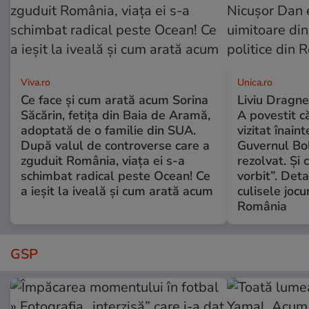
Viva.ro
Unica.ro
Ce face și cum arată acum Sorina
Liviu Dragne
Săcărin, fetița din Baia de Aramă,
A povestit c
adoptată de o familie din SUA.
vizitat înain
După valul de controverse care a
Guvernul Bol
zguduit România, viața ei s-a
rezolvat. Și
schimbat radical peste Ocean! Ce
vorbit”. Deta
a ieșit la iveală și cum arată acum
culisele jocur
România
GSP