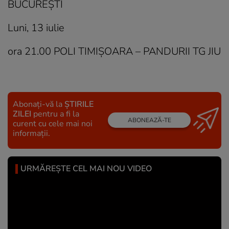
BUCUREȘTI
Luni, 13 iulie
ora 21.00 POLI TIMIȘOARA – PANDURII TG JIU
Abonați-vă la
ȘTIRILE
ZILEI
pentru a fi la
ABONEAZĂ-TE
curent cu cele mai noi
informații.
URMĂREȘTE CEL MAI NOU VIDEO