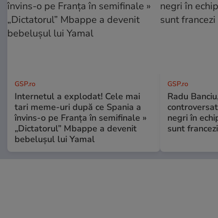
GSP.ro
GSP.ro
Internetul a explodat! Cele mai
Radu Banciu
tari meme-uri după ce Spania a
controversat:
învins-o pe Franța în semifinale »
negri în echi
„Dictatorul” Mbappe a devenit
sunt francezi
bebelușul lui Yamal