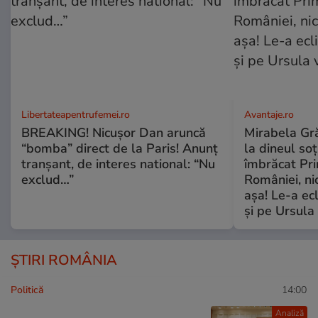
Libertateapentrufemei.ro
Avantaje.ro
BREAKING! Nicușor Dan aruncă
Mirabela Grăd
“bomba” direct de la Paris! Anunț
la dineul so
tranșant, de interes national: “Nu
îmbrăcat Pr
exclud…”
României, ni
așa! Le-a ec
și pe Ursula
ȘTIRI ROMÂNIA
Politică
14:00
Analiză