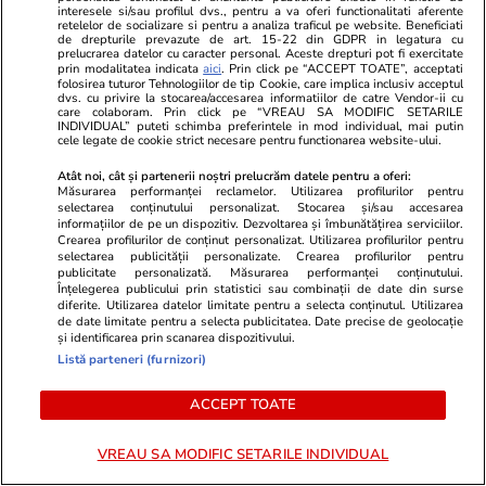
interesele si/sau profilul dvs., pentru a va oferi functionalitati aferente
perioada 15-18 iulie 2026.
retelelor de socializare si pentru a analiza traficul pe website. Beneficiati
de drepturile prevazute de art. 15-22 din GDPR in legatura cu
Temperaturile urcă până la 35
prelucrarea datelor cu caracter personal. Aceste drepturi pot fi exercitate
prin modalitatea indicata
aici
. Prin click pe “ACCEPT TOATE”, acceptati
de grade
folosirea tuturor Tehnologiilor de tip Cookie, care implica inclusiv acceptul
dvs. cu privire la stocarea/accesarea informatiilor de catre Vendor-ii cu
care colaboram. Prin click pe “VREAU SA MODIFIC SETARILE
INDIVIDUAL” puteti schimba preferintele in mod individual, mai putin
cele legate de cookie strict necesare pentru functionarea website-ului.
Știri România
11:10
Atât noi, cât și partenerii noștri prelucrăm datele pentru a oferi:
Măsurarea performanței reclamelor. Utilizarea profilurilor pentru
Analiză
Ce au comandat românii în
selectarea conținutului personalizat. Stocarea și/sau accesarea
informațiilor de pe un dispozitiv. Dezvoltarea și îmbunătățirea serviciilor.
serile de fotbal? Noua vedetă a
Crearea profilurilor de conținut personalizat. Utilizarea profilurilor pentru
selectarea publicității personalizate. Crearea profilurilor pentru
restaurantelor pe timpul
publicitate personalizată. Măsurarea performanței conținutului.
Înțelegerea publicului prin statistici sau combinații de date din surse
Campionatului Mondial
diferite. Utilizarea datelor limitate pentru a selecta conținutul. Utilizarea
de date limitate pentru a selecta publicitatea. Date precise de geolocație
și identificarea prin scanarea dispozitivului.
Listă parteneri (furnizori)
Știri România
10:39
ACCEPT TOATE
Teodor, elevul de 17 ani din
București care visează să
VREAU SA MODIFIC SETARILE INDIVIDUAL
combată poluarea cu un