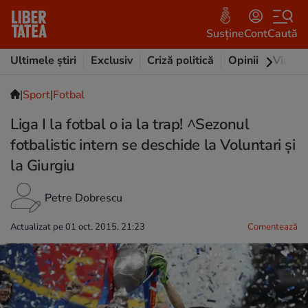
Susține
Cont
Caută
Ultimele știri
Exclusiv
Criză politică
Opinii
Video
|
Sport
|
Fotbal
Liga I la fotbal o ia la trap! ^Sezonul
fotbalistic intern se deschide la Voluntari și
la Giurgiu
Petre Dobrescu
Actualizat pe 01 oct. 2015, 21:23
Comentează