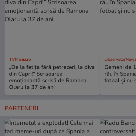
TVMania.ro
ObservatorNews
„De la fetița fără petreceri, la diva
Gemeni de 11
din Capri!” Scrisoarea
râu în Spani
emoționantă scrisă de Ramona
fotbal şi nu
Olaru la 37 de ani
PARTENERI