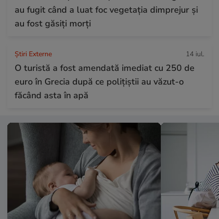
au fugit când a luat foc vegetația dimprejur și
au fost găsiți morți
Știri Externe
14 iul.
O turistă a fost amendată imediat cu 250 de
euro în Grecia după ce polițiștii au văzut-o
făcând asta în apă