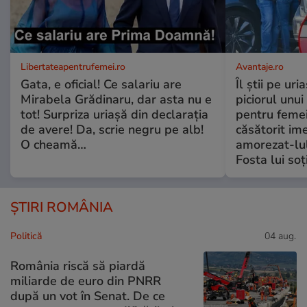
Libertateapentrufemei.ro
Avantaje.ro
Gata, e oficial! Ce salariu are
Îl știi pe ur
Mirabela Grădinaru, dar asta nu e
piciorul unui
tot! Surpriza uriașă din declarația
pentru femei
de avere! Da, scrie negru pe alb!
căsătorit ime
O cheamă…
amorezat-lul
Fosta lui soț
ȘTIRI ROMÂNIA
Politică
04 aug.
România riscă să piardă
miliarde de euro din PNRR
după un vot în Senat. De ce