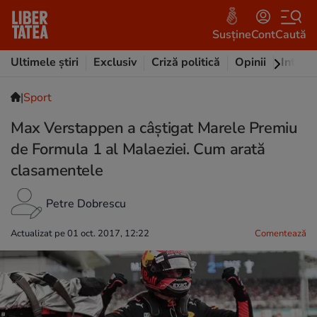
Susține
Cont
Caută
Ultimele știri
Exclusiv
Criză politică
Opinii
Intervi
|
Sport
Max Verstappen a câștigat Marele Premiu
de Formula 1 al Malaeziei. Cum arată
clasamentele
Petre Dobrescu
Actualizat pe 01 oct. 2017, 12:22
Comentează