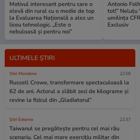
Motivul interesant pentru care o
Antonio Folh
elevă din rural cu o medie de top
tot!” Neluțu
la Evaluarea Națională a ales un
umilința CFR
liceu tehnologic. „Este o
Exclusiv
nebuloasă și pentru noi”
ULTIMELE ȘTIRI
Stiri Mondene
22:58
Russell Crowe, transformare spectaculoasă la
62 de ani. Actorul a slăbit zeci de kilograme și
revine la fizicul din „Gladiatorul”
Știri Externe
22:37
Taiwanul se pregătește pentru cel mai rău
scenariu. Cel mai mare exercițiu militar din