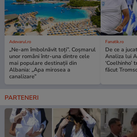
Adevarul.ro
Fanatik.ro
„Ne-am îmbolnăvit toți”. Coșmarul
De ce a jucat
unor români într-una dintre cele
Analiza lui A
mai populare destinații din
‘Coelhinho’ t
Albania: „Apa mirosea a
făcut Tromso
canalizare”
PARTENERI