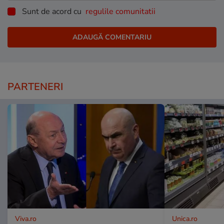
Sunt de acord cu
regulile comunitatii
PARTENERI
Viva.ro
Unica.ro