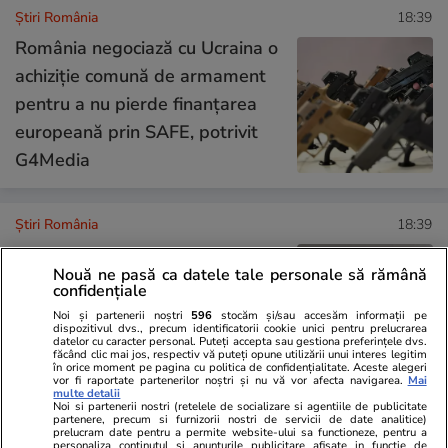
Știri România
18:39
România negociază cu Ucraina o
achiziție comună de armament
pentru a nu pierde finanțarea
europeană prin SAFE, potrivit
G4Media
Știri România
18:39
141 de localități din România
Nouă ne pasă ca datele tale personale să rămână
confidențiale
au restricții la apă: 80 în sistem
Noi și partenerii noștri
596
stocăm și/sau accesăm informații pe
centralizat și 61 dependente de
dispozitivul dvs., precum identificatorii cookie unici pentru prelucrarea
datelor cu caracter personal. Puteți accepta sau gestiona preferințele dvs.
puțuri și fântâni
făcând clic mai jos, respectiv vă puteți opune utilizării unui interes legitim
în orice moment pe pagina cu politica de confidențialitate. Aceste alegeri
vor fi raportate partenerilor noștri și nu vă vor afecta navigarea.
Mai
multe detalii
Noi si partenerii nostri (retelele de socializare si agentiile de publicitate
partenere, precum si furnizorii nostri de servicii de date analitice)
Opinii
13:21
prelucram date pentru a permite website-ului sa functioneze, pentru a
personaliza continutul si anunturile publicitare afisate in functie de