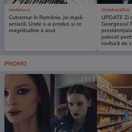
Mediafax.ro
StirileKanalD.ro
Cutremur în România, joi după-
UPDATE Zi d
amiază. Unde s-a produs și ce
Georgescu! F
magnitudine a avut
prezidențiale
judecat pent
lovitură de s
PROMO