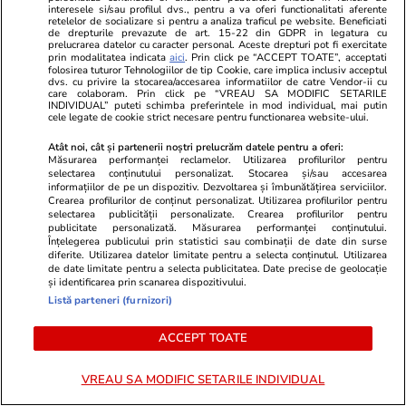
interesele si/sau profilul dvs., pentru a va oferi functionalitati aferente
retelelor de socializare si pentru a analiza traficul pe website. Beneficiati
de drepturile prevazute de art. 15-22 din GDPR in legatura cu
Adormirea Maicii Domnului – o
prelucrarea datelor cu caracter personal. Aceste drepturi pot fi exercitate
prin modalitatea indicata
aici
. Prin click pe “ACCEPT TOATE”, acceptati
reflecție asupra unei mari
folosirea tuturor Tehnologiilor de tip Cookie, care implica inclusiv acceptul
dvs. cu privire la stocarea/accesarea informatiilor de catre Vendor-ii cu
sărbători
care colaboram. Prin click pe “VREAU SA MODIFIC SETARILE
INDIVIDUAL” puteti schimba preferintele in mod individual, mai putin
cele legate de cookie strict necesare pentru functionarea website-ului.
Atât noi, cât și partenerii noștri prelucrăm datele pentru a oferi:
Măsurarea performanței reclamelor. Utilizarea profilurilor pentru
Opinii
05 aug.
selectarea conținutului personalizat. Stocarea și/sau accesarea
informațiilor de pe un dispozitiv. Dezvoltarea și îmbunătățirea serviciilor.
Crearea profilurilor de conținut personalizat. Utilizarea profilurilor pentru
selectarea publicității personalizate. Crearea profilurilor pentru
Auziți balastierele găinarilor
publicitate personalizată. Măsurarea performanței conținutului.
Înțelegerea publicului prin statistici sau combinații de date din surse
cum încarcă la cutiile de
diferite. Utilizarea datelor limitate pentru a selecta conținutul. Utilizarea
de date limitate pentru a selecta publicitatea. Date precise de geolocație
pantofi?
și identificarea prin scanarea dispozitivului.
Listă parteneri (furnizori)
ACCEPT TOATE
Opinii
04 aug.
VREAU SA MODIFIC SETARILE INDIVIDUAL
Prima lună fără Călin