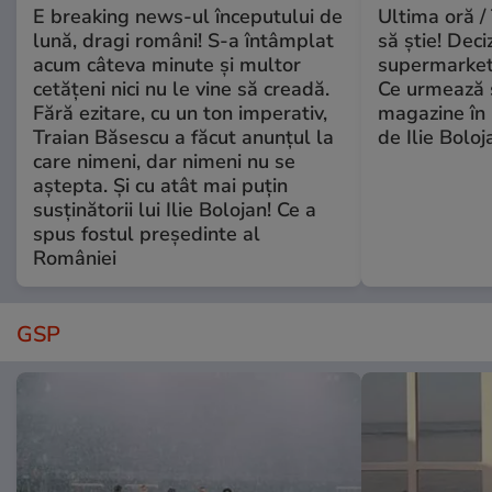
E breaking news-ul începutului de
Ultima oră / 
lună, dragi români! S-a întâmplat
să știe! Deci
acum câteva minute și multor
supermarketu
cetățeni nici nu le vine să creadă.
Ce urmează s
Fără ezitare, cu un ton imperativ,
magazine în 
Traian Băsescu a făcut anunțul la
de Ilie Boloj
care nimeni, dar nimeni nu se
aștepta. Și cu atât mai puțin
susținătorii lui Ilie Bolojan! Ce a
spus fostul președinte al
României
GSP