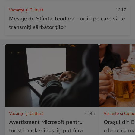
Vacanțe și Cultură
16:17
Mesaje de Sfânta Teodora – urări pe care să le
transmiți sărbătoriților
Vacanțe și Cultură
21:46
Vacanțe și Cultu
Avertisment Microsoft pentru
Orașul din E
turiști: hackerii ruși îți pot fura
o bere cu ma