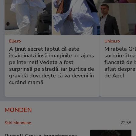
Elle.ro
Unica.ro
A ținut secret faptul că este
Mirabela Gră
însărcinată însă imaginile au ajuns
surprinzătoar
pe internet! Vedeta a fost
flancată de 
surprinsă pe stradă, iar burtica de
aflat despre
gravidă dovedește că va deveni în
de Apel
curând mamă
MONDEN
Stiri Mondene
22:58
Russell Crowe, transformare