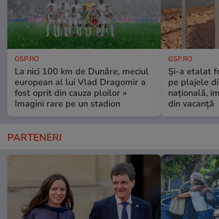
GSP.RO
GSP.RO
La nici 100 km de Dunăre, meciul
Și-a etalat 
european al lui Vlad Dragomir a
pe plajele d
fost oprit din cauza ploilor »
națională, i
Imagini rare pe un stadion
din vacanță
PARTENERI