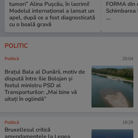
tumori” Alina Pușcău, în lacrimi!
FORMA din c
Modelul internațional a lansat un
Schimbarea l
apel, după ce a fost diagnosticată
....
cu o boală gravă
POLITIC
Politică
20:04
Brațul Bala al Dunării, motiv de
dispută între Ilie Bolojan și
fostul ministru PSD al
Transporturilor: „Mai bine vă
uitați în oglindă”
Politică
19:29
Bruxellesul critică
amendamentele la Legea