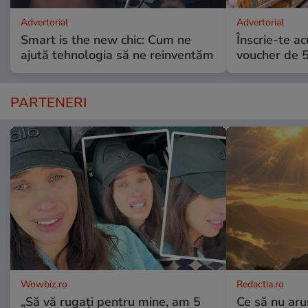
Advertorial
Advertorial
Smart is the new chic: Cum ne
Înscrie-te ac
ajută tehnologia să ne reinventăm
voucher de 5
PARTENERI
Wowbiz.ro
Redactia.ro
„Să vă rugați pentru mine, am 5
Ce să nu aru