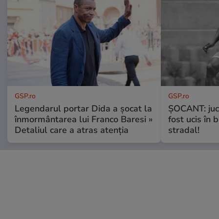
GSP.ro
GSP.ro
Legendarul portar Dida a șocat la
ȘOCANT: jucă
înmormântarea lui Franco Baresi »
fost ucis în 
Detaliul care a atras atenția
stradal!