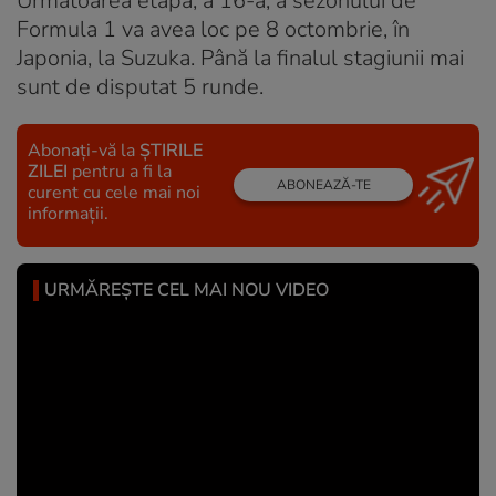
Următoarea etapă, a 16-a, a sezonului de
Formula 1 va avea loc pe 8 octombrie, în
Japonia, la Suzuka. Până la finalul stagiunii mai
sunt de disputat 5 runde.
Abonați-vă la
ȘTIRILE
ZILEI
pentru a fi la
ABONEAZĂ-TE
curent cu cele mai noi
informații.
URMĂREȘTE CEL MAI NOU VIDEO