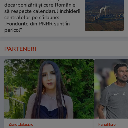
decarbonizării și cere României
să respecte calendarul închiderii
centralelor pe cărbune:
„Fondurile din PNRR sunt în
pericol”
PARTENERI
ZiaruldeIasi.ro
Fanatik.ro