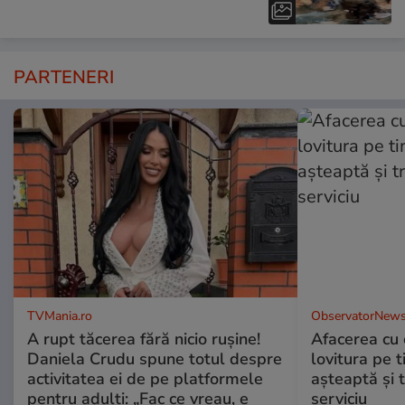
PARTENERI
TVMania.ro
ObservatorNews
A rupt tăcerea fără nicio rușine!
Afacerea cu 
Daniela Crudu spune totul despre
lovitura pe t
activitatea ei de pe platformele
aşteaptă şi 
pentru adulți: „Fac ce vreau, e
serviciu