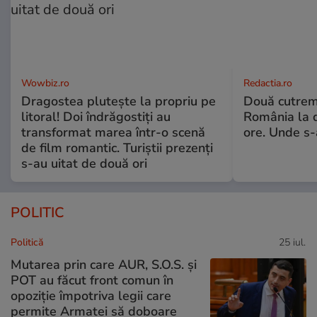
Wowbiz.ro
Redactia.ro
Dragostea plutește la propriu pe
Două cutrem
litoral! Doi îndrăgostiți au
România la d
transformat marea într-o scenă
ore. Unde s
de film romantic. Turiștii prezenți
s-au uitat de două ori
POLITIC
Politică
25 iul.
Mutarea prin care AUR, S.O.S. și
POT au făcut front comun în
opoziție împotriva legii care
permite Armatei să doboare