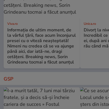
Viva.ro
Unica.ro
Informația de ultim moment, de
Divorț la nive
la vârful țării, face acum înconjurul
Incredibil ce
presei cu o viteză neașteptată!
ei, după ani 
Nimeni nu credea că se va ajunge
rău când mă
până aici, dar iată-ne, dragi
cetățeni. Breaking news, Sorin
Grindeanu tocmai a făcut anunțul
GSP