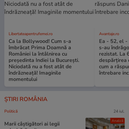
Libertateapentrufemei.ro
Avantaje.ro
Ca la Bollywood! Cum s-a
Ea - 52, el 
îmbrăcat Prima Doamnă a
s-au îndrăgos
României la întâlnirea cu
rezistat. La 
președinta Indiei la București.
despărțirea 
Niciodată nu a fost atât de
cum a răspu
îndrăzneață! Imaginile
întrebare i
momentului
ȘTIRI ROMÂNIA
Politică
24 iul.
Analiză
Marii câștigători ai legii