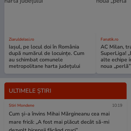
ZiaruldeIasi.ro
Fanatik.ro
Iașul, pe locul doi în România
AC Milan, tr
după numărul de locuințe. Cum
SuperLiga! „D
au schimbat comunele
alte echipe 
metropolitane harta județului
noua „perlă”
ULTIMELE ȘTIRI
Stiri Mondene
10:19
Cum și-a învins Mihai Mărgineanu cea mai
mare frică: „A fost mai plăcut decât să-mi
dezvolt bicepșii făcând cruci”