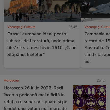
Vacanțe și Cultură
06:45
Vacanțe și Cultu
Orașul european ideal pentru
Compania ae
iubitorii de literatură, unde prima
record de 19
librărie s-a deschis în 1610: „Ca în
Australia. C
Stăpânul Inelelor”
când stai apr
aer
Horoscop
25 iul.
Horoscop 26 iulie 2026. Racii
încep o perioadă mai dificilă în
relația cu superiorii, poate și pe
fondul unui volum mai mare de