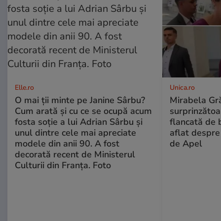
Elle.ro
Unica.ro
O mai ții minte pe Janine Sârbu?
Mirabela Gră
Cum arată și cu ce se ocupă acum
surprinzătoar
fosta soție a lui Adrian Sârbu și
flancată de 
unul dintre cele mai apreciate
aflat despre
modele din anii 90. A fost
de Apel
decorată recent de Ministerul
Culturii din Franța. Foto