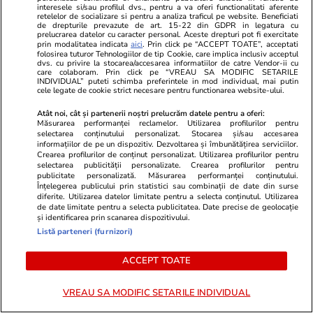
interesele si/sau profilul dvs., pentru a va oferi functionalitati aferente
România fricii: Cum am ajuns să
retelelor de socializare si pentru a analiza traficul pe website. Beneficiati
de drepturile prevazute de art. 15-22 din GDPR in legatura cu
trăim din spaimă în spaimă
prelucrarea datelor cu caracter personal. Aceste drepturi pot fi exercitate
prin modalitatea indicata
aici
. Prin click pe “ACCEPT TOATE”, acceptati
folosirea tuturor Tehnologiilor de tip Cookie, care implica inclusiv acceptul
dvs. cu privire la stocarea/accesarea informatiilor de catre Vendor-ii cu
care colaboram. Prin click pe “VREAU SA MODIFIC SETARILE
INDIVIDUAL” puteti schimba preferintele in mod individual, mai putin
cele legate de cookie strict necesare pentru functionarea website-ului.
Opinii
23 iul.
Atât noi, cât și partenerii noștri prelucrăm datele pentru a oferi:
Măsurarea performanței reclamelor. Utilizarea profilurilor pentru
selectarea conținutului personalizat. Stocarea și/sau accesarea
informațiilor de pe un dispozitiv. Dezvoltarea și îmbunătățirea serviciilor.
Crearea profilurilor de conținut personalizat. Utilizarea profilurilor pentru
Țoiu, arestează-mă dacă
selectarea publicității personalizate. Crearea profilurilor pentru
publicitate personalizată. Măsurarea performanței conținutului.
altceva n-ai de făcut!
Înțelegerea publicului prin statistici sau combinații de date din surse
diferite. Utilizarea datelor limitate pentru a selecta conținutul. Utilizarea
de date limitate pentru a selecta publicitatea. Date precise de geolocație
și identificarea prin scanarea dispozitivului.
Listă parteneri (furnizori)
Opinii
22 iul.
ACCEPT TOATE
VREAU SA MODIFIC SETARILE INDIVIDUAL