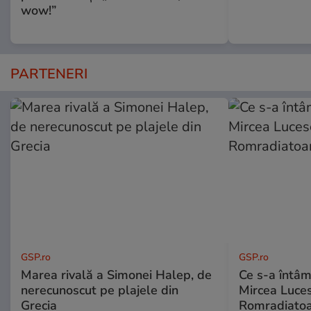
wow!”
PARTENERI
GSP.ro
GSP.ro
Marea rivală a Simonei Halep, de
Ce s-a întâmp
nerecunoscut pe plajele din
Mircea Luces
Grecia
Romradiatoa