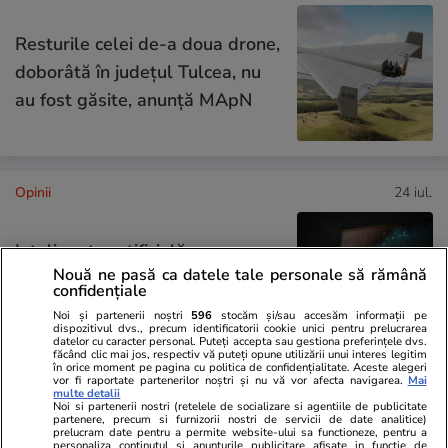
Resturile celei de-a doua drone,
doborâtă în județul Tulcea, nu
au fost găsite, anunță MApN
Opinii
24 iul.
Inteligența artificială va
Nouă ne pasă ca datele tale personale să rămână
remodela economia mondială și
confidențiale
politica monetară
Noi și partenerii noștri
596
stocăm și/sau accesăm informații pe
dispozitivul dvs., precum identificatorii cookie unici pentru prelucrarea
datelor cu caracter personal. Puteți accepta sau gestiona preferințele dvs.
făcând clic mai jos, respectiv vă puteți opune utilizării unui interes legitim
în orice moment pe pagina cu politica de confidențialitate. Aceste alegeri
vor fi raportate partenerilor noștri și nu vă vor afecta navigarea.
Mai
multe detalii
Opinii
24 iul.
Noi si partenerii nostri (retelele de socializare si agentiile de publicitate
partenere, precum si furnizorii nostri de servicii de date analitice)
prelucram date pentru a permite website-ului sa functioneze, pentru a
personaliza continutul si anunturile publicitare afisate in functie de