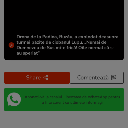
Drona de la Padina, Buzău, a explodat deasupra
turmei păzite de ciobanul Lupu. „Numai de
Dumnezeu de Sus mi-e frică! Oile normal că s-
au speriat”
Share
Comentează
Abonați-vă la canalul Libertatea de WhatsApp pentru
a fi la curent cu ultimele informații