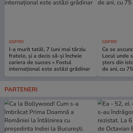
GSP.RO
GSP.RO
I-a murit tatăl, 7 luni mai târziu
Ce se ascund
fratele, și a decis să-și încheie
Locul unde s-
cariera de succes » Fostul
șters din ist
internațional este astăzi grădinar
de ani, cu 7
PARTENERI