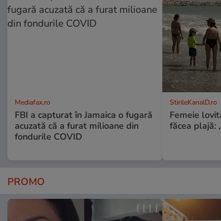
Mediafax.ro
StirileKanalD.ro
FBI a capturat în Jamaica o fugară
Femeie lovit
acuzată că a furat milioane din
făcea plajă: „
fondurile COVID
PROMO