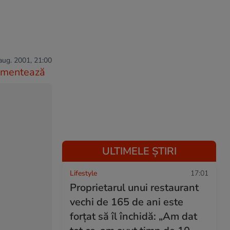
aug. 2001, 21:00
mentează
ULTIMELE ȘTIRI
Lifestyle
17:01
Proprietarul unui restaurant
vechi de 165 de ani este
forțat să îl închidă: „Am dat