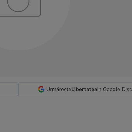
Urmărește
Libertatea
in Google Dis