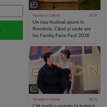
Vacanțe și Cultură
16:29
Un nou festival apare în
România. Când și unde are
i
loc Family Farm Fest 2026
Vacanțe și Cultură
16:15
Cât costă o noapte în hotelul