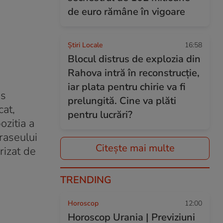
de euro rămâne în vigoare
Știri Locale
16:58
Blocul distrus de explozia din
Rahova intră în reconstrucție,
iar plata pentru chirie va fi
us
prelungită. Cine va plăti
cat,
pentru lucrări?
ozitia a
raseului
Citește mai multe
rizat de
TRENDING
Horoscop
12:00
Horoscop Urania | Previziuni