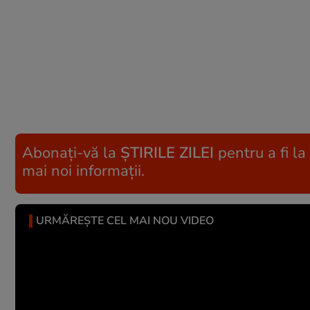
Abonați-vă la
ȘTIRILE ZILEI
pentru a fi la
mai noi informații.
URMĂREȘTE CEL MAI NOU VIDEO