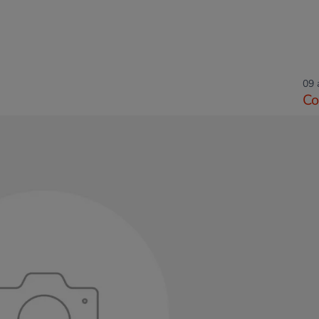
09 
Co