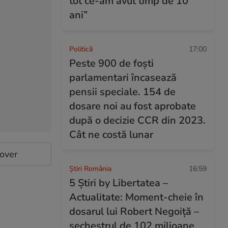
tot ce-am avut timp de 10
ani”
Politică
17:00
Peste 900 de foști
parlamentari încasează
pensii speciale. 154 de
dosare noi au fost aprobate
după o decizie CCR din 2023.
Cât ne costă lunar
cover
Știri România
16:59
5 Știri by Libertatea –
Actualitate: Moment-cheie în
dosarul lui Robert Negoiță –
sechestrul de 102 milioane