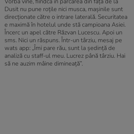
Vorba vine, fiindcă în parcarea din față de la
Dusit nu pune roțile nici musca, mașinile sunt
direcționate către o intrare laterală. Securitatea
e maximă în hotelul unde stă campioana Asiei.
Încerc un apel către Răzvan Lucescu. Apoi un
sms. Nici un răspuns. Într-un târziu, mesaj pe
wats app: „Îmi pare rău, sunt la ședință de
analiză cu staff-ul meu. Lucrez până târziu. Hai
să ne auzim mâine dimineață”.