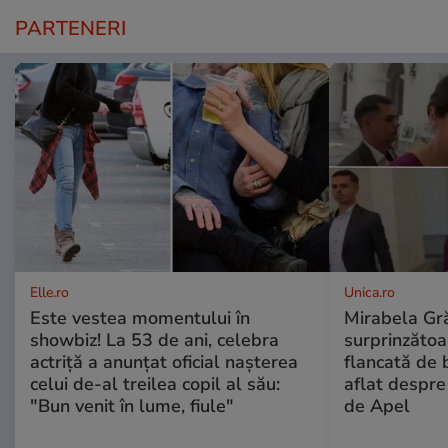
PARTENERI
Elle.ro
Unica.ro
Este vestea momentului în
Mirabela Gră
showbiz! La 53 de ani, celebra
surprinzătoar
actriță a anunțat oficial nașterea
flancată de 
celui de-al treilea copil al său:
aflat despre
"Bun venit în lume, fiule"
de Apel