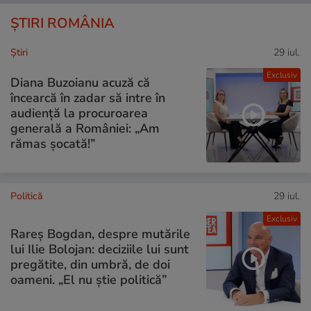
ȘTIRI ROMÂNIA
Ştiri
29 iul.
Exclusiv
Diana Buzoianu acuză că
încearcă în zadar să intre în
audiență la procuroarea
generală a României: „Am
rămas șocată!”
Politică
29 iul.
Exclusiv
Rareș Bogdan, despre mutările
lui Ilie Bolojan: deciziile lui sunt
pregătite, din umbră, de doi
oameni. „El nu știe politică”