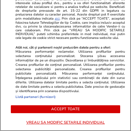
interesele si/sau profilul dvs., pentru a va oferi functionalitati aferente
retelelor de socializare si pentru a analiza traficul pe website. Beneficiati
de drepturile prevazute de art. 15-22 din GDPR in legatura cu
prelucrarea datelor cu caracter personal. Aceste drepturi pot fi exercitate
prin modalitatea indicata
aici
. Prin click pe “ACCEPT TOATE”, acceptati
folosirea tuturor Tehnologiilor de tip Cookie, care implica inclusiv acceptul
dvs. cu privire la stocarea/accesarea informatiilor de catre Vendor-ii cu
care colaboram. Prin click pe “VREAU SA MODIFIC SETARILE
INDIVIDUAL” puteti schimba preferintele in mod individual, mai putin
cele legate de cookie strict necesare pentru functionarea website-ului.
Atât noi, cât și partenerii noștri prelucrăm datele pentru a oferi:
Măsurarea performanței reclamelor. Utilizarea profilurilor pentru
Wowbiz.ro
Redactia.ro
selectarea conținutului personalizat. Stocarea și/sau accesarea
informațiilor de pe un dispozitiv. Dezvoltarea și îmbunătățirea serviciilor.
Doliu în Armata României. Pilotul
Ce este LEP
Crearea profilurilor de conținut personalizat. Utilizarea profilurilor pentru
militar Mihai Vîrdol a murit în
pe care a co
selectarea publicității personalizate. Crearea profilurilor pentru
publicitate personalizată. Măsurarea performanței conținutului.
urma unui grav accident de
unde se ia s
Înțelegerea publicului prin statistici sau combinații de date din surse
motocicletă
diferite. Utilizarea datelor limitate pentru a selecta conținutul. Utilizarea
de date limitate pentru a selecta publicitatea. Date precise de geolocație
și identificarea prin scanarea dispozitivului.
Listă parteneri (furnizori)
POLITIC
ACCEPT TOATE
Politică
30 iul.
VREAU SA MODIFIC SETARILE INDIVIDUAL
Analiză
Cum au ciopârțit aleșii noua