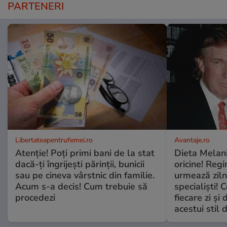
PARTENERI
Libertateapentrufemei.ro
Avantaje.ro
Atenție! Poți primi bani de la stat
Dieta Melan
dacă-ți îngrijești părinții, bunicii
oricine! Regi
sau pe cineva vârstnic din familie.
urmează zilni
Acum s-a decis! Cum trebuie să
specialiști! 
procedezi
fiecare zi și 
acestui stil 