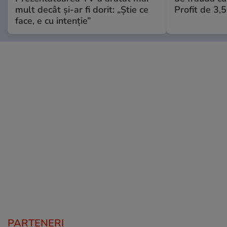
mult decât și-ar fi dorit: „Știe ce
Profit de 3,
face, e cu intenție”
PARTENERI