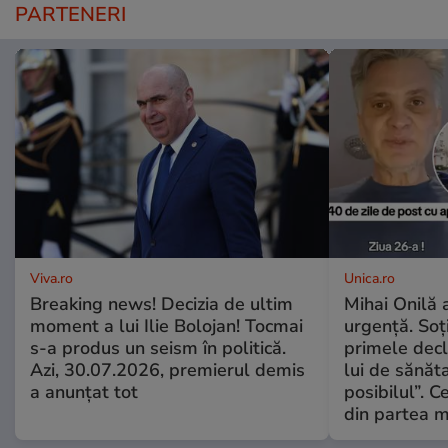
PARTENERI
Viva.ro
Unica.ro
Breaking news! Decizia de ultim
Mihai Onilă 
moment a lui Ilie Bolojan! Tocmai
urgență. Soți
s-a produs un seism în politică.
primele decl
Azi, 30.07.2026, premierul demis
lui de sănăta
a anunțat tot
posibilul”. C
din partea m