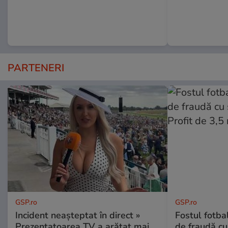
PARTENERI
GSP.ro
GSP.ro
Incident neașteptat în direct »
Fostul fotba
Prezentatoarea TV a arătat mai
de fraudă cu 