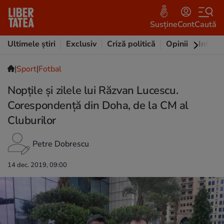
Susține
Cont
Caută
Ultimele știri
Exclusiv
Criză politică
Opinii
Intervi
|
Sport
|
Fotbal
Nopțile și zilele lui Răzvan Lucescu.
Corespondență din Doha, de la CM al
Cluburilor
Petre Dobrescu
14 dec. 2019, 09:00