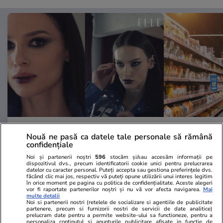
Advertorial
Advertorial
Nouă ne pasă ca datele tale personale să rămână
Smart is the new chic: Cum ne
Înscrie-te ac
confidențiale
ajută tehnologia să ne reinventăm
voucher de 5
Noi și partenerii noștri
596
stocăm și/sau accesăm informații pe
dispozitivul dvs., precum identificatorii cookie unici pentru prelucrarea
datelor cu caracter personal. Puteți accepta sau gestiona preferințele dvs.
făcând clic mai jos, respectiv vă puteți opune utilizării unui interes legitim
PARTENERI
în orice moment pe pagina cu politica de confidențialitate. Aceste alegeri
vor fi raportate partenerilor noștri și nu vă vor afecta navigarea.
Mai
multe detalii
Noi si partenerii nostri (retelele de socializare si agentiile de publicitate
partenere, precum si furnizorii nostri de servicii de date analitice)
prelucram date pentru a permite website-ului sa functioneze, pentru a
personaliza continutul si anunturile publicitare afisate in functie de