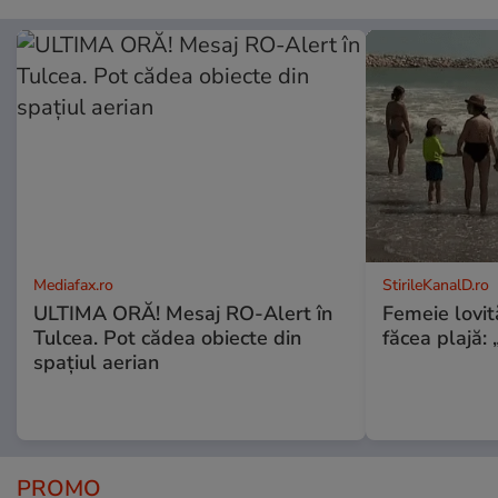
Mediafax.ro
StirileKanalD.ro
ULTIMA ORĂ! Mesaj RO-Alert în
Femeie lovit
Tulcea. Pot cădea obiecte din
făcea plajă: „
spațiul aerian
PROMO