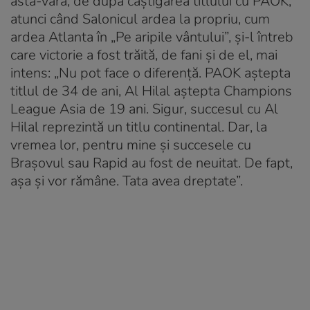
astă-vară, de după câștigarea titlului cu PAOK,
atunci când Salonicul ardea la propriu, cum
ardea Atlanta în „Pe aripile vântului”, și-l întreb
care victorie a fost trăită, de fani și de el, mai
intens: „Nu pot face o diferență. PAOK aștepta
titlul de 34 de ani, Al Hilal aștepta Champions
League Asia de 19 ani. Sigur, succesul cu Al
Hilal reprezintă un titlu continental. Dar, la
vremea lor, pentru mine și succesele cu
Brașovul sau Rapid au fost de neuitat. De fapt,
așa și vor rămâne. Tata avea dreptate”.