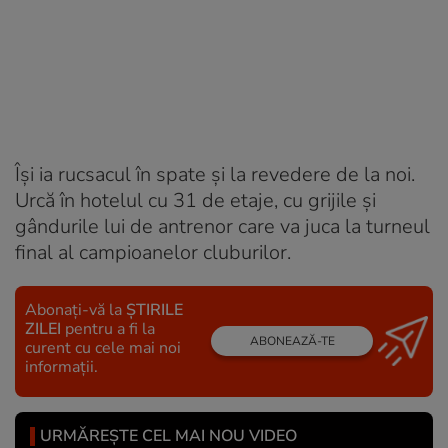
Își ia rucsacul în spate și la revedere de la noi.
Urcă în hotelul cu 31 de etaje, cu grijile și
gândurile lui de antrenor care va juca la turneul
final al campioanelor cluburilor.
Abonați-vă la
ȘTIRILE
ZILEI
pentru a fi la
ABONEAZĂ-TE
curent cu cele mai noi
informații.
URMĂREȘTE CEL MAI NOU VIDEO