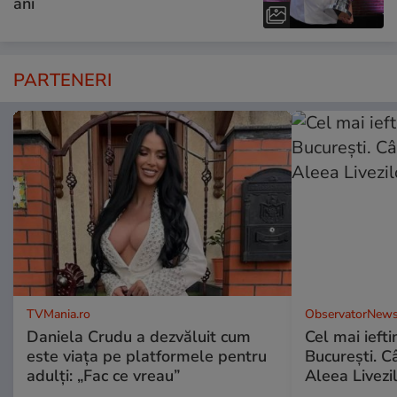
ani
PARTENERI
TVMania.ro
ObservatorNews
Daniela Crudu a dezvăluit cum
Cel mai ieft
este viața pe platformele pentru
Bucureşti. C
adulți: „Fac ce vreau”
Aleea Livezil