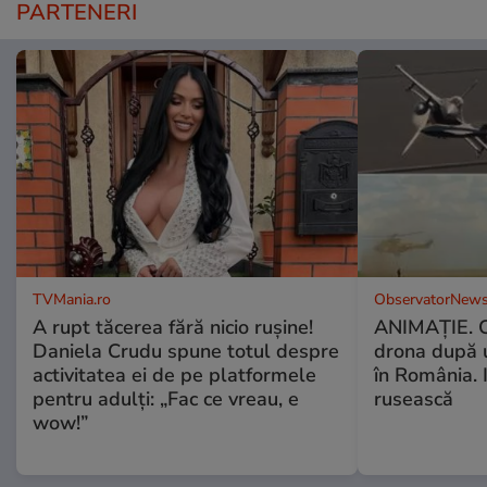
PARTENERI
TVMania.ro
ObservatorNews
A rupt tăcerea fără nicio rușine!
ANIMAŢIE. C
Daniela Crudu spune totul despre
drona după 
activitatea ei de pe platformele
în România. In
pentru adulți: „Fac ce vreau, e
rusească
wow!”