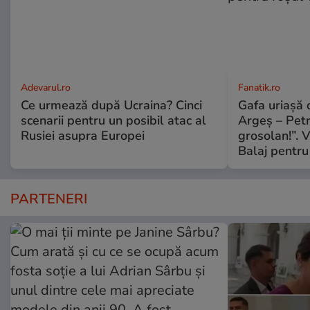
Adevarul.ro
Fanatik.ro
Ce urmează după Ucraina? Cinci
Gafa uriașă d
scenarii pentru un posibil atac al
Argeș – Petr
Rusiei asupra Europei
grosolan!”. V
Balaj pentru
PARTENERI