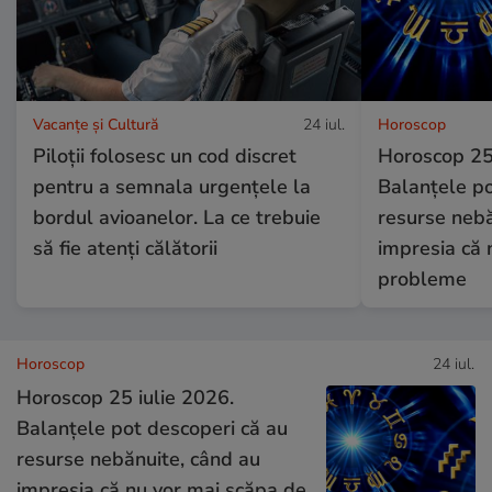
Vacanțe și Cultură
24 iul.
Horoscop
Piloții folosesc un cod discret
Horoscop 25 
pentru a semnala urgențele la
Balanțele po
bordul avioanelor. La ce trebuie
resurse nebă
să fie atenți călătorii
impresia că 
probleme
Horoscop
24 iul.
Horoscop 25 iulie 2026.
Balanțele pot descoperi că au
resurse nebănuite, când au
impresia că nu vor mai scăpa de