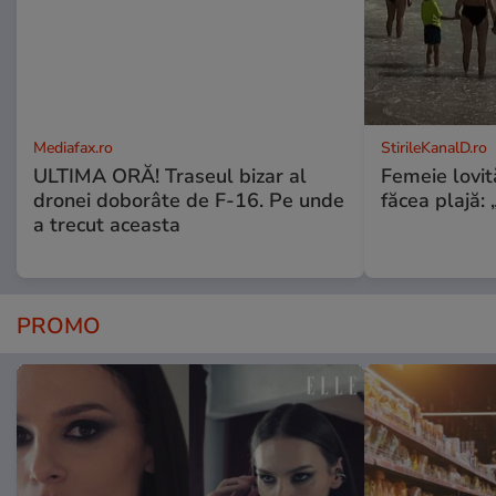
Mediafax.ro
StirileKanalD.ro
ULTIMA ORĂ! Traseul bizar al
Femeie lovit
dronei doborâte de F-16. Pe unde
făcea plajă: „
a trecut aceasta
PROMO