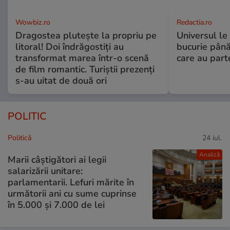
Wowbiz.ro
Redactia.ro
Dragostea plutește la propriu pe
Universul le
litoral! Doi îndrăgostiți au
bucurie până
transformat marea într-o scenă
care au part
de film romantic. Turiștii prezenți
s-au uitat de două ori
POLITIC
Politică
24 iul.
Analiză
Marii câștigători ai legii
salarizării unitare:
parlamentarii. Lefuri mărite în
următorii ani cu sume cuprinse
în 5.000 și 7.000 de lei