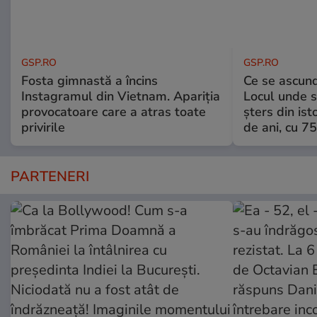
GSP.RO
GSP.RO
Fosta gimnastă a încins
Ce se ascund
Instagramul din Vietnam. Apariția
Locul unde s-
provocatoare care a atras toate
șters din ist
privirile
de ani, cu 7
PARTENERI