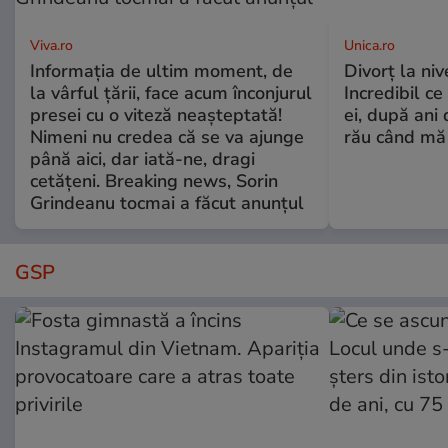
Viva.ro
Unica.ro
Informația de ultim moment, de
Divorț la nive
la vârful țării, face acum înconjurul
Incredibil ce
presei cu o viteză neașteptată!
ei, după ani 
Nimeni nu credea că se va ajunge
rău când mă
până aici, dar iată-ne, dragi
cetățeni. Breaking news, Sorin
Grindeanu tocmai a făcut anunțul
GSP