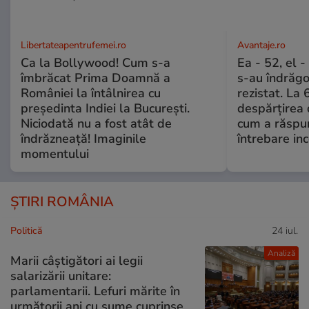
Libertateapentrufemei.ro
Avantaje.ro
Ca la Bollywood! Cum s-a
Ea - 52, el 
îmbrăcat Prima Doamnă a
s-au îndrăgos
României la întâlnirea cu
rezistat. La 
președinta Indiei la București.
despărțirea 
Niciodată nu a fost atât de
cum a răspu
îndrăzneață! Imaginile
întrebare i
momentului
ȘTIRI ROMÂNIA
Politică
24 iul.
Analiză
Marii câștigători ai legii
salarizării unitare:
parlamentarii. Lefuri mărite în
următorii ani cu sume cuprinse