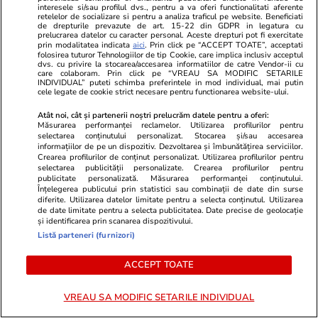
interesele si/sau profilul dvs., pentru a va oferi functionalitati aferente
Știri România
24 iul.
retelelor de socializare si pentru a analiza traficul pe website. Beneficiati
de drepturile prevazute de art. 15-22 din GDPR in legatura cu
prelucrarea datelor cu caracter personal. Aceste drepturi pot fi exercitate
prin modalitatea indicata
aici
. Prin click pe “ACCEPT TOATE”, acceptati
Resturile dronei doborâte la
folosirea tuturor Tehnologiilor de tip Cookie, care implica inclusiv acceptul
dvs. cu privire la stocarea/accesarea informatiilor de catre Vendor-ii cu
Padina, județul Buzău și ale
care colaboram. Prin click pe “VREAU SA MODIFIC SETARILE
INDIVIDUAL” puteti schimba preferintele in mod individual, mai putin
rachetei aer-aer care a
cele legate de cookie strict necesare pentru functionarea website-ului.
interceptat-o au fost găsite
Atât noi, cât și partenerii noștri prelucrăm datele pentru a oferi:
Măsurarea performanței reclamelor. Utilizarea profilurilor pentru
selectarea conținutului personalizat. Stocarea și/sau accesarea
informațiilor de pe un dispozitiv. Dezvoltarea și îmbunătățirea serviciilor.
Crearea profilurilor de conținut personalizat. Utilizarea profilurilor pentru
Știri România
24 iul.
selectarea publicității personalizate. Crearea profilurilor pentru
publicitate personalizată. Măsurarea performanței conținutului.
Bustul lui Adrian Păunescu din
Înțelegerea publicului prin statistici sau combinații de date din surse
diferite. Utilizarea datelor limitate pentru a selecta conținutul. Utilizarea
Parcul Grădina Icoanei ar putea
de date limitate pentru a selecta publicitatea. Date precise de geolocație
fi retras. Motivele din spatele
și identificarea prin scanarea dispozitivului.
Listă parteneri (furnizori)
solicitării Institutului de
Investigare a Crimelor
ACCEPT TOATE
Comunismului
VREAU SA MODIFIC SETARILE INDIVIDUAL