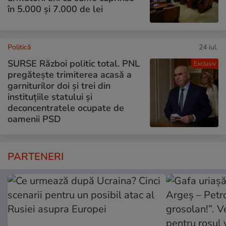
în 5.000 și 7.000 de lei
Politică
24 iul.
SURSE Război politic total. PNL
Exclusiv
pregătește trimiterea acasă a
garniturilor doi și trei din
instituțiile statului și
deconcentratele ocupate de
oamenii PSD
PARTENERI