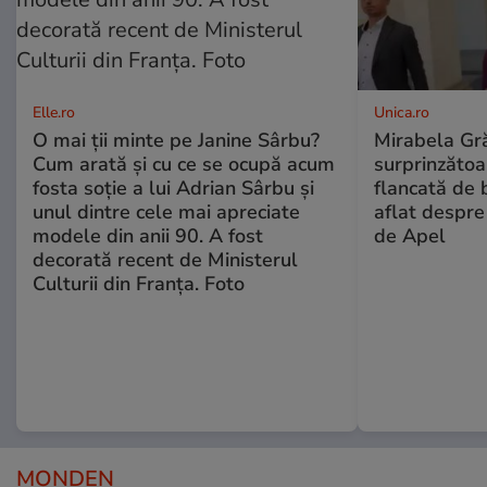
Elle.ro
Unica.ro
O mai ții minte pe Janine Sârbu?
Mirabela Gră
Cum arată și cu ce se ocupă acum
surprinzătoar
fosta soție a lui Adrian Sârbu și
flancată de 
unul dintre cele mai apreciate
aflat despre
modele din anii 90. A fost
de Apel
decorată recent de Ministerul
Culturii din Franța. Foto
MONDEN