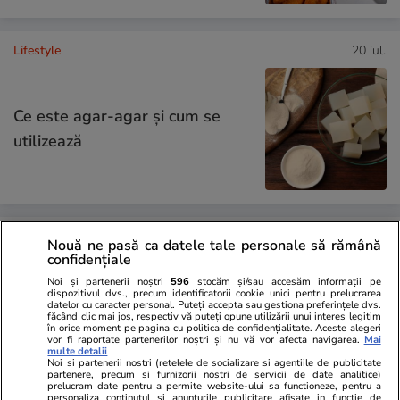
Lifestyle
20 iul.
Ce este agar-agar și cum se
utilizează
Știri România
24 iul.
Nouă ne pasă ca datele tale personale să rămână
confidențiale
Prima dronă doborâtă în spațiul
LiveText
Noi și partenerii noștri
596
stocăm și/sau accesăm informații pe
aerian românesc de un pilot
dispozitivul dvs., precum identificatorii cookie unici pentru prelucrarea
datelor cu caracter personal. Puteți accepta sau gestiona preferințele dvs.
român de F-16. Resturile
făcând clic mai jos, respectiv vă puteți opune utilizării unui interes legitim
în orice moment pe pagina cu politica de confidențialitate. Aceste alegeri
rachetei de interceptare și ale
vor fi raportate partenerilor noștri și nu vă vor afecta navigarea.
Mai
multe detalii
dronei au fost găsite
Noi si partenerii nostri (retelele de socializare si agentiile de publicitate
partenere, precum si furnizorii nostri de servicii de date analitice)
prelucram date pentru a permite website-ului sa functioneze, pentru a
personaliza continutul si anunturile publicitare afisate in functie de