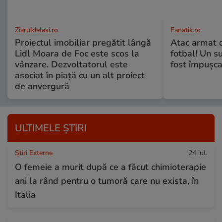
ZiaruldeIasi.ro
Fanatik.ro
Proiectul imobiliar pregătit lângă
Atac armat 
Lidl Moara de Foc este scos la
fotbal! Un s
vânzare. Dezvoltatorul este
fost împușca
asociat în piață cu un alt proiect
de anvergură
ULTIMELE ȘTIRI
Știri Externe
24 iul.
O femeie a murit după ce a făcut chimioterapie
ani la rând pentru o tumoră care nu exista, în
Italia