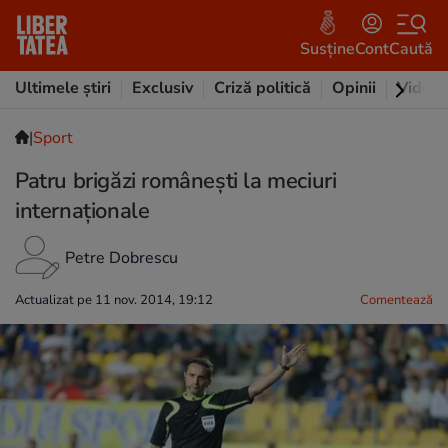
Susține
Cont
Caută
Ultimele știri
Exclusiv
Criză politică
Opinii
Video
|
Sport
Patru brigăzi româneşti la meciuri
internaţionale
Petre Dobrescu
Actualizat pe 11 nov. 2014, 19:12
Comentează