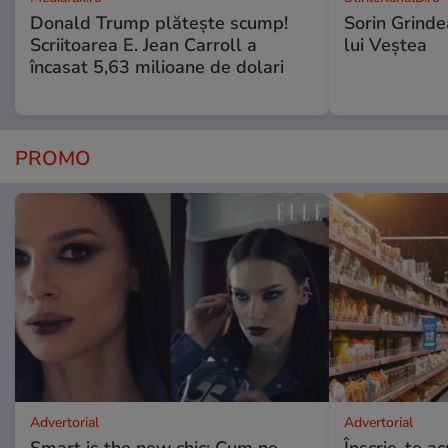
Donald Trump plătește scump!
Sorin Grinde
Scriitoarea E. Jean Carroll a
lui Veștea
încasat 5,63 milioane de dolari
PROMO
Advertorial
Advertorial
Smart is the new chic: Cum ne
Înscrie-te ac