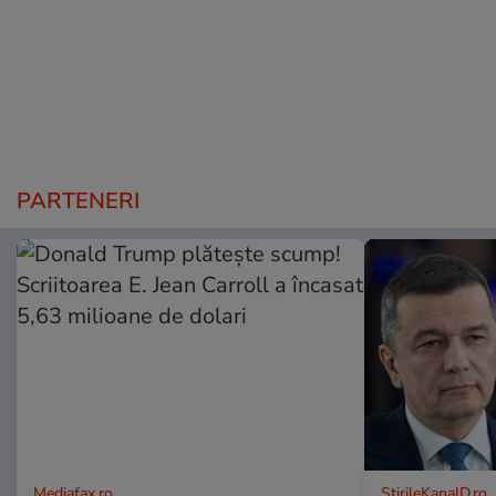
PARTENERI
Mediafax.ro
StirileKanalD.ro