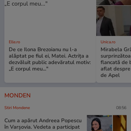
Elle.ro
Unica.ro
De ce Ilona Brezoianu nu l-a
Mirabela Gră
alăptat pe fiul ei, Matei. Actrița a
surprinzătoar
dezvăluit public adevăratul motiv:
flancată de 
„E corpul meu..."
aflat despre
de Apel
MONDEN
Stiri Mondene
08:56
Cum a apărut Andreea Popescu
în Varșovia. Vedeta a participat