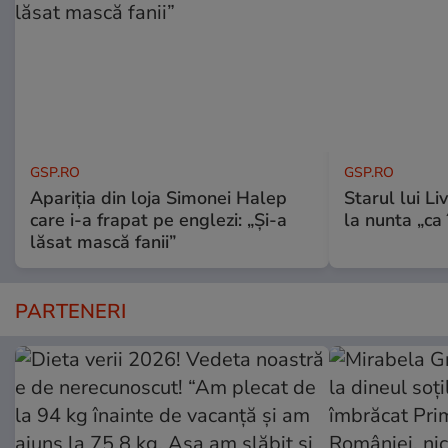
GSP.RO
GSP.RO
Apariția din loja Simonei Halep
Starul lui L
care i-a frapat pe englezi: „Și-a
la nunta „ca
lăsat mască fanii”
PARTENERI