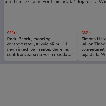
GSP.ro
GSP.ro
Radu Banciu, monolog
Simona Hale
controversat: „Ai voie să pui 11
lui Ion Țiriac
negri în echipa Franței, dar ei nu
comentariul 
sunt francezi și nu vor fi niciodată”
loja de la 