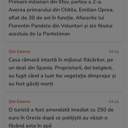
Primarii milionari din Ilfov, partea a 2-a.
Averea primarului din Chitila, Emilian Oprea,
aflat de 30 de ani în funcție. Afacerile lui
Florentin Pandele din Voluntari și ale finului
acestuia de la Pantelimon
Știri Externe
14 iul.
Casa rămasă intactă în mijlocul flăcărilor, pe
un deal din Spania. Proprietarii, doi belgieni,
au fugit când a luat foc vegetația dimprejur și
au fost găsiți morți
Știri Externe
14 iul.
O turistă a fost amendată imediat cu 250 de
euro în Grecia după ce polițiștii au văzut-o
făcând asta în apă