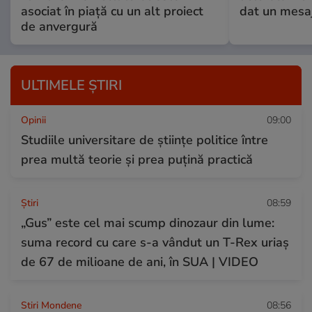
asociat în piață cu un alt proiect
dat un mesaj
de anvergură
ULTIMELE ȘTIRI
Opinii
09:00
Studiile universitare de științe politice între
prea multă teorie și prea puțină practică
Ştiri
08:59
„Gus” este cel mai scump dinozaur din lume:
suma record cu care s-a vândut un T-Rex uriaș
de 67 de milioane de ani, în SUA | VIDEO
Stiri Mondene
08:56