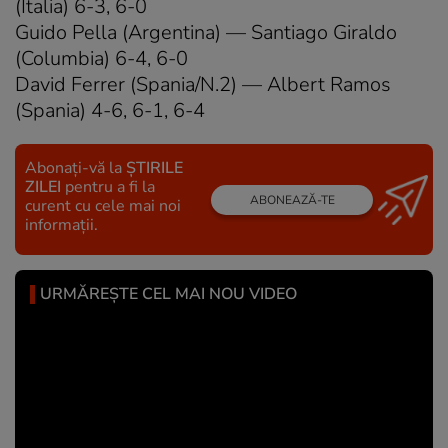
(Italia) 6-3, 6-0
Guido Pella (Argentina) — Santiago Giraldo
(Columbia) 6-4, 6-0
David Ferrer (Spania/N.2) — Albert Ramos
(Spania) 4-6, 6-1, 6-4
Abonați-vă la
ȘTIRILE
ZILEI
pentru a fi la
ABONEAZĂ-TE
curent cu cele mai noi
informații.
URMĂREȘTE CEL MAI NOU VIDEO