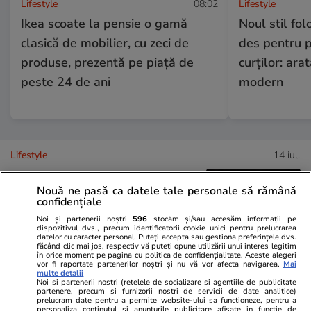
Lifestyle
08:02
Lifestyle
Ikea scoate la pensie o gamă
Noul stil fol
clasică de mobilier, cu zeci de
des pentru p
produse, prezentă pe piață de
curților: ara
peste 24 de ani
modern
Lifestyle
14 iul.
Nouă ne pasă ca datele tale personale să rămână
confidențiale
De ce fulgerele se văd înainte
Noi și partenerii noștri
596
stocăm și/sau accesăm informații pe
să se audă tunetul
dispozitivul dvs., precum identificatorii cookie unici pentru prelucrarea
datelor cu caracter personal. Puteți accepta sau gestiona preferințele dvs.
făcând clic mai jos, respectiv vă puteți opune utilizării unui interes legitim
în orice moment pe pagina cu politica de confidențialitate. Aceste alegeri
vor fi raportate partenerilor noștri și nu vă vor afecta navigarea.
Mai
multe detalii
Noi si partenerii nostri (retelele de socializare si agentiile de publicitate
partenere, precum si furnizorii nostri de servicii de date analitice)
Lifestyle
14 iul.
prelucram date pentru a permite website-ului sa functioneze, pentru a
personaliza continutul si anunturile publicitare afisate in functie de