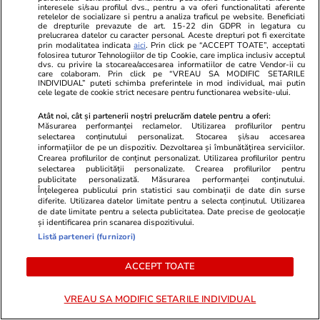
interesele si/sau profilul dvs., pentru a va oferi functionalitati aferente
retelelor de socializare si pentru a analiza traficul pe website. Beneficiati
de drepturile prevazute de art. 15-22 din GDPR in legatura cu
prelucrarea datelor cu caracter personal. Aceste drepturi pot fi exercitate
Ce este săpunul de Marsilia și
prin modalitatea indicata
aici
. Prin click pe “ACCEPT TOATE”, acceptati
folosirea tuturor Tehnologiilor de tip Cookie, care implica inclusiv acceptul
la ce se folosește
dvs. cu privire la stocarea/accesarea informatiilor de catre Vendor-ii cu
care colaboram. Prin click pe “VREAU SA MODIFIC SETARILE
INDIVIDUAL” puteti schimba preferintele in mod individual, mai putin
cele legate de cookie strict necesare pentru functionarea website-ului.
Atât noi, cât și partenerii noștri prelucrăm datele pentru a oferi:
Măsurarea performanței reclamelor. Utilizarea profilurilor pentru
Lifestyle
11 iul.
selectarea conținutului personalizat. Stocarea și/sau accesarea
informațiilor de pe un dispozitiv. Dezvoltarea și îmbunătățirea serviciilor.
Crearea profilurilor de conținut personalizat. Utilizarea profilurilor pentru
selectarea publicității personalizate. Crearea profilurilor pentru
publicitate personalizată. Măsurarea performanței conținutului.
Câte calorii au cireșele și ce
Înțelegerea publicului prin statistici sau combinații de date din surse
diferite. Utilizarea datelor limitate pentru a selecta conținutul. Utilizarea
nutrienți conțin
de date limitate pentru a selecta publicitatea. Date precise de geolocație
și identificarea prin scanarea dispozitivului.
Listă parteneri (furnizori)
ACCEPT TOATE
Lifestyle
14 iul.
VREAU SA MODIFIC SETARILE INDIVIDUAL