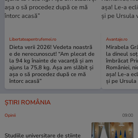
Libertateapentrufemei.ro
Avantaje.ro
Dieta verii 2026! Vedeta noastră
Mirabela Grăd
e de nerecunoscut! “Am plecat de
la dineul so
la 94 kg înainte de vacanță și am
îmbrăcat Pr
ajuns la 75,8 kg. Așa am slăbit și
României, ni
așa o să procedez după ce mă
așa! Le-a ec
întorc acasă”
și pe Ursula
ȘTIRI ROMÂNIA
Opinii
09:00
Studiile universitare de științe