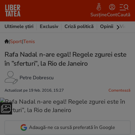
Susține
Cont
Caută
Ultimele știri
Exclusiv
Criză politică
Opinii
Video
|
Sport
|
Tenis
Rafa Nadal n-are egal! Regele zgurei este
în ”sferturi”, la Rio de Janeiro
Petre Dobrescu
Actualizat pe 19 feb. 2016, 15:27
Comentează
Adaugă-ne ca sursă preferată în Google