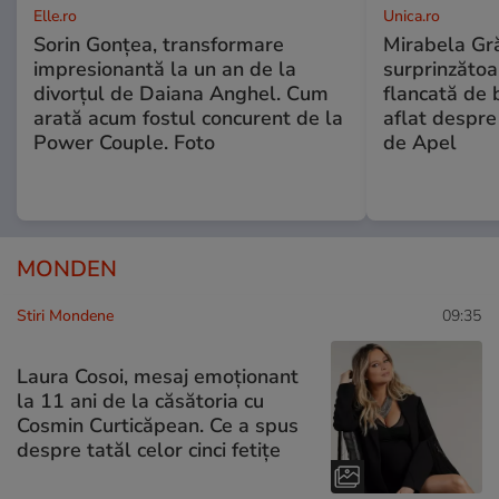
Elle.ro
Unica.ro
Sorin Gonțea, transformare
Mirabela Gră
impresionantă la un an de la
surprinzătoar
divorțul de Daiana Anghel. Cum
flancată de 
arată acum fostul concurent de la
aflat despre
Power Couple. Foto
de Apel
MONDEN
Stiri Mondene
09:35
Laura Cosoi, mesaj emoționant
la 11 ani de la căsătoria cu
Cosmin Curticăpean. Ce a spus
despre tatăl celor cinci fetițe