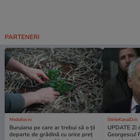
PARTENERI
Mediafax.ro
StirileKanalD.ro
Buruiana pe care ar trebui să o ții
UPDATE Zi d
departe de grădină cu orice preț
Georgescu! F