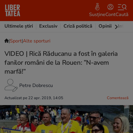
Susține
Cont
Caută
Ultimele știri
Exclusiv
Criză politică
Opinii
Intervi
|
Sport
|
Alte sporturi
VIDEO | Rică Răducanu a fost în galeria
fanilor români de la Rouen: ”N-avem
marfă!”
Petre Dobrescu
Actualizat pe 22 apr. 2019, 14:05
Comentează