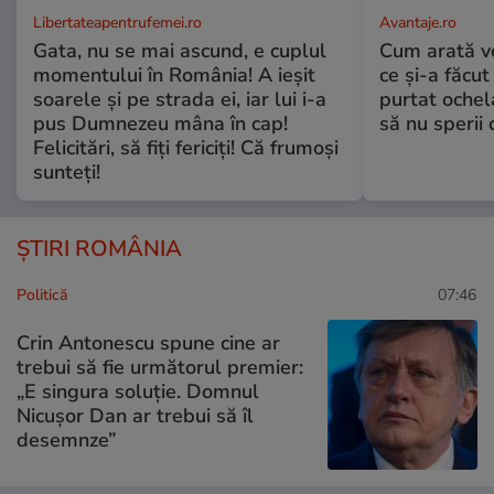
Libertateapentrufemei.ro
Avantaje.ro
Gata, nu se mai ascund, e cuplul
Cum arată v
momentului în România! A ieșit
ce și-a făcut
soarele și pe strada ei, iar lui i-a
purtat ochel
pus Dumnezeu mâna în cap!
să nu sperii c
Felicitări, să fiți fericiți! Că frumoși
sunteți!
ȘTIRI ROMÂNIA
Politică
07:46
Crin Antonescu spune cine ar
trebui să fie următorul premier:
„E singura soluție. Domnul
Nicușor Dan ar trebui să îl
desemnze”