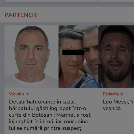
PARTENERI
Wowbiz.ro
Redactia.ro
Detalii halucinante în cazul
Leo Messi, î
bărbatului găsit îngropat într-o
veșnică
curte din Botoșani! Marinel a fost
înjunghiat în inimă, iar concubina
lui se numără printre suspecți