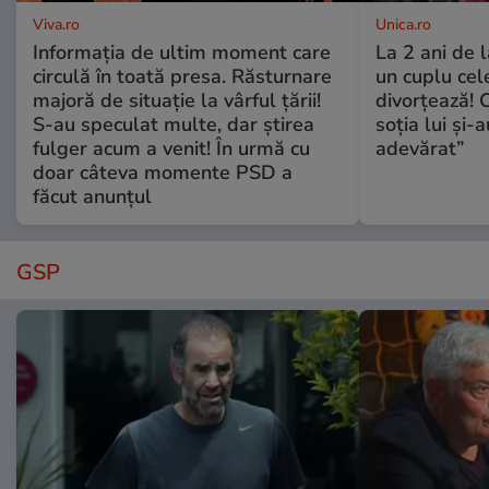
Viva.ro
Unica.ro
Informația de ultim moment care
La 2 ani de 
circulă în toată presa. Răsturnare
un cuplu ce
majoră de situație la vârful țării!
divorțează! C
S-au speculat multe, dar știrea
soția lui și-
fulger acum a venit! În urmă cu
adevărat”
doar câteva momente PSD a
făcut anunțul
GSP