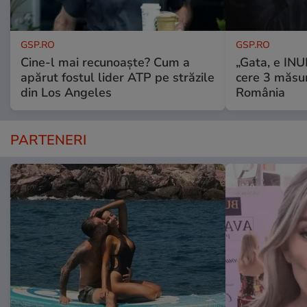
GSP.RO
GSP.RO
Cine-l mai recunoaște? Cum a
„Gata, e IN
apărut fostul lider ATP pe străzile
cere 3 măsu
din Los Angeles
România
PARTENERI