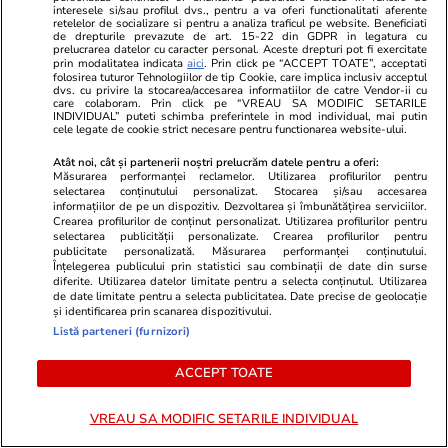
interesele si/sau profilul dvs., pentru a va oferi functionalitati aferente
început să controleze pasagerii care vin din
retelelor de socializare si pentru a analiza traficul pe website. Beneficiati
de drepturile prevazute de art. 15-22 din GDPR in legatura cu
Italia pe aeroporturile din Barcelona și Madrid
prelucrarea datelor cu caracter personal. Aceste drepturi pot fi exercitate
prin modalitatea indicata
aici
. Prin click pe “ACCEPT TOATE”, acceptati
folosirea tuturor Tehnologiilor de tip Cookie, care implica inclusiv acceptul
dvs. cu privire la stocarea/accesarea informatiilor de catre Vendor-ii cu
care colaboram. Prin click pe “VREAU SA MODIFIC SETARILE
INDIVIDUAL” puteti schimba preferintele in mod individual, mai putin
cele legate de cookie strict necesare pentru functionarea website-ului.
Atât noi, cât și partenerii noștri prelucrăm datele pentru a oferi:
Măsurarea performanței reclamelor. Utilizarea profilurilor pentru
selectarea conținutului personalizat. Stocarea și/sau accesarea
informațiilor de pe un dispozitiv. Dezvoltarea și îmbunătățirea serviciilor.
Crearea profilurilor de conținut personalizat. Utilizarea profilurilor pentru
selectarea publicității personalizate. Crearea profilurilor pentru
publicitate personalizată. Măsurarea performanței conținutului.
Înțelegerea publicului prin statistici sau combinații de date din surse
diferite. Utilizarea datelor limitate pentru a selecta conținutul. Utilizarea
de date limitate pentru a selecta publicitatea. Date precise de geolocație
și identificarea prin scanarea dispozitivului.
Listă parteneri (furnizori)
Lifestyle
06:20
Sănătate și Fitn
Piesa unui avion pilotat de cel mai
Apa minerală
ACCEPT TOATE
mare pilot de vânătoare american
puțin decât 
din Al Doilea Război Mondial,
descoperit ce
VREAU SA MODIFIC SETARILE INDIVIDUAL
recuperată după 80 de ani