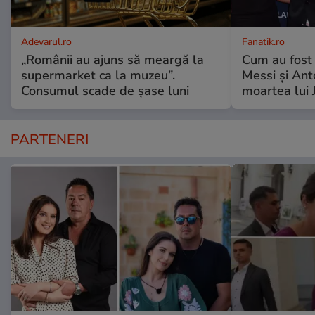
Adevarul.ro
Fanatik.ro
„Românii au ajuns să meargă la
Cum au fost 
supermarket ca la muzeu”.
Messi și An
Consumul scade de șase luni
moartea lui 
PARTENERI