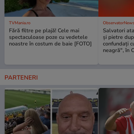
TVMania.ro
ObservatorNews
Fără filtre pe plajă! Cele mai
Salvatori at
spectaculoase poze cu vedetele
şi pietre dup
noastre în costum de baie [FOTO]
confundaţi 
neagră", în C
PARTENERI