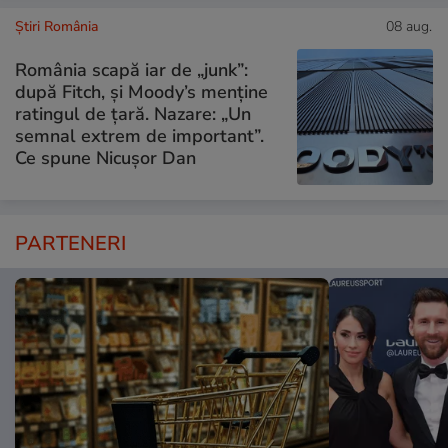
Știri România
08 aug.
România scapă iar de „junk”:
după Fitch, și Moody’s menține
ratingul de țară. Nazare: „Un
semnal extrem de important”.
Ce spune Nicușor Dan
PARTENERI