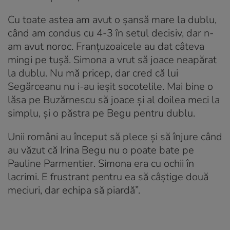
Cu toate astea am avut o șansă mare la dublu,
când am condus cu 4-3 în setul decisiv, dar n-
am avut noroc. Franțuzoaicele au dat câteva
mingi pe tușă. Simona a vrut să joace neapărat
la dublu. Nu mă pricep, dar cred că lui
Segărceanu nu i-au ieșit socotelile. Mai bine o
lăsa pe Buzărnescu să joace și al doilea meci la
simplu, și o păstra pe Begu pentru dublu.
Unii români au început să plece și să înjure când
au văzut că Irina Begu nu o poate bate pe
Pauline Parmentier. Simona era cu ochii în
lacrimi. E frustrant pentru ea să câștige două
meciuri, dar echipa să piardă”.