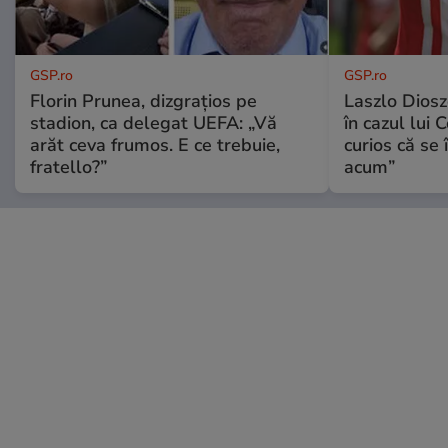
GSP.ro
GSP.ro
Florin Prunea, dizgrațios pe
Laszlo Diosz
stadion, ca delegat UEFA: „Vă
în cazul lui 
arăt ceva frumos. E ce trebuie,
curios că se
fratello?”
acum”