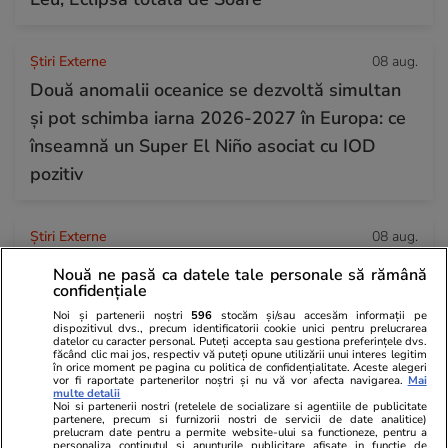
Știri Externe
08 aug.
Două anomalii oceanice se dezvoltă simultan
și pot schimba iarna 2026-2027 în Europa: ce
înseamnă un Super El Niño asociat cu IOD
pozitiv
Știri Externe
08 aug.
Seceta extremă din Dunăre a scos la
Nouă ne pasă ca datele tale personale să rămână
confidențiale
suprafață rămășițele a doi soldați germani și o
Noi și partenerii noștri
596
stocăm și/sau accesăm informații pe
motocicletă militară din cel de-al Doilea
dispozitivul dvs., precum identificatorii cookie unici pentru prelucrarea
datelor cu caracter personal. Puteți accepta sau gestiona preferințele dvs.
Război Mondial
făcând clic mai jos, respectiv vă puteți opune utilizării unui interes legitim
în orice moment pe pagina cu politica de confidențialitate. Aceste alegeri
vor fi raportate partenerilor noștri și nu vă vor afecta navigarea.
Mai
multe detalii
Noi si partenerii nostri (retelele de socializare si agentiile de publicitate
Știri Externe
08 aug.
partenere, precum si furnizorii nostri de servicii de date analitice)
prelucram date pentru a permite website-ului sa functioneze, pentru a
Spania i-a dat replica Giorgiei Meloni și a
personaliza continutul si anunturile publicitare afisate in functie de