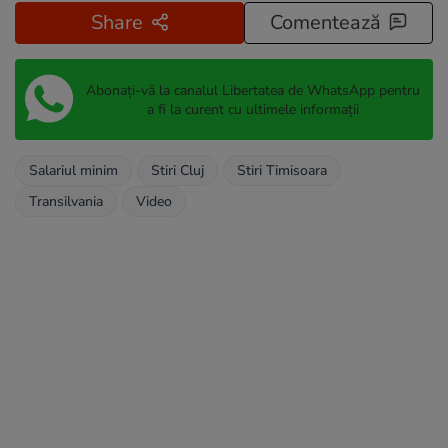
Share
Comentează
Abonați-vă la canalul Libertatea de WhatsApp pentru
a fi la curent cu ultimele informații
Salariul minim
Stiri Cluj
Stiri Timisoara
Transilvania
Video