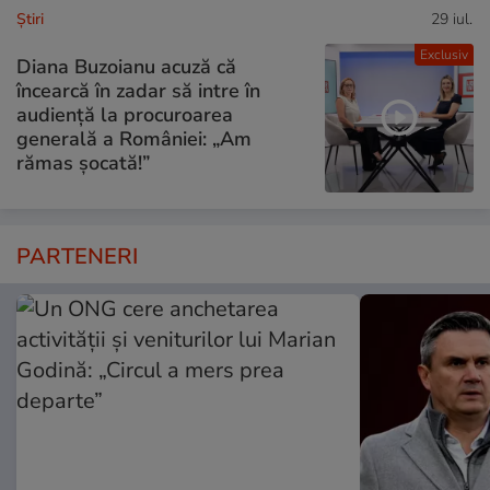
Ştiri
29 iul.
Exclusiv
Diana Buzoianu acuză că
încearcă în zadar să intre în
audiență la procuroarea
generală a României: „Am
rămas șocată!”
PARTENERI