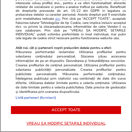
interesele si/sau profilul dvs., pentru a va oferi functionalitati aferente
retelelor de socializare si pentru a analiza traficul pe website. Beneficiati
sunt printre cei conștienți de
nou obicei al
de drepturile prevazute de art. 15-22 din GDPR in legatura cu
prelucrarea datelor cu caracter personal. Aceste drepturi pot fi exercitate
faptul că propria dispoziție este
îmbarcare: „
prin modalitatea indicata
aici
. Prin click pe “ACCEPT TOATE”, acceptati
folosirea tuturor Tehnologiilor de tip Cookie, care implica inclusiv acceptul
propria creație și ar fi bine să
lucru”
dvs. cu privire la stocarea/accesarea informatiilor de catre Vendor-ii cu
care colaboram. Prin click pe “VREAU SA MODIFIC SETARILE
cerceteze problema
INDIVIDUAL” puteti schimba preferintele in mod individual, mai putin
cele legate de cookie strict necesare pentru functionarea website-ului.
Atât noi, cât și partenerii noștri prelucrăm datele pentru a oferi:
Măsurarea performanței reclamelor. Utilizarea profilurilor pentru
Horoscop
21:50
selectarea conținutului personalizat. Stocarea și/sau accesarea
informațiilor de pe un dispozitiv. Dezvoltarea și îmbunătățirea serviciilor.
Horoscop 2 august 2026. Leii
Crearea profilurilor de conținut personalizat. Utilizarea profilurilor pentru
selectarea publicității personalizate. Crearea profilurilor pentru
sunt printre cei conștienți de
publicitate personalizată. Măsurarea performanței conținutului.
Înțelegerea publicului prin statistici sau combinații de date din surse
faptul că propria dispoziție este
diferite. Utilizarea datelor limitate pentru a selecta conținutul. Utilizarea
de date limitate pentru a selecta publicitatea. Date precise de geolocație
propria creație și ar fi bine să
și identificarea prin scanarea dispozitivului.
cerceteze problema
Listă parteneri (furnizori)
ACCEPT TOATE
Lifestyle
30 iul.
VREAU SA MODIFIC SETARILE INDIVIDUAL