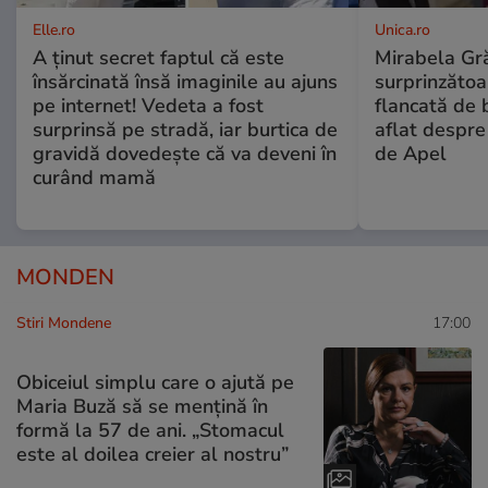
Elle.ro
Unica.ro
A ținut secret faptul că este
Mirabela Gră
însărcinată însă imaginile au ajuns
surprinzătoar
pe internet! Vedeta a fost
flancată de 
surprinsă pe stradă, iar burtica de
aflat despre
gravidă dovedește că va deveni în
de Apel
curând mamă
MONDEN
Stiri Mondene
17:00
Obiceiul simplu care o ajută pe
Maria Buză să se mențină în
formă la 57 de ani. „Stomacul
este al doilea creier al nostru”