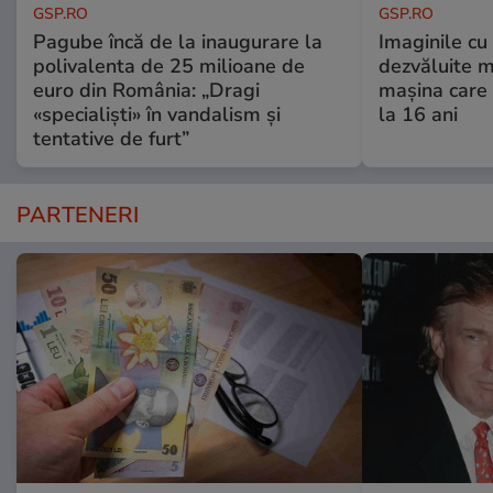
GSP.RO
GSP.RO
Pagube încă de la inaugurare la
Imaginile cu
polivalenta de 25 milioane de
dezvăluite m
euro din România: „Dragi
mașina care 
«specialiști» în vandalism și
la 16 ani
tentative de furt”
PARTENERI