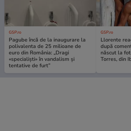
GSP.ro
GSP.ro
Pagube încă de la inaugurare la
Llorente rea
polivalenta de 25 milioane de
după comenta
euro din România: „Dragi
născut la fot
«specialiști» în vandalism și
Torres, din I
tentative de furt”