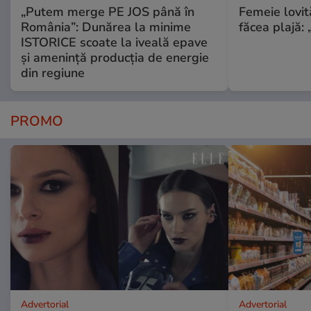
„Putem merge PE JOS până în
Femeie lovit
România”: Dunărea la minime
făcea plajă: „
ISTORICE scoate la iveală epave
și amenință producția de energie
din regiune
PROMO
Advertorial
Advertorial