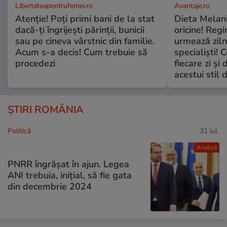
Libertateapentrufemei.ro
Avantaje.ro
Atenție! Poți primi bani de la stat
Dieta Melan
dacă-ți îngrijești părinții, bunicii
oricine! Regi
sau pe cineva vârstnic din familie.
urmează zilni
Acum s-a decis! Cum trebuie să
specialiști! 
procedezi
fiecare zi și 
acestui stil 
ȘTIRI ROMÂNIA
Politică
31 iul.
Analiză
PNRR îngrășat în ajun. Legea
ANI trebuia, inițial, să fie gata
din decembrie 2024