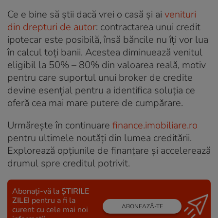
Ce e bine să știi dacă vrei o casă și ai
venituri
din drepturi de autor
: contractarea unui credit
ipotecar este posibilă, însă băncile nu îți vor lua
în calcul toți banii. Acestea diminuează venitul
eligibil la 50% – 80% din valoarea reală, motiv
pentru care suportul unui broker de credite
devine esențial pentru a identifica soluția ce
oferă cea mai mare putere de cumpărare.
Urmărește în continuare
finance.imobiliare.ro
pentru ultimele noutăți din lumea creditării.
Explorează opțiunile de finanțare și accelerează
drumul spre creditul potrivit.
Abonați-vă la
ȘTIRILE
ZILEI
pentru a fi la
ABONEAZĂ-TE
curent cu cele mai noi