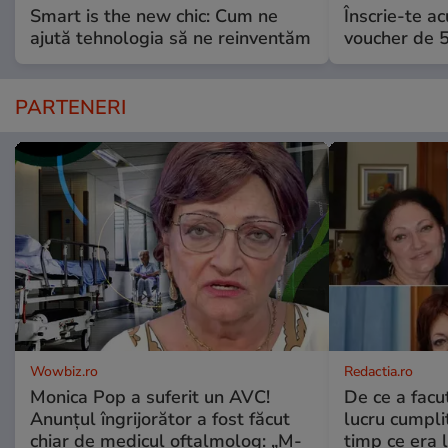
Smart is the new chic: Cum ne
Înscrie-te ac
ajută tehnologia să ne reinventăm
voucher de 5
PARTENERI
Wowbiz.ro
Redactia.ro
Monica Pop a suferit un AVC!
De ce a fac
Anunțul îngrijorător a fost făcut
lucru cumplit
chiar de medicul oftalmolog: „M-
timp ce era 