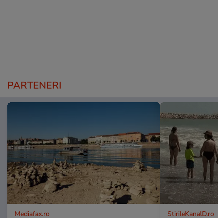
PARTENERI
Mediafax.ro
StirileKanalD.ro