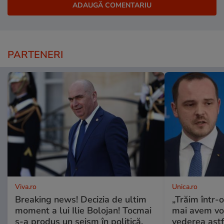
PARTENERI
Viva.ro
Unica.ro
Breaking news! Decizia de ultim
„Trăim într-
moment a lui Ilie Bolojan! Tocmai
mai avem vo
s-a produs un seism în politică.
vederea astf