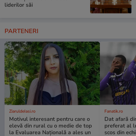
liderilor săi
PARTENERI
ZiaruldeIasi.ro
Fanatik.ro
Motivul interesant pentru care o
Dat afară di
elevă din rural cu o medie de top
preferat al l
la Evaluarea Națională a ales un
scos din ech