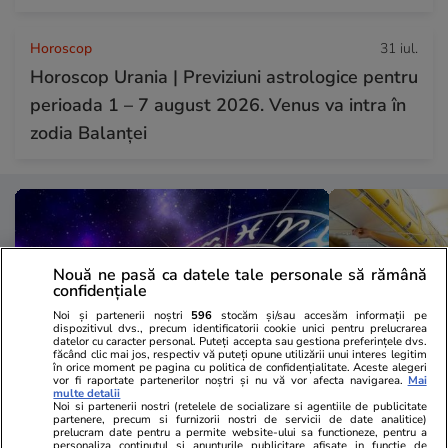
Horoscop
31 iul.
Horoscop Urania | Previziuni astrologice pentru
perioada 1 – 7 august 2026. Venus va intra în
zodia Balanței
Nouă ne pasă ca datele tale personale să rămână
confidențiale
Noi și partenerii noștri
596
stocăm și/sau accesăm informații pe
dispozitivul dvs., precum identificatorii cookie unici pentru prelucrarea
datelor cu caracter personal. Puteți accepta sau gestiona preferințele dvs.
făcând clic mai jos, respectiv vă puteți opune utilizării unui interes legitim
în orice moment pe pagina cu politica de confidențialitate. Aceste alegeri
vor fi raportate partenerilor noștri și nu vă vor afecta navigarea.
Mai
multe detalii
Noi si partenerii nostri (retelele de socializare si agentiile de publicitate
Horoscop
21:50
Vacanțe și Cultu
partenere, precum si furnizorii nostri de servicii de date analitice)
prelucram date pentru a permite website-ului sa functioneze, pentru a
Horoscop 2 august 2026. Leii
Însoțitorii 
personaliza continutul si anunturile publicitare afisate in functie de