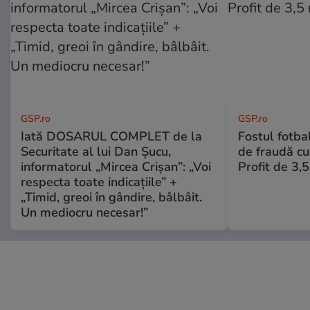
GSP.ro
GSP.ro
Iată DOSARUL COMPLET de la
Fostul fotba
Securitate al lui Dan Șucu,
de fraudă cu 
informatorul „Mircea Crișan”: „Voi
Profit de 3,
respecta toate indicațiile” +
„Timid, greoi în gândire, bâlbâit.
Un mediocru necesar!”