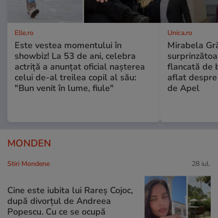
Elle.ro
Unica.ro
Este vestea momentului în
Mirabela Gră
showbiz! La 53 de ani, celebra
surprinzătoar
actriță a anunțat oficial nașterea
flancată de 
celui de-al treilea copil al său:
aflat despre
"Bun venit în lume, fiule"
de Apel
MONDEN
Stiri Mondene
28 iul.
Cine este iubita lui Rareș Cojoc,
după divorțul de Andreea
Popescu. Cu ce se ocupă