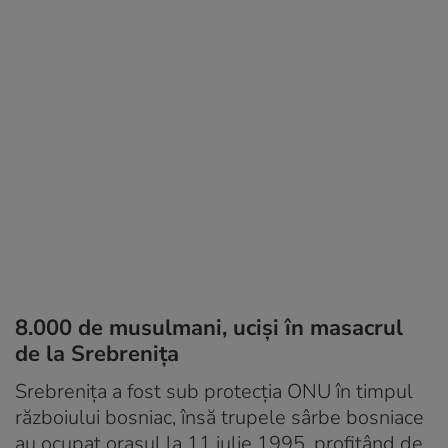
8.000 de musulmani, uciși în masacrul
de la Srebrenița
Srebrenița a fost sub protecția ONU în timpul
războiului bosniac, însă trupele sârbe bosniace
au ocupat orașul la 11 iulie 1995, profitând de