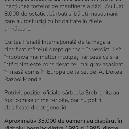
inacțiunea forțelor de menținere a păcii. Au luat
8.000 de ostatici, bărbați și băieți musulmani,
care au fost uciși cu brutalitate în zilele
următoare.
Curtea Penală Internațională de la Haga a
clasificat măcelul drept genocid în verdictul său
împotriva mai multor inculpați, iar ceea ce s-a
întâmplat este considerat cel mai grav asasinat
în masă comis în Europa de la cel de-Al Doilea
Război Mondial.
Potrivit poziției oficiale sârbe, la Srebrenița au
fost comise crime teribile, dar nu pot fi
clasificate drept genocid.
Aproximativ 35.000 de oameni au dispărut în
războiul bosniac dintre 1992 și 1995, dintre