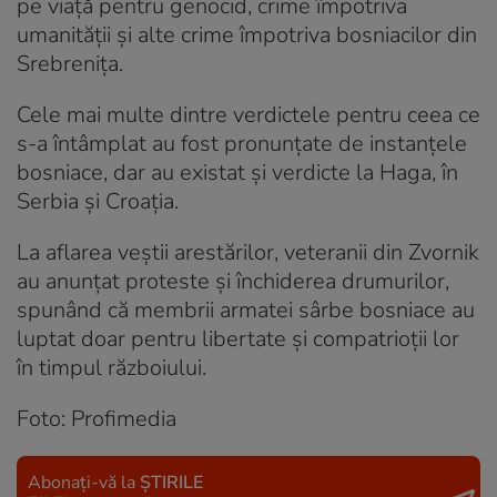
pe viață pentru genocid, crime împotriva
umanității și alte crime împotriva bosniacilor din
Srebrenița.
Cele mai multe dintre verdictele pentru ceea ce
s-a întâmplat au fost pronunțate de instanțele
bosniace, dar au existat și verdicte la Haga, în
Serbia și Croația.
La aflarea veștii arestărilor, veteranii din Zvornik
au anunțat proteste și închiderea drumurilor,
spunând că membrii armatei sârbe bosniace au
luptat doar pentru libertate și compatrioții lor
în timpul războiului.
Foto: Profimedia
Abonați-vă la
ȘTIRILE