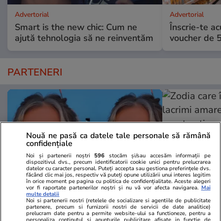
Advertorial
Advertorial
Smart is the new chic: Cum ne
Înscrie-te ac
ajută tehnologia să ne reinventăm
voucher de 5
PARTENERI
Nouă ne pasă ca datele tale personale să rămână
confidențiale
Noi și partenerii noștri
596
stocăm și/sau accesăm informații pe
dispozitivul dvs., precum identificatorii cookie unici pentru prelucrarea
datelor cu caracter personal. Puteți accepta sau gestiona preferințele dvs.
făcând clic mai jos, respectiv vă puteți opune utilizării unui interes legitim
în orice moment pe pagina cu politica de confidențialitate. Aceste alegeri
vor fi raportate partenerilor noștri și nu vă vor afecta navigarea.
Mai
multe detalii
Noi si partenerii nostri (retelele de socializare si agentiile de publicitate
Wowbiz.ro
Redactia.ro
partenere, precum si furnizorii nostri de servicii de date analitice)
Andreea Ibacka a izbucnit în
Zodia care în
prelucram date pentru a permite website-ului sa functioneze, pentru a
personaliza continutul si anunturile publicitare afisate in functie de