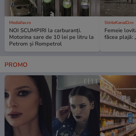
Mediafax.ro
StirileKanalD.ro
NOI SCUMPIRI la carburanți.
Femeie lovit
Motorina sare de 10 lei pe litru la
făcea plajă: „
Petrom și Rompetrol
PROMO