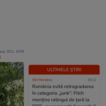
 aug. 2021, 16:59
ă
ULTIMELE ȘTIRI
Știri România
00:12
România evită retrogradarea
în categoria „junk”: Fitch
menține ratingul de țară la