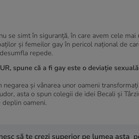
i nu se simt în siguranță, în care avem cele mai
ilor și femeilor gay în pericol național de car
a desumfla repede.
AUR, spune că a fi gay este o deviație sexual
 din negarea și vânarea unor oameni transformați 
Tudor, asta o spun colegii de idei Becali și Târz
e deplin oameni.
ănesc să te crezi superior pe lumea asta 