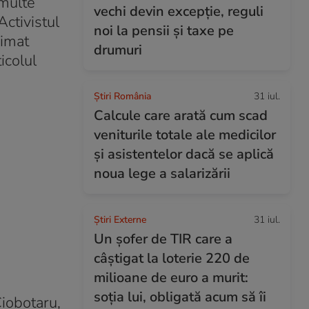
 multe
vechi devin excepție, reguli
Activistul
noi la pensii și taxe pe
rimat
drumuri
icolul
Știri România
31 iul.
Calcule care arată cum scad
veniturile totale ale medicilor
și asistentelor dacă se aplică
noua lege a salarizării
Știri Externe
31 iul.
Un șofer de TIR care a
câștigat la loterie 220 de
milioane de euro a murit:
soția lui, obligată acum să îi
iobotaru,