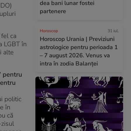
dea bani lunar fostei
CEDO)
partenere
upluri
Horoscop
31 iul.
fel ca
Horoscop Urania | Previziuni
ea LGBT în
astrologice pentru perioada 1
i alte
– 7 august 2026. Venus va
intra în zodia Balanței
” pentru
pentru
 politic
e în
ou că
zisul