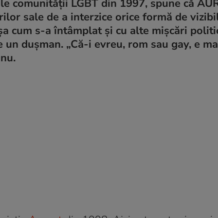
ile comunității LGBT din 1997, spune că AUR
ilor sale de a interzice orice formă de vizibil
șa cum s-a întâmplat și cu alte mișcări politi
de un dușman. „Că-i evreu, rom sau gay, e ma
anu.