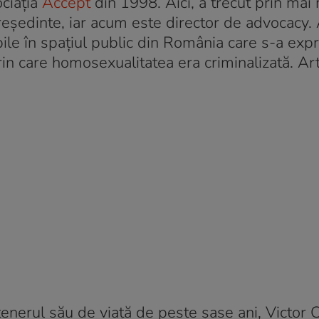
ociația
Accept
din 1998. Aici, a trecut prin mai
reședinte, iar acum este director de advocacy. 
bile în spațiul public din România care s-a exp
in care homosexualitatea era criminalizată. Art
nerul său de viață de peste șase ani, Victor C