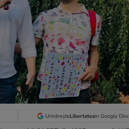
Urmărește
Libertatea
in Google Dis