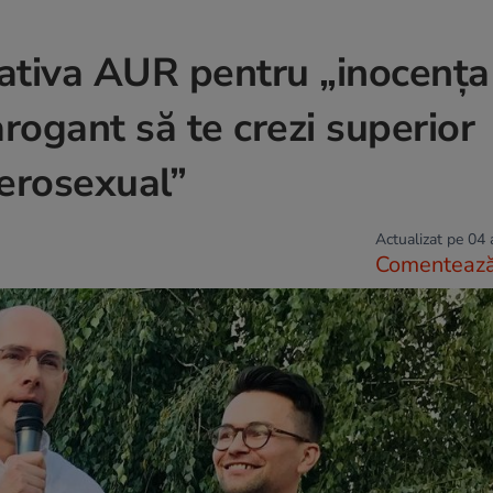
țiativa AUR pentru „inocența
 arogant să te crezi superior
terosexual”
Actualizat pe 04
Comenteaz