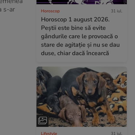
asemenea
a s-ar
Horoscop
31 iul.
Horoscop 1 august 2026.
Peștii este bine să evite
gândurile care le provoacă o
stare de agitație și nu se dau
duse, chiar dacă încearcă
Lifestyle
31 iul.