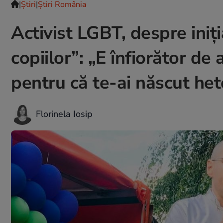
|
Ştiri
|
Știri România
Activist LGBT, despre ini
copiilor”: „E înfiorător de
pentru că te-ai născut he
Florinela Iosip