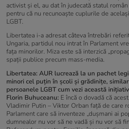
activist și el, au dat în judecată statul ro
pentru că nu recunoaște cuplurile de același
LGBT.
Libertatea i-a adresat câteva întrebări refer
Ungaria, partidul nou intrat în Parlament vr
fața minorilor. Miza este să interzică „propag
spații publice precum mass-media.
Libertatea: AUR lucrează la un pachet legi
minori cel puțin în școli și grădinițe, simil
persoanele LGBT cum vezi această inițiati
Florin Buhuceanu:
E încă o dovadă că acest 
Vladimir Putin – Viktor Orban față de care r
Parlament care să inventeze „dușmani ai pop
dumnealor nu vor să ne vadă și nu vor să fi