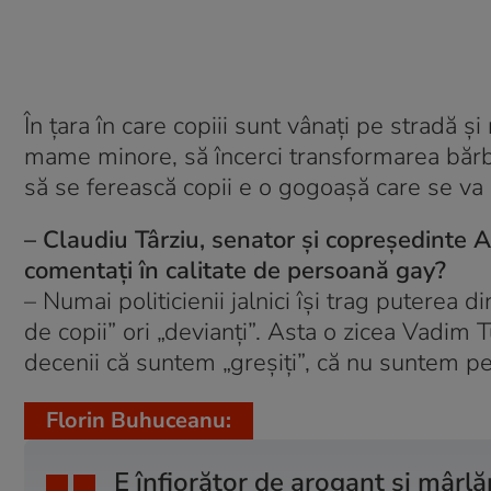
În țara în care copiii sunt vânați pe stradă ș
mame minore, să încerci transformarea bărbaț
să se ferească copii e o gogoașă care se v
– Claudiu Târziu, senator și copreședinte 
comentați în calitate de persoană gay?
– Numai politicienii jalnici își trag puterea
de copii” ori „devianți”. Asta o zicea Vadim 
decenii că suntem „greșiți”, că nu suntem p
Florin Buhuceanu:
E înfiorător de arogant și mârl