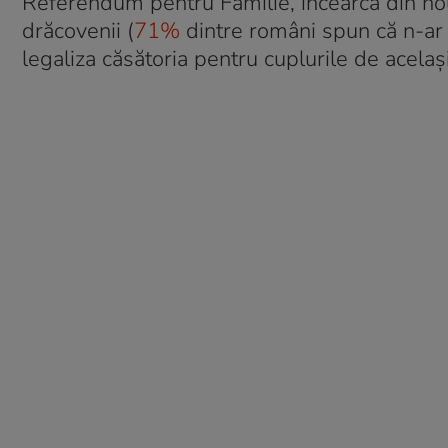
Referendum pentru Familie, încearcă din no
drăcovenii (
71%
dintre români spun că n-ar
legaliza căsătoria pentru cuplurile de același