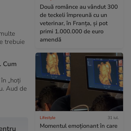
Două românce au vândut 300
de teckeli împreună cu un
veterinar, în Franța, și pot
primi 1.000.000 de euro
 multe
amendă
e trebuie
ă. Cum
în „hoți
iu. Aud de
Lifestyle
31 iul.
Momentul emoționant în care
pentru