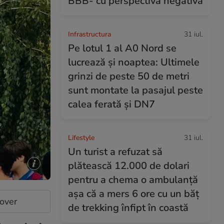
BBB- cu perspectivă negativă
Infrastructura
31 iul.
Pe lotul 1 al A0 Nord se
lucrează și noaptea: Ultimele
grinzi de peste 50 de metri
sunt montate la pasajul peste
calea ferată și DN7
Lifestyle
31 iul.
Un turist a refuzat să
plătească 12.000 de dolari
pentru a chema o ambulanță
așa că a mers 6 ore cu un băț
cover
de trekking înfipt în coastă