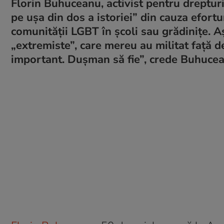
Florin Buhuceanu, activist pentru dreptur
pe ușa din dos a istoriei” din cauza efortur
comunității LGBT în școli sau grădinițe. A
„extremiste”, care mereu au militat față 
important. Dușman să fie”, crede Buhuce