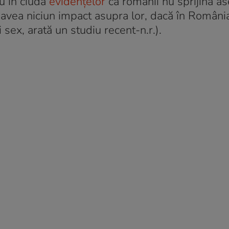
u în ciuda
evidențelor
că românii nu sprijină 
 avea niciun impact asupra lor, dacă în Români
 sex, arată un studiu recent-n.r.).