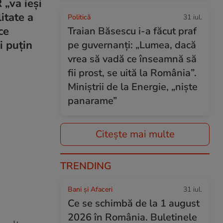
 „va ieși
itate a
Politică
31 iul.
ce
Traian Băsescu i-a făcut praf
i puțin
pe guvernanți: „Lumea, dacă
vrea să vadă ce înseamnă să
fii prost, se uită la România”.
Miniștrii de la Energie, „niște
panarame”
Citește mai multe
TRENDING
Bani și Afaceri
31 iul.
Ce se schimbă de la 1 august
2026 în România. Buletinele