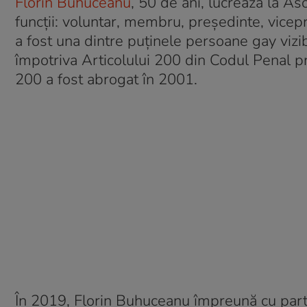
Florin Buhuceanu
, 50 de ani, lucrează la As
funcții: voluntar, membru, președinte, vicep
a fost una dintre puținele persoane gay vizi
împotriva Articolului 200 din Codul Penal pr
200 a fost abrogat în 2001.
În 2019, Florin Buhuceanu împreună cu parte