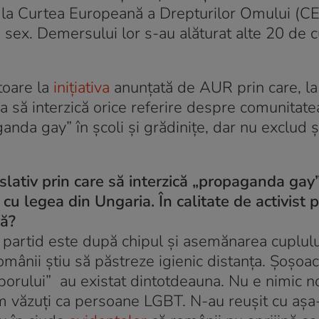
mân la Curtea Europeană a Drepturilor Omului (
 sex. Demersului lor s-au alăturat alte 20 de c
itoare la
inițiativa
anunțată de AUR prin care, la 
ea să interzică orice referire despre comunitat
anda gay” în școli și grădinițe, dar nu exclud ș
slativ prin care să interzică „propaganda gay
ar cu legea din Ungaria. În calitate de activist 
vă?
partid este după chipul și asemănarea cuplului
omânii știu să păstreze igienic distanța. Șoșoac
orului” au existat dintotdeauna. Nu e nimic n
m văzuți ca persoane LGBT. N-au reușit cu așa-