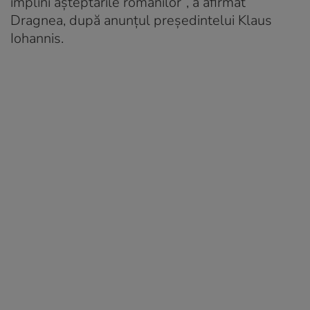
împlini aşteptările românilor”, a afirmat
Dragnea, după anunțul președintelui Klaus
Iohannis.