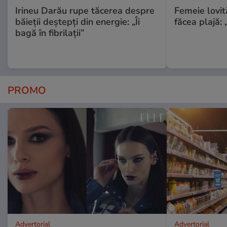
Irineu Darău rupe tăcerea despre
Femeie lovit
băieții deștepți din energie: „Îi
făcea plajă: „
bagă în fibrilații”
PROMO
Advertorial
Advertorial