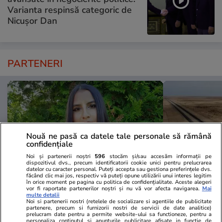
Varianta respinsă categoric de
Nicușor Dan
PARTENERI
Nouă ne pasă ca datele tale personale să rămână
confidențiale
Noi și partenerii noștri
596
stocăm și/sau accesăm informații pe
dispozitivul dvs., precum identificatorii cookie unici pentru prelucrarea
datelor cu caracter personal. Puteți accepta sau gestiona preferințele dvs.
făcând clic mai jos, respectiv vă puteți opune utilizării unui interes legitim
în orice moment pe pagina cu politica de confidențialitate. Aceste alegeri
vor fi raportate partenerilor noștri și nu vă vor afecta navigarea.
Mai
ZiaruldeIasi.ro
Spotmedia.ro
multe detalii
Noi si partenerii nostri (retelele de socializare si agentiile de publicitate
Motivul interesant pentru care o
Cum a apăru
partenere, precum si furnizorii nostri de servicii de date analitice)
prelucram date pentru a permite website-ului sa functioneze, pentru a
elevă din rural cu o medie de top
J. Trump, un
personaliza continutul si anunturile publicitare afisate in functie de