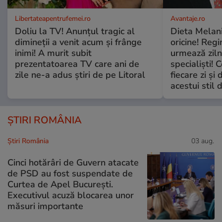
Libertateapentrufemei.ro
Avantaje.ro
Doliu la TV! Anunțul tragic al
Dieta Melan
dimineții a venit acum și frânge
oricine! Regi
inimi! A murit subit
urmează zilni
prezentatoarea TV care ani de
specialiști! 
zile ne-a adus știri de pe Litoral
fiecare zi și 
acestui stil 
ȘTIRI ROMÂNIA
Știri România
03 aug.
Cinci hotărâri de Guvern atacate
de PSD au fost suspendate de
Curtea de Apel București.
Executivul acuză blocarea unor
măsuri importante