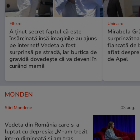
Elle.ro
Unica.ro
A ținut secret faptul că este
Mirabela Gră
însărcinată însă imaginile au ajuns
surprinzătoar
pe internet! Vedeta a fost
flancată de 
surprinsă pe stradă, iar burtica de
aflat despre
gravidă dovedește că va deveni în
de Apel
curând mamă
MONDEN
Stiri Mondene
03 aug.
Vedeta din România care s-a
luptat cu depresia: „M-am trezit
într-o dimineață și am tras