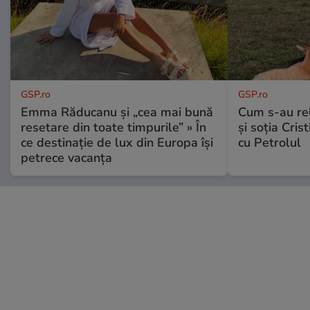
GSP.ro
GSP.ro
Emma Răducanu și „cea mai bună
Cum s-au re
resetare din toate timpurile” » În
și soția Cris
ce destinație de lux din Europa își
cu Petrolul
petrece vacanța