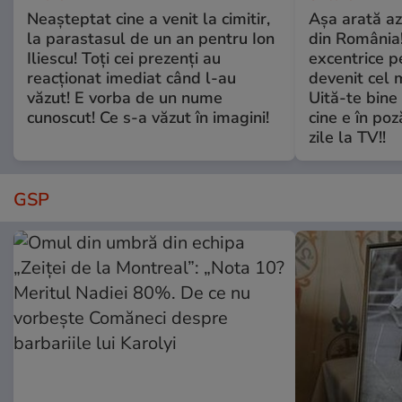
Neașteptat cine a venit la cimitir,
Așa arată az
la parastasul de un an pentru Ion
din România!
Iliescu! Toți cei prezenți au
excentrice pe
reacționat imediat când l-au
devenit cel 
văzut! E vorba de un nume
Uită-te bine 
cunoscut! Ce s-a văzut în imagini!
cine e în poz
zile la TV!!
GSP