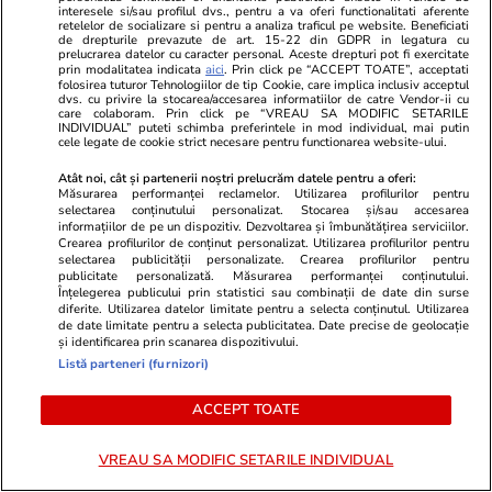
la Evaluarea Națională a ales un
km, cea mai 
interesele si/sau profilul dvs., pentru a va oferi functionalitati aferente
retelelor de socializare si pentru a analiza traficul pe website. Beneficiati
liceu tehnologic. „Este o
rutieră din A
de drepturile prevazute de art. 15-22 din GDPR in legatura cu
prelucrarea datelor cu caracter personal. Aceste drepturi pot fi exercitate
nebuloasă și pentru noi”
prin modalitatea indicata
aici
. Prin click pe “ACCEPT TOATE”, acceptati
folosirea tuturor Tehnologiilor de tip Cookie, care implica inclusiv acceptul
dvs. cu privire la stocarea/accesarea informatiilor de catre Vendor-ii cu
care colaboram. Prin click pe “VREAU SA MODIFIC SETARILE
INDIVIDUAL” puteti schimba preferintele in mod individual, mai putin
cele legate de cookie strict necesare pentru functionarea website-ului.
ULTIMELE ȘTIRI
Atât noi, cât și partenerii noștri prelucrăm datele pentru a oferi:
Măsurarea performanței reclamelor. Utilizarea profilurilor pentru
Știri Externe
06:00
selectarea conținutului personalizat. Stocarea și/sau accesarea
informațiilor de pe un dispozitiv. Dezvoltarea și îmbunătățirea serviciilor.
Motivul pentru care Lidl le interzice angajaților
Crearea profilurilor de conținut personalizat. Utilizarea profilurilor pentru
selectarea publicității personalizate. Crearea profilurilor pentru
să comande mașini electrice, în Germania
publicitate personalizată. Măsurarea performanței conținutului.
Înțelegerea publicului prin statistici sau combinații de date din surse
diferite. Utilizarea datelor limitate pentru a selecta conținutul. Utilizarea
de date limitate pentru a selecta publicitatea. Date precise de geolocație
Sănătate și Fitness
05:50
și identificarea prin scanarea dispozitivului.
Listă parteneri (furnizori)
Produsul banal care devine otrăvitor peste
noapte: poate conține E. coli și salmonella
ACCEPT TOATE
VREAU SA MODIFIC SETARILE INDIVIDUAL
Știri România
05:10