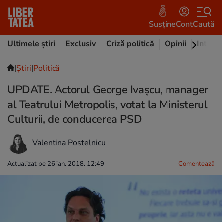
Susține
Cont
Caută
Ultimele știri
Exclusiv
Criză politică
Opinii
Intervi
|
Ştiri
|
Politică
UPDATE. Actorul George Ivașcu, manager
al Teatrului Metropolis, votat la Ministerul
Culturii, de conducerea PSD
Valentina Postelnicu
Actualizat pe 26 ian. 2018, 12:49
Comentează