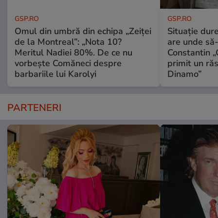
GSP.RO
GSP.RO
Omul din umbră din echipa „Zeiței
Situație dur
de la Montreal”: „Nota 10?
are unde să-
Meritul Nadiei 80%. De ce nu
Constantin 
vorbește Comăneci despre
primit un ră
barbariile lui Karolyi
Dinamo”
PARTENERI