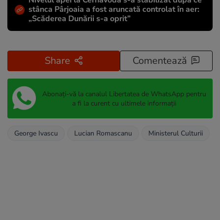
Nivelul apei la Cernavodă s-a stabilizat după ce
stânca Pârjoaia a fost aruncată controlat în aer:
„Scăderea Dunării s-a oprit”
Share
Comentează
Abonați-vă la canalul Libertatea de WhatsApp pentru
a fi la curent cu ultimele informații
George Ivascu
Lucian Romascanu
Ministerul Culturii