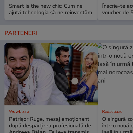
Smart is the new chic: Cum ne
Înscrie-te ac
ajută tehnologia să ne reinventăm
voucher de 5
PARTENERI
Wowbiz.ro
Redactia.ro
Petrișor Ruge, mesaj emoționant
O singură zo
după despărțirea profesională de
într-o nouă 
Andreea Bălan. Ce le-a transmis
lasă în urmă 