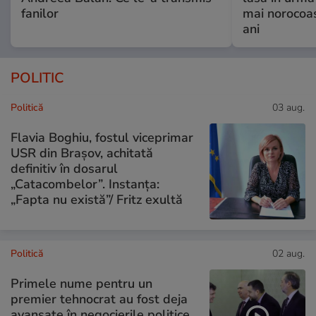
fanilor
mai norocoas
ani
POLITIC
Politică
03 aug.
Flavia Boghiu, fostul viceprimar
USR din Brașov, achitată
definitiv în dosarul
„Catacombelor”. Instanța:
„Fapta nu există”/ Fritz exultă
Politică
02 aug.
Primele nume pentru un
premier tehnocrat au fost deja
avansate în negocierile politice.