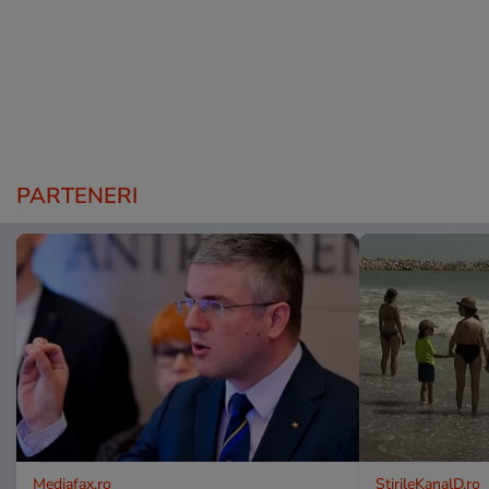
PARTENERI
Mediafax.ro
StirileKanalD.ro